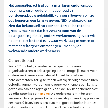
Het generatiepact is al een aantal jaren onder ons: een
regeling waarbij ouderen met behoud van
pensioenopbouw geleidelijk kunnen afbouwen om zo
ook jongeren een kans te geven. NIDI-onderzoek laat
zien dat belangstelling voor een dergelijke regeling
groot is, maar ook dat het zwaartepunt van de
belangstelling niet bij oudere werknemers ligt voor wie
het impliciet bedoeld is – zwaar werk, laag inkomen of
met mantelzorgbeslommeringen - maar bij de
welvarende oudere werknemers.
Generatiepact
Sinds 2014 is het generatiepact in opkomst binnen
organisaties: een arbeidsregeling die het mogelijk maakt voor
oudere werknemers om geleidelijk, met behoud van
pensioenrechten, terug te treden waarbij de vrijgekomen uren
gebruikt kunnen worden om jongere werknemers een kans te
geven om aan de slag te gaan. Zoals de FNV het generatiepact
bondig aanprijst op
hun site
: “Als oudere ga je minder uren
werken en haal je gezond je pensioen, als jongere krijg je eerder
een (vaste) baan.” Het is een plan met goedbedoelde intenties
dat van grote waarde zou kunnen zijn in een land waar de