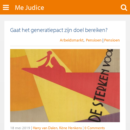
Me Judice
Gaat het generatiepact zijn doel bereiken?
Arbeidsmarkt
Pensioen
Pensioen
18 mei 2019
Harry van Dalen
Kène Henkens
0 Comments