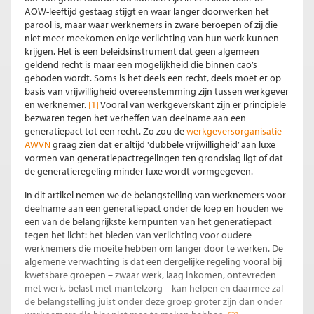
AOW-leeftijd gestaag stijgt en waar langer doorwerken het
parool is, maar waar werknemers in zware beroepen of zij die
niet meer meekomen enige verlichting van hun werk kunnen
krijgen. Het is een beleidsinstrument dat geen algemeen
geldend recht is maar een mogelijkheid die binnen cao’s
geboden wordt. Soms is het deels een recht, deels moet er op
basis van vrijwilligheid overeenstemming zijn tussen werkgever
en werknemer.
[1]
Vooral van werkgeverskant zijn er principiële
bezwaren tegen het verheffen van deelname aan een
generatiepact tot een recht. Zo zou de
werkgeversorganisatie
AWVN
graag zien dat er altijd 'dubbele vrijwilligheid’ aan luxe
vormen van generatiepactregelingen ten grondslag ligt of dat
de generatieregeling minder luxe wordt vormgegeven.
In dit artikel nemen we de belangstelling van werknemers voor
deelname aan een generatiepact onder de loep en houden we
een van de belangrijkste kernpunten van het generatiepact
tegen het licht: het bieden van verlichting voor oudere
werknemers die moeite hebben om langer door te werken. De
algemene verwachting is dat een dergelijke regeling vooral bij
kwetsbare groepen – zwaar werk, laag inkomen, ontevreden
met werk, belast met mantelzorg – kan helpen en daarmee zal
de belangstelling juist onder deze groep groter zijn dan onder