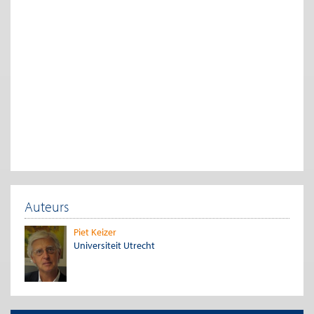
gestabiliseerd moet worden door middel van monetaire
politiek – dat doet de reële sector automatisch, zolang de lonen
en interestvoet in alle vrijheid hun evenwichtswaarde kunnen
zoeken. Vooral de Duitse en Nederlandse centrale bank waren
van mening dat de analyse van Hayek actueel was (en nog
steeds is): de interestvoet is te laag, waardoor veel speculatieve
beleggingen uitgelokt worden. Inflatie ligt op de loer, en de
volgende inzinking staat daarmee voor de deur. Indien we de
overheidsinvloed sterk verminderen, zal de economie zich
‘automatisch’ weer herstellen. Tot op dit moment heeft
Friedman de strijd gewonnen en Keynes doet helemaal niet
mee.
Heterodoxe economie kan niet genegeerd
worden
Auteurs
Heterodoxe economie is een rijke en diverse verzameling van
analyses en theorieën, die handelen over de ‘real world’
[1]
. Ze
Piet Keizer
verwerpen de orthodoxe en neoklassieke strategie, die uitgaat
Universiteit Utrecht
van de idee dat mensen alleen economisch gemotiveerd zijn.
Ook de psychologie en de sociologie hebben hun inbreng.
Heterodoxie gaat over de vraag welke instituties het menselijk
gedrag zodanig kanaliseren, dat welvaart en rechtvaardigheid
worden bereikt. Zonder effectieve instituties is er chaos en