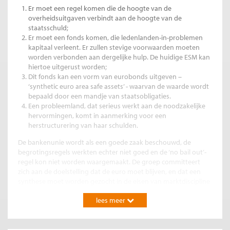
Er moet een regel komen die de hoogte van de
overheidsuitgaven verbindt aan de hoogte van de
staatsschuld;
Er moet een fonds komen, die ledenlanden-in-problemen
kapitaal verleent. Er zullen stevige voorwaarden moeten
worden verbonden aan dergelijke hulp. De huidige ESM kan
hiertoe uitgerust worden;
Dit fonds kan een vorm van eurobonds uitgeven –
‘synthetic euro area safe assets’ - waarvan de waarde wordt
bepaald door een mandje van staatsobligaties.
Een probleemland, dat serieus werkt aan de noodzakelijke
hervormingen, komt in aanmerking voor een
herstructurering van haar schulden.
De bankenunie wordt als een goede zaak beschouwd, de
begrotingsregels werkten echter niet goed en de ‘no bail out’-
regel kon niet worden waargemaakt. De groep committeert
zich aan de doelstelling dat de euro moet blijven, en dat een
synthese moet worden gezocht in de eisen van marktdiscipline
en risicodeling.
lees meer
De ontbrekende analyse
Het idee dat financiële experts door middel van financiële