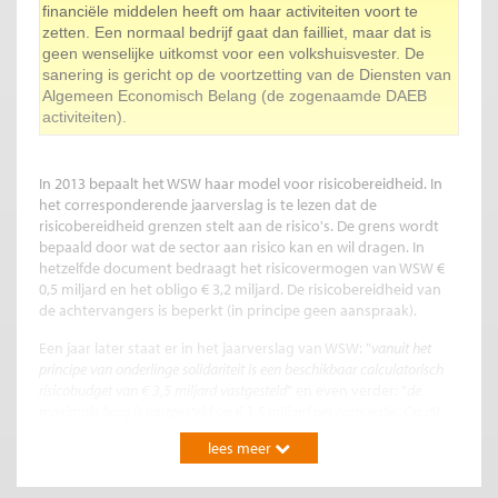
financiële middelen heeft om haar activiteiten voort te
zetten. Een normaal bedrijf gaat dan failliet, maar dat is
geen wenselijke uitkomst voor een volkshuisvester. De
sanering is gericht op de voortzetting van de Diensten van
Algemeen Economisch Belang (de zogenaamde DAEB
activiteiten).
In 2013 bepaalt het WSW haar model voor risicobereidheid. In
het corresponderende jaarverslag is te lezen dat de
risicobereidheid grenzen stelt aan de risico's. De grens wordt
bepaald door wat de sector aan risico kan en wil dragen. In
hetzelfde document bedraagt het risicovermogen van WSW €
0,5 miljard en het obligo € 3,2 miljard. De risicobereidheid van
de achtervangers is beperkt (in principe geen aanspraak).
Een jaar later staat er in het jaarverslag van WSW: "
vanuit het
principe van onderlinge solidariteit is een beschikbaar calculatorisch
risicobudget van € 3,5 miljard vastgesteld
" en even verder: "
de
maximale borg is vastgesteld op € 3,5 miljard per corporatie. Op dit
moment voldoen twee corporaties hier niet aan. Met beide corporaties
lees meer
voert WSW gesprekken.
"
Terugkijkend is het heel goed te begrijpen dat in deze tijd het