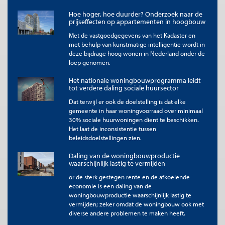
Hoe hoger, hoe duurder? Onderzoek naar de
Er is echter ook een keerzijde. Bij het daadkrachtig
prijseffecten op appartementen in hoogbouw
optreden zijn spaanders gevallen en dat kan ook niet
Met de vastgoedgegevens van het Kadaster en
anders. Ymere kon (tijdelijk) niet leveren wat
met behulp van kunstmatige intelligentie wordt in
maatschappelijk wenselijk was. Onderhoud werd uitgesteld
deze bijdrage hoog wonen in Nederland onder de
en de bouwproductie beperkt. De rekening van de
loep genomen.
toegenomen aandacht voor risicobeheersing landde bij
(nieuwe) huurders, hun woningen en de leefomgeving.
Het nationale woningbouwprogramma leidt
Ook het personeel van Ymere zal de veranderingen
tot verdere daling sociale huursector
hebben gevoeld. Er heeft een aantal jaren een gure wind
Dat terwijl er ook de doelstelling is dat elke
gewaaid in en om de organisatie.
gemeente in haar woningvoorraad over minimaal
30% sociale huurwoningen dient te beschikken.
Het laat de inconsistentie tussen
beleidsdoelstellingen zien.
Impact plafond in 2024
Inmiddels zijn zo'n tien jaar verstreken. Het geborgd
Daling van de woningbouwproductie
waarschijnlijk lastig te vermijden
financieringsplafond voor corporaties bestaat nog steeds en
ook het niveau is ongewijzigd. Alle corporaties voldoen eraan.
or de sterk gestegen rente en de afkoelende
Het is een succesverhaal; de maatregel heeft goed gewerkt, de
economie is een daling van de
risico's in de sector zijn beperkt.
woningbouwproductie waarschijnlijk lastig te
vermijden; zeker omdat de woningbouw ook met
Maar succes in het verleden biedt geen garanties voor de
diverse andere problemen te maken heeft.
toekomst. De tijden veranderen en dat geldt zeker ook hier.