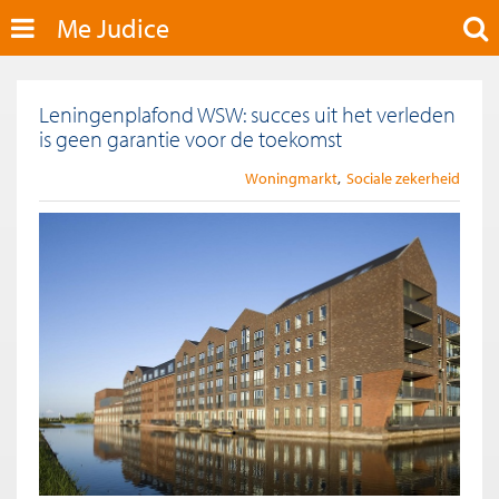
Me Judice
Leningenplafond WSW: succes uit het verleden
is geen garantie voor de toekomst
Woningmarkt
Sociale zekerheid