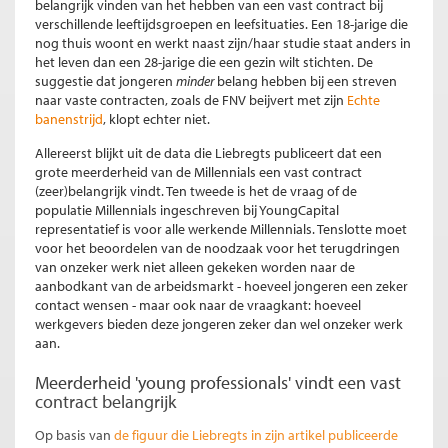
belangrijk vinden van het hebben van een vast contract bij
verschillende leeftijdsgroepen en leefsituaties. Een 18-jarige die
nog thuis woont en werkt naast zijn/haar studie staat anders in
het leven dan een 28-jarige die een gezin wilt stichten. De
suggestie dat jongeren
minder
belang hebben bij een streven
naar vaste contracten, zoals de FNV beijvert met zijn
Echte
banenstrijd
, klopt echter niet.
Allereerst blijkt uit de data die Liebregts publiceert dat een
grote meerderheid van de Millennials een vast contract
(zeer)belangrijk vindt. Ten tweede is het de vraag of de
populatie Millennials ingeschreven bij YoungCapital
representatief is voor alle werkende Millennials. Tenslotte moet
voor het beoordelen van de noodzaak voor het terugdringen
van onzeker werk niet alleen gekeken worden naar de
aanbodkant van de arbeidsmarkt - hoeveel jongeren een zeker
contact wensen - maar ook naar de vraagkant: hoeveel
werkgevers bieden deze jongeren zeker dan wel onzeker werk
aan.
Meerderheid 'young professionals' vindt een vast
contract belangrijk
Op basis van
de figuur die Liebregts in zijn artikel publiceerde