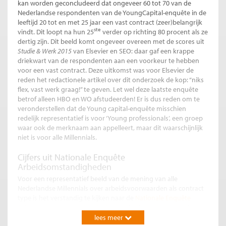
kan worden geconcludeerd dat ongeveer 60 tot 70 van de
Nederlandse respondenten van de YoungCapital-enquête in de
leeftijd 20 tot en met 25 jaar een vast contract (zeer)belangrijk
ste
vindt. Dit loopt na hun 25
verder op richting 80 procent als ze
dertig zijn. Dit beeld komt ongeveer overeen met de scores uit
Studie & Werk 2015
van Elsevier en SEO: daar gaf een krappe
driekwart van de respondenten aan een voorkeur te hebben
voor een vast contract. Deze uitkomst was voor Elsevier de
reden het redactionele artikel over dit onderzoek de kop: “niks
flex, vast werk graag!” te geven. Let wel deze laatste enquête
betrof alleen HBO en WO afstudeerden! Er is dus reden om te
veronderstellen dat de Young capital-enquête misschien
redelijk representatief is voor ‘Young professionals’, een groep
waar ook de merknaam aan appelleert, maar dit waarschijnlijk
niet is voor alle Millennials.
Cijfers uit Nationale Enquête
Arbeidsomstandigheden
Voor een representatief beeld van de mening van alle
Nederlandse Millennials over arbeidsvoorwaarden als contract
type is het verstandig te kijken naar de
Nationale Enquête
Arbeidsomstandigheden (NEA)
van TNO/CBS. Deze enquête
had in 2016 een response van 46.000 werknemers, wordt
lees meer