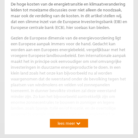
De hoge kosten van de energietransitie en klimaatverandering
leiden tot moeizame discussies over niet alleen de noodzaak,
maar ook de verdeling van de kosten. In dit artikel stellen wij,
dat een slimme inzet van de Europese Investeringsbank (EIB) en
Europese centrale bank (ECB), hier soelaas kan bieden.
Gezien de Europese dimensie van de energievoorziening ligt
een Europese aanpak immers voor de hand. Gedacht kan
worden aan een Europees energiebeleid, vergelijkbaar met het
vroegere Europese landbouwbeleid. Een internationale aanpak
maakt het in principe ook eenvoudiger om snel omvangrijke
investeringen in duurzame energieproductie te doen. In een
klein land zoals het onze kan bijvoorbeeld nu al worden
waargenomen dat de weerstand onder de bevolking tegen het
plaatsen van windmolens en velden vol zonnepanelen
toeneemt. In dunner bevolkte streken zal deze weerstand
minder zijn. Zo kan het bijvoorbeeld aantrekkelijk zijn om
enorme zonnecentrales te bouwen in zonniger en legere
landen, zoals Spanje, Italië en/of Kroatië, en de overtollige
opgewekte energie naar regio’s met een energietekort te
transporteren. Dit vergt natuurlijk ook weer investeringen in de
lees meer
infrastructuur om elektriciteit in grote hoeveelheden en over
grote afstanden te transporteren of, wellicht efficiënter, na
omzetting in waterstof op te slaan en/of te distribueren.