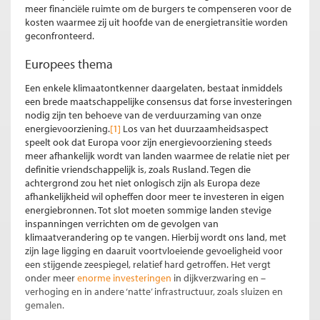
meer financiële ruimte om de burgers te compenseren voor de
kosten waarmee zij uit hoofde van de energietransitie worden
geconfronteerd.
Europees thema
Een enkele klimaatontkenner daargelaten, bestaat inmiddels
een brede maatschappelijke consensus dat forse investeringen
nodig zijn ten behoeve van de verduurzaming van onze
energievoorziening.
[1]
Los van het duurzaamheidsaspect
speelt ook dat Europa voor zijn energievoorziening steeds
meer afhankelijk wordt van landen waarmee de relatie niet per
definitie vriendschappelijk is, zoals Rusland. Tegen die
achtergrond zou het niet onlogisch zijn als Europa deze
afhankelijkheid wil opheffen door meer te investeren in eigen
energiebronnen. Tot slot moeten sommige landen stevige
inspanningen verrichten om de gevolgen van
klimaatverandering op te vangen. Hierbij wordt ons land, met
zijn lage ligging en daaruit voortvloeiende gevoeligheid voor
een stijgende zeespiegel, relatief hard getroffen. Het vergt
onder meer
enorme investeringen
in dijkverzwaring en –
verhoging en in andere ‘natte’ infrastructuur, zoals sluizen en
gemalen.