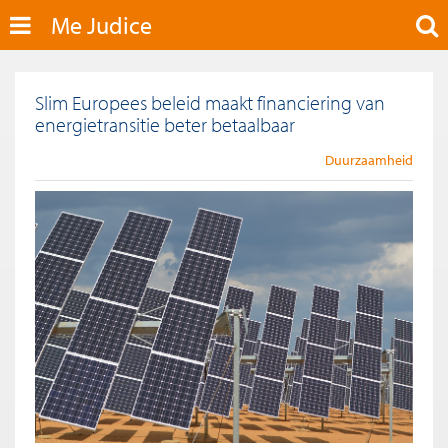
Me Judice
Slim Europees beleid maakt financiering van
energietransitie beter betaalbaar
Duurzaamheid