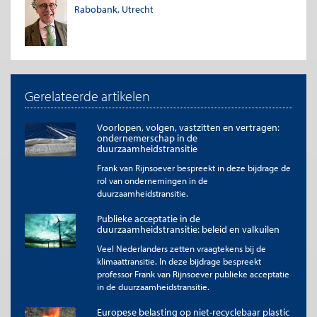
Rabobank, Utrecht
verruiming zoals de ECB dat de afgelopen jaren heeft gevoerd.
Weliswaar is het Eurosysteem (ECB plus nationale centrale
banken eurozone) per januari 2019 gestopt met haar
opkoopprogramma, maar vooralsnog worden de opgekochte
effecten die vervallen weer vervangen door vergelijkbaar
papier. De omvang van de opgekochte portefeuille blijft dus tot
nader order intact. Maar alleen al in de komende twaalf
Gerelateerde artikelen
maanden voor € 200 miljard worden herbelegd.
Voorlopen, volgen, vastzitten en vertragen:
Grafiek 1: Aflossingen van binnen het APP opgekochte
ondernemerschap in de
obligaties (€ mrd)
duurzaamheidstransitie
Frank van Rijnsoever bespreekt in deze bijdrage de
rol van ondernemingen in de
duurzaamheidstransitie.
Publieke acceptatie in de
duurzaamheidstransitie: beleid en valkuilen
Veel Nederlanders zetten vraagtekens bij de
klimaattransitie. In deze bijdrage bespreekt
professor Frank van Rijnsoever publieke acceptatie
in de duurzaamheidstransitie.
Europese belasting op niet-recyclebaar plastic