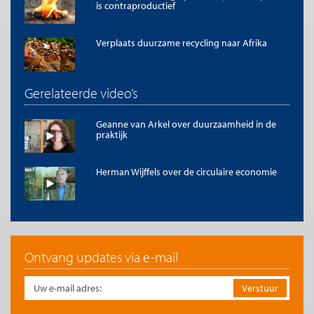
is contraproductief
Grafiek 2: Cumulatieve aflossingen van binnen het APP
Verplaats duurzame recycling naar Afrika
opgekochte obligaties (€ mrd)
Gerelateerde video’s
Geanne van Arkel over duurzaamheid in de
praktijk
Herman Wijffels over de circulaire economie
Bron: ECB
Ontvang updates via e-mail
Het voorstel is dat het Eurosysteem zich bij haar
herbeleggingen vooral gaat richten op het opkopen van door
de EIB ter financiering van de energietransitie uitgegeven