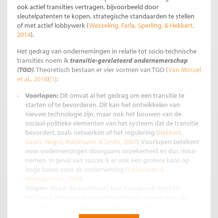
ook actief transities vertragen, bijvoorbeeld door
sleutelpatenten te kopen, strategische standaarden te stellen
of met actief lobbywerk (
Wesseling, Farla, Sperling, & Hekkert,
2014
).
Het gedrag van ondernemingen in relatie tot socio-technische
transities noem ik
transitie-gerelateerd ondernemerschap
(TGO)
. Theoretisch bestaan er vier vormen van TGO (
Van Mossel
et al., 2018
)
[1]
:
Voorlopen:
Dit omvat al het gedrag om een transitie te
starten of te bevorderen. Dit kan het ontwikkelen van
nieuwe technologie zijn, maar ook het bouwen van de
sociaal-politieke elementen van het systeem dat de transitie
bevordert, zoals netwerken of het regulering (
Hekkert,
Suurs, Negro, Kuhlmann, & Smits, 2007
). Voorlopen betekent
voor ondernemingen doorgaans onzekerheid en dus risico
nemen. In geval van succes is er ook een grotere kans op
hoge baten voor de onderneming (
Lieberman &
Montgomery, 1988
).
Volgen:
Nadat de voorlopers hun missiewerk verricht
hebben kunnen andere ondernemingen volgen door de
technologie te adopteren, kopiëren of verder te
ontwikkelen. Doordat er al meer bekend is, zijn de risico’s