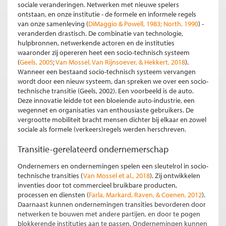
sociale veranderingen. Netwerken met nieuwe spelers
ontstaan, en onze institutie - de formele en informele regels
van onze samenleving (
DiMaggio & Powell, 1983; North, 1990
) -
veranderden drastisch. De combinatie van technologie,
hulpbronnen, netwerkende actoren en de instituties
waaronder zij opereren heet een socio-technisch systeem
(
Geels, 2005
;
Van Mossel, Van Rijnsoever, & Hekkert, 2018
).
Wanneer een bestaand socio-technisch systeem vervangen
wordt door een nieuw systeem, dan spreken we over een socio-
technische transitie (Geels, 2002). Een voorbeeld is de auto.
Deze innovatie leidde tot een bloeiende auto-industrie, een
wegennet en organisaties van enthousiaste gebruikers. De
vergrootte mobiliteit bracht mensen dichter bij elkaar en zowel
sociale als formele (verkeers)regels werden herschreven.
Transitie-gerelateerd ondernemerschap
Ondernemers en ondernemingen spelen een sleutelrol in socio-
technische transities (
Van Mossel et al., 2018
). Zij ontwikkelen
inventies door tot commercieel bruikbare producten,
processen en diensten (
Farla, Markard, Raven, & Coenen, 2012
).
Daarnaast kunnen ondernemingen transities bevorderen door
netwerken te bouwen met andere partijen, en door te pogen
blokkerende instituties aan te passen. Ondernemingen kunnen