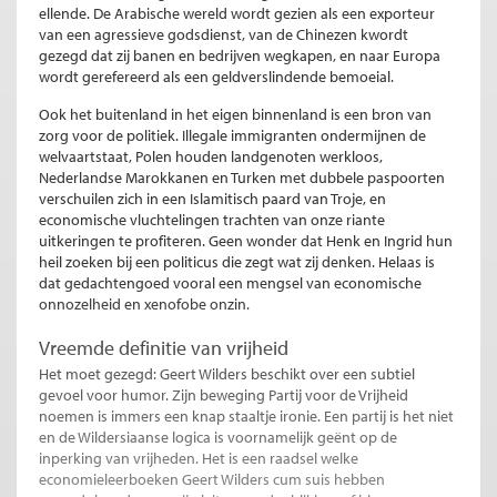
ellende. De Arabische wereld wordt gezien als een exporteur
van een agressieve godsdienst, van de Chinezen kwordt
gezegd dat zij banen en bedrijven wegkapen, en naar Europa
wordt gerefereerd als een geldverslindende bemoeial.
Ook het buitenland in het eigen binnenland is een bron van
zorg voor de politiek. Illegale immigranten ondermijnen de
welvaartstaat, Polen houden landgenoten werkloos,
Nederlandse Marokkanen en Turken met dubbele paspoorten
verschuilen zich in een Islamitisch paard van Troje, en
economische vluchtelingen trachten van onze riante
uitkeringen te profiteren. Geen wonder dat Henk en Ingrid hun
heil zoeken bij een politicus die zegt wat zij denken. Helaas is
dat gedachtengoed vooral een mengsel van economische
onnozelheid en xenofobe onzin.
Vreemde definitie van vrijheid
Het moet gezegd: Geert Wilders beschikt over een subtiel
gevoel voor humor. Zijn beweging Partij voor de Vrijheid
noemen is immers een knap staaltje ironie. Een partij is het niet
en de Wildersiaanse logica is voornamelijk geënt op de
inperking van vrijheden. Het is een raadsel welke
economieleerboeken Geert Wilders cum suis hebben