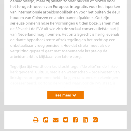
geraadpleegd, maar zij pleiten zonder blikken of blozen voor
het terugschroeven van Europese integratie, voor het inperken
van internationale arbeidsmobiliteit en voor het buiten de deur
houden van Chinezen en ander banenafpakkers. Ook zijn
serieuze binnenlandse hervormingen uit den boze. Samen met
de SP vecht de PVV uit wie zich de sociaal-conservatiefste partij
van Nederland mag noemen. Het ontslagrecht is heilig, evenals
de riante hypotheekrente-aftrekregeling en het recht op een
onbetaalbaar vroeg pensioen. Hoe dat straks moet als de
vergrijzing gepaard gaat met toenemende krapte op de
arbeidsmarkt, is blijkbaar van latere zorg.
Tegelijkertijd wordt een kruistocht tegen “de elite” en de linkse
kerk gevoerd. Cultuur, media en wetenschap – broeinesten van
linksige vooringenomenheid – krijgen rancuneuze rekeningen
gepresenteerd. Kortom: de vrijheid waarvoor de PVV staat, is
heel bijzonder. Het is de vrijheid om het buitenland buiten de
deur te houden; het is de vrijheid om het binnenlandse
lees meer
buitenland de deur uit te zetten; het is de vrijheid om
broodnodige hervormingen tegen te houden. Het is een
invulling van vrijheid die wordt gevoed door angst en jaloezie.
Het gevolg is een programma dat zich op verkeerde prioriteiten
richt – een schadelijk mengsel van xenofoob rechts en
conservatief links.