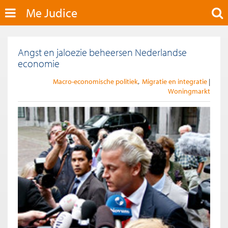
Me Judice
Angst en jaloezie beheersen Nederlandse
economie
Macro-economische politiek
Migratie en integratie
Woningmarkt