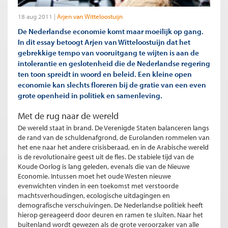
18 aug 2011
Arjen van Witteloostuijn
De Nederlandse economie komt maar moeilijk op gang.
In dit essay betoogt Arjen van Witteloostuijn dat het
gebrekkige tempo van vooruitgang te wijten is aan de
intolerantie en geslotenheid die de Nederlandse regering
ten toon spreidt in woord en beleid. Een kleine open
economie kan slechts floreren bij de gratie van een even
grote openheid in politiek en samenleving.
Met de rug naar de wereld
De wereld staat in brand. De Verenigde Staten balanceren langs
de rand van de schuldenafgrond, de Eurolanden rommelen van
het ene naar het andere crisisberaad, en in de Arabische wereld
is de revolutionaire geest uit de fles. De stabiele tijd van de
Koude Oorlog is lang geleden, evenals die van de Nieuwe
Economie. Intussen moet het oude Westen nieuwe
evenwichten vinden in een toekomst met verstoorde
machtsverhoudingen, ecologische uitdagingen en
demografische verschuivingen. De Nederlandse politiek heeft
hierop gereageerd door deuren en ramen te sluiten. Naar het
buitenland wordt gewezen als de grote veroorzaker van alle