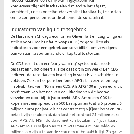
moeten daarom een ‘early warningsysteem’ van
kredietwaardigheid inschakelen dat, zodra het afgaat,
onmiddellijk de aandeelhouder verplicht kapitaal bij te storten
om te compenseren voor de afnemende solvabiliteit.
Indicatoren van liquiditeitsgebrek
De Harvard en Chicago economen Oliver Hart en Luigi Zingales
stellen voor Credit Default Swaps (CDS) te gebruiken als
indicatoren voor een gebrek aan solvabiliteit om vervolgens
banken aan te sporen aandelenkapitaal te storten.
De CDS vormt dan een ‘early warning’-systeem dat reeds
bestaat en functioneert al. Hoe gaat dit in zijn werk? Een CDS
indiceert de kans dat een instelling in staat is zijn schulden te
voldoen. Zo kan het pensioenfonds APG zich verzekeren tegen
insolvabiliteit van ING via een CDS. Als APG 100 miljoen euro uit
heeft staan kan het zich van de uitkering van dit bedrag
verzekeren door bij –bijvoorbeeld- ABN-Amro een CDS te
kopen met een spread van 500 basispunten (dat is 5 procent: 5
miljoen euro) per jaar. Als het contract zeg vijf jaar loopt en ING
betaalt zijn schulden af, dan kost het contract 25 miljoen euro
voor APG. Als ING inderdaad niet kan betalen na 1 jaar, keert
ABN-Amro 100 miljoen euro uit, waarmee APG per saldo 95
miljoen van zijn uitstaande schulden uitbetaald krijgt. Zo gauw