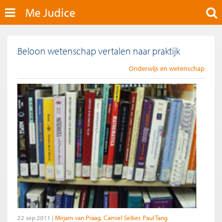
Me Judice
Beloon wetenschap vertalen naar praktijk
Onderwijs en wetenschap
22 sep 2011
Mirjam van Praag
Camiel Selker
Paul Tang