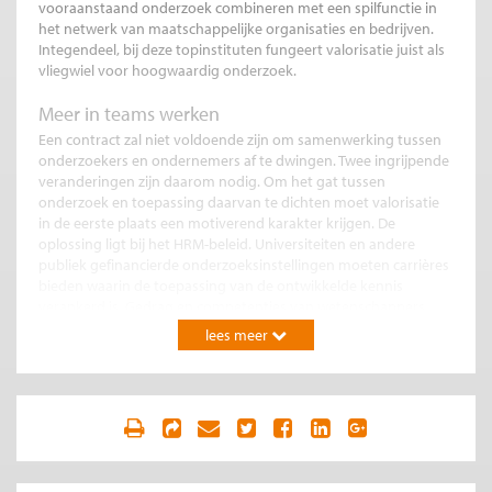
vooraanstaand onderzoek combineren met een spilfunctie in
het netwerk van maatschappelijke organisaties en bedrijven.
Integendeel, bij deze topinstituten fungeert valorisatie juist als
vliegwiel voor hoogwaardig onderzoek.
Meer in teams werken
Een contract zal niet voldoende zijn om samenwerking tussen
onderzoekers en ondernemers af te dwingen. Twee ingrijpende
veranderingen zijn daarom nodig. Om het gat tussen
onderzoek en toepassing daarvan te dichten moet valorisatie
in de eerste plaats een motiverend karakter krijgen. De
oplossing ligt bij het HRM-beleid. Universiteiten en andere
publiek gefinancierde onderzoeksinstellingen moeten carrières
bieden waarin de toepassing van de ontwikkelde kennis
verankerd is. Gedrag en competenties van wetenschappers
wordt hiermee gestuurd. Het selecteren van relevant
lees meer
onderzoek is de sleutel tot succes. Door juiste selectie kunnen
wetenschappelijke kwaliteit en praktische toepassing hand in
hand gaan. Daarbij moet het HRM-beleid van universiteiten
meer gericht zijn op teams van wetenschappers. Individuele
wetenschappers kunnen niet zelf in zowel onderzoek als
onderwijs als ontwikkeling excelleren. Alleen in een team kan
rendabel geïnvesteerd worden in deze specifieke en zeldzame