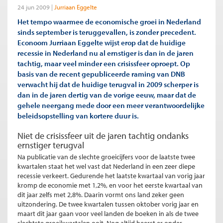
24 jun 2009
Jurriaan Eggelte
Het tempo waarmee de economische groei in Nederland
sinds september is teruggevallen, is zonder precedent.
Econoom Jurriaan Eggelte wijst erop dat de huidige
recessie in Nederland nu al ernstiger is dan in de jaren
tachtig, maar veel minder een crisissfeer oproept. Op
basis van de recent gepubliceerde raming van DNB
verwacht hij dat de huidige terugval in 2009 scherper is
dan in de jaren dertig van de vorige eeuw, maar dat de
gehele neergang mede door een meer verantwoordelijke
beleidsopstelling van kortere duur is.
Niet de crisissfeer uit de jaren tachtig ondanks
ernstiger terugval
Na publicatie van de slechte groeicijfers voor de laatste twee
kwartalen staat het wel vast dat Nederland in een zeer diepe
recessie verkeert. Gedurende het laatste kwartaal van vorig jaar
kromp de economie met 1,2%, en voor het eerste kwartaal van
dit jaar zelfs met 2,8%. Daarin vormt ons land zeker geen
uitzondering. De twee kwartalen tussen oktober vorig jaar en
maart dit jaar gaan voor veel landen de boeken in als de twee
slechtste groeikwartalen ooit. Nog altijd heerst er onder