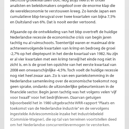
analisten en beleidsmakers ongeloof over de enorme klap die
de wereldeconomie te verstouwen kreeg. Zo kende Japan een
cumulatieve bbp-terugval over twee kwartalen van bijna 7,5%
en Duitsland van 6%. Dat is nooit eerder vertoond.
Afgaande op de ontwikkeling van het bbp overtreft de huidige
Nederlandse recessie de economische crisis van begin jaren
tachtig nu al ruimschoots. Toentertijd waren er maximaal drie
achtereenvolgende kwartalen van krimp en bedroeg de groei
-2,7% op het dieptepunt in het derde kwartaal van 1982. Nu zijn
er al vier kwartalen met een krimp terwijl het einde nog niet in
zicht is, en is de groei ten opzichte van het eerste kwartaal van
2008 een onwaarschijnlijke -4,5%. Toch voelt de huidige recessie
nog niet heel zwaar aan. Zo is van een paniekstemming in de
Nederlandse samenleving over de economische toekomst nog
geen sprake, ondanks de uitzonderlijke gebeurtenissen in de
financiële sector. Begin jaren tachtig was het volgens velen ‘vijf
voor twaalf’ voor het bedrijfsleven. Daarvan getuigen
bijvoorbeeld het in 1980 uitgebrachte WRR-rapport “Plaats en
toekomst van de Nederlandse industrie” en de vervolgens
ingestelde Adviescommissie inzake het Industriebeleid
(Commisie-Wagner), die op tal van terreinen voortstellen deed
om het Nederlandse concurrentievermogen te versterken.