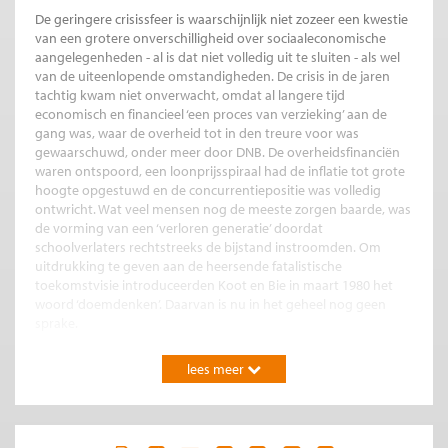
De geringere crisissfeer is waarschijnlijk niet zozeer een kwestie
van een grotere onverschilligheid over sociaaleconomische
aangelegenheden - al is dat niet volledig uit te sluiten - als wel
van de uiteenlopende omstandigheden. De crisis in de jaren
tachtig kwam niet onverwacht, omdat al langere tijd
economisch en financieel ‘een proces van verzieking’ aan de
gang was, waar de overheid tot in den treure voor was
gewaarschuwd, onder meer door DNB. De overheidsfinanciën
waren ontspoord, een loonprijsspiraal had de inflatie tot grote
hoogte opgestuwd en de concurrentiepositie was volledig
ontwricht. Wat veel mensen nog de meeste zorgen baarde, was
de vorming van een ‘verloren generatie’ doordat
schoolverlaters rechtstreeks de bijstand instroomden. Om
uitdrukking te geven aan de heersende fatalistische
toekomstvisie introduceerden Koot en Bie in maart 1980 het
woord ‘doemdenken’. Daarvan is nu in het geheel nog geen
sprake.
In velerlei opzichten staat Nederland er nu dan ook
lees meer
aanmerkelijk beter voor. Zo is er niets mis met onze
concurrentiepositie, getuige het recordoverschot op de
handelsbalans, en is de marktwerking in de afgelopen decennia
enorm verbeterd, evenals activerende werking van de sociale