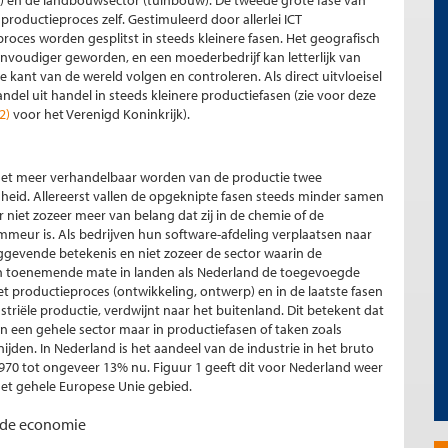
ns) en de landbouwsector (tuinbouw). De tweede grote fase van
productieproces zelf. Gestimuleerd door allerlei ICT
ces worden gesplitst in steeds kleinere fasen. Het geografisch
nvoudiger geworden, en een moederbedrijf kan letterlijk van
kant van de wereld volgen en controleren. Als direct uitvloeisel
ndel uit handel in steeds kleinere productiefasen (zie voor deze
2)
voor het Verenigd Koninkrijk).
t het meer verhandelbaar worden van de productie twee
heid. Allereerst vallen de opgeknipte fasen steeds minder samen
iet zozeer meer van belang dat zij in de chemie of de
meur is. Als bedrijven hun software-afdeling verplaatsen naar
aggevende betekenis en niet zozeer de sector waarin de
in toenemende mate in landen als Nederland de toegevoegde
et productieproces (ontwikkeling, ontwerp) en in de laatste fasen
triële productie, verdwijnt naar het buitenland. Dit betekent dat
n een gehele sector maar in productiefasen of taken zoals
den. In Nederland is het aandeel van de industrie in het bruto
70 tot ongeveer 13% nu. Figuur 1 geeft dit voor Nederland weer
 het gehele Europese Unie gebied.
n de economie