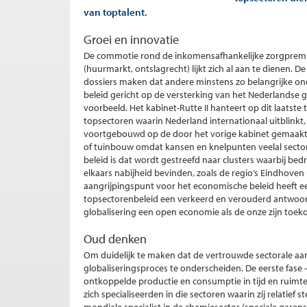
van toptalent.
Groei en innovatie
De commotie rond de inkomensafhankelijke zorgpremie
(huurmarkt, ontslagrecht) lijkt zich al aan te dienen. 
dossiers maken dat andere minstens zo belangrijke ond
beleid gericht op de versterking van het Nederlandse 
voorbeeld. Het kabinet-Rutte II hanteert op dit laatste
topsectoren waarin Nederland internationaal uitblinkt,
voortgebouwd op de door het vorige kabinet gemaakte
of tuinbouw omdat kansen en knelpunten veelal sectors
beleid is dat wordt gestreefd naar clusters waarbij bedri
elkaars nabijheid bevinden, zoals de regio’s Eindhoven 
aangrijpingspunt voor het economische beleid heeft een
topsectorenbeleid een verkeerd en verouderd antwoord
globalisering een open economie als de onze zijn toeko
Oud denken
Om duidelijk te maken dat de vertrouwde sectorale aanp
globaliseringsproces te onderscheiden. De eerste fase 
ontkoppelde productie en consumptie in tijd en ruimte 
zich specialiseerden in die sectoren waarin zij relatief