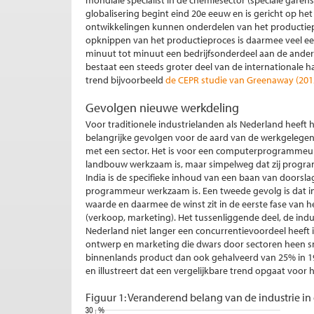
mondiale specialist in de chemiesector (speciale gare
globalisering begint eind 20e eeuw en is gericht op het 
ontwikkelingen kunnen onderdelen van het productiepro
opknippen van het productieproces is daarmee veel ee
minuut tot minuut een bedrijfsonderdeel aan de andere 
bestaat een steeds groter deel van de internationale ha
trend bijvoorbeeld
de CEPR studie van Greenaway (201
Gevolgen nieuwe werkdeling
Voor traditionele industrielanden als Nederland heef
belangrijke gevolgen voor de aard van de werkgelegen
met een sector. Het is voor een computerprogrammeur n
landbouw werkzaam is, maar simpelweg dat zij program
India is de specifieke inhoud van een baan van doorsl
programmeur werkzaam is. Een tweede gevolg is dat 
waarde en daarmee de winst zit in de eerste fase van h
(verkoop, marketing). Het tussenliggende deel, de indus
Nederland niet langer een concurrentievoordeel heeft i
ontwerp en marketing die dwars door sectoren heen snij
binnenlands product dan ook gehalveerd van 25% in 19
en illustreert dat een vergelijkbare trend opgaat voor
Figuur 1: Veranderend belang van de industrie i