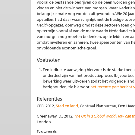
vooral de bestaande bedrijven op de been worden ge
vinden en niet de ‘winners’ van morgen. Waar Nederlan
belangrijke mate nog worden uitgevonden. Wie 20 jaar
opstellen, had daar waarschijnlijk niet de huidige tops
Health
opgezet, domweg omdat deze sectoren toen gro
op termijn vooral af van de mate waarin Nederland er 
van morgen nog moeten bedenken, op te leiden en aan z
omdat nivelleren en saneren, twee speerpunten van het k
onvoldoende economische groei.
Voetnoten
Een indirecte aanwijzing hiervoor is de sterke toe
onderdeel zijn van het productieproces (bijvoorbe
bewerking weer uitvoeren zodat het volgende land 
bezighouden, zie hiervoor
het recente persbericht 
Referenties
CPB, 2012,
Stad en land
, Centraal Planbureau, Den Haag
Greenaway, D., 2012,
The UK in a Global World How can the 
London.
Te citeren als