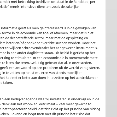
ynamiek met betrekking bedrijven ontstaat in de Randstad; per
atief kennis intensieve diensten, zoals de zakelijke
e informatie geeft als men geïnteresseerd is in de gevolgen van
 sector in de economie kan toe- of afnemen, maar dat is niet
an de desbetreffende sector, maar met de opsplitsing en
lders beter en/of goedkoper verricht kunnen worden. Door het
er terwijl een schroevendraaier het aangewezen instrument is.
ee in een ander daglicht te staan. Dit beleid is gericht op het
rking te stimuleren. In een economie die in toenemende mate
e te laten clusteren. Gelukkig gebeurt dat al, in onze steden.
 geeft een antwoord op een probleem uit de wereld van gisteren.
ig in te zetten op het stimuleren van steeds moeilijker
het kabinet er beter aan doen in te zetten op het aantrekken en
e taken.
an een bedrijvenagenda waarbij investeren in onderwijs en in de
 – denk aan het woon- en leefklimaat – veel meer gewicht zou
 het topsectorenbeleid, dat zich richt op het principe van
picking
ebleken. Bovendien loopt men met dit principe het risico dat