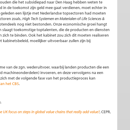
houden die het subsidiepad naar Den Haag hebben weten te
d in de toekomst zijn geld mee gaat verdienen, moet echter in
 geleden een lijstje met Nederlandse topsectoren had moeten
ectoren zoals,
High Tech Systemen en Materialen
of
Life Sciences &
tendeels nog niet bestonden. Onze economische groei hangt
in slaagt toekomstige toptalenten, die de producten en diensten
ich te binden. Ook het kabinet zou zich dit moeten realiseren
abinetsbeleid, moeilijker uitvoerbaar zullen zijn bij
name van de zgn. wederuitvoer, waarbij landen producten die een
eld machineonderdelen) invoeren, en deze vervolgens na een
zich met de volgende fase van het productieproces kan
van het CBS
.
.
UK focus on steps in global value chains that really add value?
, CEPR,