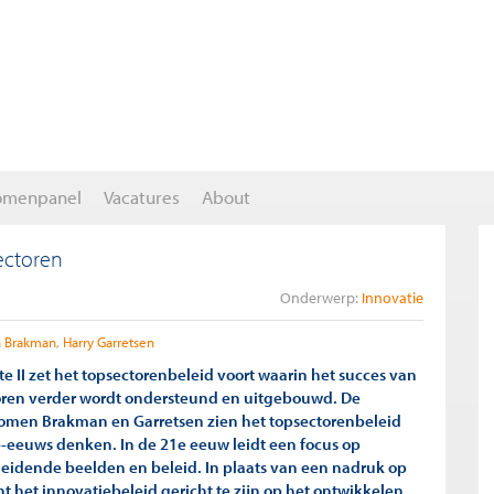
omenpanel
Vacatures
About
ectoren
Onderwerp:
Innovatie
n Brakman
Harry Garretsen
e II zet het topsectorenbeleid voort waarin het succes van
oren verder wordt ondersteund en uitgebouwd. De
omen Brakman en Garretsen zien het topsectorenbeleid
-eeuws denken. In de 21e eeuw leidt een focus op
sleidende beelden en beleid. In plaats van een nadruk op
t het innovatiebeleid gericht te zijn op het ontwikkelen