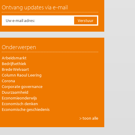
Ontvang updates via e-mail
Onderwerpen
Arbeidsmarkt
Bedrijfsethiek
Brede Welvaart
Column Raoul Leering
Corona
Corporate governance
Duurzaamheid
Economieonderwijs
Economisch denken
Economische geschiedenis
Energie
> toon alle
Europese integratie
Filosofie en economie
Financiële markten