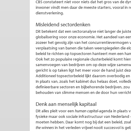
CBS constateert niet voor niets dat het gros van de d
inwoner vindt men daar de meeste starters, vooral in rel
dienstverlening.
Misleidend sectordenken
Dit betekent dat een sectoranalyse niet langer de juist
globalisering voor onze economie. Het aandeel van een
zozeer het gevolg zijn van het concurrentievermogen v
verplaatsing van banen die taken weerspiegelen die e
beleid te richten op topsectoren hanteert men een ham
Ook het zo populaire regionale clusterbeleid komt hierm
samenvoegen van bedrijven om op deze wijze samenwe
gericht is op taken ligt het meer voor de hand juist dez
Additioneel topsectorbeleid lijkt daarom overbodig en
In plaats van, zoals het kabinet dus helaas doet, volled
definieerbare sectoren en bijbehorende bedrijven, zou 
behouden van slimme mensen en de door hun verricht
Denk aan menselijk kapitaal
Dit alles pleit voor een
human capital-
agenda in plaats v
fysieke maar ook sociale infrastructuur van Nederland
moeten hebben. Daar komt nog bij dat een beleid, zoals
the winners
in het verleden vrijwel nooit succesvol is g