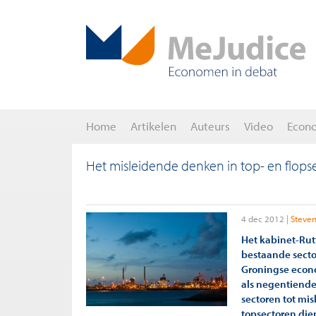
Home
Artikelen
Auteurs
Video
Econ
Het misleidende denken in top- en flops
4 dec 2012
Steve
Het kabinet-Rutt
bestaande sect
Groningse econ
als negentiende
sectoren tot mi
topsectoren dien