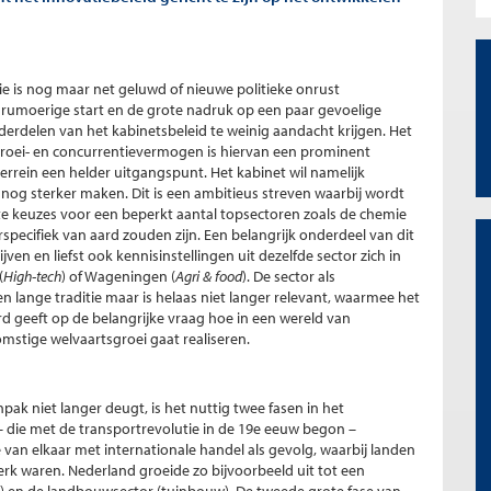
 is nog maar net geluwd of nieuwe politieke onrust
De rumoerige start en de grote nadruk op een paar gevoelige
erdelen van het kabinetsbeleid te weinig aandacht krijgen. Het
groei- en concurrentievermogen is hiervan een prominent
 terrein een helder uitgangspunt. Het kabinet wil namelijk
 nog sterker maken. Dit is een ambitieus streven waarbij wordt
 keuzes voor een beperkt aantal topsectoren zoals de chemie
pecifiek van aard zouden zijn. Een belangrijk onderdeel van dit
jven en liefst ook kennisinstellingen uit dezelfde sector zich in
(
High-tech
) of Wageningen (
Agri & food
). De sector als
 lange traditie maar is helaas niet langer relevant, waarmee het
 geeft op de belangrijke vraag hoe in een wereld van
mstige welvaartsgroei gaat realiseren.
ak niet langer deugt, is het nuttig twee fasen in het
– die met de transportrevolutie in de 19e eeuw begon –
van elkaar met internationale handel als gevolg, waarbij landen
 sterk waren. Nederland groeide zo bijvoorbeeld uit tot een