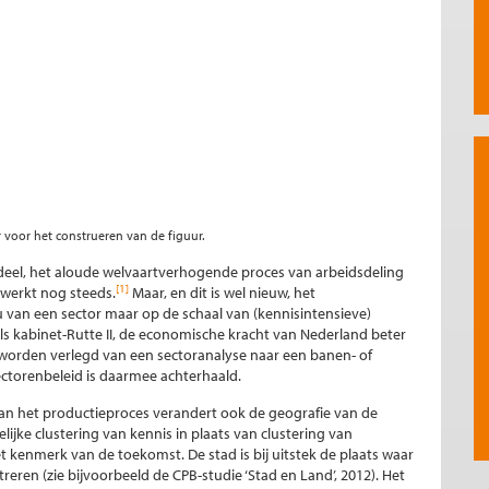
r voor het construeren van de figuur.
endeel, het aloude welvaartverhogende proces van arbeidsdeling
[1]
werkt nog steeds.
Maar, en dit is wel nieuw, het
au van een sector maar op de schaal van (kennisintensieve)
ls kabinet-Rutte II, de economische kracht van Nederland beter
worden verlegd van een sectoranalyse naar een banen- of
ctorenbeleid is daarmee achterhaald.
 van het productieproces verandert ook de geografie van de
jke clustering van kennis in plaats van clustering van
t kenmerk van de toekomst. De stad is bij uitstek de plaats waar
reren (zie bijvoorbeeld de CPB-studie ‘Stad en Land’, 2012). Het