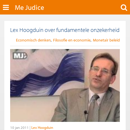
Me Judice
Lex Hoogduin over fundamentele onzekerheid
Economisch denken
Filosofie en economie
Monetair beleid
10 jan 2011
Lex Hoogduin