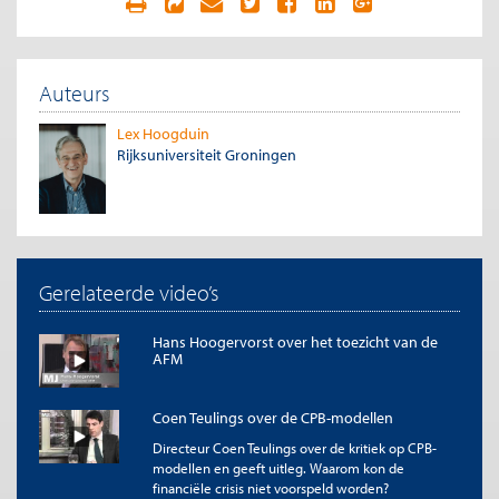
Auteurs
Lex Hoogduin
Rijksuniversiteit Groningen
Gerelateerde video’s
Hans Hoogervorst over het toezicht van de
AFM
Coen Teulings over de CPB-modellen
Directeur Coen Teulings over de kritiek op CPB-
modellen en geeft uitleg. Waarom kon de
financiële crisis niet voorspeld worden?