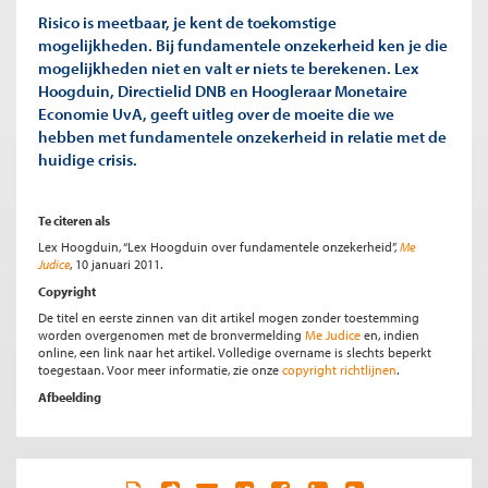
Risico is meetbaar, je kent de toekomstige
mogelijkheden. Bij fundamentele onzekerheid ken je die
mogelijkheden niet en valt er niets te berekenen. Lex
Hoogduin, Directielid DNB en Hoogleraar Monetaire
Economie UvA, geeft uitleg over de moeite die we
hebben met fundamentele onzekerheid in relatie met de
huidige crisis.
Te citeren als
Lex Hoogduin, “Lex Hoogduin over fundamentele onzekerheid”,
Me
Judice
, 10 januari 2011.
Copyright
De titel en eerste zinnen van dit artikel mogen zonder toestemming
worden overgenomen met de bronvermelding
Me Judice
en, indien
online, een link naar het artikel. Volledige overname is slechts beperkt
toegestaan. Voor meer informatie, zie onze
copyright richtlijnen
.
Afbeelding