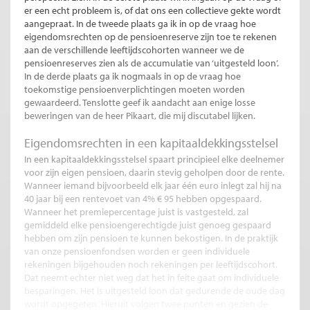
er een echt probleem is, of dat ons een collectieve gekte wordt
aangepraat. In de tweede plaats ga ik in op de vraag hoe
eigendomsrechten op de pensioenreserve zijn toe te rekenen
aan de verschillende leeftijdscohorten wanneer we de
pensioenreserves zien als de accumulatie van ‘uitgesteld loon’.
In de derde plaats ga ik nogmaals in op de vraag hoe
toekomstige pensioenverplichtingen moeten worden
gewaardeerd. Tenslotte geef ik aandacht aan enige losse
beweringen van de heer Pikaart, die mij discutabel lijken.
Eigendomsrechten in een kapitaaldekkingsstelsel
In een kapitaaldekkingsstelsel spaart principieel elke deelnemer
voor zijn eigen pensioen, daarin stevig geholpen door de rente.
Wanneer iemand bijvoorbeeld elk jaar één euro inlegt zal hij na
40 jaar bij een rentevoet van 4% € 95 hebben opgespaard.
Wanneer het premiepercentage juist is vastgesteld, zal
gemiddeld elke pensioengerechtigde juist genoeg gespaard
hebben om zijn pensioen te kunnen bekostigen. In de praktijk
van onze pensioenfondsen worden er geen individuele
rekeningen bijgehouden noch rekeningen per leeftijdscohort.
Dat neemt echter niet weg dat het in feite gaat om individuele
besparingen. Het is uitgesteld loon dat gedurende de oude dag
wordt opgegeten. Hieruit volgen twee punten en gezien de