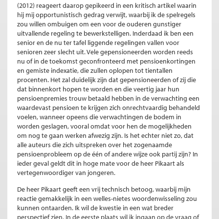
(2012) reageert daarop gepikeerd in een kritisch artikel waarin
hij mij opportunistisch gedrag verwijt, waarbij ik de spelregels
zou willen ombuigen om een voor de ouderen gunstiger
uitvallende regeling te bewerkstelligen. Inderdaad ik ben een
senior en de nu ter tafel liggende regelingen vallen voor
senioren zeer slecht uit. Vele gepensioneerden worden reeds
nu of in de toekomst geconfronteerd met pensioenkortingen
en gemiste indexatie, die zullen oplopen tot tientallen
procenten. Het zal duidelijk zijn dat gepensioneerden of zij die
dat binnenkort hopen te worden en die veertig jaar hun
pensioenpremies trouw betaald hebben in de verwachting een
waardevast pensioen te krijgen zich onrechtvaardig behandeld
voelen, wanneer opeens die verwachtingen de bodem in
worden geslagen, vooral omdat voor hen de mogelijkheden
om nog te gaan werken afwezig zijn. Is het echter niet zo, dat
alle auteurs die zich uitspreken over het zogenaamde
pensioenprobleem op de één of andere wijze ook partij zijn? In
ieder geval geldt dit in hoge mate voor de heer Pikaart als
vertegenwoordiger van jongeren.
De heer Pikaart geeft een vrij technisch betoog, waarbij mijn
reactie gemakkelijk in een welles-nietes woordenwisseling zou
kunnen ontaarden. Ik wil de kwestie in een wat breder
perspectief zien. In de eerste plaats wil ik ingaan op de vraag of