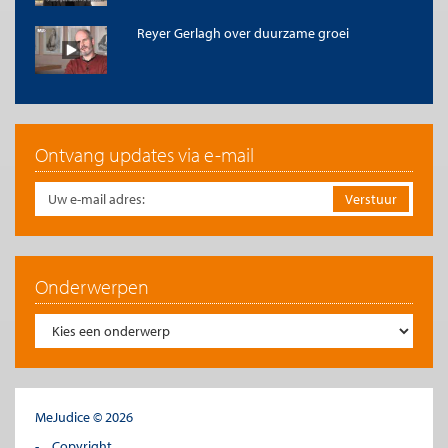
economics. In this reply we could not resist giving some extra
Reyer Gerlagh over duurzame groei
comments on the doughnut idea of Raworth.
The doughnut model, in which the economy develops within
the boundaries of the ecological carrying capacity is more or
less the first law of environmental sciences. It is called ‘strong’
sustainability, in contrast to ‘weak’ sustainability in which the
economy may grow at the cost of environment and society as
Ontvang updates via e-mail
long as the overall outcome is considered positive. The idea of
the concentric circles goes back to the work of Herman Daly
(1973, 1989) and builds on the work of Dennis Meadows (1972)
with respect to the limits to growth. It has been applied in
many studies since then. It is also known as ‘the Russion Doll’
because of its nested structure in which economy fits in society
and society fits in turn in the ecosystem. One of the earliest and
Onderwerpen
most iconic forms of the picture is given here:
MeJudice © 2026
Copyright