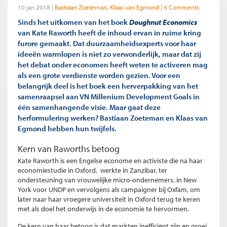
10 jan 2018
Bastiaan Zoeteman
Klaas van Egmond
6 Comments
Sinds het uitkomen van het boek
Doughnut Economics
van Kate Raworth heeft de inhoud ervan in ruime kring
furore gemaakt. Dat duurzaamheidsexperts voor haar
ideeën warmlopen is niet zo verwonderlijk, maar dat zij
het debat onder economen heeft weten te activeren mag
als een grote verdienste worden gezien. Voor een
belangrijk deel is het boek een herverpakking van het
samenraapsel aan VN Millenium Development Goals in
één samenhangende visie. Maar gaat deze
herformulering werken? Bastiaan Zoeteman en Klaas van
Egmond hebben hun twijfels.
Kern van Raworths betoog
Kate Raworth is een Engelse econome en activiste die na haar
economiestudie in Oxford, werkte in Zanzibar, ter
ondersteuning van vrouwelijke micro-ondernemers, in New
York voor UNDP en vervolgens als campaigner bij Oxfam, om
later naar haar vroegere universiteit in Oxford terug te keren
met als doel het onderwijs in de economie te hervormen.
De kern van haar betoog is dat markten inefficiënt zijn en groei