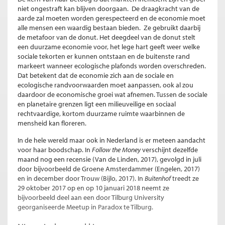
niet ongestraft kan blijven doorgaan. De draagkracht van de
aarde zal moeten worden gerespecteerd en de economie moet
alle mensen een waardig bestaan bieden. Ze gebruikt daarbij
de metafoor van de donut. Het deegdeel van de donut stelt
een duurzame economie voor, het lege hart geeft weer welke
sociale tekorten er kunnen ontstaan en de buitenste rand
markeert wanneer ecologische plafonds worden overschreden.
Dat betekent dat de economie zich aan de sociale en
ecologische randvoorwaarden moet aanpassen, ook al zou
daardoor de economische groei wat afnemen. Tussen de sociale
en planetaire grenzen ligt een milieuveilige en sociaal
rechtvaardige, kortom duurzame ruimte waarbinnen de
mensheid kan floreren.
In de hele wereld maar ook in Nederland is er meteen aandacht
voor haar boodschap. In
Follow the Money
verschijnt dezelfde
maand nog een recensie (Van de Linden, 2017), gevolgd in juli
door bijvoorbeeld de Groene Amsterdammer (Engelen, 2017)
en in december door Trouw (Bijlo, 2017). In
Buitenhof
treedt ze
29 oktober 2017 op en op 10 januari 2018 neemt ze
bijvoorbeeld deel aan een door Tilburg University
georganiseerde Meetup in Paradox te Tilburg.