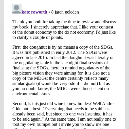
ondergebracht bij, en ondergeschikt gemaakt aan,
Economische Zaken. Natuur is al eerder ondergeschikt
gemaakt aan landbouw. Die constructies maken duidelijk dat
milieubeleid alleen wordt gevoerd voor zover dat economisch
pijnloos inpasbaar is. Het regeerakkoord is niet gebaseerd op
een donut-economie maar op een do not-economie, waarbij
het milieu zich moet voegen naar de economie. De minister van
milieu zal daartegen in de kabinetsvergaderingen geen
bezwaar maken. Voor het eerst sinds 1971 is die er namelijk
niet meer. Het Ministerie van Infrastructuur en Milieu gaat
voortaan over Infrastructuur en Waterstaat. Het groene élan is
in het Rutte tijdperk dan ook sterk verwaterd.
Het idee van de donut economie heeft echter als verdienste dat
het duurzame ontwikkeling makkelijk communiceerbaar
maakt. Het vervangt het samenraapsel van de 17 VN
Sustainable Development Goals in één samenhangende visie
en op een tijdstip dat het Klimaatverdrag van Parijs in werking
treedt en het Westen naar een nieuw gedeeld ideaal zoekt. Dit,
gekoppeld aan Raworths aanstekelijke enthousiasme en ijver,
geeft het praten over de Donut economie vleugels. Echter,
alleen een krachtige klimaatwet met meetbare en afrekenbare
doelstellingen kan de donut gedachte in de praktijk van het