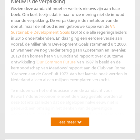
Nieuw is de verpakking
Gezien deze aandacht moet er wel iets nieuws zijn aan haar
boek. Om kort te zijn, dat is naar onze mening niet de inhoud
maar de verpakking. De verpakking is de metafoor van de
donut, maar de inhoud is een getrouwe kopie van de
VN
Sustainable Development Goals
(2015) die alle regeringsleiders
in 2015 ondertekenden. En daar ging een eerdere versie aan
vooraf, de Millennium Development Goals stammend uit 2000.
En wanneer we nog verder terug gaan (Zoeteman en Tavenier,
2012) dan komen het VN Brundtland rapport over duurzame
ontwikkeling ‘
Our Common Future
’ van 1987 in beeld en de
kernboodschap van Meadows’ rapport aan de Club van Rome
‘Grenzen aan de Groei’ uit 1972. Van het laatste boek werden in
Nederland alleen al een miljoen exemplaren verkocht.
Te midden van het enthousiasme en de aandacht voor
Raworth’ donut-economie moet de vraag gesteld worden of
deze tot iets zal leiden dat de afgelopen halve eeuw niet is
gebeurd: een omslag in het denken van de gevestigde
economen, hun leerboeken en hun invloed op de regeringen
en financiële instellingen van de OESO-landen.
lees meer
Hoe staat het ervoor in Nederland?
Het regeerakkoord van kabinet Rutte III zou het groenste