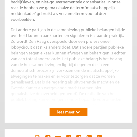
bedrijfsleven, en niet-gouvernementele organisaties. In onze
reactie hebben we gemakshalve de term ‘maatschappelijk
middenkader’ gebruikt als verzamelterm voor al deze
voorbeelden.
Dat andere partijen in de samenleving publieke belangen bij de
overheid kunnen aankaarten en signaleren is staande praktijk.
Zo wordt Den Haag overspoeld door een professioneel
lobbycircuit dat niks anders doet. Dat andere partijen publieke
belangen tegen elkaar kunnen afwegen en behartigen is echter
van een totaal andere orde. Het publieke belang is het belang
van de hele samenleving en ligt bij diegenen die in een
democratisch proces zijn verkozen om de maatschappelijke
afwegingen te maken en er voor te zorgen dat ze worden
gerealiseerd. Dat is de regering als uitvoerende macht en de
Tweede Kamer als wetgevende macht (samen hier
gemakshalve de overheid genoemd). De realisatie van het
publiek belang kan vervolgens onder bepaalde voorwaarden
worden overgelaten aan decentrale partijen. Als het gaat om
publieke belangen is de overheid echter altijd
lees meer
eindverantwoordelijke.
Er zijn ook omstandigheden dat het maatschappelijke
middenkader zelf spontaan of eventueel zelfs als onbedoeld