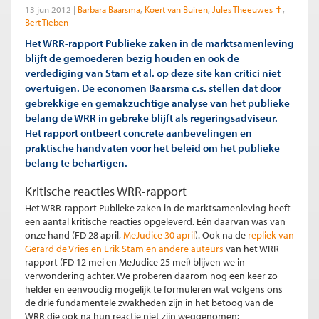
13 jun 2012
Barbara Baarsma
Koert van Buiren
Jules Theeuwes ✝
Bert Tieben
Het WRR-rapport Publieke zaken in de marktsamenleving
blijft de gemoederen bezig houden en ook de
verdediging van Stam et al. op deze site kan critici niet
overtuigen. De economen Baarsma c.s. stellen dat door
gebrekkige en gemakzuchtige analyse van het publieke
belang de WRR in gebreke blijft als regeringsadviseur.
Het rapport ontbeert concrete aanbevelingen en
praktische handvaten voor het beleid om het publieke
belang te behartigen.
Kritische reacties WRR-rapport
Het WRR-rapport Publieke zaken in de marktsamenleving heeft
een aantal kritische reacties opgeleverd. Eén daarvan was van
onze hand (FD 28 april,
MeJudice 30 april
). Ook na de
repliek van
Gerard de Vries en Erik Stam en andere auteurs
van het WRR
rapport (FD 12 mei en MeJudice 25 mei) blijven we in
verwondering achter. We proberen daarom nog een keer zo
helder en eenvoudig mogelijk te formuleren wat volgens ons
de drie fundamentele zwakheden zijn in het betoog van de
WRR die ook na hun reactie niet zijn weggenomen: