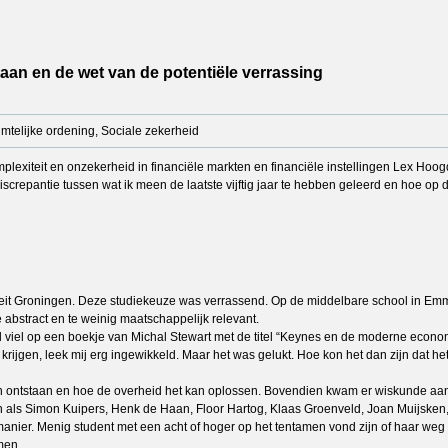
an en de wet van de potentiële verrassing
mtelijke ordening, Sociale zekerheid
exiteit en onzekerheid in financiële markten en financiële instellingen Lex Hoogdu
iscrepantie tussen wat ik meen de laatste vijftig jaar te hebben geleerd en hoe o
siteit Groningen. Deze studiekeuze was verrassend. Op de middelbare school in E
abstract en te weinig maatschappelijk relevant.
iel op een boekje van Michal Stewart met de titel “Keynes en de moderne economie”
jgen, leek mij erg ingewikkeld. Maar het was gelukt. Hoe kon het dan zijn dat het 
ontstaan en hoe de overheid het kan oplossen. Bovendien kwam er wiskunde aan
als Simon Kuipers, Henk de Haan, Floor Hartog, Klaas Groenveld, Joan Muijsken,
nier. Menig student met een acht of hoger op het tentamen vond zijn of haar weg naa
men.