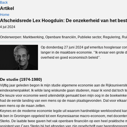
Back
Artikel
Home
Afscheidsrede Lex Hoogduin: De onzekerheid van het besta
4 jul 2024
Onderwerpen: Marktwerking, Openbare financiën, Publieke sector, Regulering, Rui
Op donderdag 27 juni 2024 gaf emeritus hoogleraar compl
langer in de maakbare economie. ‘’Ik ervaar een grote d
overheid en goed economisch beleid’’.
De studie (1974-1980)
Vijftig jaar geleden begon ik mijn studie algemene economie aan de Rijksuniver
eindexamenpakket. Ik wilde lang wiskunde gaan studeren, maar ik vond dat toch te 
De keuze voor economie werd uiteindelijk gemaakt toen mijn oog in de boekwinkel v
had de eerste landing van een mens op de maan plaatsgevonden. Dat voor elkaar kri
een mens op de maan zetten.
Keynes en de moderne economie legde uit waarom hardnekkige werkloosheid kan 
Ik ben in Groningen opgeleid tot een Keynesiaanse macro-econoom, met docenten 
Sterks. De laatste twee gaven het vak openbare financiën op een heel praktische ma
assistent van Cees Sterks bij het afronden van zijn proefschrift over begrotingsnor