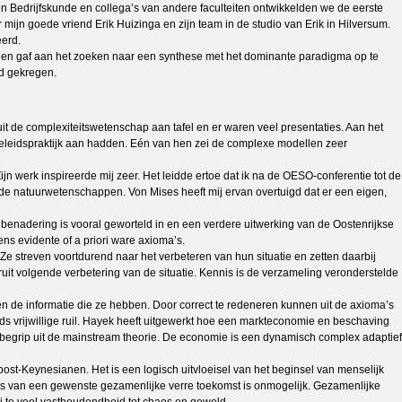
n Bedrijfskunde en collega’s van andere faculteiten ontwikkelden we de eerste
n goede vriend Erik Huizinga en zijn team in de studio van Erik in Hilversum.
eerd.
id en gaf aan het zoeken naar een synthese met het dominante paradigma op te
ad gekregen.
t de complexiteitswetenschap aan tafel en er waren veel presentaties. Aan het
leidspraktijk aan hadden. Eén van hen zei de complexe modellen zeer
n werk inspireerde mij zeer. Het leidde ertoe dat ik na de OESO-conferentie tot de
e natuurwetenschappen. Von Mises heeft mij ervan overtuigd dat er een eigen,
 benadering is vooral geworteld in en een verdere uitwerking van de Oostenrijkse
ns evidente of a priori ware axioma’s.
 Ze streven voortdurend naar het verbeteren van hun situatie en zetten daarbij
t volgende verbetering van de situatie. Kennis is de verzameling veronderstelde
n de informatie die ze hebben. Door correct te redeneren kunnen uit de axioma’s
s vrijwillige ruil. Hayek heeft uitgewerkt hoe een markteconomie en beschaving
tsbegrip uit de mainstream theorie. De economie is een dynamisch complex adaptief
st-Keynesianen. Het is een logisch uitvloeisel van het beginsel van menselijk
asis van een gewenste gezamenlijke verre toekomst is onmogelijk. Gezamenlijke