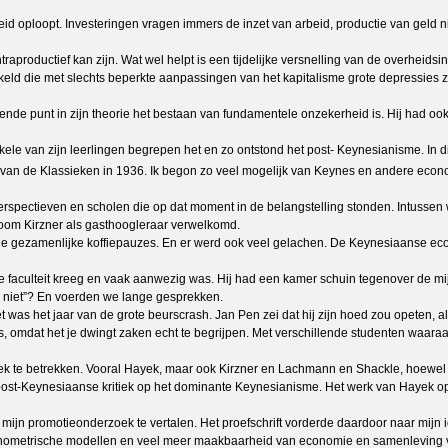
eid oploopt. Investeringen vragen immers de inzet van arbeid, productie van geld 
ontraproductief kan zijn. Wat wel helpt is een tijdelijke versnelling van de overhei
kkeld die met slechts beperkte aanpassingen van het kapitalisme grote depressie
gende punt in zijn theorie het bestaan van fundamentele onzekerheid is. Hij had oo
 van zijn leerlingen begrepen het en zo ontstond het post- Keynesianisme. In die m
ie van de Klassieken in 1936. Ik begon zo veel mogelijk van Keynes en andere eco
perspectieven en scholen die op dat moment in de belangstelling stonden. Intusse
oom Kirzner als gasthoogleraar verwelkomd.
ns de gezamenlijke koffiepauzes. En er werd ook veel gelachen. De Keynesiaanse 
faculteit kreeg en vaak aanwezig was. Hij had een kamer schuin tegenover de mij
h niet”? En voerden we lange gesprekken.
et was het jaar van de grote beurscrash. Jan Pen zei dat hij zijn hoed zou opeten,
s, omdat het je dwingt zaken echt te begrijpen. Met verschillende studenten waaraa
oek te betrekken. Vooral Hayek, maar ook Kirzner en Lachmann en Shackle, hoewel 
 post-Keynesiaanse kritiek op het dominante Keynesianisme. Het werk van Hayek op
 in mijn promotieonderzoek te vertalen. Het proefschrift vorderde daardoor naar mi
conometrische modellen en veel meer maakbaarheid van economie en samenleving 