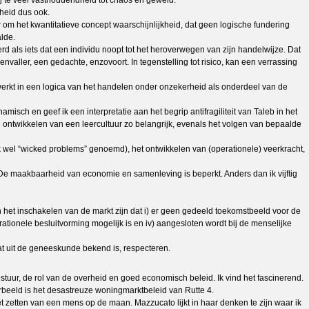
ij te veel vasthoudendheid tot chaos en geweld.
heid dus ook.
 om het kwantitatieve concept waarschijnlijkheid, dat geen logische fundering
alde.
erd als iets dat een individu noopt tot het heroverwegen van zijn handelwijze. Dat
valler, een gedachte, enzovoort. In tegenstelling tot risico, kan een verrassing
erkt in een logica van het handelen onder onzekerheid als onderdeel van de
isch en geef ik een interpretatie aan het begrip antifragiliteit van Taleb in het
en ontwikkelen van een leercultuur zo belangrijk, evenals het volgen van bepaalde
wel “wicked problems” genoemd), het ontwikkelen van (operationele) veerkracht,
 De maakbaarheid van economie en samenleving is beperkt. Anders dan ik vijftig
n het inschakelen van de markt zijn dat i) er geen gedeeld toekomstbeeld voor de
ationele besluitvorming mogelijk is en iv) aangesloten wordt bij de menselijke
at uit de geneeskunde bekend is, respecteren.
stuur, de rol van de overheid en goed economisch beleid. Ik vind het fascinerend.
orbeeld is het desastreuze woningmarktbeleid van Rutte 4.
 zetten van een mens op de maan. Mazzucato lijkt in haar denken te zijn waar ik