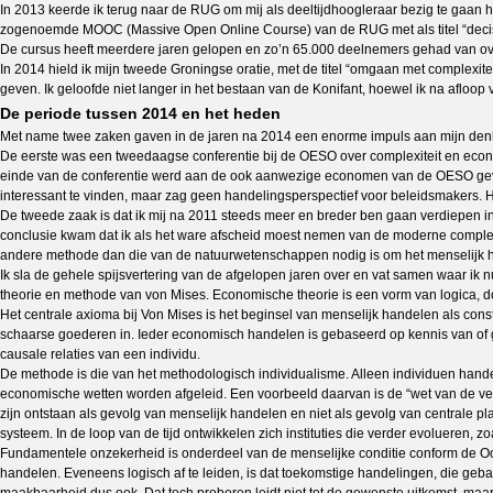
In 2013 keerde ik terug naar de RUG om mij als deeltijdhoogleraar bezig te gaan 
zogenoemde MOOC (Massive Open Online Course) van de RUG met als titel “decisio
De cursus heeft meerdere jaren gelopen en zo’n 65.000 deelnemers gehad van over
In 2014 hield ik mijn tweede Groningse oratie, met de titel “omgaan met complexi
geven. Ik geloofde niet langer in het bestaan van de Konifant, hoewel ik na afloop
De periode tussen 2014 en het heden
Met name twee zaken gaven in de jaren na 2014 een enorme impuls aan mijn denk
De eerste was een tweedaagse conferentie bij de OESO over complexiteit en econom
einde van de conferentie werd aan de ook aanwezige economen van de OESO gevr
interessant te vinden, maar zag geen handelingsperspectief voor beleidsmakers. H
De tweede zaak is dat ik mij na 2011 steeds meer en breder ben gaan verdiepen in d
conclusie kwam dat ik als het ware afscheid moest nemen van de moderne complex
andere methode dan die van de natuurwetenschappen nodig is om het menselijk h
Ik sla de gehele spijsvertering van de afgelopen jaren over en vat samen waar ik 
theorie en methode van von Mises. Economische theorie is een vorm van logica, do
Het centrale axioma bij Von Mises is het beginsel van menselijk handelen als const
schaarse goederen in. Ieder economisch handelen is gebaseerd op kennis van of g
causale relaties van een individu.
De methode is die van het methodologisch individualisme. Alleen individuen hande
economische wetten worden afgeleid. Een voorbeeld daarvan is de “wet van de ver
zijn ontstaan als gevolg van menselijk handelen en niet als gevolg van centrale p
systeem. In de loop van de tijd ontwikkelen zich instituties die verder evolueren, zo
Fundamentele onzekerheid is onderdeel van de menselijke conditie conform de Oost
handelen. Eveneens logisch af te leiden, is dat toekomstige handelingen, die geb