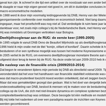
geval kon zijn. Ik schreef in die tijd een artikel over de noodzaak van een ande
Ik slaagde er naar mijn eigen gevoel niet goed in, om dit in duidelijke conclusies
macro-econometrische modellen.
In 1988 werd ik door mijn voormalig leidinggevende bij DNB, Henny van der Wielen
georganiseerde conferentie over modellen en economisch beleid. Niet lang daarn
ingegaan, maar het proefschrift was nog niet af. Dat verdedigde ik ruim twee jaar
dankbaar voor, net zoals mijn collega’s bij de Nederlandsche Bank, met Henny van
Hij was inmiddels uit Groningen vertrokken naar Bologna.
Deeltijdhoogleraar aan de RUG: de eerste keer (1995-2005)
In 1995 volgde ik vanuit DNB Onno de Beaufort Wijnholds op als deeltijdhoogleraar
1996 hield ik mijn oratie met de titel “konijn, olifant of konifant”. Daarin schet
bestuderen of er een synthese mogelijk was tussen het moderne Keynesianisme en 
In 2005 verliet ik de RUG, om eveneens deeltijdhoogleraar monetaire theorie aan
uitgewist door terug te keren bij de RUG. Na deze oratie tot aan 2009-2010 heb i
De nasleep van de financiële crisis (2009/2010-2014)
Dat begon te veranderen tijdens mijn periode bij DNB als directielid vanaf 2009. 
verondersteld dat het voor het handhaven van financiële stabiliteit voldoende w
was dat macro-prudentieel toezicht moest worden ontwikkeld, dat wil zeggen toezic
Maar dat was gemakkelijker gezegd dan gedaan. Wat is het doel van dergelijk belei
onderzoeksafdeling van DNB, besloot ik mensen vrij te maken voor de bestuderin
collega op de UvA, die zich met niet-lineaire dynamica en complexe systemen bezi
complexiteitswetenschap was ontstaan. Deze beoogde tot één methode en modell
Bij mij lokte het nadenken uit over een paradigma waarin de inzichten van Keynes
werden gecombineerd.