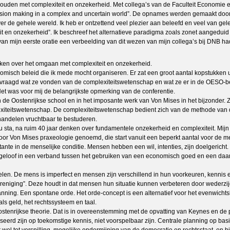
houden met complexiteit en onzekerheid. Met collega’s van de Faculteit Economie e
n making in a complex and uncertain world”. De opnames werden gemaakt door mij
 de gehele wereld. Ik heb er ontzettend veel plezier aan beleefd en veel van gel
teit en onzekerheid”. Ik beschreef het alternatieve paradigma zoals zonet aangedu
 van mijn eerste oratie een verbeelding van dit wezen van mijn collega’s bij DNB h
en over het omgaan met complexiteit en onzekerheid.
isch beleid die ik mede mocht organiseren. Er zat een groot aantal kopstukken ui
aagd wat ze vonden van de complexiteitswetenschap en wat ze er in de OESO-be
et was voor mij de belangrijkste opmerking van de conferentie.
e Oostenrijkse school en in het imposante werk van Von Mises in het bijzonder. Zij
iteitswetenschap. De complexiteitswetenschap bedient zich van de methode van d
andelen vruchtbaar te bestuderen.
nu sta, na ruim 40 jaar denken over fundamentele onzekerheid en complexiteit. Mijn
or Von Mises praxeologie genoemd, die start vanuit een beperkt aantal voor de me
ante in de menselijke conditie. Mensen hebben een wil, intenties, zijn doelgericht.
eloof in een verband tussen het gebruiken van een economisch goed en een daarui
len. De mens is imperfect en mensen zijn verschillend in hun voorkeuren, kennis e
eniging”. Deze houdt in dat mensen hun situatie kunnen verbeteren door wederzijd
lanning. Een spontane orde. Het orde-concept is een alternatief voor het evenwich
als geld, het rechtssysteem en taal.
enrijkse theorie. Dat is in overeenstemming met de opvatting van Keynes en de po
aseerd zijn op toekomstige kennis, niet voorspelbaar zijn. Centrale planning op b