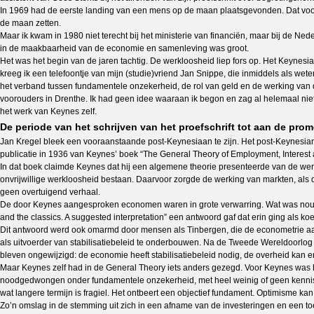
In 1969 had de eerste landing van een mens op de maan plaatsgevonden. Dat voor el
de maan zetten.
Maar ik kwam in 1980 niet terecht bij het ministerie van financiën, maar bij de N
in de maakbaarheid van de economie en samenleving was groot.
Het was het begin van de jaren tachtig. De werkloosheid liep fors op. Het Keynes
kreeg ik een telefoontje van mijn (studie)vriend Jan Snippe, die inmiddels als wet
het verband tussen fundamentele onzekerheid, de rol van geld en de werking va
voorouders in Drenthe. Ik had geen idee waaraan ik begon en zag al helemaal n
het werk van Keynes zelf.
De periode van het schrijven van het proefschrift tot aan de prom
Jan Kregel bleek een vooraanstaande post-Keynesiaan te zijn. Het post-Keynesian
publicatie in 1936 van Keynes’ boek “The General Theory of Employment, Interest
In dat boek claimde Keynes dat hij een algemene theorie presenteerde van de wer
onvrijwillige werkloosheid bestaan. Daarvoor zorgde de werking van markten, als d
geen overtuigend verhaal.
De door Keynes aangesproken economen waren in grote verwarring. Wat was nou he
and the classics. A suggested interpretation” een antwoord gaf dat erin ging als koe
Dit antwoord werd ook omarmd door mensen als Tinbergen, die de econometrie aan
als uitvoerder van stabilisatiebeleid te onderbouwen. Na de Tweede Wereldoorlog
bleven ongewijzigd: de economie heeft stabilisatiebeleid nodig, de overheid kan
Maar Keynes zelf had in de General Theory iets anders gezegd. Voor Keynes was 
noodgedwongen onder fundamentele onzekerheid, met heel weinig of geen kennis o
wat langere termijn is fragiel. Het ontbeert een objectief fundament. Optimisme 
Zo’n omslag in de stemming uit zich in een afname van de investeringen en een to