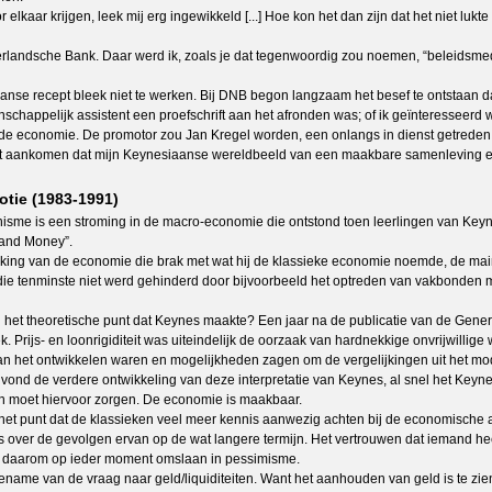
kaar krijgen, leek mij erg ingewikkeld [...] Hoe kon het dan zijn dat het niet luk
ederlandsche Bank. Daar werd ik, zoals je dat tegenwoordig zou noemen, “beleidsmed
iaanse recept bleek niet te werken. Bij DNB begon langzaam het besef te ontstaan 
enschappelijk assistent een proefschrift aan het afronden was; of ik geïnteresseer
n de economie. De promotor zou Jan Kregel worden, een onlangs in dienst getred
iet aankomen dat mijn Keynesiaanse wereldbeeld van een maakbare samenleving e
otie (1983-1991)
isme is een stroming in de macro-economie die ontstond toen leerlingen van Keyne
 and Money”.
king van de economie die brak met wat hij de klassieke economie noemde, de mains
ie tenminste niet werd gehinderd door bijvoorbeeld het optreden van vakbonden met
t theoretische punt dat Keynes maakte? Een jaar na de publicatie van de General
k. Prijs- en loonrigiditeit was uiteindelijk de oorzaak van hardnekkige onvrijwillige
 het ontwikkelen waren en mogelijkheden zagen om de vergelijkingen uit het mode
 vond de verdere ontwikkeling van deze interpretatie van Keynes, al snel het Key
 en moet hiervoor zorgen. De economie is maakbaar.
het punt dat de klassieken veel meer kennis aanwezig achten bij de economische
ver de gevolgen ervan op de wat langere termijn. Het vertrouwen dat iemand heef
kan daarom op ieder moment omslaan in pessimisme.
ename van de vraag naar geld/liquiditeiten. Want het aanhouden van geld is te zie