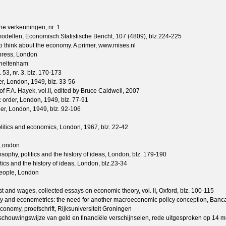
he verkenningen, nr. 1
modellen, Economisch Statistische Bericht, 107 (4809), blz.224-225
o think about the economy. A primer, www.mises.nl
 press, London
Cheltenham
53, nr. 3, blz. 170-173
r, London, 1949, blz. 33-56
of F.A. Hayek, vol.II, edited by Bruce Caldwell, 2007
c order, London, 1949, blz. 77-91
er, London, 1949, blz. 92-106
litics and economics, London, 1967, blz. 22-42
, London
sophy, politics and the history of ideas, London, blz. 179-190
ics and the history of ideas, London, blz.23-34
 people, London
est and wages, collected essays on economic theory, vol. II, Oxford, blz. 100-115
y and econometrics: the need for another macroeconomic policy conception, Banca
onomy, proefschrift, Rijksuniversiteit Groningen
beschouwingswijze van geld en financiële verschijnselen, rede uitgesproken op 14