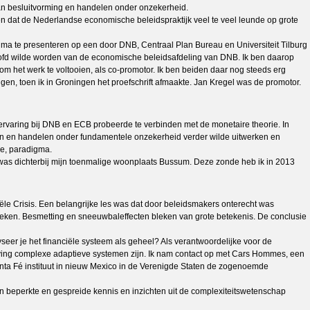
van besluitvorming en handelen onder onzekerheid.
men dat de Nederlandse economische beleidspraktijk veel te veel leunde op grote
gma te presenteren op een door DNB, Centraal Plan Bureau en Universiteit Tilburg
oofd wilde worden van de economische beleidsafdeling van DNB. Ik ben daarop
om het werk te voltooien, als co-promotor. Ik ben beiden daar nog steeds erg
n, toen ik in Groningen het proefschrift afmaakte. Jan Kregel was de promotor.
 ervaring bij DNB en ECB probeerde te verbinden met de monetaire theorie. In
lissen en handelen onder fundamentele onzekerheid verder wilde uitwerken en
de, paradigma.
t was dichterbij mijn toenmalige woonplaats Bussum. Deze zonde heb ik in 2013
iële Crisis. Een belangrijke les was dat door beleidsmakers onterecht was
leken. Besmetting en sneeuwbaleffecten bleken van grote betekenis. De conclusie
seer je het financiële systeem als geheel? Als verantwoordelijke voor de
eving complexe adaptieve systemen zijn. Ik nam contact op met Cars Hommes, een
anta Fé instituut in nieuw Mexico in de Verenigde Staten de zogenoemde
n beperkte en gespreide kennis en inzichten uit de complexiteitswetenschap