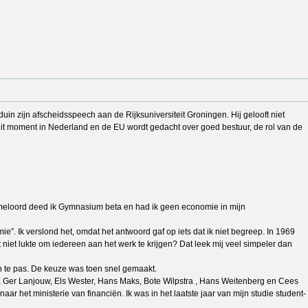
in zijn afscheidsspeech aan de Rijksuniversiteit Groningen. Hij gelooft niet
p dit moment in Nederland en de EU wordt gedacht over goed bestuur, de rol van de
mmeloord deed ik Gymnasium beta en had ik geen economie in mijn
. Ik verslond het, omdat het antwoord gaf op iets dat ik niet begreep. In 1969
niet lukte om iedereen aan het werk te krijgen? Dat leek mij veel simpeler dan
 te pas. De keuze was toen snel gemaakt.
 Ger Lanjouw, Els Wester, Hans Maks, Bote Wilpstra , Hans Weitenberg en Cees
r het ministerie van financiën. Ik was in het laatste jaar van mijn studie student-