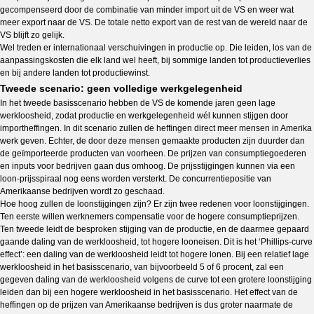
gecompenseerd door de combinatie van minder import uit de VS en weer wat
meer export naar de VS. De totale netto export van de rest van de wereld naar de
VS blijft zo gelijk.
Wel treden er internationaal verschuivingen in productie op. Die leiden, los van de
aanpassingskosten die elk land wel heeft, bij sommige landen tot productieverlies
en bij andere landen tot productiewinst.
Tweede scenario: geen volledige werkgelegenheid
In het tweede basisscenario hebben de VS de komende jaren geen lage
werkloosheid, zodat productie en werkgelegenheid wél kunnen stijgen door
importheffingen. In dit scenario zullen de heffingen direct meer mensen in Amerika
werk geven. Echter, de door deze mensen gemaakte producten zijn duurder dan
de geïmporteerde producten van voorheen. De prijzen van consumptiegoederen
en inputs voor bedrijven gaan dus omhoog. De prijsstijgingen kunnen via een
loon-prijsspiraal nog eens worden versterkt. De concurrentiepositie van
Amerikaanse bedrijven wordt zo geschaad.
Hoe hoog zullen de loonstijgingen zijn? Er zijn twee redenen voor loonstijgingen.
Ten eerste willen werknemers compensatie voor de hogere consumptieprijzen.
Ten tweede leidt de besproken stijging van de productie, en de daarmee gepaard
gaande daling van de werkloosheid, tot hogere looneisen. Dit is het ‘Phillips-curve
effect’: een daling van de werkloosheid leidt tot hogere lonen. Bij een relatief lage
werkloosheid in het basisscenario, van bijvoorbeeld 5 of 6 procent, zal een
gegeven daling van de werkloosheid volgens de curve tot een grotere loonstijging
leiden dan bij een hogere werkloosheid in het basisscenario. Het effect van de
heffingen op de prijzen van Amerikaanse bedrijven is dus groter naarmate de