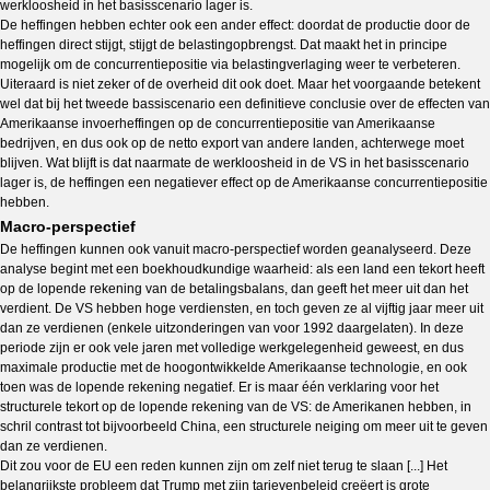
werkloosheid in het basisscenario lager is.
De heffingen hebben echter ook een ander effect: doordat de productie door de
heffingen direct stijgt, stijgt de belastingopbrengst. Dat maakt het in principe
mogelijk om de concurrentiepositie via belastingverlaging weer te verbeteren.
Uiteraard is niet zeker of de overheid dit ook doet. Maar het voorgaande betekent
wel dat bij het tweede bassiscenario een definitieve conclusie over de effecten van
Amerikaanse invoerheffingen op de concurrentiepositie van Amerikaanse
bedrijven, en dus ook op de netto export van andere landen, achterwege moet
blijven. Wat blijft is dat naarmate de werkloosheid in de VS in het basisscenario
lager is, de heffingen een negatiever effect op de Amerikaanse concurrentiepositie
hebben.
Macro-perspectief
De heffingen kunnen ook vanuit macro-perspectief worden geanalyseerd. Deze
analyse begint met een boekhoudkundige waarheid: als een land een tekort heeft
op de lopende rekening van de betalingsbalans, dan geeft het meer uit dan het
verdient. De VS hebben hoge verdiensten, en toch geven ze al vijftig jaar meer uit
dan ze verdienen (enkele uitzonderingen van voor 1992 daargelaten). In deze
periode zijn er ook vele jaren met volledige werkgelegenheid geweest, en dus
maximale productie met de hoogontwikkelde Amerikaanse technologie, en ook
toen was de lopende rekening negatief. Er is maar één verklaring voor het
structurele tekort op de lopende rekening van de VS: de Amerikanen hebben, in
schril contrast tot bijvoorbeeld China, een structurele neiging om meer uit te geven
dan ze verdienen.
Dit zou voor de EU een reden kunnen zijn om zelf niet terug te slaan [...] Het
belangrijkste probleem dat Trump met zijn tarievenbeleid creëert is grote