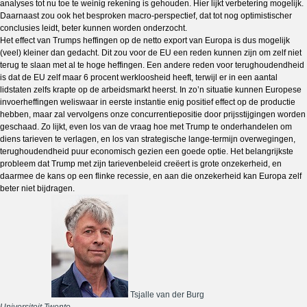
analyses tot nu toe te weinig rekening is gehouden. Hier lijkt verbetering mogelijk.
Daarnaast zou ook het besproken macro-perspectief, dat tot nog optimistischer
conclusies leidt, beter kunnen worden onderzocht.
Het effect van Trumps heffingen op de netto export van Europa is dus mogelijk
(veel) kleiner dan gedacht. Dit zou voor de EU een reden kunnen zijn om zelf niet
terug te slaan met al te hoge heffingen. Een andere reden voor terughoudendheid
is dat de EU zelf maar 6 procent werkloosheid heeft, terwijl er in een aantal
lidstaten zelfs krapte op de arbeidsmarkt heerst. In zo’n situatie kunnen Europese
invoerheffingen weliswaar in eerste instantie enig positief effect op de productie
hebben, maar zal vervolgens onze concurrentiepositie door prijsstijgingen worden
geschaad. Zo lijkt, even los van de vraag hoe met Trump te onderhandelen om
diens tarieven te verlagen, en los van strategische lange-termijn overwegingen,
terughoudendheid puur economisch gezien een goede optie. Het belangrijkste
probleem dat Trump met zijn tarievenbeleid creëert is grote onzekerheid, en
daarmee de kans op een flinke recessie, en aan die onzekerheid kan Europa zelf
beter niet bijdragen.
Tsjalle van der Burg