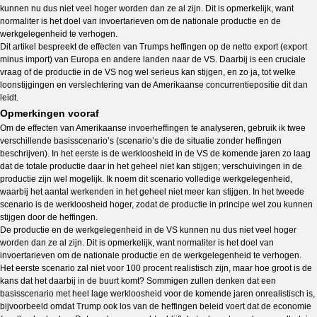
kunnen nu dus niet veel hoger worden dan ze al zijn. Dit is opmerkelijk, want
normaliter is het doel van invoertarieven om de nationale productie en de
werkgelegenheid te verhogen.
Dit artikel bespreekt de effecten van Trumps heffingen op de netto export (export
minus import) van Europa en andere landen naar de VS. Daarbij is een cruciale
vraag of de productie in de VS nog wel serieus kan stijgen, en zo ja, tot welke
loonstijgingen en verslechtering van de Amerikaanse concurrentiepositie dit dan
leidt.
Opmerkingen vooraf
Om de effecten van Amerikaanse invoerheffingen te analyseren, gebruik ik twee
verschillende basisscenario’s (scenario’s die de situatie zonder heffingen
beschrijven). In het eerste is de werkloosheid in de VS de komende jaren zo laag
dat de totale productie daar in het geheel niet kan stijgen; verschuivingen in de
productie zijn wel mogelijk. Ik noem dit scenario volledige werkgelegenheid,
waarbij het aantal werkenden in het geheel niet meer kan stijgen. In het tweede
scenario is de werkloosheid hoger, zodat de productie in principe wel zou kunnen
stijgen door de heffingen.
De productie en de werkgelegenheid in de VS kunnen nu dus niet veel hoger
worden dan ze al zijn. Dit is opmerkelijk, want normaliter is het doel van
invoertarieven om de nationale productie en de werkgelegenheid te verhogen.
Het eerste scenario zal niet voor 100 procent realistisch zijn, maar hoe groot is de
kans dat het daarbij in de buurt komt? Sommigen zullen denken dat een
basisscenario met heel lage werkloosheid voor de komende jaren onrealistisch is,
bijvoorbeeld omdat Trump ook los van de heffingen beleid voert dat de economie