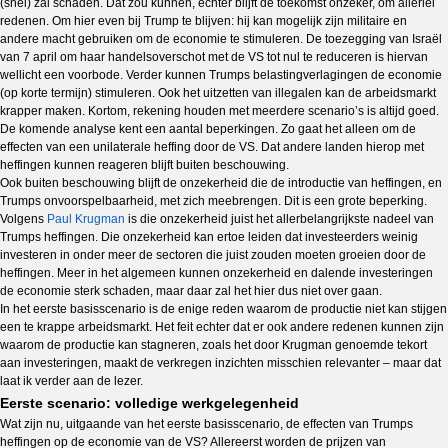
(snel) zal schaden. Dat zou kunnen, echter blijft de toekomst onzeker, om allerlei
redenen. Om hier even bij Trump te blijven: hij kan mogelijk zijn militaire en
andere macht gebruiken om de economie te stimuleren. De toezegging van Israël
van 7 april om haar handelsoverschot met de VS tot nul te reduceren is hiervan
wellicht een voorbode. Verder kunnen Trumps belastingverlagingen de economie
(op korte termijn) stimuleren. Ook het uitzetten van illegalen kan de arbeidsmarkt
krapper maken. Kortom, rekening houden met meerdere scenario’s is altijd goed.
De komende analyse kent een aantal beperkingen. Zo gaat het alleen om de
effecten van een unilaterale heffing door de VS. Dat andere landen hierop met
heffingen kunnen reageren blijft buiten beschouwing.
Ook buiten beschouwing blijft de onzekerheid die de introductie van heffingen, en
Trumps onvoorspelbaarheid, met zich meebrengen. Dit is een grote beperking.
Volgens
Paul Krugman
is die onzekerheid juist het allerbelangrijkste nadeel van
Trumps heffingen. Die onzekerheid kan ertoe leiden dat investeerders weinig
investeren in onder meer de sectoren die juist zouden moeten groeien door de
heffingen. Meer in het algemeen kunnen onzekerheid en dalende investeringen
de economie sterk schaden, maar daar zal het hier dus niet over gaan.
In het eerste basisscenario is de enige reden waarom de productie niet kan stijgen
een te krappe arbeidsmarkt. Het feit echter dat er ook andere redenen kunnen zijn
waarom de productie kan stagneren, zoals het door Krugman genoemde tekort
aan investeringen, maakt de verkregen inzichten misschien relevanter – maar dat
laat ik verder aan de lezer.
Eerste scenario: volledige werkgelegenheid
Wat zijn nu, uitgaande van het eerste basisscenario, de effecten van Trumps
heffingen op de economie van de VS? Allereerst worden de prijzen van