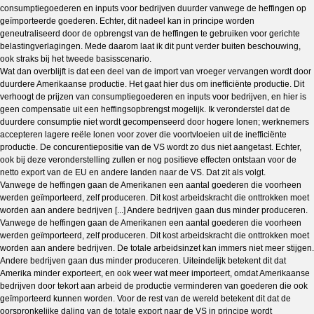
consumptiegoederen en inputs voor bedrijven duurder vanwege de heffingen op
geïmporteerde goederen. Echter, dit nadeel kan in principe worden
geneutraliseerd door de opbrengst van de heffingen te gebruiken voor gerichte
belastingverlagingen. Mede daarom laat ik dit punt verder buiten beschouwing,
ook straks bij het tweede basisscenario.
Wat dan overblijft is dat een deel van de import van vroeger vervangen wordt door
duurdere Amerikaanse productie. Het gaat hier dus om inefficiënte productie. Dit
verhoogt de prijzen van consumptiegoederen en inputs voor bedrijven, en hier is
geen compensatie uit een heffingsopbrengst mogelijk. Ik veronderstel dat de
duurdere consumptie niet wordt gecompenseerd door hogere lonen; werknemers
accepteren lagere reële lonen voor zover die voortvloeien uit de inefficiënte
productie. De concurentiepositie van de VS wordt zo dus niet aangetast. Echter,
ook bij deze veronderstelling zullen er nog positieve effecten ontstaan voor de
netto export van de EU en andere landen naar de VS. Dat zit als volgt.
Vanwege de heffingen gaan de Amerikanen een aantal goederen die voorheen
werden geïmporteerd, zelf produceren. Dit kost arbeidskracht die onttrokken moet
worden aan andere bedrijven [...] Andere bedrijven gaan dus minder produceren.
Vanwege de heffingen gaan de Amerikanen een aantal goederen die voorheen
werden geïmporteerd, zelf produceren. Dit kost arbeidskracht die onttrokken moet
worden aan andere bedrijven. De totale arbeidsinzet kan immers niet meer stijgen.
Andere bedrijven gaan dus minder produceren. Uiteindelijk betekent dit dat
Amerika minder exporteert, en ook weer wat meer importeert, omdat Amerikaanse
bedrijven door tekort aan arbeid de productie verminderen van goederen die ook
geïmporteerd kunnen worden. Voor de rest van de wereld betekent dit dat de
oorspronkelijke daling van de totale export naar de VS in principe wordt