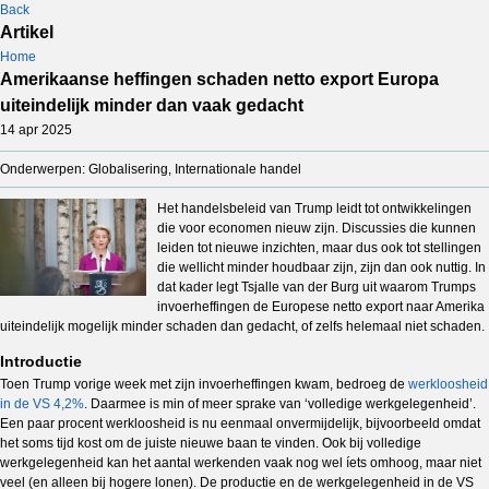
Back
Artikel
Home
Amerikaanse heffingen schaden netto export Europa
uiteindelijk minder dan vaak gedacht
14 apr 2025
Onderwerpen: Globalisering, Internationale handel
Het handelsbeleid van Trump leidt tot ontwikkelingen
die voor economen nieuw zijn. Discussies die kunnen
leiden tot nieuwe inzichten, maar dus ook tot stellingen
die wellicht minder houdbaar zijn, zijn dan ook nuttig. In
dat kader legt Tsjalle van der Burg uit waarom Trumps
invoerheffingen de Europese netto export naar Amerika
uiteindelijk mogelijk minder schaden dan gedacht, of zelfs helemaal niet schaden.
Introductie
Toen Trump vorige week met zijn invoerheffingen kwam, bedroeg de
werkloosheid
in de VS 4,2%
. Daarmee is min of meer sprake van ‘volledige werkgelegenheid’.
Een paar procent werkloosheid is nu eenmaal onvermijdelijk, bijvoorbeeld omdat
het soms tijd kost om de juiste nieuwe baan te vinden. Ook bij volledige
werkgelegenheid kan het aantal werkenden vaak nog wel íets omhoog, maar niet
veel (en alleen bij hogere lonen). De productie en de werkgelegenheid in de VS