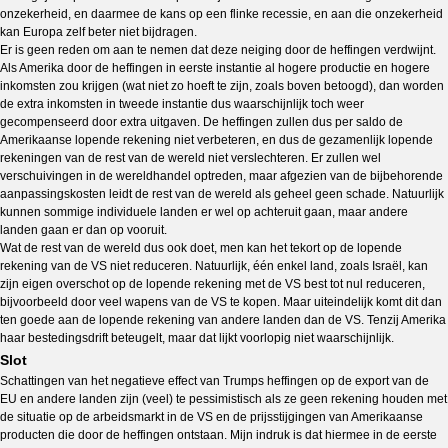
onzekerheid, en daarmee de kans op een flinke recessie, en aan die onzekerheid
kan Europa zelf beter niet bijdragen.
Er is geen reden om aan te nemen dat deze neiging door de heffingen verdwijnt.
Als Amerika door de heffingen in eerste instantie al hogere productie en hogere
inkomsten zou krijgen (wat niet zo hoeft te zijn, zoals boven betoogd), dan worden
de extra inkomsten in tweede instantie dus waarschijnlijk toch weer
gecompenseerd door extra uitgaven. De heffingen zullen dus per saldo de
Amerikaanse lopende rekening niet verbeteren, en dus de gezamenlijk lopende
rekeningen van de rest van de wereld niet verslechteren. Er zullen wel
verschuivingen in de wereldhandel optreden, maar afgezien van de bijbehorende
aanpassingskosten leidt de rest van de wereld als geheel geen schade. Natuurlijk
kunnen sommige individuele landen er wel op achteruit gaan, maar andere
landen gaan er dan op vooruit.
Wat de rest van de wereld dus ook doet, men kan het tekort op de lopende
rekening van de VS niet reduceren. Natuurlijk, één enkel land, zoals Israël, kan
zijn eigen overschot op de lopende rekening met de VS best tot nul reduceren,
bijvoorbeeld door veel wapens van de VS te kopen. Maar uiteindelijk komt dit dan
ten goede aan de lopende rekening van andere landen dan de VS. Tenzij Amerika
haar bestedingsdrift beteugelt, maar dat lijkt voorlopig niet waarschijnlijk.
Slot
Schattingen van het negatieve effect van Trumps heffingen op de export van de
EU en andere landen zijn (veel) te pessimistisch als ze geen rekening houden met
de situatie op de arbeidsmarkt in de VS en de prijsstijgingen van Amerikaanse
producten die door de heffingen ontstaan. Mijn indruk is dat hiermee in de eerste