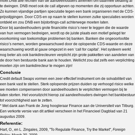
moet DNB alle rechten van de aandeelhouders afnemen om daarmee betaling af
te dwingen. DNB moet ook de call afgeven op momenten die zij opportuun achten.
Zo kunnen vijandige partijen speculatie tegen een bank organiseren met de CDS-
prijsstijgingen. Door CDS-en op naam te stellen kunnen zulke speculaties worden
ontdekt en zou DNB een bijstortings-call achterwege moeten laten.
Door bij aandeelhouders grote financiële risico’s neer te leggen die de waarde
van hun vermogen bedreigen, wordt op de juiste plaats een motief gelegd ter
voorkoming van toekomstige problemen bij banken. Banken die ongeoorloofde
risico’s nemen, worden gewaarschuwd door de oplopende CDS-waarde en deze
waarschuwing wordt al gauw omgezet in een ‘call for capital’. Het systeem werkt
nog beter als ook bankdirecteuren verplicht zijn grote pakketten van aandelen van
de door hen bestuurde bank aan te houden. Wellicht zou dat zelfs een verplichting
moeten zijn om bankdirecteur te mogen zijn!
Conclusie
Credit default Swaps vormen een zeer effectief instrument om de solvabiliteit van
een bank vast te stellen. Sterk oplopende prijzen duiden op verhoogd risico welke
we moeten compenseren door aandeelhouders te verplichten vermogen bij te
laten storten. Het vooruitzicht hierop zal aandeelhouders dwingen het bankbestuur
tot voorzichtigheid aan te zetten.
* Met dank aan Frank de Jong hoogleraar Finance aan de Universiteit van Tilburg.
Een verkorte versie van dit artikel verscheen in het Financieel Dagblad van 21
augustus 2009.
Referentie:
Hart, O., en L. Zingales, 2009, "To Regulate Finance, Try the Market",
Foreign