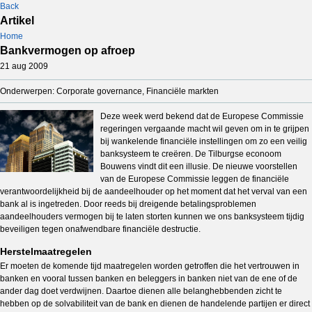
Back
Artikel
Home
Bankvermogen op afroep
21 aug 2009
Onderwerpen: Corporate governance, Financiële markten
Deze week werd bekend dat de Europese Commissie
regeringen vergaande macht wil geven om in te grijpen
bij wankelende financiële instellingen om zo een veilig
banksysteem te creëren. De Tilburgse econoom
Bouwens vindt dit een illusie. De nieuwe voorstellen
van de Europese Commissie leggen de financiële
verantwoordelijkheid bij de aandeelhouder op het moment dat het verval van een
bank al is ingetreden. Door reeds bij dreigende betalingsproblemen
aandeelhouders vermogen bij te laten storten kunnen we ons banksysteem tijdig
beveiligen tegen onafwendbare financiële destructie.
Herstelmaatregelen
Er moeten de komende tijd maatregelen worden getroffen die het vertrouwen in
banken en vooral tussen banken en beleggers in banken niet van de ene of de
ander dag doet verdwijnen. Daartoe dienen alle belanghebbenden zicht te
hebben op de solvabiliteit van de bank en dienen de handelende partijen er direct