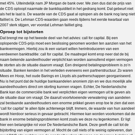
met 45%. Uiteindelijk nam JP Morgan de bank over. We zien dus dat de prijs van
de CDS oploopt naarmate de bankliquiditeit in het gedrang komt. Dat gebeurt niet
als het te laat is. De waarde van de CDS gaat al oplopen als de bank nog lang niet
failliet is. De Lehman CDS-waarden gaan reeds tijdens het eerste kwartaal van
2007 sterk stijgen, ver voordat Lehman failliet ging.
Oproep tot bijstorten
Dat brengt me op het tweede deel van het advies: call for capital. Bij een
oplopende CDS-prijs moet een beslissing genomen worden ten aanzien van het
bankvermogen. Hierbij zou ik een variant willen herintroduceren van een
verdwenen banktraditie: call for capital. De maatregel komt erop neer dat de bij
naam bekende aandeelhouder verplicht kan worden aanvullend eigen vermogen
te storten als de situatie daarom vraagt. Een dreigend betalingsprobleem is zo’n
situatie. Banken kenden in het verleden eveneens een partnerstructuur. Zo waren
Mees en Hoop, het oude Barings en Lloyds als partnerschappen georganiseerd.
Nu is het punt dat de huidige bankaandelen anoniem zijn en we dus moeilijk alle
aandeelhouders direct om storting kunnen vragen. Echter, De Nederlandsche
Bank kan de commerciële bank wel verplichten eigen vermogen uit te geven als
de situatie daar om vraagt. De daaruit voortvloeiende verwatering van aandelen
zal bestaande aandeelhouders een enorme prikkel geven erop toe te zien dat een
‘call for capital’ te allen tijde achterwege blijft. Immers, de waarde van hun aandeel
wordt hierdoor serieus in gevaar gebracht. Hiermee kan worden voorkomen dat de
bank in enorme betalingsproblemen komt zoals we deze nu tegenkomen. Er ligt
hier een belangrijke rol voor De Nederlandsche Bank. Deze geeft de call tot de
bijstorting van eigen vermogen af. Mocht de call niets of te weinig opleveren, dan