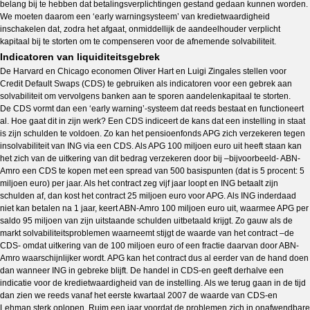
belang bij te hebben dat betalingsverplichtingen gestand gedaan kunnen worden.
We moeten daarom een ‘early warningsysteem’ van kredietwaardigheid
inschakelen dat, zodra het afgaat, onmiddellijk de aandeelhouder verplicht
kapitaal bij te storten om te compenseren voor de afnemende solvabiliteit.
Indicatoren van liquiditeitsgebrek
De Harvard en Chicago economen Oliver Hart en Luigi Zingales stellen voor
Credit Default Swaps (CDS) te gebruiken als indicatoren voor een gebrek aan
solvabiliteit om vervolgens banken aan te sporen aandelenkapitaal te storten.
De CDS vormt dan een ‘early warning’-systeem dat reeds bestaat en functioneert
al. Hoe gaat dit in zijn werk? Een CDS indiceert de kans dat een instelling in staat
is zijn schulden te voldoen. Zo kan het pensioenfonds APG zich verzekeren tegen
insolvabiliteit van ING via een CDS. Als APG 100 miljoen euro uit heeft staan kan
het zich van de uitkering van dit bedrag verzekeren door bij –bijvoorbeeld- ABN-
Amro een CDS te kopen met een spread van 500 basispunten (dat is 5 procent: 5
miljoen euro) per jaar. Als het contract zeg vijf jaar loopt en ING betaalt zijn
schulden af, dan kost het contract 25 miljoen euro voor APG. Als ING inderdaad
niet kan betalen na 1 jaar, keert ABN-Amro 100 miljoen euro uit, waarmee APG per
saldo 95 miljoen van zijn uitstaande schulden uitbetaald krijgt. Zo gauw als de
markt solvabiliteitsproblemen waarneemt stijgt de waarde van het contract –de
CDS- omdat uitkering van de 100 miljoen euro of een fractie daarvan door ABN-
Amro waarschijnlijker wordt. APG kan het contract dus al eerder van de hand doen
dan wanneer ING in gebreke blijft. De handel in CDS-en geeft derhalve een
indicatie voor de kredietwaardigheid van de instelling. Als we terug gaan in de tijd
dan zien we reeds vanaf het eerste kwartaal 2007 de waarde van CDS-en
Lehman sterk oplopen. Ruim een jaar voordat de problemen zich in onafwendbare