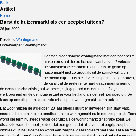
Back
Artikel
Home
Barst de huizenmarkt als een zeepbel uiteen?
26 jan 2009
Dossiers:
Woningmarkt
Onderwerpen: Woningmarkt
Heeft de Nederlandse woningmarkt met een zeepbel te
maken en staat die op het punt van barsten? Volgens
de Maastrichtse econoom Eichholtz is de gekte op
huizenmarkt niet zo groot als uit de paniekverhalen in
de media blijkt. Er is niet teveel of speculatief gebouwd,
de kans dat de reële rente hard gaat stijgen is gering,
de economische crisis gaat waarschijnlijk gepaard met een relatief lage
werkloosheid en de demografie ziet er voor het land als geheel nog goed uit. De
kans op een diepe en structurele crisis op de woningmarkt is dan ook klein.
Dat woonhuizen de afgelopen 20 jaar steeds duurder geworden zijn staat vast,
maar dat betekent niet automatisch dat de woningmarkt nu in een zeepbel zit. Toch
wordt die term nu steeds vaker gebruikt als de woningmarkt ter sprake komt. De
discussie wordt bemoeilijkt doordat een goede definitie van het begrip zeepbel
ontbreekt. In het algemeen wordt een zeepbel geassocieerd met speculatie en ‘the
greater fool theory’ van Keynes: het maakt nu niet uit dat ik teveel betaal voor een