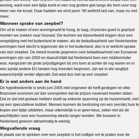
woning, want over een tijdje komt er een nog grotere gek langs die hem voor nog
meer van me koopt. Daar hadden we eind jaren ’90 wellicht last van, maar nu niet
meer.
Wanneer sprake van zeepbel?
Om uit te maken of een woningmarkt te hoog, te laag, of precies goed is geprijsd
moeten we zoeken naar houvast. Die kunnen we bijvoorbeeld krijgen door een
vergelijking met het buitenland te maken: als de betaalbaarheid van Nederlandse
woningen heel slecht is tegenover die in het buitenland, dan is er wellicht sprake
van een zeepbel. De meest recente gegevens over betaalbaarheid van Europese
woningen zijn van 2000 en daaruit blijkt dat Nederland toen een middenmoter
was. Aangezien de grote prijsstijgingen bij ons toen al achter de rug waren en in
een aantal andere EU landen nog moesten beginnen, zijn we in die ranglijst
waarschijnlijk verder afgezakt. Dat wijst dus niet op een zeepbel.
Er is wat anders aan de hand
De hypotheekrente is sinds juni 2005 met ongeveer de helft gestegen en elke
financieel econoom zal dan voorspellen dat de prijzen navenant moeten dalen.
Dat ze dat niet gedaan hebben duidt op extreme spanning op de huizenmarkt, niet
op een speculatieve bubbel. Mensen kunnen de beslissing om een (eerste) huis te
kopen een tijdje uitstellen, maar uiteindelijk is er geen keus, zeker niet als de
wachtlijsten voor een huurwoning steeds langer worden. We bouwen in
Nederland gewoon stelselmatig te weinig.
Wegvallende vraag
In plaats van te spreken over een zeepbel is het nuttiger om te praten over de