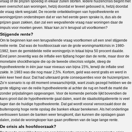
vraag of de prijzen spoedig in elkaar zullen storten. Iedere huizencrisis begint met
een overschot aan woningen, hetzij doordat er teveel gebouwd is, hetzij doordat
de vraag sterk wegzakt. De recente ontwikkelingen van hypotheekrente en
woningprijzen onderstrepen dat er van het eerste geen sprake is, dus als de
prijzen gaan zakken, dan zal een wegvallende vraag naar woningen daar de
impuls voor moeten geven. Waar kan zo’n terugval uit voortkomen?
Stijgende rente?
Om te beginnen kan een terugvallende vraag voortkomen uit een snel stijgende
reële rente. Dat was de hoofdoorzaak van de grote woningmarktcrisis in 1980-
1982, toen de gemiddelde reële woningprijs in totaal bijna 50 procent daalde.
Eind jaren zeventig was de inflatie een tijdlang hoger dan de rente, maar door de
monetaire shocktherapie die op de tweede oliecrisis volgde, steeg de
hypotheekrente in één jaar naar niveaus van bijna 15%, terwijl de inflatie snel
zakte. In 1983 was die nog maar 2,5%. Kortom, geld was eerst gratis en werd in
één keer heel duur. Dat had uiteraard grote consequenties voor de huizenprijzen.
Zo’n scenario is op dit moment onwaarschijnlijk, want zoals gezegd hebben we de
grote stijging van de reële hypotheekrente al achter de rug en heeft de markt die
zonder prijsdalingen opgevangen. Voor de komende periode lijkt bovendien de
kans groot dat de hypotheekrente gaat dalen, want de staatsobligatierente is veel
lager dan de huidige hypotheekrente. Dat gat wordt vooral veroorzaakt door de
buitensporig hoge rente opslag die banken elkaar berekenen. Als het onderlinge
vertrouwen tussen de banken weer terugkomt, dan kunnen die opslagen gaan
dalen, zodat de woningkoper kan gaan profiteren van de lage lange rente.
De crisis als hoofdoorzaak?