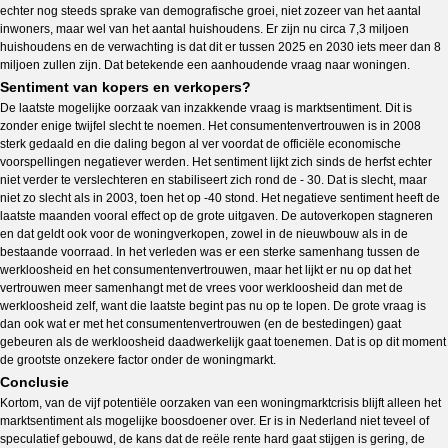
echter nog steeds sprake van demografische groei, niet zozeer van het aantal
inwoners, maar wel van het aantal huishoudens. Er zijn nu circa 7,3 miljoen
huishoudens en de verwachting is dat dit er tussen 2025 en 2030 iets meer dan 8
miljoen zullen zijn. Dat betekende een aanhoudende vraag naar woningen.
Sentiment van kopers en verkopers?
De laatste mogelijke oorzaak van inzakkende vraag is marktsentiment. Dit is
zonder enige twijfel slecht te noemen. Het consumentenvertrouwen is in 2008
sterk gedaald en die daling begon al ver voordat de officiële economische
voorspellingen negatiever werden. Het sentiment lijkt zich sinds de herfst echter
niet verder te verslechteren en stabiliseert zich rond de - 30. Dat is slecht, maar
niet zo slecht als in 2003, toen het op -40 stond. Het negatieve sentiment heeft de
laatste maanden vooral effect op de grote uitgaven. De autoverkopen stagneren
en dat geldt ook voor de woningverkopen, zowel in de nieuwbouw als in de
bestaande voorraad. In het verleden was er een sterke samenhang tussen de
werkloosheid en het consumentenvertrouwen, maar het lijkt er nu op dat het
vertrouwen meer samenhangt met de vrees voor werkloosheid dan met de
werkloosheid zelf, want die laatste begint pas nu op te lopen. De grote vraag is
dan ook wat er met het consumentenvertrouwen (en de bestedingen) gaat
gebeuren als de werkloosheid daadwerkelijk gaat toenemen. Dat is op dit moment
de grootste onzekere factor onder de woningmarkt.
Conclusie
Kortom, van de vijf potentiële oorzaken van een woningmarktcrisis blijft alleen het
marktsentiment als mogelijke boosdoener over. Er is in Nederland niet teveel of
speculatief gebouwd, de kans dat de reële rente hard gaat stijgen is gering, de