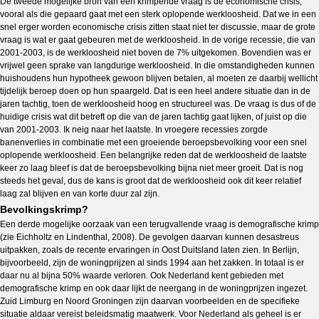
De tweede mogelijke bron van een krimpende vraag is de economische crisis,
vooral als die gepaard gaat met een sterk oplopende werkloosheid. Dat we in een
snel erger worden economische crisis zitten staat niet ter discussie, maar de grote
vraag is wat er gaat gebeuren met de werkloosheid. In de vorige recessie, die van
2001-2003, is de werkloosheid niet boven de 7% uitgekomen. Bovendien was er
vrijwel geen sprake van langdurige werkloosheid. In die omstandigheden kunnen
huishoudens hun hypotheek gewoon blijven betalen, al moeten ze daarbij wellicht
tijdelijk beroep doen op hun spaargeld. Dat is een heel andere situatie dan in de
jaren tachtig, toen de werkloosheid hoog en structureel was. De vraag is dus of de
huidige crisis wat dit betreft op die van de jaren tachtig gaat lijken, of juist op die
van 2001-2003. Ik neig naar het laatste. In vroegere recessies zorgde
banenverlies in combinatie met een groeiende beroepsbevolking voor een snel
oplopende werkloosheid. Een belangrijke reden dat de werkloosheid de laatste
keer zo laag bleef is dat de beroepsbevolking bijna niet meer groeit. Dat is nog
steeds het geval, dus de kans is groot dat de werkloosheid ook dit keer relatief
laag zal blijven en van korte duur zal zijn.
Bevolkingskrimp?
Een derde mogelijke oorzaak van een terugvallende vraag is demografische krimp
(zie Eichholtz en Lindenthal, 2008). De gevolgen daarvan kunnen desastreus
uitpakken, zoals de recente ervaringen in Oost Duitsland laten zien. In Berlijn,
bijvoorbeeld, zijn de woningprijzen al sinds 1994 aan het zakken. In totaal is er
daar nu al bijna 50% waarde verloren. Ook Nederland kent gebieden met
demografische krimp en ook daar lijkt de neergang in de woningprijzen ingezet.
Zuid Limburg en Noord Groningen zijn daarvan voorbeelden en de specifieke
situatie aldaar vereist beleidsmatig maatwerk. Voor Nederland als geheel is er