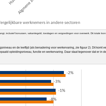
gt, inclusief bonussen, vakantiegeld, toeslagen en vergoedingen voor overwerk. Dit totale loon 
iveau en de leeftijd (als benadering voor werkervaring, zie figuur 2). Dit komt ver
epaald opleidingsniveau, functie en werkervaring. Daar staat tegenover dat er in 