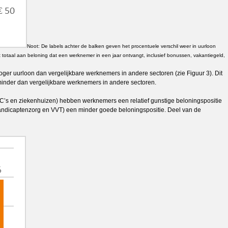
Noot: De labels achter de balken geven het procentuele verschil weer in uurloon
totaal aan beloning dat een werknemer in een jaar ontvangt, inclusief bonussen, vakantiegeld,
ger uurloon dan vergelijkbare werknemers in andere sectoren (zie Figuur 3). Dit
minder dan vergelijkbare werknemers in andere sectoren.
MC’s en ziekenhuizen) hebben werknemers een relatief gunstige beloningspositie
handicaptenzorg en VVT) een minder goede beloningspositie. Deel van de