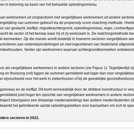
len in beloning op basis van het behaalde opleidingsniveau.
van werknemers uit zorgsectoren met vergelijkbare werknemers uit andere sectoren.
ergelijking van uurlonen gebeurt via de
propensity score matching
-methode. Hierbi
an geslacht, leeftijd, migratieachtergrond, opleidingsniveau, regio, contracttype e
acht de sector of het beroep waar hij of zij werkzaam is. De matchingsmethode 
e kenmerken. Op die manier wordt duidelijk in hoeverre sectoren vergelijkbare we
scholieren aan onderwijsinstellingen en niet-ingezetenen van Nederland uitgeslote
andeelhouders. Verder zijn werknemers waarvan achtergrondkenmerken onbekend zi
ls vergelijkbare werknemers in andere sectoren (zie Figuur 1). Tegelijkertijd zi
ng en thuiszorg (vvt) liggen de uurlonen gemiddeld wat lager dan voor vergelijkba
 dan bijvoorbeeld voor het werk in ziekenhuizen of bij de geestelijke gezondheid
iveau en de leeftijd. Dit komt vermoedelijk door de striktere loonstructuur in ver
gemiddeld juist hoger ten opzichte van vergelijkbare werknemers in andere sector
ngstraject (doorgaans een driejarige masteropleiding) dan andere masterstudenten
beperkt het gelimiteerde aantal opleidingsplekken voor basisartsen om zich te spe
ndere sectoren in 2022.