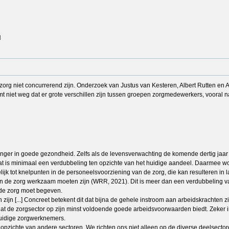
u
zorg niet concurrerend zijn. Onderzoek van Justus van Kesteren, Albert Rutten en
emt niet weg dat er grote verschillen zijn tussen groepen zorgmedewerkers, vooral
anger in goede gezondheid. Zelfs als de levensverwachting de komende dertig jaar ma
at is minimaal een verdubbeling ten opzichte van het huidige aandeel. Daarmee wo
elijk tot knelpunten in de personeelsvoorziening van de zorg, die kan resulteren in
en in de zorg werkzaam moeten zijn (WRR, 2021). Dit is meer dan een verdubbeling 
 de zorg moet begeven.
zijn [...] Concreet betekent dit dat bijna de gehele instroom aan arbeidskrachten 
at de zorgsector op zijn minst voldoende goede arbeidsvoorwaarden biedt. Zeker in
 huidige zorgwerknemers.
n opzichte van andere sectoren. We richten ons niet alleen op de diverse deelsect