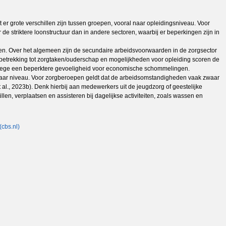
r grote verschillen zijn tussen groepen, vooral naar opleidingsniveau. Voor
de striktere loonstructuur dan in andere sectoren, waarbij er beperkingen zijn in
en. Over het algemeen zijn de secundaire arbeidsvoorwaarden in de zorgsector
 betrekking tot zorgtaken/ouderschap en mogelijkheden voor opleiding scoren de
anwege een beperktere gevoeligheid voor economische schommelingen.
delbaar niveau. Voor zorgberoepen geldt dat de arbeidsomstandigheden vaak zwaar
al., 2023b). Denk hierbij aan medewerkers uit de jeugdzorg of geestelijke
en, verplaatsen en assisteren bij dagelijkse activiteiten, zoals wassen en
(cbs.nl)