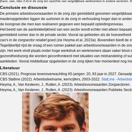
(havo, vwo, mbo 2-4) in de zorg ten opzichte van vergelijkbare werknemers in andere sectoren. 
Conclusie en discussie
De primaire arbeidsvoorwaarden in de zorg zijn gemiddeld genomen vergelijkbaar m
masteropgeleiden liggen de uurlonen in de zorg in verhouding hoger dan in andere s
de loongroei die men kan realiseren gegeven een bepaald opleidingsniveau.
Het beeld van de aantrekkelijkheid van een sector wordt echter niet alleen bepa
gemiddeld ruimer dan in de private sector. Vooral op gebieden als de hoeveelheid
cao's in de zorgsector relatief goed (zie Heyma et al, 2023a). Bovendien biedt
Tegelijkertijd rijst de vraag of een ruimer pakket aan arbeidsvoorwaarden in de 
zijn. Het werk vindt plaats onder hoge werkdruk en werknemers staan vaker bloot 
gezondheidszorg die worden geconfronteerd met situaties van mishandeling of suïci
aankleden. Vooral middelbaar opgeleiden in de zorg lijken hier momenteel nog 
Literatuur
CBS (2021). Prognose levensverwachting 65-jarigen: 20, 93 jaar in 2027. Geraa
CBS Statline (2022). Arbeidsdeelname, kerncijfers, 2003-2022.
StatLine - Arbeidsd
Heyma, A., Van Kesteren, J., Rutten, A. (2023). Arbeidsvoorwaarden Zorgsector
Heyma, A., Van Kesteren, J., Rutten, A. (2023). Arbeidsvoorwaarden Publieke S