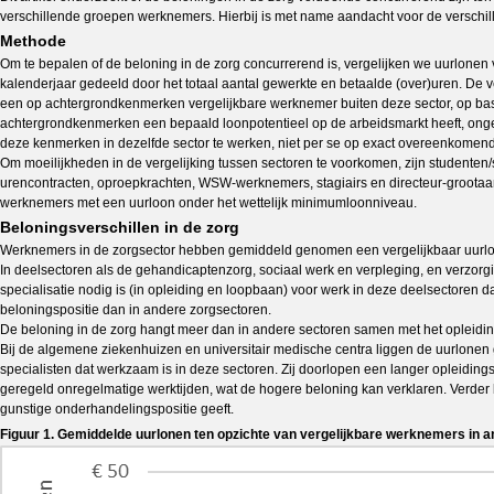
verschillende groepen werknemers. Hierbij is met name aandacht voor de verschil
Methode
Om te bepalen of de beloning in de zorg concurrerend is, vergelijken we uurlonen 
kalenderjaar gedeeld door het totaal aantal gewerkte en betaalde (over)uren. De v
een op achtergrondkenmerken vergelijkbare werknemer buiten deze sector, op basis v
achtergrondkenmerken een bepaald loonpotentieel op de arbeidsmarkt heeft, onge
deze kenmerken in dezelfde sector te werken, niet per se op exact overeenkomend
Om moeilijkheden in de vergelijking tussen sectoren te voorkomen, zijn studenten/
urencontracten, oproepkrachten, WSW-werknemers, stagiairs en directeur-groota
werknemers met een uurloon onder het wettelijk minimumloonniveau.
Beloningsverschillen in de zorg
Werknemers in de zorgsector hebben gemiddeld genomen een vergelijkbaar uurloon a
In deelsectoren als de gehandicaptenzorg, sociaal werk en verpleging, en verzorgi
specialisatie nodig is (in opleiding en loopbaan) voor werk in deze deelsectoren
beloningspositie dan in andere zorgsectoren.
De beloning in de zorg hangt meer dan in andere sectoren samen met het opleidingsn
Bij de algemene ziekenhuizen en universitair medische centra liggen de uurlonen 
specialisten dat werkzaam is in deze sectoren. Zij doorlopen een langer opleidi
geregeld onregelmatige werktijden, wat de hogere beloning kan verklaren. Verder 
gunstige onderhandelingspositie geeft.
Figuur 1. Gemiddelde uurlonen ten opzichte van vergelijkbare werknemers in a