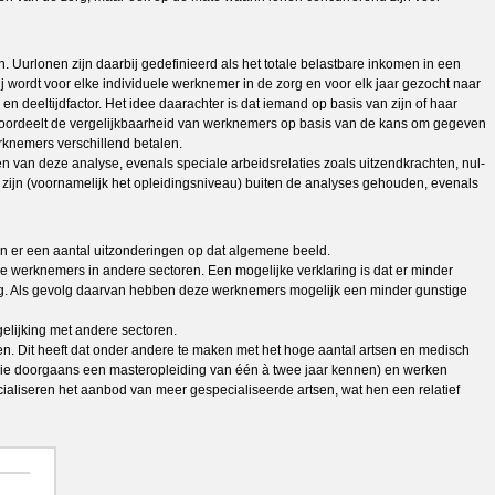
 Uurlonen zijn daarbij gedefinieerd als het totale belastbare inkomen in een
j wordt voor elke individuele werknemer in de zorg en voor elk jaar gezocht naar
n deeltijdfactor. Het idee daarachter is dat iemand op basis van zijn of haar
beoordeelt de vergelijkbaarheid van werknemers op basis van de kans om gegeven
rknemers verschillend betalen.
n van deze analyse, evenals speciale arbeidsrelaties zoals uitzendkrachten, nul-
jn (voornamelijk het opleidingsniveau) buiten de analyses gehouden, evenals
jn er een aantal uitzonderingen op dat algemene beeld.
re werknemers in andere sectoren. Een mogelijke verklaring is dat er minder
szorg. Als gevolg daarvan hebben deze werknemers mogelijk een minder gunstige
gelijking met andere sectoren.
en. Dit heeft dat onder andere te maken met het hoge aantal artsen en medisch
 (die doorgaans een masteropleiding van één à twee jaar kennen) en werken
cialiseren het aanbod van meer gespecialiseerde artsen, wat hen een relatief