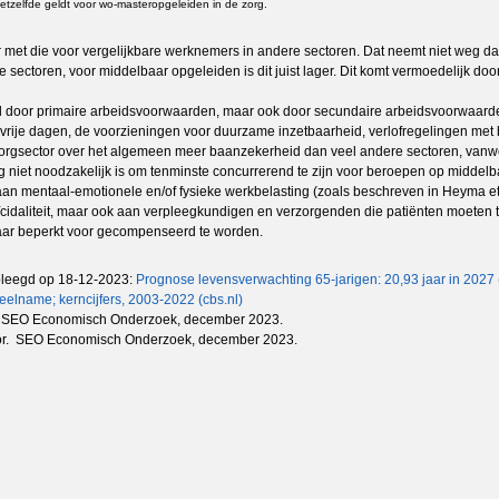
Hetzelfde geldt voor wo-masteropgeleiden in de zorg.
et die voor vergelijkbare werknemers in andere sectoren. Dat neemt niet weg dat e
ectoren, voor middelbaar opgeleiden is dit juist lager. Dit komt vermoedelijk door 
ald door primaire arbeidsvoorwaarden, maar ook door secundaire arbeidsvoorwaard
 vrije dagen, de voorzieningen voor duurzame inzetbaarheid, verlofregelingen met
 de zorgsector over het algemeen meer baanzekerheid dan veel andere sectoren, v
zorg niet noodzakelijk is om tenminste concurrerend te zijn voor beroepen op mid
aan mentaal-emotionele en/of fysieke werkbelasting (zoals beschreven in Heyma et 
daliteit, maar ook aan verpleegkundigen en verzorgenden die patiënten moeten till
maar beperkt voor gecompenseerd te worden.
dpleegd op 18-12-2023:
Prognose levensverwachting 65-jarigen: 20,93 jaar in 2027 
eelname; kerncijfers, 2003-2022 (cbs.nl)
en. SEO Economisch Onderzoek, december 2023.
ector. SEO Economisch Onderzoek, december 2023.