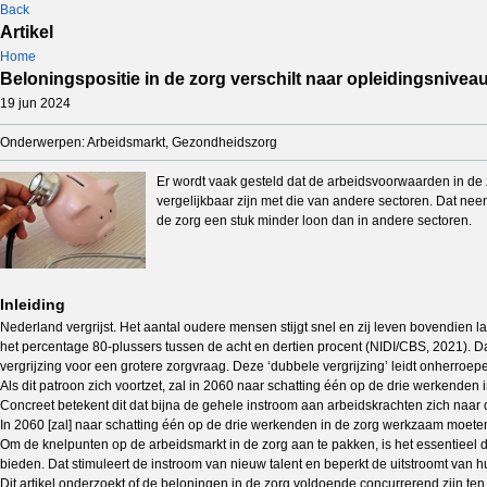
Back
Artikel
Home
Beloningspositie in de zorg verschilt naar opleidingsnivea
19 jun 2024
Onderwerpen: Arbeidsmarkt, Gezondheidszorg
Er wordt vaak gesteld dat de arbeidsvoorwaarden in de 
vergelijkbaar zijn met die van andere sectoren. Dat ne
de zorg een stuk minder loon dan in andere sectoren.
Inleiding
Nederland vergrijst. Het aantal oudere mensen stijgt snel en zij leven bovendien l
het percentage 80-plussers tussen de acht en dertien procent (NIDI/CBS, 2021). D
vergrijzing voor een grotere zorgvraag. Deze ‘dubbele vergrijzing’ leidt onherroep
Als dit patroon zich voortzet, zal in 2060 naar schatting één op de drie werkend
Concreet betekent dit dat bijna de gehele instroom aan arbeidskrachten zich naar
In 2060 [zal] naar schatting één op de drie werkenden in de zorg werkzaam moeten 
Om de knelpunten op de arbeidsmarkt in de zorg aan te pakken, is het essentieel d
bieden. Dat stimuleert de instroom van nieuw talent en beperkt de uitstroomt van
Dit artikel onderzoekt of de beloningen in de zorg voldoende concurrerend zijn te