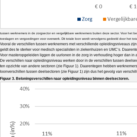
tussen werknemers in de zorgsector en vergelijkbare werknemers buiten deze sector. Voor het b
toeslagen en vergoedingen voor overwerk. Dit totale loon wordt vervolgens gedeeld door het totaa
Vooral de verschillen tussen werknemers met verschillende opleidingsniveaus zijn
geldt des te sterker voor medisch specialisten in ziekenhuizen en UMC’s. Daaren
Voor masteropgeleiden liggen de uurlonen in de zorg in verhouding hoger dan in an
De verschillen naar opleidingsniveau werken door in de verschillen tussen deelse
ten opzichte van andere sectoren (zie Figuur 1). Daarentegen hebben werknemers
loonverschillen tussen deelsectoren (zie Figuur 1) zijn dus het gevolg van verschil
Figuur 3. Beloningsverschillen naar opleidingsniveau binnen deelsectoren.