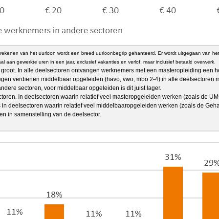
erekenen van het uurloon wordt een breed uurloonbegrip gehanteerd. Er wordt uitgegaan van het 
l aan gewerkte uren in een jaar, exclusief vakanties en verlof, maar inclusief betaald overwerk.
 groot. In alle deelsectoren ontvangen werknemers met een masteropleiding een ho
tegen verdienen middelbaar opgeleiden (havo, vwo, mbo 2-4) in alle deelsectoren 
dere sectoren, voor middelbaar opgeleiden is dit juist lager.
ctoren. In deelsectoren waarin relatief veel masteropgeleiden werken (zoals de U
 in deelsectoren waarin relatief veel middelbaaropgeleiden werken (zoals de Ge
len in samenstelling van de deelsector.