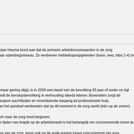
 Arjan Heyma toont aan dat de primaire arbeidsvoorwaarden in de zorg
 naar opleidingsniveau. Zo verdienen middelbaaropgeleiden (havo, vwo, mbo 2-4) in
ar gering stijgt, is in 2050 een kwart van de bevolking 65 jaar of ouder en ligt
rdt de beroepsbevolking in verhouding steeds kleiner. Bovendien zorgt de
 langere wachtlijsten en onvoldoende toegang tot professionele hulp.
van het aandeel werkenden dat op dit moment in de zorg werkt (één op de zeven).
zich naar de zorg moet begeven.
 tijden van krapte op de arbeidsmarkt is het belangrijk om concurrerende lonen te
oren van de zorg, maar ook op de mate waarin lonen concurrerend zijn voor