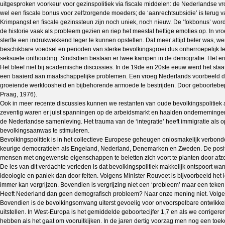
uitgesproken voorkeur voor gezinspolitiek via fiscale middelen: de Nederlandse v
wel een fiscale bonus voor zelfzorgende moeders; de ‘aanrechtsubsidie’ is terug
Krimpangst en fiscale gezinssteun zijn noch uniek, noch nieuw. De ‘fokbonus’ word
de historie vaak als probleem gezien en riep het meestal heftige emoties op. In 
sterfte een indrukwekkend leger te kunnen opstellen. Dat meer altijd beter was, w
beschikbare voedsel en perioden van sterke bevolkingsgroei dus onherroepelijk leide
seksuele onthouding. Sindsdien bestaan er twee kampen in de demografie. Het ene
Het bleef niet bij academische discussies. In de 19de en 20ste eeuw werd het sta
een baaierd aan maatschappelijke problemen. Een vroeg Nederlands voorbeeld date
groeiende werkloosheid en bijbehorende armoede te bestrijden. Door geboortebepe
Praag, 1976).
Ook in meer recente discussies kunnen we restanten van oude bevolkingspolitiek aa
zeventig waren er juist spanningen op de arbeidsmarkt en haalden ondernemingen
de Nederlandse samenleving. Het trauma van de ‘integratie’ heeft immigratie als
bevolkingsaanwas te stimuleren.
Bevolkingspolitiek is in het collectieve Europese geheugen onlosmakelijk verbon
keurige democratieën als Engeland, Nederland, Denemarken en Zweden. De positie
mensen met ongewenste eigenschappen te beletten zich voort te planten door afzond
De les van dit verdachte verleden is dat bevolkingspolitiek makkelijk ontspoort
ideologie en paniek dan door feiten. Volgens Minister Rouvoet is bijvoorbeeld het 
immer kan vergrijzen. Bovendien is vergrijzing niet een ‘probleem’ maar een teke
Heeft Nederland dan geen demografisch probleem? Naar onze mening niet. Volgens
Bovendien is de bevolkingsomvang uiterst gevoelig voor onvoorspelbare ontwikkeling
uitstellen. In West-Europa is het gemiddelde geboortecijfer 1,7 en als we corrigeren
hebben als het gaat om vooruitkijken. In de jaren dertig voorzag men nog een toek