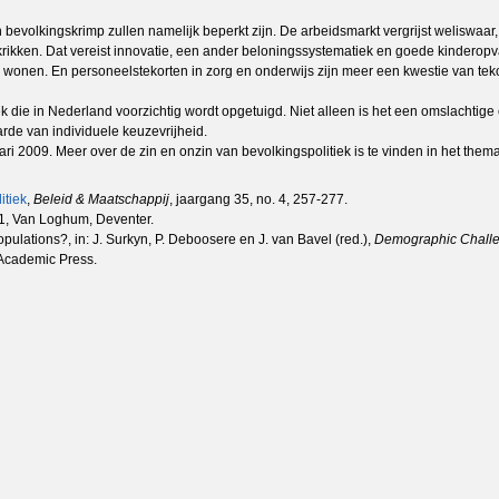
volkingskrimp zullen namelijk beperkt zijn. De arbeidsmarkt vergrijst weliswaar, m
rikken. Dat vereist innovatie, een ander beloningssystematiek en goede kinderopv
en. En personeelstekorten in zorg en onderwijs zijn meer een kwestie van tekorts
k die in Nederland voorzichtig wordt opgetuigd. Niet alleen is het een omslachtige 
rde van individuele keuzevrijheid.
ari 2009. Meer over de zin en onzin van bevolkingspolitiek is te vinden in het t
itiek
,
Beleid & Maatschappij
, jaargang 35, no. 4, 257-277.
. 1, Van Loghum, Deventer.
pulations?, in: J. Surkyn, P. Deboosere en J. van Bavel (red.),
Demographic Challen
 Academic Press.