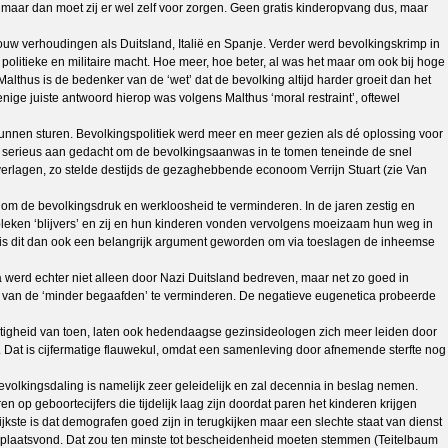
maar dan moet zij er wel zelf voor zorgen. Geen gratis kinderopvang dus, maar
rouw verhoudingen als Duitsland, Italië en Spanje. Verder werd bevolkingskrimp in
olitieke en militaire macht. Hoe meer, hoe beter, al was het maar om ook bij hoge
lthus is de bedenker van de ‘wet’ dat de bevolking altijd harder groeit dan het
enige juiste antwoord hierop was volgens Malthus ‘moral restraint’, oftewel
kunnen sturen. Bevolkingspolitiek werd meer en meer gezien als dé oplossing voor
r serieus aan gedacht om de bevolkingsaanwas in te tomen teneinde de snel
erlagen, zo stelde destijds de gezaghebbende econoom Verrijn Stuart (zie Van
n om de bevolkingsdruk en werkloosheid te verminderen. In de jaren zestig en
leken ‘blijvers’ en zij en hun kinderen vonden vervolgens moeizaam hun weg in
k is dit dan ook een belangrijk argument geworden om via toeslagen de inheemse
 werd echter niet alleen door Nazi Duitsland bedreven, maar net zo goed in
 van de ‘minder begaafden’ te verminderen. De negatieve eugenetica probeerde
htigheid van toen, laten ook hedendaagse gezinsideologen zich meer leiden door
w. Dat is cijfermatige flauwekul, omdat een samenleving door afnemende sterfte nog
lkingsdaling is namelijk zeer geleidelijk en zal decennia in beslag nemen.
op geboortecijfers die tijdelijk laag zijn doordat paren het kinderen krijgen
rijkste is dat demografen goed zijn in terugkijken maar een slechte staat van dienst
ooit plaatsvond. Dat zou ten minste tot bescheidenheid moeten stemmen (Teitelbaum