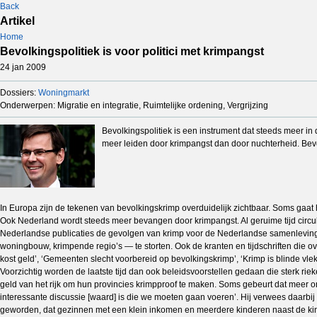
Back
Artikel
Home
Bevolkingspolitiek is voor politici met krimpangst
24 jan 2009
Dossiers:
Woningmarkt
Onderwerpen: Migratie en integratie, Ruimtelijke ordening, Vergrijzing
Bevolkingspolitiek is een instrument dat steeds meer in
meer leiden door krimpangst dan door nuchterheid. Bevo
In Europa zijn de tekenen van bevolkingskrimp overduidelijk zichtbaar. Soms gaat h
Ook Nederland wordt steeds meer bevangen door krimpangst. Al geruime tijd circulee
Nederlandse publicaties de gevolgen van krimp voor de Nederlandse samenleving i
woningbouw, krimpende regio’s — te storten. Ook de kranten en tijdschriften die ov
kost geld’, ‘Gemeenten slecht voorbereid op bevolkingskrimp’, ‘Krimp is blinde vl
Voorzichtig worden de laatste tijd dan ook beleidsvoorstellen gedaan die sterk rie
geld van het rijk om hun provincies krimpproof te maken. Soms gebeurt dat meer om
interessante discussie [waard] is die we moeten gaan voeren’. Hij verwees daarbij 
geworden, dat gezinnen met een klein inkomen en meerdere kinderen naast de kinde