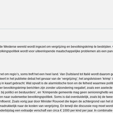
 de Westerse wereld wordt ingezet om vergrijzing en bevolkingskrimp te bestrijden.
lkingspolitiek wordt voor uiteenlopende maatschappelijke problemen als een panace
et om regio’s, soms treft het een heel land. Van Duitsland tot Italië wordt daarom
rt in het publieke debat het gevaar van de ‘vergrijzing’; het angstvisioen ‘krimp’ 
n kaart gebracht. Wat opvalt is de alarmistische toon en de felheid waarmee poli
er bevolkingskrimp berichten zijn zonder uitzondering negatief, zoals een aselecte
ek bij politici en bestuurders’, en ‘Krimpende gemeente mag geen seniorenghetto wo
ken naar ouderwetse bevolkingspolitiek. Soms is dat overduidelijk, zoals bij de twe
floerst. Zoals vorig jaar door Minister Rouvoet die tegen de achtergrond van het 
nadrukkelijk naar de kosten van vergrijzing. En terwijl die discussie nog moet wor
rbijslag een extraatje verschaft van circa € 1000 per kind per jaar. In combinati