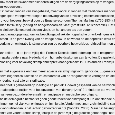
rouw moet weliswaar meer kinderen krijgen om de vergrijzingskosten op te vangen, 
 van weggeweest.
t in tal van landen van stal gehaald, maar vooral in landen met traditionele man-v
vroeger tijden vertegenwoordigde de omvang van de bevolking immers economische, p
erd voor het eerst betwist door de Engelse econoom Thomas Malthus (1766-1834). Ma
n tot ‘misery’ (oorlog en hongersnood) en ‘vice’ (prostitutie, anticonceptie). Het 
 ziet bevolkingsgroei als een vloek, en het andere als een zegen.
atsapparaat opgetuigd om via bevolkingspolitiek demografische ontwikkelingen te 
ert uit de jaren twintig van de vorige eeuw. In antwoord op de depressie werd e
rking en emigratie te stimuleren zou de overheid het werkloosheidspeil kunnen v
ntreffen. . In de jaren vijftig riep Premier Drees Nederlanders op om te emigrere
 gastarbeiders naar Nederland om hun arbeidstekorten aan te vullen. De gasten b
 oplossing voor bevolkingskrimp onbespreekbaar gemaakt. In Duitsland en Frankrij
den met eugenetica en haar meest abjecte verschijningsvorm: genocide. Eugenetica
ve eugenetica trachtte de vruchtbaarheid van de ‘begaafden’ te verhogen en die
ering, castratie en sterilisatie.
 wanneer het is gebaseerd op ideologie en paniek. Hoewel gespeend van de hardvoc
ideale geboortecijfer ‘voor het opvangen van de vergrijzing’ 2,1 kinderen per vrou
n van een gezondere levensstijl, emancipatie en medische vooruitgang.
 de demografie bestaat er geen goede reden voor krimpangst. De aanstaande bevo
en op het vlak van emigratie en immigratie. Verder moet men zich niet blind staren 
 voor uitstel dan is het ‘echte’ geboortecijfer 1,9 (Sobotka, 2008). Maar het belang
omst van voortdurende krimp, terwijl in de jaren vijftig de grootste geboortegolf 