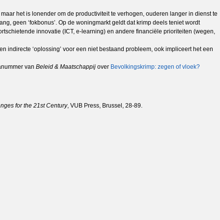
aar het is lonender om de productiviteit te verhogen, ouderen langer in dienst te
ang, geen ‘fokbonus’. Op de woningmarkt geldt dat krimp deels teniet wordt
chietende innovatie (ICT, e-learning) en andere financiële prioriteiten (wegen,
en indirecte ‘oplossing’ voor een niet bestaand probleem, ook impliceert het een
hemanummer van
Beleid & Maatschappij
over
Bevolkingskrimp: zegen of vloek?
ges for the 21st Century
, VUB Press, Brussel, 28-89.