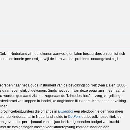
 Ook in Nederland zijn de tekenen aanwezig en laten bestuurders en politici zich
e ten tonele gevoerd, terwijl de kern van het probleem onaangetast blijft.
 gegrepen naar het aloude instrument van de bevolkingspolitiek (Van Dalen, 2008).
is daar recentelijk bijgekomen. Sinds het begin van deze eeuw zijn in een aantal
tici worden gemaand zich op zogenaamde ‘krimpdossiers’ — zorg, vergrijzing,
 steekproef van koppen in landelijke dagbladen illustreert: ‘Krimpende bevolking
rden’.
e provinciebestuurders die onlangs in
Buitenhof
een pleidooi hielden voor meer
dalende kinderaantal in Nederland stelde in
De Pers
dat bevolkingspolitiek ‘een
den gevoerd is per 1 januari van dit jaar het kindgebonden budget van kracht
e met de fors gestegen kosten voor kinderopvang komt dat neer op een