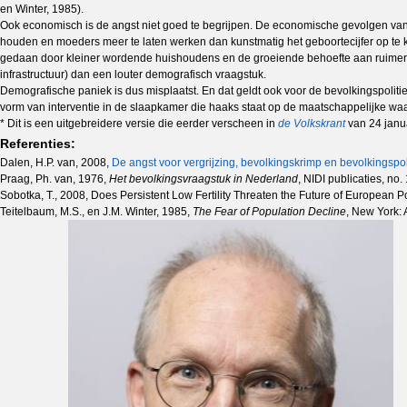
en Winter, 1985).
Ook economisch is de angst niet goed te begrijpen. De economische gevolgen van be
houden en moeders meer te laten werken dan kunstmatig het geboortecijfer op te k
gedaan door kleiner wordende huishoudens en de groeiende behoefte aan ruimer won
infrastructuur) dan een louter demografisch vraagstuk.
Demografische paniek is dus misplaatst. En dat geldt ook voor de bevolkingspolitie
vorm van interventie in de slaapkamer die haaks staat op de maatschappelijke waa
* Dit is een uitgebreidere versie die eerder verscheen in
de Volkskrant
van 24 janu
Referenties:
Dalen, H.P. van, 2008,
De angst voor vergrijzing, bevolkingskrimp en bevolkingspol
Praag, Ph. van, 1976,
Het bevolkingsvraagstuk in Nederland
, NIDI publicaties, no
Sobotka, T., 2008, Does Persistent Low Fertility Threaten the Future of European Po
Teitelbaum, M.S., en J.M. Winter, 1985,
The Fear of Population Decline
, New York: