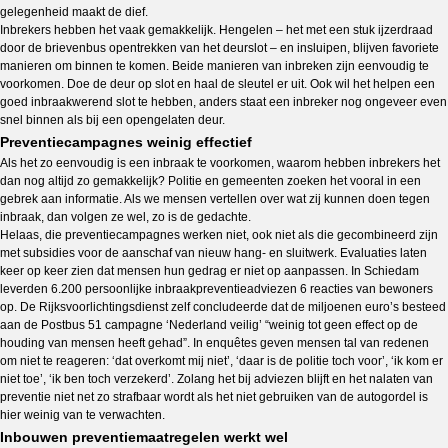
gelegenheid maakt de dief.
Inbrekers hebben het vaak gemakkelijk. Hengelen – het met een stuk ijzerdraad
door de brievenbus opentrekken van het deurslot – en insluipen, blijven favoriete
manieren om binnen te komen. Beide manieren van inbreken zijn eenvoudig te
voorkomen. Doe de deur op slot en haal de sleutel er uit. Ook wil het helpen een
goed inbraakwerend slot te hebben, anders staat een inbreker nog ongeveer even
snel binnen als bij een opengelaten deur.
Preventiecampagnes weinig effectief
Als het zo eenvoudig is een inbraak te voorkomen, waarom hebben inbrekers het
dan nog altijd zo gemakkelijk? Politie en gemeenten zoeken het vooral in een
gebrek aan informatie. Als we mensen vertellen over wat zij kunnen doen tegen
inbraak, dan volgen ze wel, zo is de gedachte.
Helaas, die preventiecampagnes werken niet, ook niet als die gecombineerd zijn
met subsidies voor de aanschaf van nieuw hang- en sluitwerk. Evaluaties laten
keer op keer zien dat mensen hun gedrag er niet op aanpassen. In Schiedam
leverden 6.200 persoonlijke inbraakpreventieadviezen 6 reacties van bewoners
op. De Rijksvoorlichtingsdienst zelf concludeerde dat de miljoenen euro’s besteed
aan de Postbus 51 campagne ‘Nederland veilig’ “weinig tot geen effect op de
houding van mensen heeft gehad”. In enquêtes geven mensen tal van redenen
om niet te reageren: ‘dat overkomt mij niet’, ‘daar is de politie toch voor’, ‘ik kom er
niet toe’, ‘ik ben toch verzekerd’. Zolang het bij adviezen blijft en het nalaten van
preventie niet net zo strafbaar wordt als het niet gebruiken van de autogordel is
hier weinig van te verwachten.
Inbouwen preventiemaatregelen werkt wel