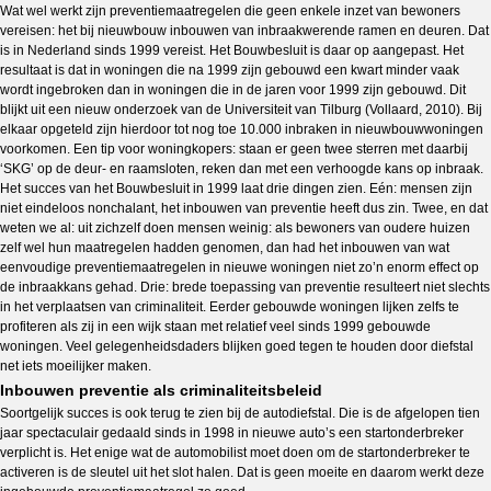
Wat wel werkt zijn preventiemaatregelen die geen enkele inzet van bewoners
vereisen: het bij nieuwbouw inbouwen van inbraakwerende ramen en deuren. Dat
is in Nederland sinds 1999 vereist. Het Bouwbesluit is daar op aangepast. Het
resultaat is dat in woningen die na 1999 zijn gebouwd een kwart minder vaak
wordt ingebroken dan in woningen die in de jaren voor 1999 zijn gebouwd. Dit
blijkt uit een nieuw onderzoek van de Universiteit van Tilburg (Vollaard, 2010). Bij
elkaar opgeteld zijn hierdoor tot nog toe 10.000 inbraken in nieuwbouwwoningen
voorkomen. Een tip voor woningkopers: staan er geen twee sterren met daarbij
‘SKG’ op de deur- en raamsloten, reken dan met een verhoogde kans op inbraak.
Het succes van het Bouwbesluit in 1999 laat drie dingen zien. Eén: mensen zijn
niet eindeloos nonchalant, het inbouwen van preventie heeft dus zin. Twee, en dat
weten we al: uit zichzelf doen mensen weinig: als bewoners van oudere huizen
zelf wel hun maatregelen hadden genomen, dan had het inbouwen van wat
eenvoudige preventiemaatregelen in nieuwe woningen niet zo’n enorm effect op
de inbraakkans gehad. Drie: brede toepassing van preventie resulteert niet slechts
in het verplaatsen van criminaliteit. Eerder gebouwde woningen lijken zelfs te
profiteren als zij in een wijk staan met relatief veel sinds 1999 gebouwde
woningen. Veel gelegenheidsdaders blijken goed tegen te houden door diefstal
net iets moeilijker maken.
Inbouwen preventie als criminaliteitsbeleid
Soortgelijk succes is ook terug te zien bij de autodiefstal. Die is de afgelopen tien
jaar spectaculair gedaald sinds in 1998 in nieuwe auto’s een startonderbreker
verplicht is. Het enige wat de automobilist moet doen om de startonderbreker te
activeren is de sleutel uit het slot halen. Dat is geen moeite en daarom werkt deze