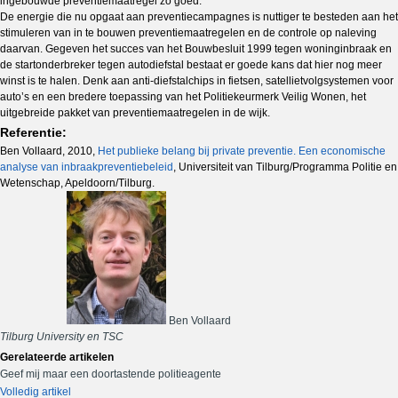
ingebouwde preventiemaatregel zo goed.
De energie die nu opgaat aan preventiecampagnes is nuttiger te besteden aan het
stimuleren van in te bouwen preventiemaatregelen en de controle op naleving
daarvan. Gegeven het succes van het Bouwbesluit 1999 tegen woninginbraak en
de startonderbreker tegen autodiefstal bestaat er goede kans dat hier nog meer
winst is te halen. Denk aan anti-diefstalchips in fietsen, satellietvolgsystemen voor
auto’s en een bredere toepassing van het Politiekeurmerk Veilig Wonen, het
uitgebreide pakket van preventiemaatregelen in de wijk.
Referentie:
Ben Vollaard, 2010,
Het publieke belang bij private preventie. Een economische
analyse van inbraakpreventiebeleid
, Universiteit van Tilburg/Programma Politie en
Wetenschap, Apeldoorn/Tilburg.
Ben Vollaard
Tilburg University en TSC
Gerelateerde artikelen
Geef mij maar een doortastende politieagente
Volledig artikel