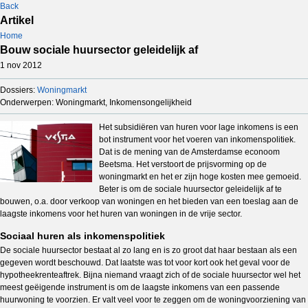
Back
Artikel
Home
Bouw sociale huursector geleidelijk af
1 nov 2012
Dossiers:
Woningmarkt
Onderwerpen: Woningmarkt, Inkomensongelijkheid
Het subsidiëren van huren voor lage inkomens is een
bot instrument voor het voeren van inkomenspolitiek.
Dat is de mening van de Amsterdamse econoom
Beetsma. Het verstoort de prijsvorming op de
woningmarkt en het er zijn hoge kosten mee gemoeid.
Beter is om de sociale huursector geleidelijk af te
bouwen, o.a. door verkoop van woningen en het bieden van een toeslag aan de
laagste inkomens voor het huren van woningen in de vrije sector.
Sociaal huren als inkomenspolitiek
De sociale huursector bestaat al zo lang en is zo groot dat haar bestaan als een
gegeven wordt beschouwd. Dat laatste was tot voor kort ook het geval voor de
hypotheekrenteaftrek. Bijna niemand vraagt zich of de sociale huursector wel het
meest geëigende instrument is om de laagste inkomens van een passende
huurwoning te voorzien. Er valt veel voor te zeggen om de woningvoorziening van