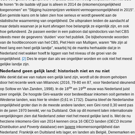
te horen “In de laatste vijf jaar is alleen in 2014 de (inkomens)ongelijkheid
toegenomen” en “Stijging huizenprijzen verkleint vermogens­ongelijkheid in 2015”.
Een gemiste kans om te laten zien hoe serieus er wordt gewerkt aan de
statistische waarneming van ongelijkheid. De uitspraken leiden de aandacht af
naar details waarvan je je kunt afvragen hoe belangrijk ze eigenlijk zijn, en ook
hoe gefundeerd. Ze passen eerder in een patroon dat spindoctors van het CBS
steeds meer de gegevens ‘duiden’ voor het publiek. De bijbehorende woorden
van de hoofdeconoom van het CBS, Piet Hein van Mulligen, waren “We zijn al
heel lang een heel gelijk landje”, waarbij hij de mantra herhaalde dat je in
Nederland niet wakker hoeft te liggen van het niveau of de groei van de
ongelijkheid.
[2]
Des te erger dan als we ongelijker worden en ook niet het meest
gelijke landje zijn.
Nederland geen gelijk land: historisch niet en nu niet
Wie denkt dat we van nature een gelijk land zijn, wordt uit de droom geholpen
door het recente werk van Milanovic (2016, 79-80 en 87, voor Nederland steunend
de
de
op Soltow en Van Zanden, 1998). In de 18
en 19
eeuw was Nederland juist
zeer ongelijk. De hoogste Gini-waarde voor besteedbaar inkomen ooit gemeten in
Westerse landen, was hier te vinden (0,61 in 1732). Daarna bleef de Nederlandse
ongelijkheid groter dan in de meeste andere landen; een Gini rond 0,30 werd pas
in de jaren 1970 bereikt, ver na Duitsland. Ook op dit moment laten internationale
vergelijkingen zien dat Nederland zeker niet het meest gelijke land is. Met de nu
herziene inkomens-Gini van 2014 kennen circa 16 OECD landen (
OECD Income
Distribution and Poverty database
) een
lagere
inkomensongelijkheid dan
Nederland: Frankrijk en Duitsland iets lager, en landen als België, Denemarken en