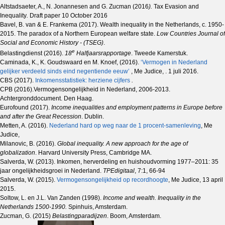
Altstadsaeter, A., N. Jonannesen and G. Zucman (2016
).
Tax Evasion and
Inequality
.
Draft paper 10 October 2016
Bavel, B. van & E. Frankema (2017). Wealth inequality in the Netherlands, c. 1950-
2015. The paradox of a Northern European welfare state.
Low Countries Journal of
Social and Economic History - (TSEG)
.
e
Belastingdienst (2016).
18
Halfjaarsrapportage
. Tweede Kamerstuk.
Caminada, K., K. Goudswaard en M. Knoef, (2016).
‘Vermogen in Nederland
gelijker verdeeld sinds eind negentiende eeuw’
, Me Judice, . 1 juli 2016.
CBS (2017).
Inkomensstatistiek: herziene cijfers
.
CPB (2016).Vermogensongelijkheid in Nederland, 2006-2013.
Achtergronddocument. Den Haag.
Eurofound (2017).
Income inequalities and employment patterns in Europe before
and after the Great Recession
. Dublin.
Metten, A. (2016).
Nederland hard op weg naar de 1 procent-samenleving
, Me
Judice,
Milanovic, B. (2016).
Global inequality. A new approach for the age of
globalization
. Harvard University Press, Cambridge MA.
Salverda, W. (2013). Inkomen, herverdeling en huishoudvorming 1977–2011: 35
jaar ongelijkheidsgroei in Nederland.
TPEdigitaal
, 7:1, 66-94
Salverda, W. (2015).
Vermogensongelijkheid op recordhoogte
, Me Judice, 13 april
2015.
Soltow, L. en J.L. Van Zanden (1998).
Income and wealth. Inequality in the
Netherlands 1500-1990.
Spinhuis, Amsterdam.
Zucman, G. (2015)
Belastingparadijzen
. Boom, Amsterdam.