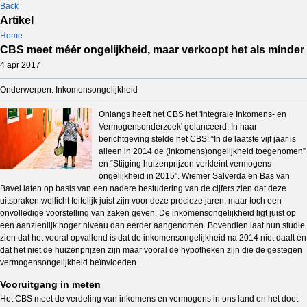
Back
Artikel
Home
CBS meet méér ongelijkheid, maar verkoopt het als mínder
4 apr 2017
Onderwerpen: Inkomensongelijkheid
Onlangs heeft het CBS het 'Integrale Inkomens- en
Vermogensonderzoek' gelanceerd. In haar
berichtgeving stelde het CBS: “In de laatste vijf jaar is
alleen in 2014 de (inkomens)ongelijkheid toegenomen”
en “Stijging huizenprijzen verkleint vermogens­
ongelijkheid in 2015”. Wiemer Salverda en Bas van
Bavel laten op basis van een nadere bestudering van de cijfers zien dat deze
uitspraken wellicht feitelijk juist zijn voor deze precieze jaren, maar toch een
onvolledige voorstelling van zaken geven. De inkomensongelijkheid ligt juist op
een aanzienlijk hoger niveau dan eerder aangenomen. Bovendien laat hun studie
zien dat het vooral opvallend is dat de inkomensongelijkheid na 2014 níet daalt én
dat het niet de huizenprijzen zijn maar vooral de hypotheken zijn die de gestegen
vermogensongelijkheid beïnvloeden.
Vooruitgang in meten
Het CBS meet de verdeling van inkomens en vermogens in ons land en het doet