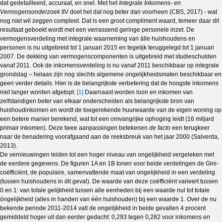
dat gedetailleerd, accuraat, en snel. Met het
Integrale Inkomens- en
Vermogensonderzoek
IIV doet het dat nog beter dan voorheen (CBS, 2017) - wat
nog niet wil zeggen compleet. Dat is een groot compliment waard, temeer daar dit
resultaat geboekt wordt met een verrassend geringe personele inzet. De
vermogensverdeling met integrale waarneming van álle huishoudens en
personen is nu uitgebreid tot 1 januari 2015 en tegelijk teruggelegd tot 1 januari
2007. De dekking van vermogenscomponenten is uitgebreid met studieschulden
vanaf 2011. Ook de inkomensverdeling is nu vanaf 2011 beschikbaar op integrale
grondslag – helaas zijn nog slechts algemene ongelijkheidsmaten beschikbaar en
geen verder details. Hier is de belangrijkste verbetering dat de hoogste inkomens
niet langer worden afgetopt.
[1]
Daarnaast worden loon en inkomen van
zelfstandigen beter van elkaar onderscheiden als belangrijkste bron van
huishoudinkomen en wordt de toegerekende huurwaarde van de eigen woning op
een betere manier berekend, wat tot een omvangrijke ophoging leidt (16 miljard
primair inkomen). Deze twee aanpassingen betekenen
de facto
een terugkeer
naar de benadering voorafgaand aan de reeksbreuk van het jaar 2000 (Salverda,
2013).
De vernieuwingen leiden tot een hoger niveau van ongelijkheid vergeleken met
de eerdere gegevens. De figuren 1A en 1B tonen voor beide verdelingen de Gini-
coëfficiënt, de populaire, samenvattende maat van ongelijkheid in een verdeling
(tussen huishoudens in dit geval). De waarde van deze coëfficiënt varieert tussen
0 en 1: van totale gelijkheid tussen alle eenheden bij een waarde nul tot totale
óngelijkheid (alles in handen van één huishouden) bij een waarde 1. Over de nu
bekende periode 2011-2014 valt de ongelijkheid in beide gevallen 4 procent
gemiddeld hoger uit dan eerder gedacht: 0,293 tegen 0,282 voor inkomens en