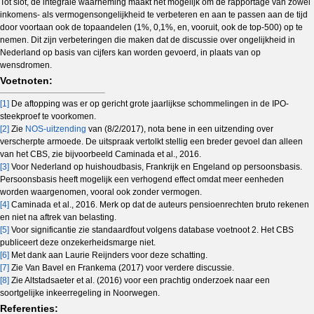
Tot slot, de integrale waarneming maakt het mogelijk om de rapportage van zowel
inkomens- als vermogensongelijkheid te verbeteren en aan te passen aan de tijd
door voortaan ook de topaandelen (1%, 0,1%, en, vooruit, ook de top-500) op te
nemen. Dit zijn verbeteringen die maken dat de discussie over ongelijkheid in
Nederland op basis van cijfers kan worden gevoerd, in plaats van op
wensdromen.
Voetnoten:
[1]
De aftopping was er op gericht grote jaarlijkse schommelingen in de IPO-
steekproef te voorkomen.
[2]
Zie
NOS-uitzending
van (8/2/2017), nota bene in een uitzending over
verscherpte armoede. De uitspraak vertolkt stellig een breder gevoel dan alleen
van het CBS, zie bijvoorbeeld Caminada et al., 2016.
[3]
Voor Nederland op huishoudbasis, Frankrijk en Engeland op persoonsbasis.
Persoonsbasis heeft mogelijk een verhogend effect omdat meer eenheden
worden waargenomen, vooral ook zonder vermogen.
[4]
Caminada et al., 2016. Merk op dat de auteurs pensioenrechten bruto rekenen
en niet na aftrek van belasting.
[5]
Voor significantie zie standaardfout volgens database voetnoot 2. Het CBS
publiceert deze onzekerheidsmarge niet.
[6]
Met dank aan Laurie Reijnders voor deze schatting.
[7]
Zie Van Bavel en Frankema (2017) voor verdere discussie.
[8]
Zie Altstadsaeter et al. (2016) voor een prachtig onderzoek naar een
soortgelijke inkeerregeling in Noorwegen.
Referenties: