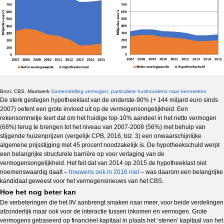
Bron: CBS, Maatwerk
Samenstelling vermogen; particuliere huishoudens naar kenmerken
De sterk gestegen hypotheeklast van de onderste-90% (+ 144 miljard euro sinds
2007) oefent een grote invloed uit op de vermogensongelijkheid. Een
rekensommetje leert dat om het huidige top-10% aandeel in het netto vermogen
(68%) terug te brengen tot het niveau van 2007-2008 (56%) met behulp van
stijgende huizenprijzen (vergelijk CPB, 2016, blz. 3) een onwaarschijnlijke
algemene prijsstijging met 45 procent noodzakelijk is. De hypotheekschuld werpt
een belangrijke structurele barrière op voor verlaging van de
vermogensongelijkheid. Het feit dat van 2014 op 2015 de hypotheeklast niet
noemenswaardig daalt –
trouwens ook in 2016 niet
– was daarom een belangrijke
kandidaat geweest voor het vermogensnieuws van het CBS.
Hoe het nog beter kan
De verbeteringen die het IIV aanbrengt smaken naar meer, voor beide verdelingen
afzonderlijk maar ook voor de interactie tussen inkomen en vermogen. Grote
vermogens gebaseerd op financieel kapitaal in plaats het ‘stenen’ kapitaal van het