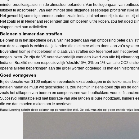
minder broeikasgassen in de atmosfeer belanden. Van het tegengaan van ontbossin
uitstoot te absorberen. Van een minder snel stijgende zeespiegel profiteren rijke 
Het gevoel bij sommige armere landen, zoals India, dat het oneerlijk is dat, nu zij 
Net zoals er in Nederland regelingen zijn om boeren uit te kopen, zou het goed z
stoppen met hun activiteiten.
Belonen slimmer dan straffen
Belonen is in het specifieke geval van het tegengaan van ontbossing beter dan ‘str
van deze aanpak is echter dat je landen die niet mee willen doen aan zo’n systee
Bovendien kom je met belonen in plaats van straffen ook tegemoet aan het gevoel v
mogen lozen. Zo zijn de VS verantwoordelijk voor een kwart van alle bij elkaar opge
India en Brazilië nemen respectievelijk ‘slechts’ 6%, 3% en 1% van alle CO2 uitstoot
opeens allerlei beperkingen aan die groei worden opgelegd, is met een historische b
Goed vormgeven
Bij de donatie van $100 miljard en eventuele extra bedragen in de toekomst is het
betalen nadat de muur wit geschilderd is, zou het mijn inziens goed zijn als d
zoals het uitkopen van boeren en compenseren van houthakkers voor te financiere
Succesvol klimaatbeleid met bijdrage van alle landen is pure noodzaak. Immers een
die we dan moeten maken om te overleven.
Raoul Leering schrijft deze column op persoonlijke titel. De columns zijn op geen enkele wijze 