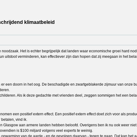
chrijdend klimaatbeleid
 noodzaak. Het is echter begrijpelijk dat landen waar economische groei hard nodig
 uitstoot verminderen, kan effectiever zijn dan hopen dat zij meegaan in het bela
 is er een doorn in het oog. De beschadigde en zwartgeblakerde zijmuur van onze buu
deren.
hilderen. Als ik deze gedachte met vrienden deel, zeggen sommigen het een belache
en een positief extern effect. Een positief extern effect doet zich voor als product
 betalen, vind ik.
op in Glasgow aan armere landen hebben beloofd. Overigens ben ik nu ook weer niet
vendien is $100 miljard volgens veel experts te weinig.
m opwarming van de aarde - en de gevolgen daarvan - tegen te gaan. Dat kan het a