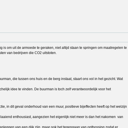
 is om uit de armoede te geraken, niet altijd staan te springen om maatregelen te
sten van bedrijven die CO2 uitstoten.
rman, die tussen ons huis en de berg instaat, staart ons vol in het gezicht. Wat
lijk idee te vinden. De buurman is toch zelf verantwoordelijk voor het
ie, in dit geval onderhoud van een muur, positieve bijeffecten heeft op het welzijn
 laaiend enthousiast, aangezien het eigenlijk niet meer is dan het nakomen van
anleggen van een dijk zijn, maar ook het tegengaan van ontbossing zodat er