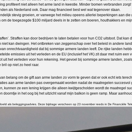
g profiteert niet alleen het arme land in kwestie. Minder bomen verbranden zorg
landen als Nederland ook. Daar mag financieel best wel wat tegenover staan.
eindelijk stevig groeien, er vanwege het milieu opeens allerlei beperkingen aan die 
ijn om de toegezegde $100 miljard deels in te zetten om boeren, houthakkers en m
affen’. Straffen kan door bedrijven te laten betalen voor hun CO2 uitstoot. Dat kan
m niet kan dwingen. Het ontbreken van zeggenschap over het beleid in andere lande
an onrechtvaardigheid dat bij sommige armere landen leeft. De rijke landen hebben 
telde emissies uit het verleden en de EU (inclusief het VK) zit daar met ruim een v
 uit het verleden voor hun rekening. Het gevoel bij sommige armere landen, zoals Ind
ril op niet zo heel raar.
 van belang om de gift aan arme landen zo vorm te geven dat er ook echt iets terec
e donaties aan arme landen pas overgemaakt worden nadat de maatregelen succesvo
n, kunnen ze een lening krijgen die alleen kwijtgescholden wordt de maatregel s
 doorntje in het oog bij het uitzicht vanaf mijn balkon is geen ramp. Maar aanhou
bedoeld als beleggingsadvies. Deze bijdrage verscheen op 23 november reeds in De Financiële Tel