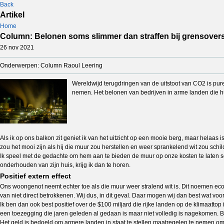
Back
Artikel
Home
Column: Belonen soms slimmer dan straffen bij grensovers
26 nov 2021
Onderwerpen: Column Raoul Leering
Wereldwijd terugdringen van de uitstoot van CO2 is pure
nemen. Het belonen van bedrijven in arme landen die hun
Als ik op ons balkon zit geniet ik van het uitzicht op een mooie berg, maar helaas
zou het mooi zijn als hij die muur zou herstellen en weer sprankelend wit zou schil
Ik speel met de gedachte om hem aan te bieden de muur op onze kosten te laten sc
onderhouden van zijn huis, krijg ik dan te horen.
Positief extern effect
Ons woongenot neemt echter toe als die muur weer stralend wit is. Dit noemen econom
van niet direct betrokkenen. Wij dus, in dit geval. Daar mogen wij dan best wat voor
Ik ben dan ook best positief over de $100 miljard die rijke landen op de klimaatt
een toezegging die jaren geleden al gedaan is maar niet volledig is nagekomen. Bo
Het geld is bedoeld om armere landen in staat te stellen maatregelen te nemen o