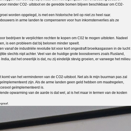
t voor minder CO2- uitstoot en de geredde bomen blijven beschikbaar om CO2-
groei worden opgelegd, is met een historische bril op niet zo heel raar.
ijnbouwers in arme landen te compenseren voor hun inkomstenverlies als ze
 door bedrijven te verplichten rechten te kopen om C02 te mogen uitstoten. Nadeel
n, is een probleem dat bij belonen minder speelt.
vanaf de industriële revolutie tot voor kort ongestraft broeikasgassen in de lucht
ijfde slechts nipt achter. Veel van de huidige grote boosdoeners zoals Rusland,
ia, dat het oneerlijk is dat, nu zij eindelijk stevig groeien, er vanwege het milieu
ht komt van het verminderen van de CO2-uitstoot. Net als ik mijn buurman pas zal
l geïmplementeerd zijn. Als de arme landen geen geld hebben om maatregelen,
uccesvol geïmplementeerd is.
dende opwarming van de aarde is dat wel, al is het maar in termen van de kosten
egraaf.