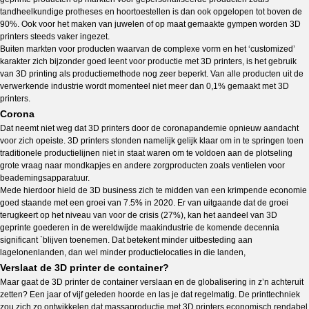
tandheelkundige protheses en hoortoestellen is dan ook opgelopen tot boven de
90%. Ook voor het maken van juwelen of op maat gemaakte gympen worden 3D
printers steeds vaker ingezet.
Buiten markten voor producten waarvan de complexe vorm en het ‘customized’
karakter zich bijzonder goed leent voor productie met 3D printers, is het gebruik
van 3D printing als productiemethode nog zeer beperkt. Van alle producten uit de
verwerkende industrie wordt momenteel niet meer dan 0,1% gemaakt met 3D
printers.
Corona
Dat neemt niet weg dat 3D printers door de coronapandemie opnieuw aandacht
voor zich opeiste. 3D printers stonden namelijk gelijk klaar om in te springen toen
traditionele productielijnen niet in staat waren om te voldoen aan de plotseling
grote vraag naar mondkapjes en andere zorgproducten zoals ventielen voor
beademingsapparatuur.
Mede hierdoor hield de 3D business zich te midden van een krimpende economie
goed staande met een groei van 7.5% in 2020. Er van uitgaande dat de groei
terugkeert op het niveau van voor de crisis (27%), kan het aandeel van 3D
geprinte goederen in de wereldwijde maakindustrie de komende decennia
significant `blijven toenemen. Dat betekent minder uitbesteding aan
lagelonenlanden, dan wel minder productielocaties in die landen,
Verslaat de 3D printer de container?
Maar gaat de 3D printer de container verslaan en de globalisering in z’n achteruit
zetten? Een jaar of vijf geleden hoorde en las je dat regelmatig. De printtechniek
zou zich zo ontwikkelen dat massaproductie met 3D printers economisch rendabel