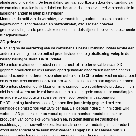
afgeleverd bij de klant. De forse daling van transportkosten door de uitvinding van
de container, maakte het rendabel om het arbeidsintensieve deel van productie in
lagelonenlanden te laten plaatsvinden.
Meer dan de helft van de wereldwijd verhandelde goederen bestaat daardoor
tegenwoordig uit onderdelen en halffabrikaten, wat laat zien hoeveel
grensoverschrijdende productieketens er inmiddels zijn en hoe sterk de economie
is geglobaliseerd.
3D printer
Niet lang na de verkiezing van de container als beste uitvinding, kwam echter een
andere uitvinding, met potentieel grote invloed op de globalisering, volop in de
belangstelling te staan. De 3D printer.
3D printers maken een product in zijn geheel, of in ieder geval bestaan 3D
geprinte producten uit veel minder apart gemaakte onderdelen dan traditioneel
geproduceerde goederen. Bovendien gebruiken de 3D printers veel minder arbeid
en is er dus veel minder noodzaak om werk uit te besteden aan lagelonenlanden.
3D printers stonden gelijk klaar om in te springen toen traditionele productielijnen
niet in staat waren om te voldoen aan de plotseling grote vraag naar mondkapjes
en andere zorgproducten zoals ventielen voor beademingsapparatuur.
De 3D printing business is de afgelopen tien jaar stevig gegroeid met een
gemiddelde omzetgroei van 26% per jaar. De toepassingen zijn inmiddels wijd
verbreid. 3D printers kunnen vooral op een economisch rendabele manier
producten van complexe vorm maken en, in tegenstelling tot traditionele
machines, zijn er nauwelijks extra kosten als er een verandering in het product
wordt aangebracht of de maat moet worden aangepast. Het aandeel van 3D
geprinte producten op markten voor gepersonaliseerde producten zoals