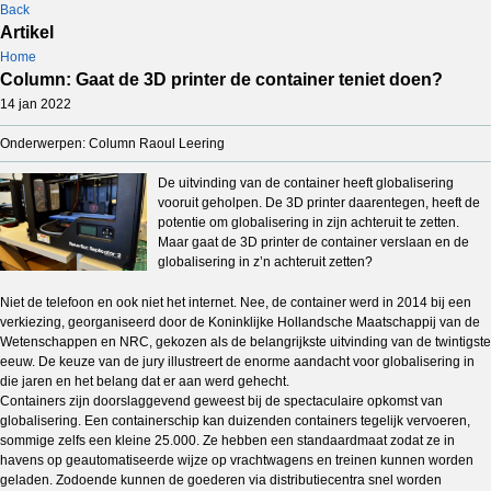
Back
Artikel
Home
Column: Gaat de 3D printer de container teniet doen?
14 jan 2022
Onderwerpen: Column Raoul Leering
De uitvinding van de container heeft globalisering
vooruit geholpen. De 3D printer daarentegen, heeft de
potentie om globalisering in zijn achteruit te zetten.
Maar gaat de 3D printer de container verslaan en de
globalisering in z’n achteruit zetten?
Niet de telefoon en ook niet het internet. Nee, de container werd in 2014 bij een
verkiezing, georganiseerd door de Koninklijke Hollandsche Maatschappij van de
Wetenschappen en NRC, gekozen als de belangrijkste uitvinding van de twintigste
eeuw. De keuze van de jury illustreert de enorme aandacht voor globalisering in
die jaren en het belang dat er aan werd gehecht.
Containers zijn doorslaggevend geweest bij de spectaculaire opkomst van
globalisering. Een containerschip kan duizenden containers tegelijk vervoeren,
sommige zelfs een kleine 25.000. Ze hebben een standaardmaat zodat ze in
havens op geautomatiseerde wijze op vrachtwagens en treinen kunnen worden
geladen. Zodoende kunnen de goederen via distributiecentra snel worden