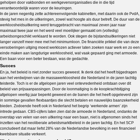
geholpen door vakbonden en werkgeversorganisaties die in die tijd
verantwoordelijk waren voor de keuringen.
In de jaren negentig zette achtereenvolgende kabinetten, met daarin ook de PvdA,
stevig het mes in de uitkeringen, zowel wat hoogte als duur betreft. De duur van de
werkloosheidsuitkering werd teruggebracht van maximaal zeven jaar naar
maximaal twee jaar en het werd veel moeilijker gemaakt om (volledig)
arbeidsongeschikt verklaard te worden. Ook stegen de bijstandsuitkeringen niet
langer vanzelf meer mee met het minimumloon. De financiële prikkel die van deze
versoberingen uitging moest werklozen actiever laten zoeken naar werk en zo een
einde maken aan langdurige werkloosheid, wat vaak gepaard ging met armoede.
Een baan voor een beter bestaan, was de gedachte.
Succes
En ja, het beleid is niet zonder succes geweest. Ik denk dat het heeft bijgedragen
aan het verdwijnen van de massawerkloosheid die Nederland in de jaren tachtig
teisterde. Toch is er de afgelopen jaren veel ontevredenheid ontstaan over dit
beleid van prijsaanpassingen. Door de loonmatiging is de koopkrachtstijging
afgelopen veertig jaar beperkt geweest en de banen die het heeft opgeleverd zijn
in sommige gevallen flexbaantjes die slecht betalen en nauwelijks baanzekerheid
bieden. Zodoende heeft ook in Nederland het begrip ‘werkende armen’ zijn
intrede gedaan. CBS-cijfers laten zien dat de armoede in Nederland, ondanks de
overstap van velen van een uitkering naar een baan, niet is afgenomen sinds het
inzetten van het neoliberale arbeidsmarktbeleid in de jaren tachtig. En het SCP
concludeert dat maar liefst 28% van de Nederlandse bevolking in een financieel
kwetsbare situatie verkeert.