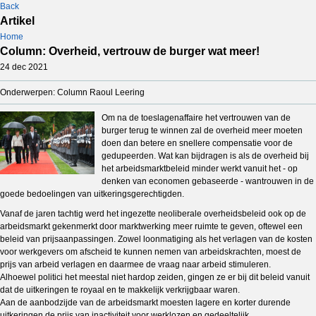
Back
Artikel
Home
Column: Overheid, vertrouw de burger wat meer!
24 dec 2021
Onderwerpen: Column Raoul Leering
Om na de toeslagenaffaire het vertrouwen van de
burger terug te winnen zal de overheid meer moeten
doen dan betere en snellere compensatie voor de
gedupeerden. Wat kan bijdragen is als de overheid bij
het arbeidsmarktbeleid minder werkt vanuit het - op
denken van economen gebaseerde - wantrouwen in de
goede bedoelingen van uitkeringsgerechtigden.
Vanaf de jaren tachtig werd het ingezette neoliberale overheidsbeleid ook op de
arbeidsmarkt gekenmerkt door marktwerking meer ruimte te geven, oftewel een
beleid van prijsaanpassingen. Zowel loonmatiging als het verlagen van de kosten
voor werkgevers om afscheid te kunnen nemen van arbeidskrachten, moest de
prijs van arbeid verlagen en daarmee de vraag naar arbeid stimuleren.
Alhoewel politici het meestal niet hardop zeiden, gingen ze er bij dit beleid vanuit
dat de uitkeringen te royaal en te makkelijk verkrijgbaar waren.
Aan de aanbodzijde van de arbeidsmarkt moesten lagere en korter durende
uitkeringen de prijs van inactiviteit voor werklozen en gedeeltelijk