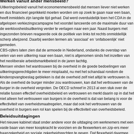
Werken vanuit ander mensbeeld?
Uitkeringsbeleid vanuit het economenmensbeeld dat mensen liever niet werken
en dus financieel geprikkeld moeten worden om op zoek te gaan naar een baan,
heeft inmiddels zijn langste tijd gehad. Dat werd overduidelijk toen het CDA in de
afgelopen verkiezingscampagne het voorstel lanceerde om de maximale duur van
de werkloosheidsuitkering verder te verlagen naar een jaar. Naast burgers met
ingezonden brieven reageerde ook de politiek van links tot rechts onmiddellijk
scherp afwijzend. Daarbij werden termen als ‘asociaal’ en ‘onfatsoenlijk’ niet
gemeden.
CBS-cijfers laten zien dat de armoede in Nederland, ondanks de overstap van
velen van een uitkering naar een baan, niet is afgenomen sinds het inzetten van
het neoliberale arbeidsmarktbeleid in de jaren tachtig.
Mensen vinden het wantrouwen bij de overheid in de goede bedoelingen van
uitkeringsgerechtigden te meer misplaatst, nu met het schandaal rondom de
kinderopvangtoeslag gebleken is dat de overheid zelf niet altijd te vertrouwen is.
Als de overheid de burger minder zou wantrouwen, kan dat het vertrouwen van de
burger in de overheid vergroten. De OECD schreef in 2013 al een stuk over de
relatie tussen effectief overheidsbeleid en vertrouwen en merkt daarin op in dat het
niet alleen het vertrouwen van burgers in de overheid is dat van belang is voor de
effectiviteit van overheidsmaatregelen, maar dat ook het vertrouwen van de
overheid in burgers een rol kan spelen bij de effectiviteit van overheidsbeleid.
Beleidsuitdagingen
Het nieuwe kabinet staat onder andere voor de uitdaging om werknemers met een
vaste baan van meer koopkracht te voorzien en de flexwerkers en zzp-ers meer
baanzekerheid en sociale zekerheidsrechten te geven. Dat flexarbeid daarmee