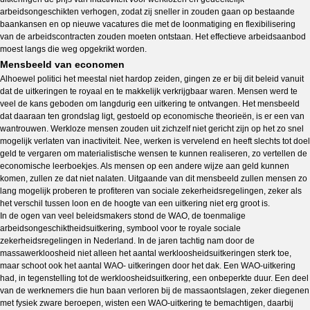
arbeidsongeschikten verhogen, zodat zij sneller in zouden gaan op bestaande
baankansen en op nieuwe vacatures die met de loonmatiging en flexibilisering
van de arbeidscontracten zouden moeten ontstaan. Het effectieve arbeidsaanbod
moest langs die weg opgekrikt worden.
Mensbeeld van economen
Alhoewel politici het meestal niet hardop zeiden, gingen ze er bij dit beleid vanuit
dat de uitkeringen te royaal en te makkelijk verkrijgbaar waren. Mensen werd te
veel de kans geboden om langdurig een uitkering te ontvangen. Het mensbeeld
dat daaraan ten grondslag ligt, gestoeld op economische theorieën, is er een van
wantrouwen. Werkloze mensen zouden uit zichzelf niet gericht zijn op het zo snel
mogelijk verlaten van inactiviteit. Nee, werken is vervelend en heeft slechts tot doel
geld te vergaren om materialistische wensen te kunnen realiseren, zo vertellen de
economische leerboekjes. Als mensen op een andere wijze aan geld kunnen
komen, zullen ze dat niet nalaten. Uitgaande van dit mensbeeld zullen mensen zo
lang mogelijk proberen te profiteren van sociale zekerheidsregelingen, zeker als
het verschil tussen loon en de hoogte van een uitkering niet erg groot is.
In de ogen van veel beleidsmakers stond de WAO, de toenmalige
arbeidsongeschiktheidsuitkering, symbool voor te royale sociale
zekerheidsregelingen in Nederland. In de jaren tachtig nam door de
massawerkloosheid niet alleen het aantal werkloosheidsuitkeringen sterk toe,
maar schoot ook het aantal WAO- uitkeringen door het dak. Een WAO-uitkering
had, in tegenstelling tot de werkloosheidsuitkering, een onbeperkte duur. Een deel
van de werknemers die hun baan verloren bij de massaontslagen, zeker diegenen
met fysiek zware beroepen, wisten een WAO-uitkering te bemachtigen, daarbij