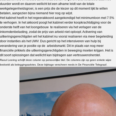
duurder wordt en daarom wellicht tot een afname leidt van de totale
werkgelegenheidsgroei, is een prijs die de kiezer op dit moment lijkt te willen
betalen, aangezien bijna niemand hier nog op wijst.
Het kabinet heeft in het regeerakkoord aangekondigd het minimumloon met 7.5%
te verhogen. In het akkoord poogt het kabinet verder koopkrachtstijging voor de
onderste helft van het loongebouw te realiseren via het verlagen van de
inkomstenbelasting, zodat de prijs van arbeid niet oploopt. Activering van
uitkeringsgerechtigden wil het kabinet nu vooral realiseren via meer begeleiding
door instanties als het UWV. Dus gericht op het intensiveren van hulp bij
verandering van je positie op de arbeidsmarkt. Dit in plaats van nog meer
financiële prikkels die uitkeringsgerechtigden in beweging moeten krijgen. Het is
dit soort oplossingen dat wellicht kan bijdragen aan vertrouwensherstel.
Raoul Leering schrijft deze column op persoonlijke titel. De columns zijn op geen enkele wijze
bedoeld als beleggingsadvies. Deze bijdrage verscheen reeds in De Financiële Telegraaf.