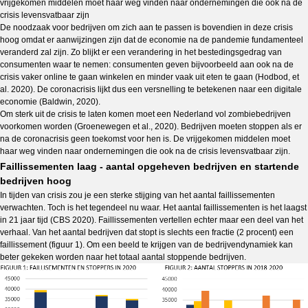
vrijgekomen middelen moet haar weg vinden naar ondernemingen die ook na de
crisis levensvatbaar zijn
De noodzaak voor bedrijven om zich aan te passen is bovendien in deze crisis
hoog omdat er aanwijzingen zijn dat de economie na de pandemie fundamenteel
veranderd
zal zijn. Zo blijkt er een verandering in het bestedingsgedrag van
consumenten waar te nemen: consumenten geven bijvoorbeeld aan ook na de
crisis vaker online te gaan winkelen en minder vaak uit eten te gaan (Hodbod, et
al. 2020). De coronacrisis lijkt dus een versnelling te betekenen naar een digitale
economie (Baldwin, 2020).
Om sterk uit de crisis te laten komen moet een Nederland vol zombiebedrijven
voorkomen worden (Groenewegen et al., 2020). Bedrijven moeten stoppen als er
na de coronacrisis geen toekomst voor hen is. De vrijgekomen middelen moet
haar weg vinden naar ondernemingen die ook na de crisis levensvatbaar zijn.
Faillissementen laag - aantal opgeheven bedrijven en startende
bedrijven hoog
In tijden van crisis zou je een sterke stijging van het aantal faillissementen
verwachten. Toch is het tegendeel nu waar. Het aantal faillissementen is het laagst
in 21 jaar tijd (CBS 2020). Faillissementen vertellen echter maar een deel van het
verhaal.
Van het aantal bedrijven dat stopt is slechts een fractie (2 procent) een
faillissement (figuur 1). Om een beeld te krijgen van de bedrijvendynamiek kan
beter gekeken worden naar het totaal aantal stoppende bedrijven.