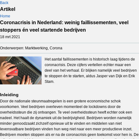
Back
Artikel
Home
Coronacrisis in Nederland: weinig faillissementen, veel
stoppers én veel startende bedrijven
18 mrt 2021
Onderwerpen: Marktwerking, Corona
Het aantal faillissementen is historisch laag tijdens de
coronacrisis. Deze cijfers vertellen echter maar een
deel van het verhaal. Er blijken namelijk veel bedrijven
te stoppen én te starten, aldus Jasper van Dijk en Erik
Stam.
Inleiding
Door de nationale steunmaatregelen
is een grotere economische schok
voorkomen. Veel bedrijven overleven momenteel de lockdowns door de
overheidssteun die zij ontvangen. Te veel overheidssteun heeft echter ook een
nadeel. Het haalt de dynamiek uit de bedrijvigheid. Bedrijven worden namelijk
minder genoodzaakt zichzelf opnieuw uit te vinden en middelen van niet
levensvatbare bedrijven vinden hun weg niet naar een meer productieve inzet.
Bedrijven moeten stoppen als er na de coronacrisis geen toekomst voor hen is. De