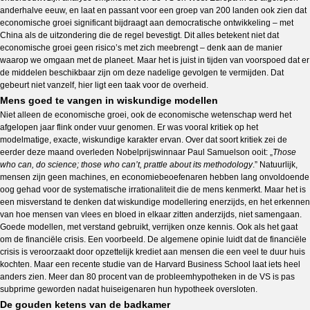
anderhalve eeuw, en laat en passant voor een groep van 200 landen ook zien dat
economische groei significant bijdraagt aan democratische ontwikkeling – met
China als de uitzondering die de regel bevestigt. Dit alles betekent niet dat
economische groei geen risico’s met zich meebrengt – denk aan de manier
waarop we omgaan met de planeet. Maar het is juist in tijden van voorspoed dat er
de middelen beschikbaar zijn om deze nadelige gevolgen te vermijden. Dat
gebeurt niet vanzelf, hier ligt een taak voor de overheid.
Mens goed te vangen in wiskundige modellen
Niet alleen de economische groei, ook de economische wetenschap werd het
afgelopen jaar flink onder vuur genomen. Er was vooral kritiek op het
modelmatige, exacte, wiskundige karakter ervan. Over dat soort kritiek zei de
eerder deze maand overleden Nobelprijswinnaar Paul Samuelson ooit: „
Those
who can, do science; those who can’t, prattle about its methodology
.” Natuurlijk,
mensen zijn geen machines, en economiebeoefenaren hebben lang onvoldoende
oog gehad voor de systematische irrationaliteit die de mens kenmerkt. Maar het is
een misverstand te denken dat wiskundige modellering enerzijds, en het erkennen
van hoe mensen van vlees en bloed in elkaar zitten anderzijds, niet samengaan.
Goede modellen, met verstand gebruikt, verrijken onze kennis. Ook als het gaat
om de financiële crisis. Een voorbeeld. De algemene opinie luidt dat de financiële
crisis is veroorzaakt door opzettelijk krediet aan mensen die een veel te duur huis
kochten. Maar een recente studie van de Harvard Business School laat iets heel
anders zien. Meer dan 80 procent van de probleemhypotheken in de VS is pas
subprime geworden nadat huiseigenaren hun hypotheek oversloten.
De gouden ketens van de badkamer