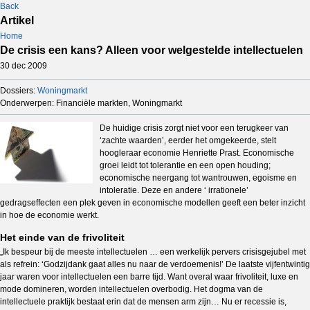
Back
Artikel
Home
De crisis een kans? Alleen voor welgestelde intellectuelen
30 dec 2009
Dossiers:
Woningmarkt
Onderwerpen: Financiële markten, Woningmarkt
De huidige crisis zorgt niet voor een terugkeer van
‘zachte waarden’, eerder het omgekeerde, stelt
hoogleraar economie Henriette Prast. Economische
groei leidt tot tolerantie en een open houding;
economische neergang tot wantrouwen, egoisme en
intoleratie. Deze en andere ‘ irrationele’
gedragseffecten een plek geven in economische modellen geeft een beter inzicht
in hoe de economie werkt.
Het einde van de frivoliteit
„Ik bespeur bij de meeste intellectuelen … een werkelijk pervers crisisgejubel met
als refrein: ‘Godzijdank gaat alles nu naar de verdoemenis!’ De laatste vijfentwintig
jaar waren voor intellectuelen een barre tijd. Want overal waar frivoliteit, luxe en
mode domineren, worden intellectuelen overbodig. Het dogma van de
intellectuele praktijk bestaat erin dat de mensen arm zijn… Nu er recessie is,