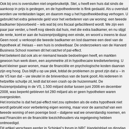
Ook bij ons is oversluiten niet ongebruikelijk. Stel, u heeft een huis dat sinds de
aankoop in prijs is gestegen, en de hypotheekrente is flink gedaald. Als u oversluit
worden uw rentelasten lager, en daarom mag u het hypotheekbedrag verhogen. U
gebruikt het extra geleende geld voor het verbeteren van uw woning: een tweede
badkamer bijvoorbeeld – iets wat bij ons fiscaal gefaciliteerd wordt. We zijn een
paar jaar verder, u heeft nog steeds dat huis, met die extra badkamer, en nu stijgt
de rente, komt er aan de huizenprijsstijging een einde, en woont u ineens te duur.
Geen nood: u verkoopt die tweede badkamer en lost daarmee een deel van de
hypotheek af. Helaas – een huis is ondeelbaar. De onderzoekers van de Harvard
Business School noemen dit het
ratchet
of pal-effect.
Het betekent dat ook als er niemand kwade bedoelingen heeft, en markten
gewoon hun werk doen, een asymmetrie zit in hypothecaire kredietverlening. U
kunt kleiner gaan wonen, maar de financiële en psychologische kosten daarvan
zijn erg hoog. Dus blijft u op uw plek, totdat de problemen zo groot zijn dat u – in
de VS kan dat – uw sleutel in de brievenbus van de bank gooit. Als iedereen in
hetzelfde schuitje zit, leidt dat tot een crash op de huizenmarkt. De
huizenprijsdaling in de VS, 1.500 miljard dollar tussen juni 2006 en december
2008, was beperkt gebleven tot 280 miljard als er geen hypotheken waren
overgesloten.
Het ironische is dat het pal-effect niet zou optreden als de extra hypotheek niet
wordt gebruikt voor verbetering eigen woning, maar voor de aanschaf van een
tweede woning of een poenige boot – datgene wat we onverstandig noemen, en
wat Financiën en de financiële toezichthouders via regelgeving hebben
ontmoedigd.
Dit artikel verscheen eerder in Schinkel’s forum in NRC Handelsblad op dinsdag