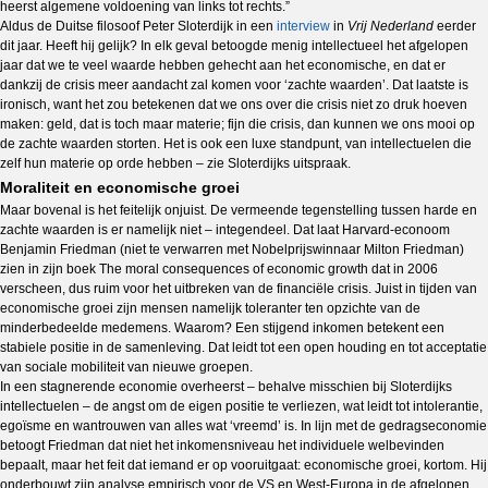
heerst algemene voldoening van links tot rechts.”
Aldus de Duitse filosoof Peter Sloterdijk in een
interview
in
Vrij Nederland
eerder
dit jaar. Heeft hij gelijk? In elk geval betoogde menig intellectueel het afgelopen
jaar dat we te veel waarde hebben gehecht aan het economische, en dat er
dankzij de crisis meer aandacht zal komen voor ‘zachte waarden’. Dat laatste is
ironisch, want het zou betekenen dat we ons over die crisis niet zo druk hoeven
maken: geld, dat is toch maar materie; fijn die crisis, dan kunnen we ons mooi op
de zachte waarden storten. Het is ook een luxe standpunt, van intellectuelen die
zelf hun materie op orde hebben – zie Sloterdijks uitspraak.
Moraliteit en economische groei
Maar bovenal is het feitelijk onjuist. De vermeende tegenstelling tussen harde en
zachte waarden is er namelijk niet – integendeel. Dat laat Harvard-econoom
Benjamin Friedman (niet te verwarren met Nobelprijswinnaar Milton Friedman)
zien in zijn boek The moral consequences of economic growth dat in 2006
verscheen, dus ruim voor het uitbreken van de financiële crisis. Juist in tijden van
economische groei zijn mensen namelijk toleranter ten opzichte van de
minderbedeelde medemens. Waarom? Een stijgend inkomen betekent een
stabiele positie in de samenleving. Dat leidt tot een open houding en tot acceptatie
van sociale mobiliteit van nieuwe groepen.
In een stagnerende economie overheerst – behalve misschien bij Sloterdijks
intellectuelen – de angst om de eigen positie te verliezen, wat leidt tot intolerantie,
egoïsme en wantrouwen van alles wat ‘vreemd’ is. In lijn met de gedragseconomie
betoogt Friedman dat niet het inkomensniveau het individuele welbevinden
bepaalt, maar het feit dat iemand er op vooruitgaat: economische groei, kortom. Hij
onderbouwt zijn analyse empirisch voor de VS en West-Europa in de afgelopen