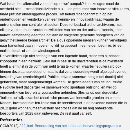
Wat is dan het alternatief voor de ‘top-down’ aanpak? In onze ogen moet de
overheid niet — met achteruitziende blik — de producten van innovatie stimuleren,
maar juist het onderliggende proces. Het beleid moet gericht zijn op het
onderhouden en versterken van een kennis- en innovatieklimaat, waarin de
universiteiten een centrale rol spelen. Deze rol bestaat uit het archiveren, met
elkaar verbinden, en verder ontwikkelen van her en der ontstane kennis, en in
nauwe samenhang daarmee het aan de volgende generatie doorgeven van dit
gesynthetiseerde kennisarchief. De aldus opgeleide mensen kunnen vervolgens
naar hartenlust gaan innoveren, of dit nu gebeurt in een eigen bedrijfje, bij een
multinational, of zonder winstoogmerk.
Universiteiten zijn niet het begin van een lopende band, maar een bijzonder
knooppunt in een netwerk. Geld dat initieel in de universiteiten is geïnvesteerd
hoeft allerminst in de vorm van geld terug te komen, waarbij het uiteraard ook
binnen deze aanpak doodnormaal is dat verantwoording wordt afgelegd over de
besteding van overheidsgeld. Publiek-private samenwerking moet daarbij niet
geforceerd, maar aangemoedigd worden. De geschiedenis van de Industriële
Revolutie leert dat dergelijke samenwerking spontaan ontstond, en wel op
onmogelijk van tevoren te voorspellen gebieden. Slechts op een dergelijke
‘bottom-up’ wijze kan het chaotische proces van innovatie groeien en bloeien.
Kortom, investeer niet ten koste van de breedtesport in de bekende namen die in
2012 goud wonnen, maar versterk het proces dat de nu nog onbekende
topsporters van 2028 gaat opleveren. De rest gaat vanzelf.
Referenties
COM(2012)
322 final: Beoordeling van het nationaal hervormingsprogramma