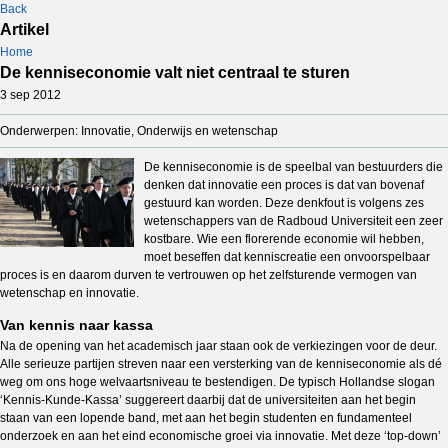
Back
Artikel
Home
De kenniseconomie valt niet centraal te sturen
3 sep 2012
Onderwerpen: Innovatie, Onderwijs en wetenschap
De kenniseconomie is de speelbal van bestuurders die
denken dat innovatie een proces is dat van bovenaf
gestuurd kan worden. Deze denkfout is volgens zes
wetenschappers van de Radboud Universiteit een zeer
kostbare. Wie een florerende economie wil hebben,
moet beseffen dat kenniscreatie een onvoorspelbaar
proces is en daarom durven te vertrouwen op het zelfsturende vermogen van
wetenschap en innovatie.
Van kennis naar kassa
Na de opening van het academisch jaar staan ook de verkiezingen voor de deur.
Alle serieuze partijen streven naar een versterking van de kenniseconomie als dé
weg om ons hoge welvaartsniveau te bestendigen. De typisch Hollandse slogan
‘Kennis-Kunde-Kassa’ suggereert daarbij dat de universiteiten aan het begin
staan van een lopende band, met aan het begin studenten en fundamenteel
onderzoek en aan het eind economische groei via innovatie. Met deze ‘top-down’