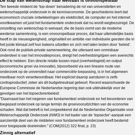
De stap van wetenschap naar welvaart is onvoorspelbaar
Ten tweede miskent de ‘top-down’ benadering de rol van universiteiten en
wetenschappelijk onderzoek in de kenniseconomie. De geschiedenis leert dat
economisch cruciale ontwikkelingen als elektriciteit, de computer en het internet
voortkwamen uit juist het fundamentele onderzoek dat nu wordt wegbezuinigd. De
omzetting van wetenschap in welvaart, die de basis vormt van de moderne
westerse samenleving, is een onvoorspelbaar proces, dat haar uiteindelijke basis
heeft in de nieuwsgierigheid, originaliteit en ambitie van individuele geesten die in
het juiste klimaat zelf hun bakens uitzetten en zich niet laten leiden door ‘beleid’.
Ook rond de publiek-private samenwerking, die uiteraard een onmisbaar
onderdeel is van het innovatieproces, dreigt het overheidsingrijpen een averechts
effect te hebben. Een directe relatie tussen input (overheidsgeld) en output
(economische groei via innovatie), bijvoorbeeld via een lineaire route van
onderzoek op de universiteit naar commerciële toepassing, is in het algemeen
meetbaar noch verantwoordbaar. Het expliciet daarop aansturen is zelfs
contraproductief, zeker als dit budgetneutraal gebeurt. Recent waarschuwde de
Europese Commissie de Nederlandse regering dan ook uitdrukkelijk voor de
gevolgen van het topsectorenbeleid:
"Daarnaast kan het negeren van fundamenteel onderzoek en het bevorderen van
toegepast onderzoek op lange termijn de groeivooruitzichten van de economie
schaden. Wat dat betreft is het zorgwekkend dat de Nederlandse Organisatie voor
Wetenschappelijk Onderzoek (NWO) in het kader van de ‘topsector’-aanpak een
aanzienlijk deel van de middelen voor fundamenteel onderzoek heeft bestemd
voor toegepaste doeleinden." (COM(2012) 322 final, p. 23)
Zinnig alternatief