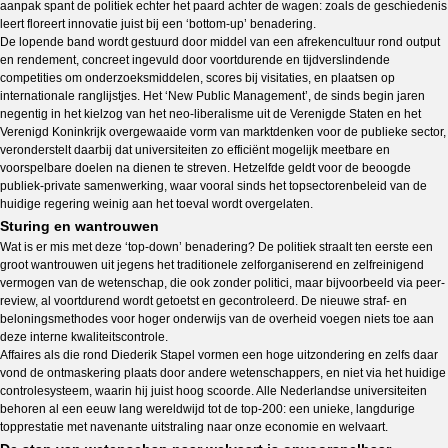
aanpak spant de politiek echter het paard achter de wagen: zoals de geschiedenis
leert floreert innovatie juist bij een ‘bottom-up’ benadering.
De lopende band wordt gestuurd door middel van een afrekencultuur rond output
en rendement, concreet ingevuld door voortdurende en tijdverslindende
competities om onderzoeksmiddelen, scores bij visitaties, en plaatsen op
internationale ranglijstjes. Het ‘New Public Management’, de sinds begin jaren
negentig in het kielzog van het neo-liberalisme uit de Verenigde Staten en het
Verenigd Koninkrijk overgewaaide vorm van marktdenken voor de publieke sector,
veronderstelt daarbij dat universiteiten zo efficiënt mogelijk meetbare en
voorspelbare doelen na dienen te streven. Hetzelfde geldt voor de beoogde
publiek-private samenwerking, waar vooral sinds het topsectorenbeleid van de
huidige regering weinig aan het toeval wordt overgelaten.
Sturing en wantrouwen
Wat is er mis met deze ‘top-down’ benadering? De politiek straalt ten eerste een
groot wantrouwen uit jegens het traditionele zelforganiserend en zelfreinigend
vermogen van de wetenschap, die ook zonder politici, maar bijvoorbeeld via peer-
review, al voortdurend wordt getoetst en gecontroleerd. De nieuwe straf- en
beloningsmethodes voor hoger onderwijs van de overheid voegen niets toe aan
deze interne kwaliteitscontrole.
Affaires als die rond Diederik Stapel vormen een hoge uitzondering en zelfs daar
vond de ontmaskering plaats door andere wetenschappers, en niet via het huidige
controlesysteem, waarin hij juist hoog scoorde. Alle Nederlandse universiteiten
behoren al een eeuw lang wereldwijd tot de top-200: een unieke, langdurige
topprestatie met navenante uitstraling naar onze economie en welvaart.