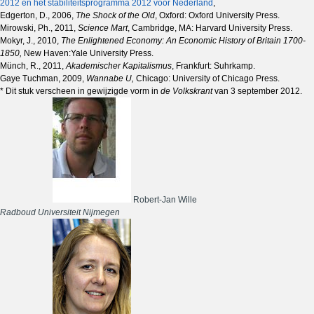
2012 en het stabiliteitsprogramma 2012 voor Nederland
,
Edgerton, D., 2006,
The Shock of the Old
, Oxford: Oxford University Press.
Mirowski, Ph., 2011,
Science Mart
, Cambridge, MA: Harvard University Press.
Mokyr, J., 2010,
The Enlightened Economy: An Economic History of Britain 1700-
1850,
New Haven:Yale University Press.
Münch, R., 2011,
Akademischer Kapitalismus
, Frankfurt: Suhrkamp.
Gaye Tuchman, 2009,
Wannabe U,
Chicago: University of Chicago Press.
* Dit stuk verscheen in gewijzigde vorm in
de Volkskrant
van 3 september 2012.
Robert-Jan Wille
Radboud Universiteit Nijmegen