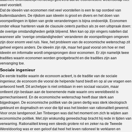
veel voorstelt.
Dat de ideeën van economen niet veel voorstellen is een te rap oordeel van
buitenstaanders. De rijkdom aan ideeën is groot en divers en het doen van
voorspellingen in tijden van grote veranderingen is bijna ondoenlijk. Economen
onder elkaar hanteren vaak de clausule
ceteris paribus
als ze een uitspraak doen:
de overige omstandigheden gelijk blijvend. Men kan op zijn vingers natellen dat
wanneer alle ‘overige omstandigheden’ veranderen de voorspellingen omgeven
zijn door enorm veel ruis. Nee, het probleem van de economische wetenschap zit
geheel ergens anders. De ideeën zijn rijk, maar het gaat vooral om hoe er met
ideeën en informatie wordt omgesprongen door economen. Er zijn namelijk twee
tradities waarin economen worden grootgebracht en die tradities zijn aan
vervanging toe.
Sociale ingenieur
De eerste traditie waarin de econoom acteert, is de traditie van de sociale
ingenieur, de econoom die vooral de helpende hand biedt en op al uw vragen een
antwoord heeft. Dit archetype is niet ontstaan in een sociaal vacuüm, maar
ontleent zijn bestaan aan de toenemende mate waarin ons wereldbeeld is
gemechaniseerd. En de economische wetenschap heeft daar sterk aan
bijgedragen. De economische politiek van de jaren dertig was sterk ideologisch
gekleurd en dogmatisch en voor die tijd was het bieden van rationaliteit gewenst.
Voor onze landgenoot Jan Tinbergen was dat het moment om zich te wijden aan
economische politiek. Met zijn wiskundig gereedschap bracht hij rede in tijden van
verwarring. Rationaliteit kreeg een steeds grotere rol en zeker na de Tweede
Wereldoorlog was er een geloof dat heel het leven rationeel te verklaren en