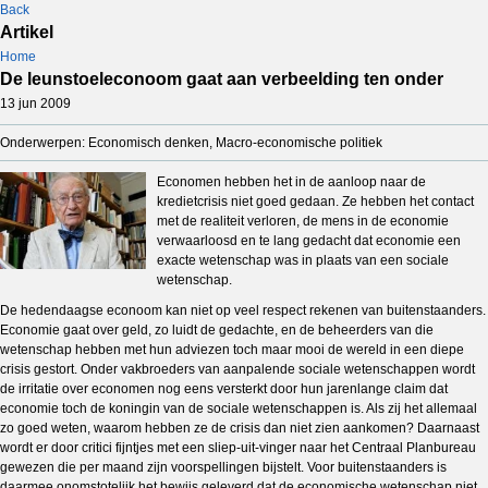
Back
Artikel
Home
De leunstoeleconoom gaat aan verbeelding ten onder
13 jun 2009
Onderwerpen: Economisch denken, Macro-economische politiek
Economen hebben het in de aanloop naar de
kredietcrisis niet goed gedaan. Ze hebben het contact
met de realiteit verloren, de mens in de economie
verwaarloosd en te lang gedacht dat economie een
exacte wetenschap was in plaats van een sociale
wetenschap.
De hedendaagse econoom kan niet op veel respect rekenen van buitenstaanders.
Economie gaat over geld, zo luidt de gedachte, en de beheerders van die
wetenschap hebben met hun adviezen toch maar mooi de wereld in een diepe
crisis gestort. Onder vakbroeders van aanpalende sociale wetenschappen wordt
de irritatie over economen nog eens versterkt door hun jarenlange claim dat
economie toch de koningin van de sociale wetenschappen is. Als zij het allemaal
zo goed weten, waarom hebben ze de crisis dan niet zien aankomen? Daarnaast
wordt er door critici fijntjes met een sliep-uit-vinger naar het Centraal Planbureau
gewezen die per maand zijn voorspellingen bijstelt. Voor buitenstaanders is
daarmee onomstotelijk het bewijs geleverd dat de economische wetenschap niet