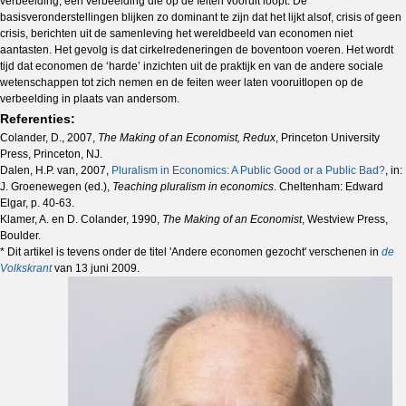
verbeelding, een verbeelding die op de feiten vooruit loopt. De
basisveronderstellingen blijken zo dominant te zijn dat het lijkt alsof, crisis of geen
crisis, berichten uit de samenleving het wereldbeeld van economen niet
aantasten. Het gevolg is dat cirkelredeneringen de boventoon voeren. Het wordt
tijd dat economen de ‘harde’ inzichten uit de praktijk en van de andere sociale
wetenschappen tot zich nemen en de feiten weer laten vooruitlopen op de
verbeelding in plaats van andersom.
Referenties:
Colander, D., 2007,
The Making of an Economist, Redux
, Princeton University
Press, Princeton, NJ.
Dalen, H.P. van, 2007,
Pluralism in Economics: A Public Good or a Public Bad?
, in:
J. Groenewegen (ed.),
Teaching pluralism in economics
. Cheltenham: Edward
Elgar, p. 40-63.
Klamer, A. en D. Colander, 1990,
The Making of an Economist
, Westview Press,
Boulder.
* Dit artikel is tevens onder de titel 'Andere economen gezocht' verschenen in
de
Volkskrant
van 13 juni 2009.