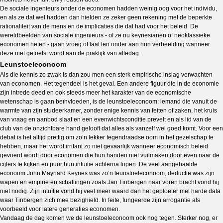
De sociale ingenieurs onder de economen hadden weinig oog voor het individu,
en als ze dat wel hadden dan hielden ze zeker geen rekening met de beperkte
rationaliteit van de mens en de implicaties die dat had voor het beleid. De
wereldbeelden van sociale ingenieurs - of ze nu keynesianen of neoklassieke
economen heten - gaan vroeg of laat ten onder aan hun verbeelding wanneer
deze niet getoetst wordt aan de praktijk van alledag.
Leunstoeleconoom
Als die kennis zo zwak is dan zou men een sterk empirische inslag verwachten
van economen. Het tegendeel is het geval. Een andere figuur die in de economie
zijn intrede deed en ook steeds meer het karakter van de economische
wetenschap is gaan beïnvloeden, is de leunstoeleconoom: iemand die vanuit de
warmte van zijn studeerkamer, zonder enige kennis van feiten of zaken, het kruis
van vraag en aanbod slaat en een evenwichtsconditie prevelt en als lid van de
club van de onzichtbare hand gelooft dat alles als vanzelf wel goed komt. Voor een
debat is het altijd prettig om zo’n lekker tegendraadse oom in het gezelschap te
hebben, maar het wordt irritant zo niet gevaarlijk wanneer economisch beleid
gevoerd wordt door economen die hun handen niet vuilmaken door even naar de
cijfers te kijken en puur hun intuïtie achterna lopen. De veel aangehaalde
econoom John Maynard Keynes was zo’n leunstoeleconoom, deductie was zijn
wapen en empirie en schattingen zoals Jan Tinbergen naar voren bracht vond hij
niet nodig. Zijn intuïtie vond hij veel meer waard dan het geploeter met harde data
waar Tinbergen zich mee bezighield. In feite, fungeerde zijn arrogantie als
voorbeeld voor latere generaties economen.
Vandaag de dag komen we de leunstoeleconoom ook nog tegen. Sterker nog, er