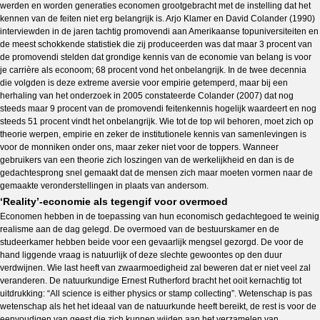
werden en worden generaties economen grootgebracht met de instelling dat het
kennen van de feiten niet erg belangrijk is. Arjo Klamer en David Colander (1990)
interviewden in de jaren tachtig promovendi aan Amerikaanse topuniversiteiten en
de meest schokkende statistiek die zij produceerden was dat maar 3 procent van
de promovendi stelden dat grondige kennis van de economie van belang is voor
je carrière als econoom; 68 procent vond het onbelangrijk. In de twee decennia
die volgden is deze extreme aversie voor empirie getemperd, maar bij een
herhaling van het onderzoek in 2005 constateerde Colander (2007) dat nog
steeds maar 9 procent van de promovendi feitenkennis hogelijk waardeert en nog
steeds 51 procent vindt het onbelangrijk. Wie tot de top wil behoren, moet zich op
theorie werpen, empirie en zeker de institutionele kennis van samenlevingen is
voor de monniken onder ons, maar zeker niet voor de toppers. Wanneer
gebruikers van een theorie zich loszingen van de werkelijkheid en dan is de
gedachtesprong snel gemaakt dat de mensen zich maar moeten vormen naar de
gemaakte veronderstellingen in plaats van andersom.
‘Reality’-economie als tegengif voor overmoed
Economen hebben in de toepassing van hun economisch gedachtegoed te weinig
realisme aan de dag gelegd. De overmoed van de bestuurskamer en de
studeerkamer hebben beide voor een gevaarlijk mengsel gezorgd. De voor de
hand liggende vraag is natuurlijk of deze slechte gewoontes op den duur
verdwijnen. Wie last heeft van zwaarmoedigheid zal beweren dat er niet veel zal
veranderen. De natuurkundige Ernest Rutherford bracht het ooit kernachtig tot
uitdrukking: “All science is either physics or stamp collecting”. Wetenschap is pas
wetenschap als het het ideaal van de natuurkunde heeft bereikt, de rest is voor de
eenvoudigen van geest die zich kunnen wijden aan het verzamelen van