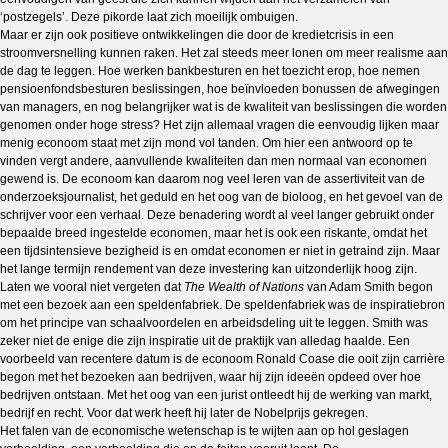
‘postzegels’. Deze pikorde laat zich moeilijk ombuigen.
Maar er zijn ook positieve ontwikkelingen die door de kredietcrisis in een
stroomversnelling kunnen raken. Het zal steeds meer lonen om meer realisme aan
de dag te leggen. Hoe werken bankbesturen en het toezicht erop, hoe nemen
pensioenfondsbesturen beslissingen, hoe beïnvloeden bonussen de afwegingen
van managers, en nog belangrijker wat is de kwaliteit van beslissingen die worden
genomen onder hoge stress? Het zijn allemaal vragen die eenvoudig lijken maar
menig econoom staat met zijn mond vol tanden. Om hier een antwoord op te
vinden vergt andere, aanvullende kwaliteiten dan men normaal van economen
gewend is. De econoom kan daarom nog veel leren van de assertiviteit van de
onderzoeksjournalist, het geduld en het oog van de bioloog, en het gevoel van de
schrijver voor een verhaal. Deze benadering wordt al veel langer gebruikt onder
bepaalde breed ingestelde economen, maar het is ook een riskante, omdat het
een tijdsintensieve bezigheid is en omdat economen er niet in getraind zijn. Maar
het lange termijn rendement van deze investering kan uitzonderlijk hoog zijn.
Laten we vooral niet vergeten dat
The Wealth of Nations
van Adam Smith begon
met een bezoek aan een speldenfabriek. De speldenfabriek was de inspiratiebron
om het principe van schaalvoordelen en arbeidsdeling uit te leggen. Smith was
zeker niet de enige die zijn inspiratie uit de praktijk van alledag haalde. Een
voorbeeld van recentere datum is de econoom Ronald Coase die ooit zijn carrière
begon met het bezoeken aan bedrijven, waar hij zijn ideeën opdeed over hoe
bedrijven ontstaan. Met het oog van een jurist ontleedt hij de werking van markt,
bedrijf en recht. Voor dat werk heeft hij later de Nobelprijs gekregen.
Het falen van de economische wetenschap is te wijten aan op hol geslagen