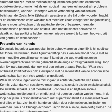
stuurbaar zou zijn. Met de mechanisering kwam een generatie economen
opduiken die economie niet als een sociaal maar een technocratisch probleem
beschouwden, waarvan Tinbergen wel de verbeelding van dat denken
belichaamde. Zoals Jelle Zijlstra zijn geestijver uit die tijd onder woorden bracht:
“Een economische crisis was dus niet meer iets zoals vroeger een longontsteking,
toen je moest afwachten of de patiënt herstelde of bezweek, neen, de
economische penicilline was ontdekt. Men hoefde slechts bekwame en
daadkrachtige politici te hebben om een nieuwe wereld te kunnen bouwen, vrij
van gebrek en werkloosheid.”
Pretentie van kennis
De sociale ingenieur was populair in de opbouwjaren en eigenlijk is hij nooit van
het toneel verdwenen. Deze figuur vertelt op basis van een model hoe je met zo
min mogelijke verspilling van A naar B komt en die weg wordt met enige
overredingskracht naar voren gebracht als de enige en zaligmakende weg. Joop
den Uyl parafraseerde dan ook met een zekere graagte Prediker ‘Waar visie
ontbreekt, komt het volk om’. Gewapend met de rationaliteit van de economische
wetenschap kon een visie worden uitgestippeld.
Waar de sociale ingenieur de mist ingaat, is echter de pretentie van kennis.
Kennis, zeker dat van sociale wetenschappers, is zo sterk als de zwakste schakel.
De zwakste schakel is het mensbeeld. Economie is en blijft een sociale
wetenschap en die begint en eindigt met het doen en denken van de mens. In de
loop der jaren is rationaliteit verward met superrationaliteit. De mens weet zeker
niet alles en laat zich in zijn handelen leiden door vele motieven, instincten en
waarden. Zoals de Chicago-econoom Jacob Viner al in de jaren dertig stelde “The
instincts never fail, only reason does.”