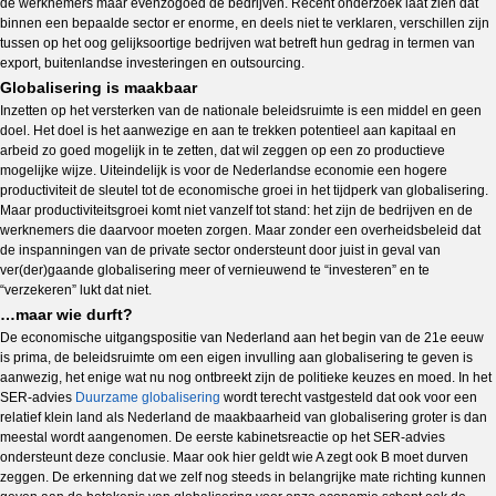
de werknemers maar evenzogoed de bedrijven. Recent onderzoek laat zien dat
binnen een bepaalde sector er enorme, en deels niet te verklaren, verschillen zijn
tussen op het oog gelijksoortige bedrijven wat betreft hun gedrag in termen van
export, buitenlandse investeringen en outsourcing.
Globalisering is maakbaar
Inzetten op het versterken van de nationale beleidsruimte is een middel en geen
doel. Het doel is het aanwezige en aan te trekken potentieel aan kapitaal en
arbeid zo goed mogelijk in te zetten, dat wil zeggen op een zo productieve
mogelijke wijze. Uiteindelijk is voor de Nederlandse economie een hogere
productiviteit de sleutel tot de economische groei in het tijdperk van globalisering.
Maar productiviteitsgroei komt niet vanzelf tot stand: het zijn de bedrijven en de
werknemers die daarvoor moeten zorgen. Maar zonder een overheidsbeleid dat
de inspanningen van de private sector ondersteunt door juist in geval van
ver(der)gaande globalisering meer of vernieuwend te “investeren” en te
“verzekeren” lukt dat niet.
…maar wie durft?
De economische uitgangspositie van Nederland aan het begin van de 21e eeuw
is prima, de beleidsruimte om een eigen invulling aan globalisering te geven is
aanwezig, het enige wat nu nog ontbreekt zijn de politieke keuzes en moed. In het
SER-advies
Duurzame globalisering
wordt terecht vastgesteld dat ook voor een
relatief klein land als Nederland de maakbaarheid van globalisering groter is dan
meestal wordt aangenomen. De eerste kabinetsreactie op het SER-advies
ondersteunt deze conclusie. Maar ook hier geldt wie A zegt ook B moet durven
zeggen. De erkenning dat we zelf nog steeds in belangrijke mate richting kunnen