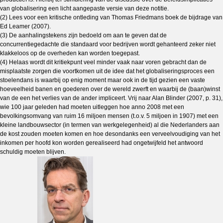
van globalisering een licht aangepaste versie van deze notitie.
(2) Lees voor een kritische ontleding van Thomas Friedmans boek de bijdrage van
Ed Leamer (2007).
(3) De aanhalingstekens zijn bedoeld om aan te geven dat de
concurrentiegedachte die standaard voor bedrijven wordt gehanteerd zeker niet
klakkeloos op de overheden kan worden toegepast.
(4) Helaas wordt dit kritiekpunt veel minder vaak naar voren gebracht dan de
misplaatste zorgen die voortkomen uit de idee dat het globaliseringsproces een
stoelendans is waarbij op enig moment maar ook in de tijd gezien een vaste
hoeveelheid banen en goederen over de wereld zwerft en waarbij de (baan)winst
van de een het verlies van de ander impliceert. Vrij naar Alan Blinder (2007, p. 31),
wie 100 jaar geleden had moeten uitleggen hoe anno 2008 met een
bevolkingsomvang van ruim 16 miljoen mensen (t.o.v. 5 miljoen in 1907) met een
kleine landbouwsector (in termen van werkgelegenheid) al die Nederlanders aan
de kost zouden moeten komen en hoe desondanks een verveelvoudiging van het
inkomen per hoofd kon worden gerealiseerd had ongetwijfeld het antwoord
schuldig moeten blijven.