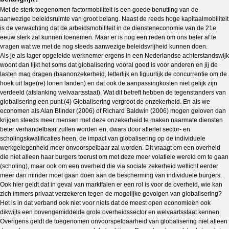
Met de sterk toegenomen factormobiliteit is een goede benutting van de
aanwezige beleidsruimte van groot belang. Naast de reeds hoge kapitaalmobiliteit
is de verwachting dat de arbeidsmobiliteit in de diensteneconomie van de 21e
eeuw sterk zal kunnen toenemen. Maar er is nog een reden om ons beter af te
vragen wat we met de nog steeds aanwezige beleidsvrijheid kunnen doen.
Als je als lager opgeleide werknemer ergens in een Nederlandse achterstandswijk
woont dan lijkt het soms dat globalisering vooral goed is voor anderen en jij de
lasten mag dragen (baanonzekerheid, letterlijk en figuurlijk de concurrentie om de
hoek uit lage(re) lonen landen) en dat ook de aanpassingkosten niet gelijk zijn
verdeeld (afslanking welvaartsstaat). Wat dit betreft hebben de tegenstanders van
globalisering een punt.(4) Globalisering vergroot de onzekerheid. En als we
economen als Alan Blinder (2006) of Richard Baldwin (2006) mogen geloven dan
krijgen steeds meer mensen met deze onzekerheid te maken naarmate diensten
beter verhandelbaar zullen worden en, dwars door allerlei sector- en
scholingskwalificaties heen, de impact van globalisering op de individuele
werkgelegenheid meer onvoorspelbaar zal worden. Dit vraagt om een overheid
die niet alleen haar burgers toerust om met deze meer volatiele wereld om te gaan
(scholing), maar ook om een overheid die via sociale zekerheid wellicht eerder
meer dan minder moet gaan doen aan de bescherming van individuele burgers.
Ook hier geldt dat in geval van marktfalen er een rol is voor de overheid, wie kan
zich immers privaat verzekeren tegen de mogelijke gevolgen van globalisering?
Het is in dat verband ook niet voor niets dat de meest open economieën ook
dikwijls een bovengemiddelde grote overheidssector en welvaartsstaat kennen.
Overigens geldt de toegenomen onvoorspelbaarheid van globalisering niet alleen