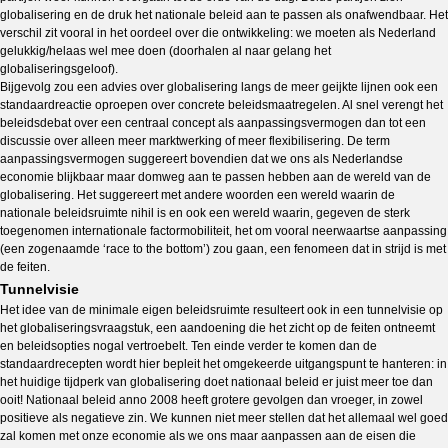
globalisering en de druk het nationale beleid aan te passen als onafwendbaar. Het
verschil zit vooral in het oordeel over die ontwikkeling: we moeten als Nederland
gelukkig/helaas wel mee doen (doorhalen al naar gelang het
globaliseringsgeloof).
Bijgevolg zou een advies over globalisering langs de meer geijkte lijnen ook een
standaardreactie oproepen over concrete beleidsmaatregelen. Al snel verengt het
beleidsdebat over een centraal concept als aanpassingsvermogen dan tot een
discussie over alleen meer marktwerking of meer flexibilisering. De term
aanpassingsvermogen suggereert bovendien dat we ons als Nederlandse
economie blijkbaar maar domweg aan te passen hebben aan de wereld van de
globalisering. Het suggereert met andere woorden een wereld waarin de
nationale beleidsruimte nihil is en ook een wereld waarin, gegeven de sterk
toegenomen internationale factormobiliteit, het om vooral neerwaartse aanpassing
(een zogenaamde ‘race to the bottom’) zou gaan, een fenomeen dat in strijd is met
de feiten.
Tunnelvisie
Het idee van de minimale eigen beleidsruimte resulteert ook in een tunnelvisie op
het globaliseringsvraagstuk, een aandoening die het zicht op de feiten ontneemt
en beleidsopties nogal vertroebelt. Ten einde verder te komen dan de
standaardrecepten wordt hier bepleit het omgekeerde uitgangspunt te hanteren: in
het huidige tijdperk van globalisering doet nationaal beleid er juist meer toe dan
ooit! Nationaal beleid anno 2008 heeft grotere gevolgen dan vroeger, in zowel
positieve als negatieve zin. We kunnen niet meer stellen dat het allemaal wel goed
zal komen met onze economie als we ons maar aanpassen aan de eisen die