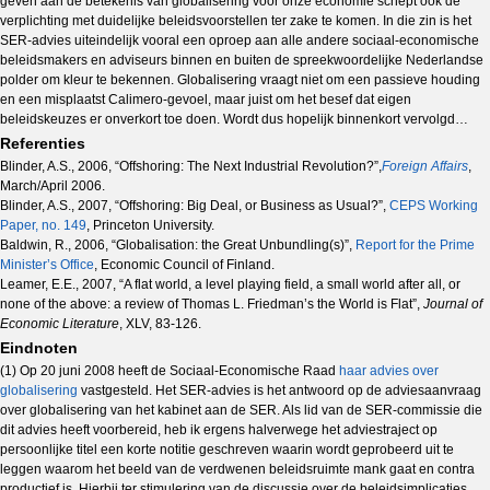
geven aan de betekenis van globalisering voor onze economie schept ook de
verplichting met duidelijke beleidsvoorstellen ter zake te komen. In die zin is het
SER-advies uiteindelijk vooral een oproep aan alle andere sociaal-economische
beleidsmakers en adviseurs binnen en buiten de spreekwoordelijke Nederlandse
polder om kleur te bekennen. Globalisering vraagt niet om een passieve houding
en een misplaatst Calimero-gevoel, maar juist om het besef dat eigen
beleidskeuzes er onverkort toe doen. Wordt dus hopelijk binnenkort vervolgd…
Referenties
Blinder, A.S., 2006, “Offshoring: The Next Industrial Revolution?”,
Foreign Affairs
,
March/April 2006.
Blinder, A.S., 2007, “Offshoring: Big Deal, or Business as Usual?”,
CEPS Working
Paper, no. 149
, Princeton University.
Baldwin, R., 2006, “Globalisation: the Great Unbundling(s)”,
Report for the Prime
Minister’s Office
, Economic Council of Finland.
Leamer, E.E., 2007, “A flat world, a level playing field, a small world after all, or
none of the above: a review of Thomas L. Friedman’s the World is Flat”,
Journal of
Economic Literature
, XLV, 83-126.
Eindnoten
(1) Op 20 juni 2008 heeft de Sociaal-Economische Raad
haar advies over
globalisering
vastgesteld. Het SER-advies is het antwoord op de adviesaanvraag
over globalisering van het kabinet aan de SER. Als lid van de SER-commissie die
dit advies heeft voorbereid, heb ik ergens halverwege het adviestraject op
persoonlijke titel een korte notitie geschreven waarin wordt geprobeerd uit te
leggen waarom het beeld van de verdwenen beleidsruimte mank gaat en contra
productief is. Hierbij ter stimulering van de discussie over de beleidsimplicaties