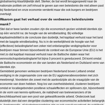
globalisering klaarblijkelijk stelt. Sterker, de bal wordt teruggespeeld naar de
nationale politiek om zelf inhoud te geven aan een beleidsmix die niet alleen past
bij Nederland en onze economie versterkt maar die ook burgers en bedrijven
overtuigt.
Waarom gaat het verhaal over de verdwenen beleidsruimte
mank?
Stel dat er twee landen zouden zijn die economisch gezien volstrekt identiek zijn
op één verschil na: de hoogte van de winstbelasting. Bij volledige
kapitaalmobiliteit is de conclusie dan duidelijk, het kapitaal verhuist naar het land
met de laagste winstbelasting. Nu is in de werkelijkheid de hoogte van het
(effectieve) belastingtarief een zeker niet onbelangrijke vestigingsfactor voor
bedrijven maar binnen bijvoorbeeld de context van de Europese Unie (EU) is het
niet zo dat kapitaal massaal verhuist naar de Baltische staten waar het
vennootschapsbelastingtarief tot bijna 0 procent is gereduceerd. Dit komt omdat
de Baltische economieën en die van landen als Nederland en Duitsland verre van
identiek zijn.
Gemiddeld genomen verkiezen bedrijven Nederland boven Letland omdat
vestiging in de zogenaamde core van de EU agglomeratievoordelen met zich
meebrengt. Voordelen die zowel met de aanbodzijde als de vraagzijde van de
economie van doen hebben. Nog los van overheidsbeleid, clusteren bedrijven
omdat er locatiegebonden positieve schaaleffecten en spillovers zijn, bijvoorbeeld
in de vorm van kennis-spillovers, de nabijheid van toeleveranciers of de
beschikbaarheid aan een pool van gekwalificeerde arbeid. Onderzoek laat
duidelijk zien dat een dergelijke clustering van economische activiteiten belangrijk