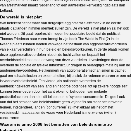
is. Agglomeratie- of clusteringvoordelen zijn er ook vanuit vraagkant: de nabijheid
van afzetmarkten maakt Nederland tot een aantrekkelijker vestigingsplaats dan
Letland.
De wereld is niet plat
Wat betekent het bestaan van dergelijke agglomeratie-effecten? In de eerste
plaats dat landen nimmer identiek zullen zijn. De wereld is niet plat en zal het ook
niet worden. Dit gaat regelrecht in tegen het populaire beeld dat de publicist
Thomas Friedman naar voren brengt in zijn boek The World is Flat.(2) In de
tweede plaats kunnen landen vanwege het bestaan van agglomeratievoordelen
van elkaar verschillen in hun beleid en beleidsvoorkeuren. In derde plaats komen
deze agglomeratievoordelen niet uit de lucht vallen en bepaalt het
overheidsbeleid mede de omvang van deze voordelen. Investeringen door de
overheid de sociale en fysieke infrastructuur dragen in belangrijke mate bij aan de
agglomeratievoordelen. Hèt kenmerk van agglomeratiemechanismen is dat het
gaat om schaaleffecten en externaliteiten, bij uitstek de redenen waarom er een rol
is voor overheidsbeleid. Ten vierde, als nationale overheden de
aantrekkingskracht van een land en het groeipotentieel tot op zekere hoogte zelf
kunnen beïnvloeden door het aantrekken of behouden van mobiele
productiefactoren dan leidt dit tot beleids- of systeemconcurrentie. Dit geeft ook
aan dat het bestaan van beleidsruimte geen vrijbrief is om maar achterover te
leunen. Integendeel, landen ´concurreren´ (3) met elkaar als het om het
vestigingsklimaat gaat en de vraag voor Nederland is met wie we (willen)
concurreren.
Waarom is anno 2008 het benutten van beleidsruimte zo
belangrijk?