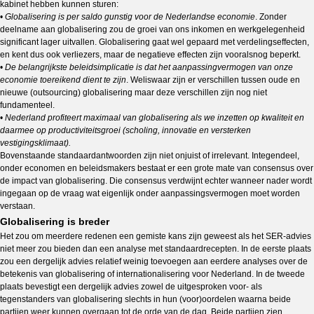
kabinet hebben kunnen sturen:
•
Globalisering is per saldo gunstig voor de Nederlandse economie
. Zonder
deelname aan globalisering zou de groei van ons inkomen en werkgelegenheid
significant lager uitvallen. Globalisering gaat wel gepaard met verdelingseffecten,
en kent dus ook verliezers, maar de negatieve effecten zijn vooralsnog beperkt.
•
De belangrijkste beleidsimplicatie is dat het aanpassingvermogen van onze
economie toereikend dient te zijn
. Weliswaar zijn er verschillen tussen oude en
nieuwe (outsourcing) globalisering maar deze verschillen zijn nog niet
fundamenteel.
•
Nederland profiteert maximaal van globalisering als we inzetten op kwaliteit en
daarmee op productiviteitsgroei (scholing, innovatie en versterken
vestigingsklimaat).
Bovenstaande standaardantwoorden zijn niet onjuist of irrelevant. Integendeel,
onder economen en beleidsmakers bestaat er een grote mate van consensus over
de impact van globalisering. Die consensus verdwijnt echter wanneer nader wordt
ingegaan op de vraag wat eigenlijk onder aanpassingsvermogen moet worden
verstaan.
Globalisering is breder
Het zou om meerdere redenen een gemiste kans zijn geweest als het SER-advies
niet meer zou bieden dan een analyse met standaardrecepten. In de eerste plaats
zou een dergelijk advies relatief weinig toevoegen aan eerdere analyses over de
betekenis van globalisering of internationalisering voor Nederland. In de tweede
plaats bevestigt een dergelijk advies zowel de uitgesproken voor- als
tegenstanders van globalisering slechts in hun (voor)oordelen waarna beide
partijen weer kunnen overgaan tot de orde van de dag. Beide partijen zien