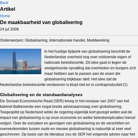
Back
Artikel
Home
De maakbaarheid van globalisering
24 jul 2008
Onderwerpen: Globalisering, Internationale handel, Marktwerking
In het huidige tijdperk van globalisering beschikt de
Nederlandse overheid nog over voldoende eigen of
nationale beleidsruimte. Dit idee gaat in tegen de
veelgehoorde opvatting dat overheden en burgers zich
maar hebben aan te passen aan de eisen die
globalisering blijkbaar stelt. Het idee dat de
Nederlandse beleidsruimte verdwenen is klopt niet en is contraproductief.(1)
Globalisering en de standaardanalyses
De Sociaal-Economische Raad (SER) kreeg in het voorjaar van 2007 van het
kabinet Balkenende een nogal brede adviesaanvraag over globalisering.
Toegespitst op Nederland wilde de regering eigenlijk kort gezegd weten wat de
impact van globalisering is op onze economie en welke beleidsimplicaties hieruit
volgen. Over de oorzaken en gevolgen van globalisering en de verschillen en
overeenkomsten tussen oude en nieuwe globalisering is natuurlijk al zeer veel
geschreven. Op basis van de literatuur zou de SER het volgende advies naar het