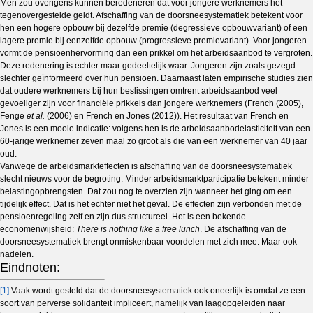
Men zou overigens kunnen beredeneren dat voor jongere werknemers het
tegenovergestelde geldt. Afschaffing van de doorsneesystematiek betekent voor
hen een hogere opbouw bij dezelfde premie (degressieve opbouwvariant) of een
lagere premie bij eenzelfde opbouw (progressieve premievariant). Voor jongeren
vormt de pensioenhervorming dan een prikkel om het arbeidsaanbod te vergroten.
Deze redenering is echter maar gedeeltelijk waar. Jongeren zijn zoals gezegd
slechter geïnformeerd over hun pensioen. Daarnaast laten empirische studies zien
dat oudere werknemers bij hun beslissingen omtrent arbeidsaanbod veel
gevoeliger zijn voor financiële prikkels dan jongere werknemers (French (2005),
Fenge
et al.
(2006) en French en Jones (2012)). Het resultaat van French en
Jones is een mooie indicatie: volgens hen is de arbeidsaanbodelasticiteit van een
60-jarige werknemer zeven maal zo groot als die van een werknemer van 40 jaar
oud.
Vanwege de arbeidsmarkteffecten is afschaffing van de doorsneesystematiek
slecht nieuws voor de begroting. Minder arbeidsmarktparticipatie betekent minder
belastingopbrengsten. Dat zou nog te overzien zijn wanneer het ging om een
tijdelijk effect. Dat is het echter niet het geval. De effecten zijn verbonden met de
pensioenregeling zelf en zijn dus structureel.
Het is een bekende
economenwijsheid:
There is nothing like a free lunch
. De afschaffing van de
doorsneesystematiek brengt onmiskenbaar voordelen met zich mee. Maar ook
nadelen.
Eindnoten:
[1]
Vaak wordt gesteld dat de doorsneesystematiek ook oneerlijk is omdat ze een
soort van perverse solidariteit impliceert, namelijk van laagopgeleiden naar