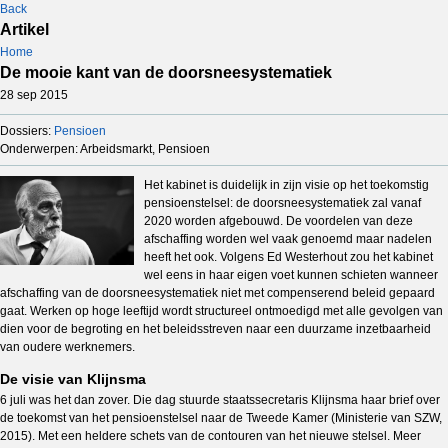
Back
Artikel
Home
De mooie kant van de doorsneesystematiek
28 sep 2015
Dossiers:
Pensioen
Onderwerpen: Arbeidsmarkt, Pensioen
Het kabinet is duidelijk in zijn visie op het toekomstig
pensioenstelsel: de doorsneesystematiek zal vanaf
2020 worden afgebouwd. De voordelen van deze
afschaffing worden wel vaak genoemd maar nadelen
heeft het ook. Volgens Ed Westerhout zou het kabinet
wel eens in haar eigen voet kunnen schieten wanneer
afschaffing van de doorsneesystematiek niet met compenserend beleid gepaard
gaat. Werken op hoge leeftijd wordt structureel ontmoedigd met alle gevolgen van
dien voor de begroting en het beleidsstreven naar een duurzame inzetbaarheid
van oudere werknemers.
De visie van Klijnsma
6 juli was het dan zover. Die dag stuurde staatssecretaris Klijnsma haar brief over
de toekomst van het pensioenstelsel naar de Tweede Kamer (Ministerie van SZW,
2015). Met een heldere schets van de contouren van het nieuwe stelsel. Meer