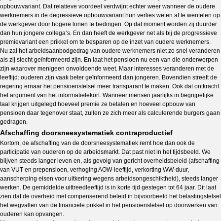
opbouwvariant. Dat relatieve voordeel verdwijnt echter weer wanneer de oudere
werknemers in de degressieve opbouwvariant hun verlies weten af te wentelen op
de werkgever door hogere lonen te bedingen. Op dat moment worden zij duurder
dan hun jongere collega’s. En dan heeft de werkgever net als bij de progressieve
premievariant een prikkel om te besparen op de inzet van oudere werknemers.
Nu zal het arbeidsaanbodgedrag van oudere werknemers niet zo snel veranderen
als zij slecht geïnformeerd zijn. En laat het pensioen nu een van die onderwerpen
zijn waarover menigeen onvoldoende weet. Maar interesses veranderen met de
leeftijd: ouderen zijn vaak beter geïnformeerd dan jongeren. Bovendien streeft de
regering ernaar het pensioenstelsel meer transparant te maken. Ook dat ontkracht
het argument van het informatietekort. Wanneer mensen jaarlijks in begrijpelijke
taal krijgen uitgelegd hoeveel premie ze betalen en hoeveel opbouw van
pensioen daar tegenover staat, zullen ze zich meer als calculerende burgers gaan
gedragen.
Afschaffing doorsneesystematiek contraproductief
Kortom, de afschaffing van de doorsneesystematiek remt hoe dan ook de
participatie van ouderen op de arbeidsmarkt. Dat past niet in het tijdsbeeld. We
blijven steeds langer leven en, als gevolg van gericht overheidsbeleid (afschaffing
van VUT en prepensioen, verhoging AOW-leeftijd, verkorting WW-duur,
aanscherping eisen voor uitkering wegens arbeidsongeschiktheid), steeds langer
werken. De gemiddelde uittreedleeftijd is in korte tijd gestegen tot 64 jaar. Dit laat
zien dat de overheid met compenserend beleid in bijvoorbeeld het belastingstelsel
het wegvallen van de financiële prikkel in het pensioenstelsel op doorwerken van
ouderen kan opvangen.