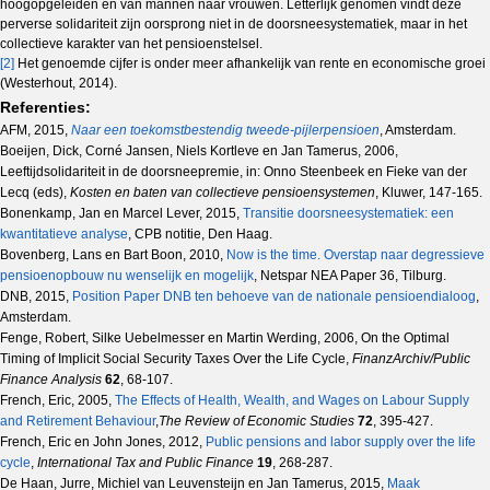
hoogopgeleiden en van mannen naar vrouwen. Letterlijk genomen vindt deze
perverse solidariteit zijn oorsprong niet in de doorsneesystematiek, maar in het
collectieve karakter van het pensioenstelsel.
[2]
Het genoemde cijfer is onder meer afhankelijk van rente en economische groei
(Westerhout, 2014).
Referenties:
AFM, 2015,
Naar een toekomstbestendig tweede-pijlerpensioen
, Amsterdam.
Boeijen, Dick, Corné Jansen, Niels Kortleve en Jan Tamerus, 2006,
Leeftijdsolidariteit in de doorsneepremie, in: Onno Steenbeek en Fieke van der
Lecq (eds),
Kosten en baten van collectieve pensioensystemen
, Kluwer, 147-165.
Bonenkamp, Jan en Marcel Lever, 2015,
Transitie doorsneesystematiek: een
kwantitatieve analyse
, CPB notitie, Den Haag.
Bovenberg, Lans en Bart Boon, 2010,
Now is the time. Overstap naar degressieve
pensioenopbouw nu wenselijk en mogelijk
, Netspar NEA Paper 36, Tilburg.
DNB, 2015,
Position Paper DNB ten behoeve van de nationale pensioendialoog
,
Amsterdam.
Fenge, Robert, Silke Uebelmesser en Martin Werding, 2006, On the Optimal
Timing of Implicit Social Security Taxes Over the Life Cycle,
FinanzArchiv/Public
Finance Analysis
62
, 68-107.
French, Eric, 2005,
The Effects of Health, Wealth, and Wages on Labour Supply
and Retirement Behaviour
,
The Review of Economic Studies
72
, 395-427.
French, Eric en John Jones, 2012,
Public pensions and labor supply over the life
cycle
,
International Tax and Public Finance
19
, 268-287.
De Haan, Jurre, Michiel van Leuvensteijn en Jan Tamerus, 2015,
Maak