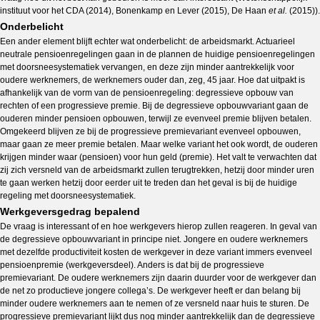
instituut voor het CDA (2014), Bonenkamp en Lever (2015), De Haan
et al.
(2015)).
Onderbelicht
Een ander element blijft echter wat onderbelicht: de arbeidsmarkt. Actuarieel
neutrale pensioenregelingen gaan in de plannen de huidige pensioenregelingen
met doorsneesystematiek vervangen, en deze zijn minder aantrekkelijk voor
oudere werknemers, de werknemers ouder dan, zeg, 45 jaar. Hoe dat uitpakt is
afhankelijk van de vorm van de pensioenregeling: degressieve opbouw van
rechten of een progressieve premie. Bij de degressieve opbouwvariant gaan de
ouderen minder pensioen opbouwen, terwijl ze evenveel premie blijven betalen.
Omgekeerd blijven ze bij de progressieve premievariant evenveel opbouwen,
maar gaan ze meer premie betalen. Maar welke variant het ook wordt, de ouderen
krijgen minder waar (pensioen) voor hun geld (premie). Het valt te verwachten dat
zij zich versneld van de arbeidsmarkt zullen terugtrekken, hetzij door minder uren
te gaan werken hetzij door eerder uit te treden dan het geval is bij de huidige
regeling met doorsneesystematiek.
Werkgeversgedrag bepalend
De vraag is interessant of en hoe werkgevers hierop zullen reageren. In geval van
de degressieve opbouwvariant in principe niet. Jongere en oudere werknemers
met dezelfde productiviteit kosten de werkgever in deze variant immers evenveel
pensioenpremie (werkgeversdeel). Anders is dat bij de progressieve
premievariant. De oudere werknemers zijn daarin duurder voor de werkgever dan
de net zo productieve jongere collega’s. De werkgever heeft er dan belang bij
minder oudere werknemers aan te nemen of ze versneld naar huis te sturen. De
progressieve premievariant lijkt dus nog minder aantrekkelijk dan de degressieve