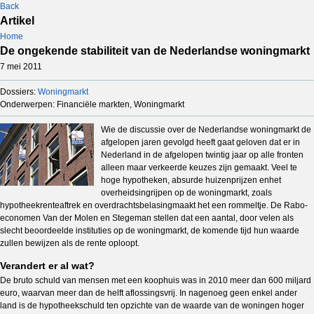
Back
Artikel
Home
De ongekende stabiliteit van de Nederlandse woningmarkt
7 mei 2011
Dossiers:
Woningmarkt
Onderwerpen: Financiële markten, Woningmarkt
Wie de discussie over de Nederlandse woningmarkt de
afgelopen jaren gevolgd heeft gaat geloven dat er in
Nederland in de afgelopen twintig jaar op alle fronten
alleen maar verkeerde keuzes zijn gemaakt. Veel te
hoge hypotheken, absurde huizenprijzen enhet
overheidsingrijpen op de woningmarkt, zoals
hypotheekrenteaftrek en overdrachtsbelasingmaakt het een rommeltje. De Rabo-
economen Van der Molen en Stegeman stellen dat een aantal, door velen als
slecht beoordeelde instituties op de woningmarkt, de komende tijd hun waarde
zullen bewijzen als de rente oploopt.
Verandert er al wat?
De bruto schuld van mensen met een koophuis was in 2010 meer dan 600 miljard
euro, waarvan meer dan de helft aflossingsvrij. In nagenoeg geen enkel ander
land is de hypotheekschuld ten opzichte van de waarde van de woningen hoger