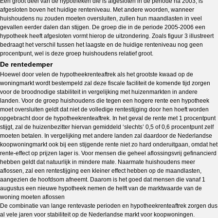
Een groot deel van de hypotheken die is afgesloten in de periode na 2003, is
afgesloten boven het huidige renteniveau. Met andere woorden, wanneer
huishoudens nu zouden moeten oversluiten, zullen hun maandlasten in veel
gevallen eerder dalen dan stijgen. De groep die in de periode 2005-2006 een
hypotheek heeft afgesloten vormt hierop de uitzondering. Zoals figuur 3 illustreert
bedraagt het verschil tussen het laagste en de huidige renteniveau nog geen
procentpunt, wel is deze groep huishoudens relatief groot.
De rentedemper
Hoewel door velen de hypotheekrenteaftrek als het grootste kwaad op de
woningmarkt wordt bestempeld zal deze fiscale faciliteit de komende tijd zorgen
voor de broodnodige stabiliteit in vergelijking met huizenmarkten in andere
landen. Voor de groep huishoudens die tegen een hogere rente een hypotheek
moet oversluiten geldt dat niet de volledige rentestijging door hen hoeft worden
opgebracht door de hypotheekrenteaftrek. In het geval de rente met 1 procentpunt
stijgt, zal de huizenbezitter hiervan gemiddeld ‘slechts’ 0,5 of 0,6 procentpunt zelf
moeten betalen. In vergelijking met andere landen zal daardoor de Nederlandse
koopwoningmarkt ook bij een stijgende rente niet zo hard onderuitgaan, omdat het
rente-effect op prijzen lager is. Voor mensen die geheel aflossingsvrij gefinancierd
hebben geldt dat natuurlijk in mindere mate. Naarmate huishoudens meer
aflossen, zal een rentestijging een kleiner effect hebben op de maandlasten,
aangezien de hoofdsom afneemt. Daarom is het goed dat mensen die vanaf 1
augustus een nieuwe hypotheek nemen de helft van de marktwaarde van de
woning moeten aflossen
De combinatie van lange rentevaste perioden en hypotheekrenteaftrek zorgen dus
al vele jaren voor stabiliteit op de Nederlandse markt voor koopwoningen.