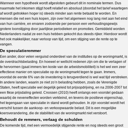
Wanneer een hypotheek wordt afgesloten gebeurt dit in nominale termen. Dus
naarmate het inkomen stijgt hoeft relatief en absoluut (doordat het tarief waartegen
af wordt getrokken hoger is) steeds minder aan rente betaald te worden. En
mensen die net een huis kopen, zijn over het algemeen nog lang niet aan het eind
van hun carrière, en ervaren zodoende per persoon een verhoudingsgewijs
grotere loonstijging door jaarlijkse periodieken en promoties. Gemiddeld worden
Nederlanders nadat ze een huis hebben gekocht dus steeds rijker. Hierdoor wordt
het ook makkelijker, naar verloop van tijd, om een stijging van de rente op te
vangen.
De speculatieremmer
Een ander, door velen verguisd onderdeel van de instituties op de woningmarkt, is
de overdrachtsbelasting. En hoewel er wellicht redenen zijn om die te verlagen of
te hervormen (gaat immers ten koste van de arbeidsmobiliteit) is het wel een zeer
effectieve manier om speculatie op de woningmarkt tegen te gaan. Immers,
voordat de eerste 6% van de investering is terugverdiend is wel wat tijd verstreken.
In andere landen, waarin ze niet zo’n belasting hebben, zoals de Verenigde
Staten, heeft speculatie wel degelijk geleid tot prijsopdrijving, en na 2006-2007 tot
een fikse prijsdaling geleid. Cnossen (2010) heeft onlangs een voorstel gedaan
waarbij de neveneffecten worden verkleind, en tevens de positieve eigenschap,
het tegengaan van speculatie in stand wordt gehouden. In zijn voorstel wordt het
verschil tussen de aankoop- en verkoopwaarde belast. Dit is een mogelijke
koersverandering, die de stabiliteit van de woningmarkt niet verstoort.
Behoudt de remmers, verlaag de schulden
De komende tijd, met een vermoedelijk stijgende rente en nog steeds een groot