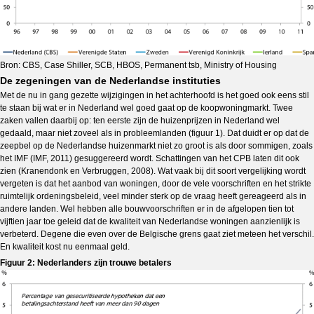
Bron: CBS, Case Shiller, SCB, HBOS, Permanent tsb, Ministry of Housing
De zegeningen van de Nederlandse instituties
Met de nu in gang gezette wijzigingen in het achterhoofd is het goed ook eens stil
te staan bij wat er in Nederland wel goed gaat op de koopwoningmarkt. Twee
zaken vallen daarbij op: ten eerste zijn de huizenprijzen in Nederland wel
gedaald, maar niet zoveel als in probleemlanden (figuur 1). Dat duidt er op dat de
zeepbel op de Nederlandse huizenmarkt niet zo groot is als door sommigen, zoals
het IMF (IMF, 2011) gesuggereerd wordt. Schattingen van het CPB laten dit ook
zien (Kranendonk en Verbruggen, 2008). Wat vaak bij dit soort vergelijking wordt
vergeten is dat het aanbod van woningen, door de vele voorschriften en het strikte
ruimtelijk ordeningsbeleid, veel minder sterk op de vraag heeft gereageerd als in
andere landen. Wel hebben alle bouwvoorschriften er in de afgelopen tien tot
vijftien jaar toe geleid dat de kwaliteit van Nederlandse woningen aanzienlijk is
verbeterd. Degene die even over de Belgische grens gaat ziet meteen het verschil.
En kwaliteit kost nu eenmaal geld.
Figuur 2: Nederlanders zijn trouwe betalers