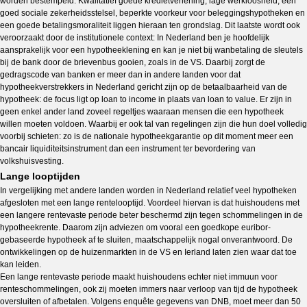
worden bestempeld. Kwalitatief goede kredietverlening, lage werkloosheid, een
goed sociale zekerheidsstelsel, beperkte voorkeur voor beleggingshypotheken en
een goede betalingsmoraliteit liggen hieraan ten grondslag. Dit laatste wordt ook
veroorzaakt door de institutionele context: In Nederland ben je hoofdelijk
aansprakelijk voor een hypotheeklening en kan je niet bij wanbetaling de sleutels
bij de bank door de brievenbus gooien, zoals in de VS. Daarbij zorgt de
gedragscode van banken er meer dan in andere landen voor dat
hypotheekverstrekkers in Nederland gericht zijn op de betaalbaarheid van de
hypotheek: de focus ligt op loan to income in plaats van loan to value. Er zijn in
geen enkel ander land zoveel regeltjes waaraan mensen die een hypotheek
willen moeten voldoen. Waarbij er ook tal van regelingen zijn die hun doel volledig
voorbij schieten: zo is de nationale hypotheekgarantie op dit moment meer een
bancair liquiditeitsinstrument dan een instrument ter bevordering van
volkshuisvesting.
Lange looptijden
In vergelijking met andere landen worden in Nederland relatief veel hypotheken
afgesloten met een lange rentelooptijd. Voordeel hiervan is dat huishoudens met
een langere rentevaste periode beter beschermd zijn tegen schommelingen in de
hypotheekrente. Daarom zijn adviezen om vooral een goedkope euribor-
gebaseerde hypotheek af te sluiten, maatschappelijk nogal onverantwoord. De
ontwikkelingen op de huizenmarkten in de VS en Ierland laten zien waar dat toe
kan leiden.
Een lange rentevaste periode maakt huishoudens echter niet immuun voor
renteschommelingen, ook zij moeten immers naar verloop van tijd de hypotheek
oversluiten of afbetalen. Volgens enquête gegevens van DNB, moet meer dan 50