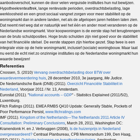
aanbodoverschot, kunnen de door velen verguisde instituties hun nut bewijzen.
Hypotheekrenteaftrek, lange rentevaste perioden, overdrachtsbelasting, lage
werkloosheid en een groot sociaal vangnet zorgen voor meer stabiliteit op de
woningmarkt dan in andere landen, net als de afgelopen jaren hebben laten zien.
Dat neemt niet weg dat er natuurlijk wel het één en ander moet veranderen op de
Nederlandse woningmarkt. Voor koopwoningen is de eerste stap het terugbrengen
van de bruto schuldposities. Hoge bruto schulden zijn niet goed voor de stabiliteit
van het financiële stelsel. De eerste stappen zijn hiertoe gezet. Stap twee is een
integrale visie op de hele woningmarkt, inclusief (sociale) woningbouw. Maar laat
nu eerst de echt niet zo onzinnige instituties op de Nederlandse woningmarkt hun
waarde bewijzen!
Referenties
Cnossen, S. (2010)
Vervang overdrachtsbelasting door BTW over
waardevermeerdering huis
, 28 december 2010, 3e jaargang,
Me Judice
.
De Nederlandsche Bank (DNB) (2011).
Overzicht Financiële Stabiliteit in
Nederland
, Voorjaar 2011 / Nr. 13, Amsterdam.
Eurostat (2011). "
National accounts – GDP
" - Statistics Explained (2011/5/2),
Luxemburg.
Fitch Ratings (2011). EMEA RMBS Q410 Update: Generally Stable, Pockets of
Poor Performance Persist,
www.fitchratings.com
IMF (2011).
Kingdom of the Netherlands—The Netherlands 2011 Article IV
Consultation: Preliminary Conclusions
, March 28, 2011, Washington DC:
Kranendonk H. en J. Verbruggen (2008),
Is de huizenprijs in Nederland
overgewaardeerd?
Centraal Planbureau, CPB Memorandum 199, Den Haag,
SEO (2011).
Publieke belangen en hypotheekregulering
, Amsterdam.