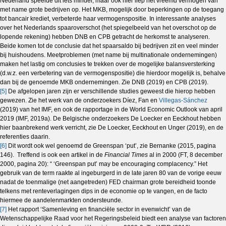
Nederland speelde dit iets minder, maar ook hier liep het vreemd vermogen van
met name grote bedrijven op. Het MKB, mogelijk door beperkingen op de toegang
tot bancair krediet, verbeterde haar vermogenspositie. In interessante analyses
over het Nederlands spaaroverschot (het spiegelbeeld van het overschot op de
lopende rekening) hebben DNB en CPB getracht de herkomst te analyseren.
Beide komen tot de conclusie dat het spaarsaldo bij bedrijven zit en veel minder
bij huishoudens. Meetproblemen (met name bij multinationale ondernemingen)
maken het lastig om conclusies te trekken over de mogelijke balansversterking
(d.w.z. een verbetering van de vermogenspositie) die hierdoor mogelijk is, behalve
dan bij de genoemde MKB ondernemingen. Zie DNB (2019) en CPB (2019).
[5]
De afgelopen jaren zijn er verschillende studies geweest die hierop hebben
gewezen. Zie het werk van de onderzoekers Díez, Fan en
Villegas-Sánchez
(2019) van het IMF, en ook de rapportage in de World Economic Outlook van april
2019 (IMF, 2019a). De Belgische onderzoekers De Loecker en Eeckhout hebben
hier baanbrekend werk verricht, zie De Loecker, Eeckhout en Unger (2019), en de
referenties daarin.
[6]
Dit wordt ook wel genoemd de Greenspan ‘put’, zie Bernanke (2015, pagina
146). Treffend is ook een artikel in de
Financial Times
al in 2000 (FT, 8 december
2000, pagina 20): “ ‘Greenspan put’ may be encouraging complacency.” Het
gebruik van de term raakte al ingeburgerd in de late jaren 80 van de vorige eeuw
nadat de toenmalige (net aangetreden) FED chairman grote bereidheid toonde
telkens met renteverlagingen dips in de economie op te vangen, en de facto
hiermee de aandelenmarkten ondersteunde.
[7]
Het rapport ‘Samenleving en financiële sector in evenwicht’ van de
Wetenschappelijke Raad voor het Regeringsbeleid biedt een analyse van factoren