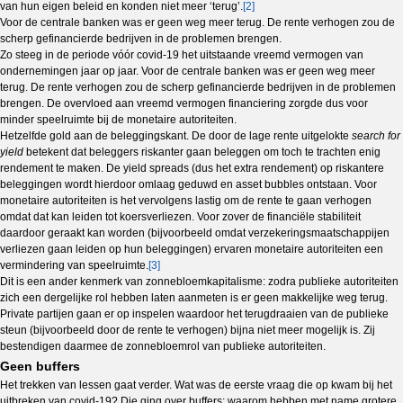
van hun eigen beleid en konden niet meer ‘terug’.
[2]
Voor de centrale banken was er geen weg meer terug. De rente verhogen zou de
scherp gefinancierde bedrijven in de problemen brengen.
Zo steeg in de periode vóór covid-19 het uitstaande vreemd vermogen van
ondernemingen jaar op jaar. Voor de centrale banken was er geen weg meer
terug. De rente verhogen zou de scherp gefinancierde bedrijven in de problemen
brengen. De overvloed aan vreemd vermogen financiering zorgde dus voor
minder speelruimte bij de monetaire autoriteiten.
Hetzelfde gold aan de beleggingskant. De door de lage rente uitgelokte
search for
yield
betekent dat beleggers riskanter gaan beleggen om toch te trachten enig
rendement te maken. De yield spreads (dus het extra rendement) op riskantere
beleggingen wordt hierdoor omlaag geduwd en asset bubbles ontstaan. Voor
monetaire autoriteiten is het vervolgens lastig om de rente te gaan verhogen
omdat dat kan leiden tot koersverliezen. Voor zover de financiële stabiliteit
daardoor geraakt kan worden (bijvoorbeeld omdat verzekeringsmaatschappijen
verliezen gaan leiden op hun beleggingen) ervaren monetaire autoriteiten een
vermindering van speelruimte.
[3]
Dit is een ander kenmerk van zonnebloemkapitalisme: zodra publieke autoriteiten
zich een dergelijke rol hebben laten aanmeten is er geen makkelijke weg terug.
Private partijen gaan er op inspelen waardoor het terugdraaien van de publieke
steun (bijvoorbeeld door de rente te verhogen) bijna niet meer mogelijk is. Zij
bestendigen daarmee de zonnebloemrol van publieke autoriteiten.
Geen buffers
Het trekken van lessen gaat verder. Wat was de eerste vraag die op kwam bij het
uitbreken van covid-19? Die ging over buffers: waarom hebben met name grotere