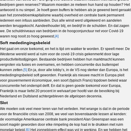
bedrijven geen reserves? Waarom moesten ze meteen hun hand op houden? Het
antwoord is nu simpel. Je hoeft geen buffers te hebben als je gewend bent geraakt
aan het zonnebloemkapitalisme waarbij overheid en centrale bank permanent
iedereen een infuus aanbieden. Dus alle winst werd uitgekeerd en aandelen
werden teruggekocht. Aandeelhouder blij, en bedrijf in de schulden. En dat zagen
we. De schuldniveaus van bedrijven in de hoogconjunctuur net voor Covid-19
waren nog nooit zo hoog geweest.
[4]
Soft mededingingsbeleid
Het gaat om onze toekomst, en het is tijd om wakker te worden. Er speelt meer. De
Westerse wereld werd al ruim voor de covid-19 crisis gekenmerkt door lage
productiviteitsstijgingen. Bestaande bedrijven hebben hun marktmacht kunnen
vergroten via fusies en overnames, en hebben concurrentie dus buitenspel
kunnen zetten.
[5]
En ja, door alle lobby’s, in de VS nog sterker dan Europa, is het
mededingingsbeleid soft geworden. Frankrijk als nieuwe macht in Europa pleit
voor
gouvernement économique
, een soort (typisch Frans) topdown beleid waar
concurrentie het onderspit delft. En dat is geen goede toekomst voor Europa,
Frankrijk is maar liefst 20 procent in welvaart per hoofd van de bevolking bij
Nederland en Duitsland achtergebleven de afgelopen decennia.
Slot
We moeten ook veel meer leren van het verleden. Het wrange is dat in de periode
voor de financiële crisis van 2008, we veel van bovenstaande lessen al kenden:
de voormalige Amerikaanse centrale bank president Alan Greenspan was een
soort magiër geworden door elke rimpeling de kop had in te drukken met ruim
monetair beleid.
[6]
Het zonnebloem-effect was vol in werking. En we hebben het