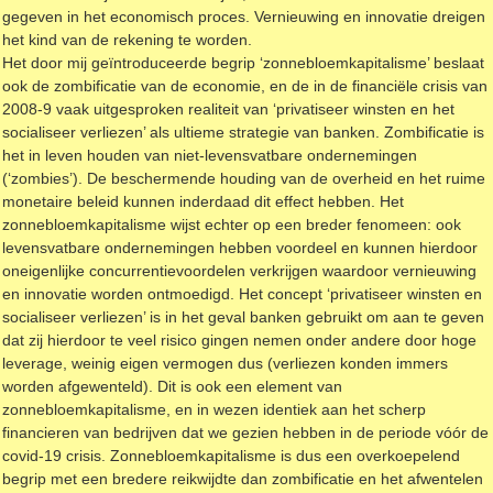
gegeven in het economisch proces. Vernieuwing en innovatie dreigen
het kind van de rekening te worden.
Het door mij geïntroduceerde begrip ‘zonnebloemkapitalisme’ beslaat
ook de zombificatie van de economie, en de in de financiële crisis van
2008-9 vaak uitgesproken realiteit van ‘privatiseer winsten en het
socialiseer verliezen’ als ultieme strategie van banken. Zombificatie is
het in leven houden van niet-levensvatbare ondernemingen
(‘zombies’). De beschermende houding van de overheid en het ruime
monetaire beleid kunnen inderdaad dit effect hebben. Het
zonnebloemkapitalisme wijst echter op een breder fenomeen: ook
levensvatbare ondernemingen hebben voordeel en kunnen hierdoor
oneigenlijke concurrentievoordelen verkrijgen waardoor vernieuwing
en innovatie worden ontmoedigd. Het concept ‘privatiseer winsten en
socialiseer verliezen’ is in het geval banken gebruikt om aan te geven
dat zij hierdoor te veel risico gingen nemen onder andere door hoge
leverage, weinig eigen vermogen dus (verliezen konden immers
worden afgewenteld). Dit is ook een element van
zonnebloemkapitalisme, en in wezen identiek aan het scherp
financieren van bedrijven dat we gezien hebben in de periode vóór de
covid-19 crisis. Zonnebloemkapitalisme is dus een overkoepelend
begrip met een bredere reikwijdte dan zombificatie en het afwentelen