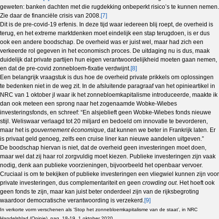
geweten: banken dachten met die rugdekking onbeperkt risico’s te kunnen nemen.
Zie daar de financiële crisis van 2008.
[7]
Dit is de pre-covid-19 erfenis. In deze tijd waar iedereen blij roept, de overheid is
terug, en het extreme marktdenken moet eindelijk een stap terugdoen, is er dus
ook een andere boodschap. De overheid was er juist wel, maar had zich een
verkeerde rol gegeven in het economisch proces. De uitdaging nu is dus, maak
duidelijk dat private partijen hun eigen verantwoordelijkheid moeten gaan nemen,
en dat de pre-covid zonnebloem-fixatie verdwijnt.
[8]
Een belangrijk vraagstuk is dus hoe de overheid private prikkels om oplossingen
te bedenken niet in de weg zit. In de afsluitende paragraaf van het opinieartikel in
NRC van 1 oktober jl waar ik het zonnebloemkapitalisme introduceerde, maakte ik
dan ook meteen een sprong naar het zogenaamde Wobke-Wiebes
investeringsfonds, en schreef: “En alsjeblieft geen Wobke-Wiebes fonds nieuwe
stijl. Weliswaar verlaagd tot 20 miljard en bedoeld om innovatie te bevorderen,
maar het is
gouvernement économique
, dat kunnen we beter in Frankrijk laten. Er
is privaat geld genoeg, zelfs een cruise liner kan nieuwe aandelen uitgeven.”
De boodschap hiervan is niet, dat de overheid geen investeringen moet doen,
maar wel dat zij haar rol zorgvuldig moet kiezen. Publieke investeringen zijn vaak
nodig, denk aan publieke voorzieningen, bijvoorbeeld het openbaar vervoer.
Cruciaal is om te bekijken of publieke investeringen een vliegwiel kunnen zijn voor
private investeringen, dus complementariteit en geen
crowding out
. Het hoeft ook
geen fonds te zijn, maar kan juist beter onderdeel zijn van de rijksbegroting
waardoor democratische verantwoording is verzekerd.
[9]
In verkorte vorm verschenen als ‘Stop het zonnebloemkapitalisme van de staat’, in NRC
Handelsblad (Opinie), pag. 18-19, 1 oktober 2020