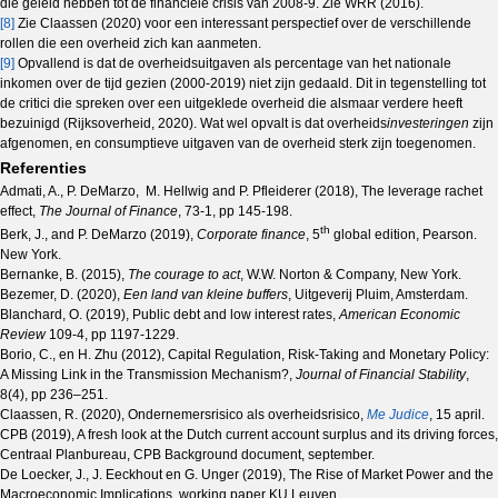
die geleid hebben tot de financiële crisis van 2008-9. Zie WRR (2016).
[8]
Zie Claassen (2020) voor een interessant perspectief over de verschillende
rollen die een overheid zich kan aanmeten.
[9]
Opvallend is dat de overheidsuitgaven als percentage van het nationale
inkomen over de tijd gezien (2000-2019) niet zijn gedaald. Dit in tegenstelling tot
de critici die spreken over een uitgeklede overheid die alsmaar verdere heeft
bezuinigd (Rijksoverheid, 2020). Wat wel opvalt is dat overheids
investeringen
zijn
afgenomen, en consumptieve uitgaven van de overheid sterk zijn toegenomen.
Referenties
Admati, A., P. DeMarzo, M. Hellwig and P. Pfleiderer (2018), The leverage rachet
effect,
The Journal of Finance
, 73-1, pp 145-198.
th
Berk, J., and P. DeMarzo (2019),
Corporate finance
, 5
global edition, Pearson.
New York.
Bernanke, B. (2015),
The courage to act
, W.W. Norton & Company, New York.
Bezemer, D. (2020),
Een land van kleine buffers
, Uitgeverij Pluim, Amsterdam.
Blanchard, O. (2019), Public debt and low interest rates,
American Economic
Review
109-4, pp 1197-1229.
Borio, C., en H. Zhu (2012), Capital Regulation, Risk-Taking and Monetary Policy:
A Missing Link in the Transmission Mechanism?,
Journal of Financial Stability
,
8(4), pp 236–251.
Claassen, R. (2020), Ondernemersrisico als overheidsrisico,
Me Judice
, 15 april.
CPB (2019), A fresh look at the Dutch current account surplus and its driving forces,
Centraal Planbureau, CPB Background document, september.
De Loecker, J., J. Eeckhout en G. Unger (2019), The Rise of Market Power and the
Macroeconomic Implications, working paper KU Leuven.