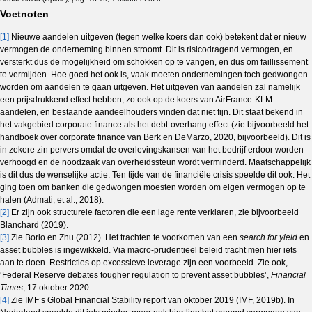
Voetnoten
[1]
Nieuwe aandelen uitgeven (tegen welke koers dan ook) betekent dat er nieuw
vermogen de onderneming binnen stroomt. Dit is risicodragend vermogen, en
versterkt dus de mogelijkheid om schokken op te vangen, en dus om faillissement
te vermijden. Hoe goed het ook is, vaak moeten ondernemingen toch gedwongen
worden om aandelen te gaan uitgeven. Het uitgeven van aandelen zal namelijk
een prijsdrukkend effect hebben, zo ook op de koers van AirFrance-KLM
aandelen, en bestaande aandeelhouders vinden dat niet fijn. Dit staat bekend in
het vakgebied corporate finance als het debt-overhang effect (zie bijvoorbeeld het
handboek over corporate finance van Berk en DeMarzo, 2020, bijvoorbeeld). Dit is
in zekere zin pervers omdat de overlevingskansen van het bedrijf erdoor worden
verhoogd en de noodzaak van overheidssteun wordt verminderd. Maatschappelijk
is dit dus de wenselijke actie. Ten tijde van de financiële crisis speelde dit ook. Het
ging toen om banken die gedwongen moesten worden om eigen vermogen op te
halen (Admati, et al., 2018).
[2]
Er zijn ook structurele factoren die een lage rente verklaren, zie bijvoorbeeld
Blanchard (2019).
[3]
Zie Borio en Zhu (2012). Het trachten te voorkomen van een
search for yield
en
asset bubbles is ingewikkeld. Via macro-prudentieel beleid tracht men hier iets
aan te doen. Restricties op excessieve leverage zijn een voorbeeld. Zie ook,
‘Federal Reserve debates tougher regulation to prevent asset bubbles’,
Financial
Times
, 17 oktober 2020.
[4]
Zie IMF’s Global Financial Stability report van oktober 2019 (IMF, 2019b). In