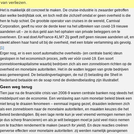
van verliezen.
Het is makkelijk dit concreet te maken. De cruise-industrie is zwaarder getroffen
dan welke bedrijfstak ook, en toch redt die zichzelf omdat er geen overheid is die
hen te hulp schiet. De grootste operator van cruises in de wereld, Carnival
Corporation, geeft nu voor de derde keer na het uitbreken van covid-19 nieuwe
aandelen uit – ze is dus geld aan het ophalen van private beleggers om te
overleven. En wat doet AirFrance-KLM? Zij geeft zelf geen nieuwe aandelen uit, en
steekt alleen haar hand uit bij de overheid, met een totale verlamming als gevolg.
[1]
Erger nog, er is een soort automatische overheids- (en centrale bank) steun
geslopen in het economisch proces, zelfs ver vóór covid-19. Een soort
zonnebloemkapitalisme waarbij bedrijven zich als een zonnebloem richten op de
overheid en monetaire autoriteiten. Het in de watten leggen van grote bedrijven
was gemeengoed. De belastingverlagingen, de nul (!) belasting die Shell in
Nederland betaalde en de soap rond de dividendbelasting zijn illustratief.
Geen weg terug
Tien jaar na de financiële crisis van 2008-9 waren centrale banken nog steeds het
middelpunt van de economie. Een verslaving aan ruim monetair beleid bleek een
niet terug te draaien fenomeen – eenmaal ingang gezet, draaiden iedereen zich
als een zonnebloem naar de monetaire autoriteiten, en maakten keuzes die het
beleid bestendigden. Bij een lage rente kun je veel vreemd vermogen nemen (en
je dus scherp financieren) en als je wilt beleggen moet je juist veel risico nemen
om te trachten rendement te maken (
search for yield
). En deze reacties creëren
perverse effecten voor monetaire autoriteiten: zij werden namelijk gevangenen