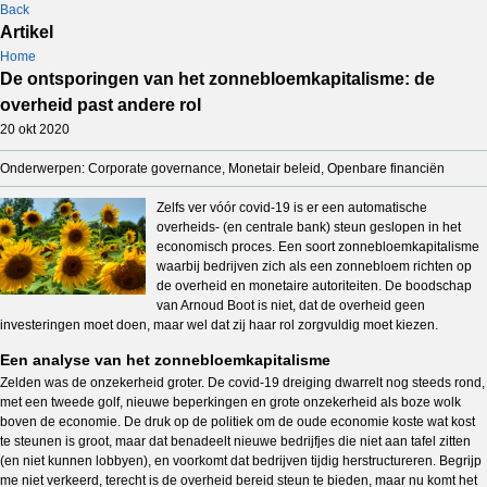
Back
Artikel
Home
De ontsporingen van het zonnebloemkapitalisme: de
overheid past andere rol
20 okt 2020
Onderwerpen: Corporate governance, Monetair beleid, Openbare financiën
Zelfs ver vóór covid-19 is er een automatische
overheids- (en centrale bank) steun geslopen in het
economisch proces. Een soort zonnebloemkapitalisme
waarbij bedrijven zich als een zonnebloem richten op
de overheid en monetaire autoriteiten. De boodschap
van Arnoud Boot is niet, dat de overheid geen
investeringen moet doen, maar wel dat zij haar rol zorgvuldig moet kiezen.
Een analyse van het zonnebloemkapitalisme
Zelden was de onzekerheid groter. De covid-19 dreiging dwarrelt nog steeds rond,
met een tweede golf, nieuwe beperkingen en grote onzekerheid als boze wolk
boven de economie. De druk op de politiek om de oude economie koste wat kost
te steunen is groot, maar dat benadeelt nieuwe bedrijfjes die niet aan tafel zitten
(en niet kunnen lobbyen), en voorkomt dat bedrijven tijdig herstructureren. Begrijp
me niet verkeerd, terecht is de overheid bereid steun te bieden, maar nu komt het