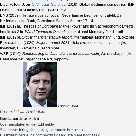
Díez, F., Fan, J. en
C. Villegas-Sánchez
(2019), Global declining competition, IMF
(International Monetary Fund) WP/19/82.
DNB (2019), Het spaaroverschot van Nederlandse bedrijven ontrafeld, De
Nederlandsche Bank, Occasional Studies Volume 17 – 4.
IMF (2019a), The Rise of Corporate Market Power and its Macroeconomic Effects ,
hoofdstuk 2 in:
World Economic Outlook
, International Monetary Fund, april.
IMF (2019b),
Global financial stability report
, International Monetary Fund, oktober.
Rijksoverheid (2020),
Miljoenennota 2021
, Nota over de toestand van ’s rijks
financiën, Rijksoverheid, september.
WRR (2016),
Samenleving en financiële sector in evenwicht
, Wetenschappelijke
Raad voor het Regeringsbeleid, rapport 96.
Arnoud Boot
Universiteit van Amsterdam
Gerelateerde artikelen
Overheidsfalen en de KLM gekte
Staatsinvesteringsfonds: de governance is cruciaal
Duurzaam herstel na coronacrisis geen luxe maar noodzaak