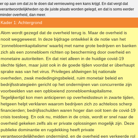
er op aan om dat zo te doen dat vernieuwing een kans krijgt. En dat vergt dat
verantwoordelijkheden op de juiste plaats worden gelegd, en dat is soms eerder
minder overheid, dan meer.
Kader 1: Achtergrond
Alom wordt gezegd dat de overheid terug is. Maar de overheid is
nooit weggeweest. In deze bijdrage ontwikkel ik de notie van het
‘zonnebloemkapitalisme’ waarbij met name grote bedrijven en banken
zich als een zonnebloem richten op bescherming door overheid en
monetaire autoriteiten. En dat niet alleen in de huidige covid-19
slechte tijden, maar juist ook in de goede tijden voordat er überhaupt
sprake was van het virus. Privileges afdwingen bij nationale
overheden, zwak mededingingsbeleid, ruim monetair beleid en
bedrijfsstrategieën gericht op het ondermijnen van concurrentie zijn
voorbeelden van een opbloeiend zonnebloemkapitalisme.
Tegelijkertijd kon men anticiperen op overheidssteun in zwarte tijden,
hetgeen helpt verklaren waarom bedrijven zich zo achteloos scherp
financierden; bedrijfsschulden waren hoger dan ooit toen de covid-19
crisis toesloeg. En ook nu, midden in de crisis, wordt er snel naar de
overheid gekeken zelfs als er private oplossingen mogelijk zijn. Deze
publieke dominantie en rugdekking heeft private
verantwoordelijkheden ondermijnd, en de overheid een verkeerde rol