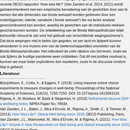
recente OESO rapporten ‘How was life?’ (Van Zanden et al. 2014; 2021) wordt
geëxperimenteerd met een empirische benadering van de gewichten door aan te
nemen dat alle dimensies van brede welvaart worden gedreven door een
onderliggende, latente, variabele (‘brede welvaart’) die via factor analyse
gereconstrueerd kan worden, waarbij de gewichten van de individuele reeksen
geschat kunnen worden. De ontwikkeling van de Brede Welvaartindicator blijkt
behoorlijk robuust te zijn voor het gebruik van verschillende wegingsschema’s.
Dat deze wegingen niet in beton zijn gegoten, en per land en tijdperk kunnen
veranderen is ons inziens een van de (wetenschappelijke) voordelen van de
Brede Welvaartsindicator. Het reflecteert de volle rijkdom van het leven, zoals we
ook tijdens de huidige pandemie weer ontdekken. Dat dit niet politiek neutraal is,
kunnen we maar beter expliciteren dan maskeren, zoals in de discussie rondom
bbp is gebeurt.
Literatuur
Brynjolfsson, E., Collis, A., & Eggers, F. (2019). Using massive online choice
experiments to measure changes in well-being. Proceedings of the National
Academy of Sciences, 116(15), 7250-7255. DOI: 10.1073/pnas.1815663116
Rijpma, A., M. Moatsos, M. Badir & Stegeman, H. (2016)
Netherlands beyond GDP:
a wellbeing index
. MPRA Paper No. 78934
Van Zanden, J. L., Baten, J., Mira d’Ercole, M., Rijpma, A., Smith, C., & Timmer, M.
(2014).
How Was Life?: Global Well-being since 1820
, OECD Publishing, Paris,
Van Zanden, J.L., Malinovksi, M., Mira d’Ercole, M. & Rijpma, A. (2021).
How Was
Life? Volume II: New Perspectives on Well-being and Global Inequality since 1820
,