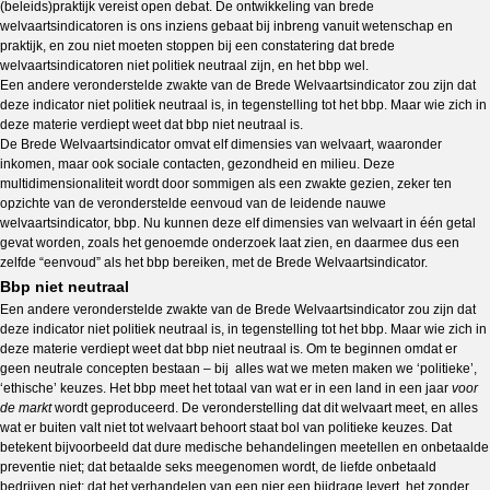
(beleids)praktijk vereist open debat. De ontwikkeling van brede
welvaartsindicatoren is ons inziens gebaat bij inbreng vanuit wetenschap en
praktijk, en zou niet moeten stoppen bij een constatering dat brede
welvaartsindicatoren niet politiek neutraal zijn, en het bbp wel.
Een andere veronderstelde zwakte van de Brede Welvaartsindicator zou zijn dat
deze indicator niet politiek neutraal is, in tegenstelling tot het bbp. Maar wie zich in
deze materie verdiept weet dat bbp niet neutraal is.
De Brede Welvaartsindicator omvat elf dimensies van welvaart, waaronder
inkomen, maar ook sociale contacten, gezondheid en milieu. Deze
multidimensionaliteit wordt door sommigen als een zwakte gezien, zeker ten
opzichte van de veronderstelde eenvoud van de leidende nauwe
welvaartsindicator, bbp. Nu kunnen deze elf dimensies van welvaart in één getal
gevat worden, zoals het genoemde onderzoek laat zien, en daarmee dus een
zelfde “eenvoud” als het bbp bereiken, met de Brede Welvaartsindicator.
Bbp niet neutraal
Een andere veronderstelde zwakte van de Brede Welvaartsindicator zou zijn dat
deze indicator niet politiek neutraal is, in tegenstelling tot het bbp. Maar wie zich in
deze materie verdiept weet dat bbp niet neutraal is. Om te beginnen omdat er
geen neutrale concepten bestaan – bij alles wat we meten maken we ‘politieke’,
‘ethische’ keuzes. Het bbp meet het totaal van wat er in een land in een jaar
voor
de markt
wordt geproduceerd. De veronderstelling dat dit welvaart meet, en alles
wat er buiten valt niet tot welvaart behoort staat bol van politieke keuzes. Dat
betekent bijvoorbeeld dat dure medische behandelingen meetellen en onbetaalde
preventie niet; dat betaalde seks meegenomen wordt, de liefde onbetaald
bedrijven niet; dat het verhandelen van een nier een bijdrage levert, het zonder