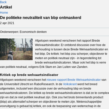
Back
Artikel
Home
De politieke neutraliteit van bbp ontmaskerd
2 apr 2021
Onderwerpen: Economisch denken
Afgelopen weekend verscheen het rapport Brede
Welvaartsindicator. Er ontstond discussie over hoe de
verhouding is tussen deze Brede Welvaartsindicator en
het bbp. De kritiek: het bbp zou scherper, objectiever te
meten en politiek neutraal zijn - in tegenstelling tot
brede welvaartsindicatoren. Maar ook het bbp is verre
van politiek neutraal, volgens Erik Stam en Jan Luiten van Zanden.
Kritiek op brede welvaartsindicator
Afgelopen weekend verscheen het
nieuwe rapport Brede Welvaartsindicator
van
de Universiteit Utrecht en RaboResearch. In de
Volkskrant
werd het breed
uitgemeten, inclusief een discussie over de verhouding bbp en brede
welvaartsindicatoren. De kritiek op brede welvaartsindicatoren is dat ze te complex
zijn en dat ze niet politiek neutraal zijn. Ook zou het bruto binnenlands product
(bbp) als alternatief scherper en objectiever te meten zijn. Wetenschappelijke
vooruitgang is gebaat bij kritiek, en ook de toepassing van wetenschap in de