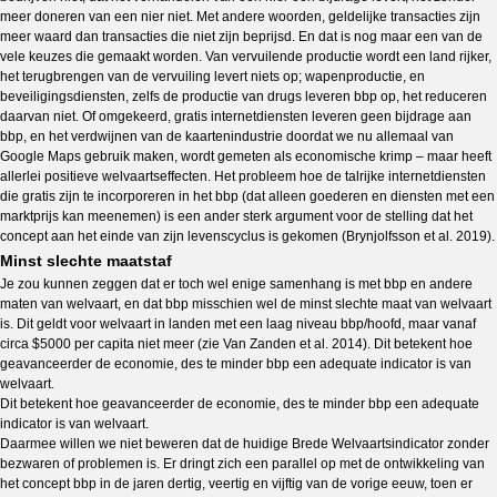
meer doneren van een nier niet. Met andere woorden, geldelijke transacties zijn
meer waard dan transacties die niet zijn beprijsd. En dat is nog maar een van de
vele keuzes die gemaakt worden. Van vervuilende productie wordt een land rijker,
het terugbrengen van de vervuiling levert niets op; wapenproductie, en
beveiligingsdiensten, zelfs de productie van drugs leveren bbp op, het reduceren
daarvan niet. Of omgekeerd, gratis internetdiensten leveren geen bijdrage aan
bbp, en het verdwijnen van de kaartenindustrie doordat we nu allemaal van
Google Maps gebruik maken, wordt gemeten als economische krimp – maar heeft
allerlei positieve welvaartseffecten. Het probleem hoe de talrijke internetdiensten
die gratis zijn te incorporeren in het bbp (dat alleen goederen en diensten met een
marktprijs kan meenemen) is een ander sterk argument voor de stelling dat het
concept aan het einde van zijn levenscyclus is gekomen (Brynjolfsson et al. 2019).
Minst slechte maatstaf
Je zou kunnen zeggen dat er toch wel enige samenhang is met bbp en andere
maten van welvaart, en dat bbp misschien wel de minst slechte maat van welvaart
is. Dit geldt voor welvaart in landen met een laag niveau bbp/hoofd, maar vanaf
circa $5000 per capita niet meer (zie Van Zanden et al. 2014). Dit betekent hoe
geavanceerder de economie, des te minder bbp een adequate indicator is van
welvaart.
Dit betekent hoe geavanceerder de economie, des te minder bbp een adequate
indicator is van welvaart.
Daarmee willen we niet beweren dat de huidige Brede Welvaartsindicator zonder
bezwaren of problemen is. Er dringt zich een parallel op met de ontwikkeling van
het concept bbp in de jaren dertig, veertig en vijftig van de vorige eeuw, toen er