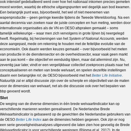
ook intensief gedebatteerd werd over hoe het nationaal inkomen precies gemeten
moest worden, waarbij de ethische uitgangspunten wel degelijk aan bod kwamen.
Een belangrijk punt was, bijvoorbeeld, het wel of niet meenemen van
wapenproductie – geen geringe kwestie tijdens de Tweede Wereldoorlog. Na een
aantal decennia van zoeken naar de juiste concepten en hun meting, werden door
internationale organisaties als de VN en OESO afspraken gemaakt – soms
tamelijk willekeurige – waar men zich vervolgens in grote lijnen bij neergelegd
heeft. Regelmatig, bij herzieningen van het
System of National Accounts
, werden
deze aangepast, mede om rekening te houden met de feitelijke evolutie van de
economieën. Ook daarin werden keuzes gemaakt – over bijvoorbeeld het meten
van productie in de dienstensector en de overheidssector, waar vaak geen markt
aan te pas komt – die objectief en eenduidig lijken, maar dat allerminst zijn. Nu,
zeventig jaar later, vindt er een vergelijkbaar collectief zoekproces plaats naar het
conceptualiseren en meten van brede welvaart, en spelen dezelfde instellingen
daarin een belangrijke rol; de OESO bijvoorbeeld met het
Better Life Initiative
.
Natuurlijk zal er altijd discussie zijn over de scherpte en objectiviteit van de maten
voor de dimensies van welvaart, net als die discussie ook over het bepalen van
bbp gevoerd wordt.
Slot
De weging van de diverse dimensies in één brede welvaartindicator kan op
verschillende manieren worden gerealiseerd. De Nederlandse Brede
Welvaartsindicator is gebaseerd op de gewichten die Nederlandse gebruikers van
de OESO
Better Life Index
aan de dimensies hebben gegeven. Ook zijn er nog
een serie gevoeligheidsanalyses uitgevoerd die laten zien hoe gevoelig de Brede
Welvaartindicator is voor verschillende wegingen (Rijpma et al. 2017). In de