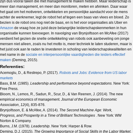
zijn dus vooral taken die met management te maken hebben. Maar leiderschap is
meer dan management, en meer dan monitoren, meten en afvinken. Daar waar
het gaat om het motiveren, ontwikkelen en persoonlijke aandacht voor de mens
achter de werknemer, legt de robot het af tegen een baas van vlees en bloed. Zo
bezien is de robot ons nog niet de baas, en is het voor organisaties als Uber en
Amazon
de vraag hoe ze juist deze belangrijke leiderschapskenmerken in hun
organisatie kunnen toevoegen. In navolging van Brynjolfsson en McAfee (2017)
verdient het gezien de snelle ontwikkeling van robots ook aanbeveling om jonge
mensen niet alleen, zoals nu het motto is, meer techniek te laten studeren, maar is
het juist ook aan te raden te investeren in scholing van leiderschapskwaliteiten en
met name in de
sociale en interpersoonlijke vaardigheden die leiders effectief
maken
(Deming, 2015).
Referenties:
Acemoglu, D., & Restrepo, P. (2017).
Robots and Jobs: Evidence from US labor
markets
Bass, B.M. (1985).
Leadership and performance beyond expectations.
New York:
Free Press.
Bloom, N., Lemos, R., Sadun, R., Scur, D., & Van Reenen, J. (2014). The new
empirical economics of management.
Journal of the European Economic
Association
,
12
(4), 835-876.
Brynjolfsson, E. & McAfee, A. (2014).
The Second Machine Age: Work,
Progress, and Prosperity in a Time of Brilliant Technologies
. New York: WW
Norton & Company.
Burns, J.M. (1978).
Leadership
. New York: Harper & Row.
Deming, D.J. (2015).
The Growing Importance of Social Skills in the Labor Market
.