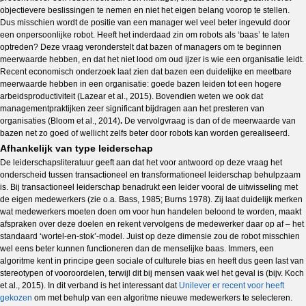
objectievere beslissingen te nemen en niet het eigen belang voorop te stellen.
Dus misschien wordt de positie van een manager wel veel beter ingevuld door
een onpersoonlijke robot. Heeft het inderdaad zin om robots als ‘baas’ te laten
optreden? Deze vraag veronderstelt dat bazen of managers om te beginnen
meerwaarde hebben, en dat het niet lood om oud ijzer is wie een organisatie leidt.
Recent economisch onderzoek laat zien dat bazen een duidelijke en meetbare
meerwaarde hebben in een organisatie: goede bazen leiden tot een hogere
arbeidsproductiviteit (Lazear et al., 2015). Bovendien weten we ook dat
managementpraktijken zeer significant bijdragen aan het presteren van
organisaties (Bloom et al., 2014)
.
De vervolgvraag is dan of de meerwaarde van
bazen net zo goed of wellicht zelfs beter door robots kan worden gerealiseerd.
Afhankelijk van type leiderschap
De leiderschapsliteratuur geeft aan dat het voor antwoord op deze vraag het
onderscheid tussen transactioneel en transformationeel leiderschap behulpzaam
is. Bij transactioneel leiderschap benadrukt een leider vooral de uitwisseling met
de eigen medewerkers (zie o.a. Bass, 1985; Burns 1978). Zij laat duidelijk merken
wat medewerkers moeten doen om voor hun handelen beloond te worden, maakt
afspraken over deze doelen en rekent vervolgens de medewerker daar op af – het
standaard ‘wortel-en-stok’-model. Juist op deze dimensie zou de robot misschien
wel eens beter kunnen functioneren dan de menselijke baas. Immers, een
algoritme kent in principe geen sociale of culturele bias en heeft dus geen last van
stereotypen of vooroordelen, terwijl dit bij mensen vaak wel het geval is (bijv. Koch
et al., 2015). In dit verband is het interessant dat
Unilever er recent voor heeft
gekozen
om met behulp van een algoritme nieuwe medewerkers te selecteren.