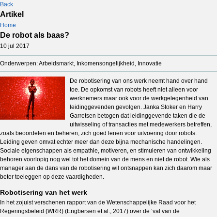
Back
Artikel
Home
De robot als baas?
10 jul 2017
Onderwerpen: Arbeidsmarkt, Inkomensongelijkheid, Innovatie
De robotisering van ons werk neemt hand over hand
toe. De opkomst van robots heeft niet alleen voor
werknemers maar ook voor de werkgelegenheid van
leidinggevenden gevolgen. Janka Stoker en Harry
Garretsen betogen dat leidinggevende taken die de
uitwisseling of transacties met medewerkers betreffen,
zoals beoordelen en beheren, zich goed lenen voor uitvoering door robots.
Leiding geven omvat echter meer dan deze bijna mechanische handelingen.
Sociale eigenschappen als empathie, motiveren, en stimuleren van ontwikkeling
behoren voorlopig nog wel tot het domein van de mens en niet de robot. Wie als
manager aan de dans van de robotisering wil ontsnappen kan zich daarom maar
beter toeleggen op deze vaardigheden.
Robotisering van het werk
In het zojuist verschenen rapport van de Wetenschappelijke Raad voor het
Regeringsbeleid (WRR) (Engbersen et al., 2017) over de ‘val van de