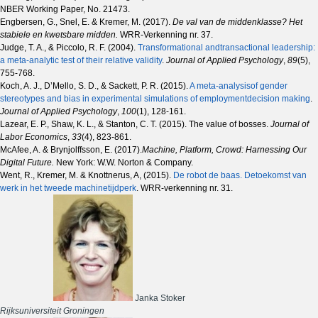
NBER Working Paper, No. 21473.
Engbersen, G., Snel, E. & Kremer, M. (2017).
De val van de middenklasse? Het
stabiele en kwetsbare midden.
WRR-Verkenning nr. 37.
Judge, T. A., & Piccolo, R. F. (2004).
Transformational andtransactional leadership:
a meta-analytic test of their relative validity
.
Journal of Applied Psychology
,
89
(5),
755-768.
Koch, A. J., D’Mello, S. D., & Sackett, P. R. (2015).
A meta-analysisof gender
stereotypes and bias in experimental simulations of employmentdecision making
.
Journal of Applied Psychology
,
100
(1), 128-161.
Lazear, E. P., Shaw, K. L., & Stanton, C. T. (2015). The value of bosses.
Journal of
Labor Economics
,
33
(4), 823-861.
McAfee, A. & Brynjolffsson, E. (2017).
Machine, Platform, Crowd: Harnessing Our
Digital Future.
New York: W.W. Norton & Company.
Went, R., Kremer, M. & Knottnerus, A, (2015).
De robot de baas. Detoekomst van
werk in het tweede machinetijdperk
. WRR-verkenning nr. 31.
Janka Stoker
Rijksuniversiteit Groningen