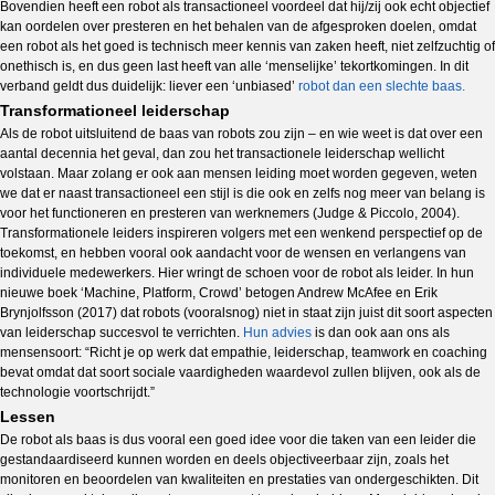
Bovendien heeft een robot als transactioneel voordeel dat hij/zij ook echt objectief
kan oordelen over presteren en het behalen van de afgesproken doelen, omdat
een robot als het goed is technisch meer kennis van zaken heeft, niet zelfzuchtig of
onethisch is, en dus geen last heeft van alle ‘menselijke’ tekortkomingen. In dit
verband geldt dus duidelijk: liever een ‘unbiased’
robot dan een slechte baas.
Transformationeel leiderschap
Als de robot uitsluitend de baas van robots zou zijn – en wie weet is dat over een
aantal decennia het geval, dan zou het transactionele leiderschap wellicht
volstaan. Maar zolang er ook aan mensen leiding moet worden gegeven, weten
we dat er naast transactioneel een stijl is die ook en zelfs nog meer van belang is
voor het functioneren en presteren van werknemers (Judge & Piccolo, 2004).
Transformationele leiders inspireren volgers met een wenkend perspectief op de
toekomst, en hebben vooral ook aandacht voor de wensen en verlangens van
individuele medewerkers. Hier wringt de schoen voor de robot als leider. In hun
nieuwe boek ‘Machine, Platform, Crowd’ betogen Andrew McAfee en Erik
Brynjolfsson (2017) dat robots (vooralsnog) niet in staat zijn juist dit soort aspecten
van leiderschap succesvol te verrichten.
Hun advies
is dan ook aan ons als
mensensoort: “Richt je op werk dat empathie, leiderschap, teamwork en coaching
bevat omdat dat soort sociale vaardigheden waardevol zullen blijven, ook als de
technologie voortschrijdt.”
Lessen
De robot als baas is dus vooral een goed idee voor die taken van een leider die
gestandaardiseerd kunnen worden en deels objectiveerbaar zijn, zoals het
monitoren en beoordelen van kwaliteiten en prestaties van ondergeschikten. Dit