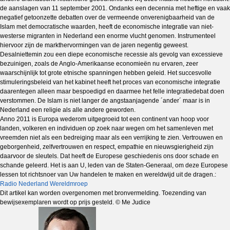
de aanslagen van 11 september 2001. Ondanks een decennia met heftige en vaak
negatief getoonzette debatten over de vermeende onverenigbaarheid van de
Islam met democratische waarden, heeft de economische integratie van niet-
westerse migranten in Nederland een enorme vlucht genomen. Instrumenteel
hiervoor zijn de markthervormingen van de jaren negentig geweest.
Desalniettemin zou een diepe economische recessie als gevolg van excessieve
bezuinigen, zoals de Anglo-Amerikaanse economieën nu ervaren, zeer
waarschijnlijk tot grote etnische spanningen hebben geleid. Het succesvolle
stimuleringsbeleid van het kabinet heeft het proces van economische integratie
daarentegen alleen maar bespoedigd en daarmee het felle integratiedebat doen
verstommen. De Islam is niet langer de angstaanjagende ´ander´ maar is in
Nederland een religie als alle andere geworden.
Anno 2011 is Europa wederom uitgegroeid tot een continent van hoop voor
landen, volkeren en individuen op zoek naar wegen om het samenleven met
vreemden niet als een bedreiging maar als een verrijking te zien. Vertrouwen en
geborgenheid, zelfvertrouwen en respect, empathie en nieuwsgierigheid zijn
daarvoor de sleutels. Dat heeft de Europese geschiedenis ons door schade en
schande geleerd. Het is aan U, leden van de Staten-Generaal, om deze Europese
lessen tot richtsnoer van Uw handelen te maken en wereldwijd uit de dragen.:
Radio Nederland Wereldmroep
Dit artikel kan worden overgenomen met bronvermelding. Toezending van
bewijsexemplaren wordt op prijs gesteld. © Me Judice