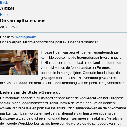
Back
Artikel
Home
De vermijdbare crisis
20 sep 2011
Dossiers:
Woningmarkt
Onderwerpen: Macro-economische politiek, Openbare financiën
In deze tijden van begrotingen en tegenbegrotingen
komt Me Judice met de troonredenaar Ewald Engelen.
In zijn gedroomde rede laat hij de koningin terug- en
vooruitkijken op de Nederlandse en Europese
economie in roerige tijden. Centrale boodschap: de
gevolgen van een crisis zijn voelbaar geweest maar
met visie en daad- en denkkracht is een herhaling van de jaren dertig voorkomen.
Leden van de Staten-Generaal,
De mondiale financiële crisis heeft eens te meer de veerkracht van het Europese
sociale model gedemonstreerd. Terwijl boven de Verenigde Staten donkere
wolken van recessie en politieke instabiliteit zich samenpakken en de opkomende
markten zichtbaar worstelen met de transformatie van hun groeimodel is de
Eurozone uitgegroeid tot een mondiaal baken van groei en stabiliteit. Net als na
de Tweede Wereldoorlog rust de hoop van de wereld op de schouders van het