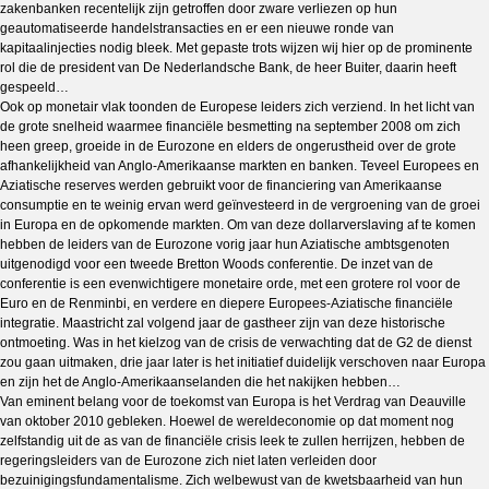
zakenbanken recentelijk zijn getroffen door zware verliezen op hun
geautomatiseerde handelstransacties en er een nieuwe ronde van
kapitaalinjecties nodig bleek. Met gepaste trots wijzen wij hier op de prominente
rol die de president van De Nederlandsche Bank, de heer Buiter, daarin heeft
gespeeld…
Ook op monetair vlak toonden de Europese leiders zich verziend. In het licht van
de grote snelheid waarmee financiële besmetting na september 2008 om zich
heen greep, groeide in de Eurozone en elders de ongerustheid over de grote
afhankelijkheid van Anglo-Amerikaanse markten en banken. Teveel Europees en
Aziatische reserves werden gebruikt voor de financiering van Amerikaanse
consumptie en te weinig ervan werd geïnvesteerd in de vergroening van de groei
in Europa en de opkomende markten. Om van deze dollarverslaving af te komen
hebben de leiders van de Eurozone vorig jaar hun Aziatische ambtsgenoten
uitgenodigd voor een tweede Bretton Woods conferentie. De inzet van de
conferentie is een evenwichtigere monetaire orde, met een grotere rol voor de
Euro en de Renminbi, en verdere en diepere Europees-Aziatische financiële
integratie. Maastricht zal volgend jaar de gastheer zijn van deze historische
ontmoeting. Was in het kielzog van de crisis de verwachting dat de G2 de dienst
zou gaan uitmaken, drie jaar later is het initiatief duidelijk verschoven naar Europa
en zijn het de Anglo-Amerikaanselanden die het nakijken hebben…
Van eminent belang voor de toekomst van Europa is het Verdrag van Deauville
van oktober 2010 gebleken. Hoewel de wereldeconomie op dat moment nog
zelfstandig uit de as van de financiële crisis leek te zullen herrijzen, hebben de
regeringsleiders van de Eurozone zich niet laten verleiden door
bezuinigingsfundamentalisme. Zich welbewust van de kwetsbaarheid van hun