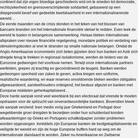
continent dat zijn eigen bloedige geschiedenis wist om te smeden tot democratie,
rechtszekerheid en grensoverschrijdende solidariteit, gebaseerd op een
diepgevoeld besef van gedeelde kwetsbaarheid in een internationaliserende
wereld…
De eerste maanden van de crisis stonden in het teken van het blussen van
bancaire branden om het internationale financiële stelsel te redden. Even leek de
wereld te baden in belangeloze samenwerking. Helaas bleken internationale
afspraken over nieuwe financiële regelgeving, monetaire politiek en verdeling van
stimuleringskosten al snel te stranden op smalle nationale belangen. Omdat de
Anglo-Amerikaanse economieën zich lieten gijzelen door hun banken en Azië zich
dreigde terug te trekken in regionaal isolationisme, werden de leiders van de
Eurozone gedwongen het voortouw nemen. Terwijl onze internationale partners
weifelden, grepen zij krachtig en gecoördineerd de teugels. Banken werden
gedwongen openheid van zaken te geven, activa kregen een uniforme,
realistische waardering, en waar reserves onvoldoende bleken werden obligaties
afgewaardeerd, aandeelhouders onteigend, het bestuur afgezet en banken met
Europese middelen geherkapitaliseerd…
Deze harde aanpak vond veel weerklank bij een electoraat dat vreesde te moeten
opdraaien voor de spilzucht van onverantwoordelijke bankiers. Bovendien bleek
de aanpak verziend: toen medio vorig jaar Griekenland en Portugal door
wegebbende groei dreigden te bezwijken onder hun schuldenlast konden
afwaarderingen op Grieks en Portugees schatkistpapier zonder problemen
worden opgevangen. Inmiddels zijn Europese banken de bestgekapitaliseerde en
veiligste ter wereld en zijn de hoge Europese buffers hard op weg om de
internationale standaard te worden. Zeker nu Amerikaanse en Zwitserse