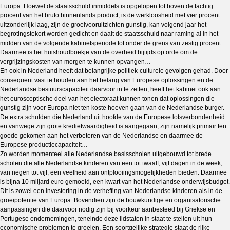
Europa. Hoewel de staatsschuld inmiddels is opgelopen tot boven de tachtig
procent van het bruto binnenlands product, is de werkloosheid met vier procent
uitzonderlijk laag, zijn de groeivooruitzichten gunstig, kan volgend jaar het
begrotingstekort worden gedicht en daalt de staatsschuld naar raming al in het
midden van de volgende kabinetsperiode tot onder de grens van zestig procent.
Daarmee is het huishoudboekje van de overheid bijtijds op orde om de
vergrijzingskosten van morgen te kunnen opvangen…
En ook in Nederland heeft dat belangrijke politiek-culturele gevolgen gehad. Door
consequent vast te houden aan het belang van Europese oplossingen en de
Nederlandse bestuurscapaciteit daarvoor in te zetten, heeft het kabinet ook aan
het eurosceptische deel van het electoraat kunnen tonen dat oplossingen die
gunstig zijn voor Europa niet ten koste hoeven gaan van de Nederlandse burger.
De extra schulden die Nederland uit hoofde van de Europese lotsverbondenheid
en vanwege zijn grote kredietwaardigheid is aangegaan, zijn namelijk primair ten
goede gekomen aan het verbeteren van de Nederlandse en daarmee de
Europese productiecapaciteit…
Zo worden momenteel alle Nederlandse basisscholen uitgebouwd tot brede
scholen die alle Nederlandse kinderen van een tot twaalf, vijf dagen in de week,
van negen tot vijf, een veelheid aan ontplooiingsmogelijkheden bieden. Daarmee
is bijna 10 miljard euro gemoeid, een kwart van het Nederlandse onderwijsbudget.
Dit is zowel een investering in de verheffing van Nederlandse kinderen als in de
groeipotentie van Europa. Bovendien zijn de bouwkundige en organisatorische
aanpassingen die daarvoor nodig zijn bij voorkeur aanbesteed bij Griekse en
Portugese ondernemingen, teneinde deze lidstaten in staat te stellen uit hun
economische problemen te groeien. Een soortgelijke strategie staat de rijke