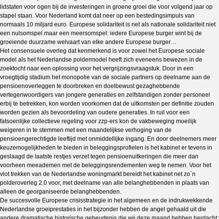
lidstaten voor ogen bij de investeringen in groene groei die voor volgend jaar op
stapel staan. Voor Nederland komt dat neer op een bestedingsimpuls van
normaals 10 miljard euro. Europese solidariteit is net als nationale solidariteit niet
een nulsomspel maar een meersomspel: iedere Europese burger wint bij de
groeiende duurzame welvaart van elke andere Europese burger…
Het consensuele overleg dat kenmerkend is voor zowel het Europese sociale
model als het Nederlandse poldermodel heeft zich eveneens bewezen in de
zoektocht naar een oplossing voor het vergrijzingsvraagstuk. Door in een
vroegtijdig stadium het monopolie van de sociale partners op deelname aan de
pensioenoverleggen te doorbreken en doelbewust gezaghebbende
vertegenwoordigers van jongere generaties en zelfstandigen zonder personeel
erbij te betrekken, kon worden voorkomen dat de uitkomsten per definitie zouden
worden gezien als bevoordeling van oudere generaties. In ruil voor een
fatsoenlijke collectieve regeling voor zzp-ers kon de vakbeweging moeilijk
weigeren in te stemmen met een maandelijkse verhoging van de
pensioengerechtigde leeftijd met onmiddellijke ingang. En door deelnemers meer
keuzemogelijkheden te bieden in beleggingsprofielen is het kabinet er tevens in
geslaagd de laatste restjes verzet tegen pensioenuitkeringen die meer dan
voorheen meeademen met de beleggingsrendementen weg te nemen. Voor het
vlot trekken van de Nederlandse woningmarkt bereidt het kabinet net zo´n
polderoverleg 2.0 voor, met deelname van alle belanghebbenden in plaats van
alleen de georganiseerde belanghebbenden.
De succesvolle Europese crisisstrategie in het algemeen en de indrukwekkende
Nederlandse groeiprestaties in het bijzonder hebben de angel gehaald uit die
andere dramatische historische gebeurtenis die wij deze maand hebben herdacht: