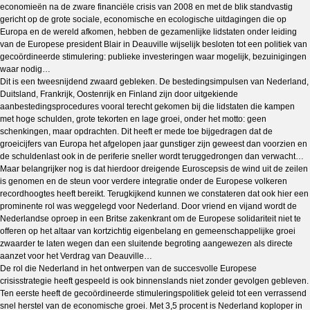
economieën na de zware financiële crisis van 2008 en met de blik standvastig
gericht op de grote sociale, economische en ecologische uitdagingen die op
Europa en de wereld afkomen, hebben de gezamenlijke lidstaten onder leiding
van de Europese president Blair in Deauville wijselijk besloten tot een politiek van
gecoördineerde stimulering: publieke investeringen waar mogelijk, bezuinigingen
waar nodig…
Dit is een tweesnijdend zwaard gebleken. De bestedingsimpulsen van Nederland,
Duitsland, Frankrijk, Oostenrijk en Finland zijn door uitgekiende
aanbestedingsprocedures vooral terecht gekomen bij die lidstaten die kampen
met hoge schulden, grote tekorten en lage groei, onder het motto: geen
schenkingen, maar opdrachten. Dit heeft er mede toe bijgedragen dat de
groeicijfers van Europa het afgelopen jaar gunstiger zijn geweest dan voorzien en
de schuldenlast ook in de periferie sneller wordt teruggedrongen dan verwacht…
Maar belangrijker nog is dat hierdoor dreigende Euroscepsis de wind uit de zeilen
is genomen en de steun voor verdere integratie onder de Europese volkeren
recordhoogtes heeft bereikt. Terugkijkend kunnen we constateren dat ook hier een
prominente rol was weggelegd voor Nederland. Door vriend en vijand wordt de
Nederlandse oproep in een Britse zakenkrant om de Europese solidariteit niet te
offeren op het altaar van kortzichtig eigenbelang en gemeenschappelijke groei
zwaarder te laten wegen dan een sluitende begroting aangewezen als directe
aanzet voor het Verdrag van Deauville…
De rol die Nederland in het ontwerpen van de succesvolle Europese
crisisstrategie heeft gespeeld is ook binnenslands niet zonder gevolgen gebleven.
Ten eerste heeft de gecoördineerde stimuleringspolitiek geleid tot een verrassend
snel herstel van de economische groei. Met 3,5 procent is Nederland koploper in