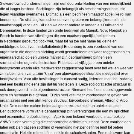
Steward-owned ondernemingen zijn een doorontwikkeling van een mogelijkheid
die al langer bestond. Stichtingen zijn belangrijk als beschermingsconstructie
tegen vijandige overnames. Dit mag als een bedrijf een maatschappelijke rol kan
benoemen. De stichting kan echter een veel grotere en belangrijkere rol in de
maatschappij vervullen. Dit zien we onder andere in landen als Duitsland of
Denemarken. In deze landen zijn grote bedrijven als Maersk, Novo Nordisk en
Bosch in handen van stichtingen die een maatschappelijk doel kennen.
In Nederland gebeurt dit ook wel, maar tot nu toe met name bij kleine en
middelgrote bedrijven. Installatiebedrijf Endenburg is een voorbeeld van een
organisatie die door een stichting wordt gecontroleerd en waar zeggenschap en
eigenaarschap op een unieke manier zijn georganiseerd binnen een
sociocratische organisatiestructuur. Er bestaat al vijftig jaar een unieke
bedrijfsvorm waarin elke medewerker zeggenschap heeft over het wel en wee van
zijn afdeling, en vanuit zijn ‘kring’ een afgevaardigde stuurt die meebeslist over
bedrijfszaken. Voor alle beslissingen is consent nodig, iedereen moet het zodanig
met een beslissing eens zijn dat hij niet tegen is. Deze sociocratische structuur is
ook doorgevoerd in de eigendomsstructuur. Niemand heeft een doorslaggevende
stem en niemand is eigenaar. Er zijn heel veel meer voorbeelden te geven van
organisaties met een afwijkende structuur, bijvoorbeeld Breman, Albron of Arbo
Unie. De meesten maken helemaal geen reclame met hun unieke structuur.
Een bijzondere vorm van eigenaarschap zijn verenigingen die een nv oprichten
met economische doelstellingen. Ajax is een bekend voorbeeld, maar ook de
ANWB is een vereniging die economische activiteiten uitbaat. Deze voorbeelden
laten ook zien dat een stichting of vereniging niet per definitie leidt tot betere
organisatie. Het zijn rolmodellen, ook in de schaduwkanten. Een rechtsvorm kan