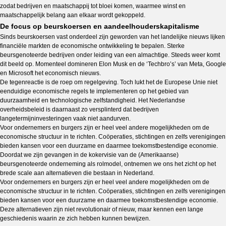
zodat bedrijven en maatschappij tot bloei komen, waarmee winst en
maatschappelijk belang aan elkaar wordt gekoppeld.
De focus op beurskoersen en aandeelhouderskapitalisme
Sinds beurskoersen vast onderdeel zijn geworden van het landelijke nieuws lijken
financiële markten de economische ontwikkeling te bepalen. Sterke
beursgenoteerde bedrijven onder leiding van een almachtige. Steeds weer komt
dit beeld op. Momenteel domineren Elon Musk en de ‘Techbro’s’ van Meta, Google
en Microsoft het economisch nieuws.
De tegenreactie is de roep om regelgeving. Toch lukt het de Europese Unie niet
eenduidige economische regels te implementeren op het gebied van
duurzaamheid en technologische zelfstandigheid. Het Nederlandse
overheidsbeleid is daarnaast zo versplinterd dat bedrijven
langetermijninvesteringen vaak niet aandurven.
Voor ondernemers en burgers zijn er heel veel andere mogelijkheden om de
economische structuur in te richten. Coöperaties, stichtingen en zelfs verenigingen
bieden kansen voor een duurzame en daarmee toekomstbestendige economie.
Doordat we zijn gevangen in de kokervisie van de (Amerikaanse)
beursgenoteerde onderneming als rolmodel, ontnemen we ons het zicht op het
brede scale aan alternatieven die bestaan in Nederland.
Voor ondernemers en burgers zijn er heel veel andere mogelijkheden om de
economische structuur in te richten. Coöperaties, stichtingen en zelfs verenigingen
bieden kansen voor een duurzame en daarmee toekomstbestendige economie.
Deze alternatieven zijn niet revolutionair of nieuw, maar kennen een lange
geschiedenis waarin ze zich hebben kunnen bewijzen.