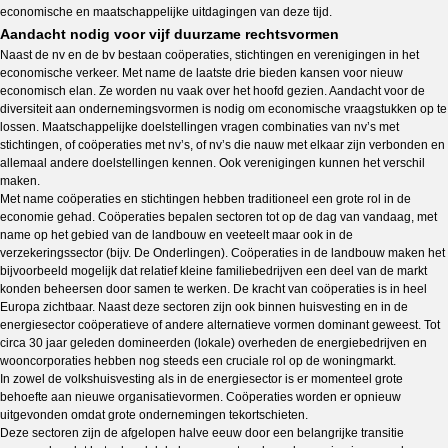
economische en maatschappelijke uitdagingen van deze tijd.
Aandacht nodig voor vijf duurzame rechtsvormen
Naast de nv en de bv bestaan coöperaties, stichtingen en verenigingen in het
economische verkeer. Met name de laatste drie bieden kansen voor nieuw
economisch elan. Ze worden nu vaak over het hoofd gezien. Aandacht voor de
diversiteit aan ondernemingsvormen is nodig om economische vraagstukken op te
lossen. Maatschappelijke doelstellingen vragen combinaties van nv’s met
stichtingen, of coöperaties met nv’s, of nv’s die nauw met elkaar zijn verbonden en
allemaal andere doelstellingen kennen. Ook verenigingen kunnen het verschil
maken.
Met name coöperaties en stichtingen hebben traditioneel een grote rol in de
economie gehad. Coöperaties bepalen sectoren tot op de dag van vandaag, met
name op het gebied van de landbouw en veeteelt maar ook in de
verzekeringssector (bijv. De Onderlingen). Coöperaties in de landbouw maken het
bijvoorbeeld mogelijk dat relatief kleine familiebedrijven een deel van de markt
konden beheersen door samen te werken. De kracht van coöperaties is in heel
Europa zichtbaar. Naast deze sectoren zijn ook binnen huisvesting en in de
energiesector coöperatieve of andere alternatieve vormen dominant geweest. Tot
circa 30 jaar geleden domineerden (lokale) overheden de energiebedrijven en
wooncorporaties hebben nog steeds een cruciale rol op de woningmarkt.
In zowel de volkshuisvesting als in de energiesector is er momenteel grote
behoefte aan nieuwe organisatievormen. Coöperaties worden er opnieuw
uitgevonden omdat grote ondernemingen tekortschieten.
Deze sectoren zijn de afgelopen halve eeuw door een belangrijke transitie