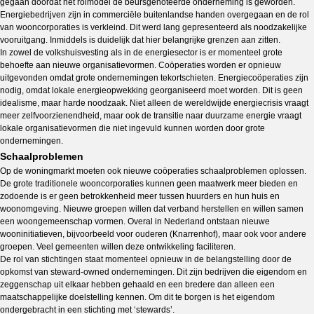
gegaan doordat het rolmodel de beursgenoteerde onderneming is geworden.
Energiebedrijven zijn in commerciële buitenlandse handen overgegaan en de rol
van wooncorporaties is verkleind. Dit werd lang gepresenteerd als noodzakelijke
vooruitgang. Inmiddels is duidelijk dat hier belangrijke grenzen aan zitten.
In zowel de volkshuisvesting als in de energiesector is er momenteel grote
behoefte aan nieuwe organisatievormen. Coöperaties worden er opnieuw
uitgevonden omdat grote ondernemingen tekortschieten. Energiecoöperaties zijn
nodig, omdat lokale energieopwekking georganiseerd moet worden. Dit is geen
idealisme, maar harde noodzaak. Niet alleen de wereldwijde energiecrisis vraagt
meer zelfvoorzienendheid, maar ook de transitie naar duurzame energie vraagt
lokale organisatievormen die niet ingevuld kunnen worden door grote
ondernemingen.
Schaalproblemen
Op de woningmarkt moeten ook nieuwe coöperaties schaalproblemen oplossen.
De grote traditionele wooncorporaties kunnen geen maatwerk meer bieden en
zodoende is er geen betrokkenheid meer tussen huurders en hun huis en
woonomgeving. Nieuwe groepen willen dat verband herstellen en willen samen
een woongemeenschap vormen. Overal in Nederland ontstaan nieuwe
wooninitiatieven, bijvoorbeeld voor ouderen (Knarrenhof), maar ook voor andere
groepen. Veel gemeenten willen deze ontwikkeling faciliteren.
De rol van stichtingen staat momenteel opnieuw in de belangstelling door de
opkomst van steward-owned ondernemingen. Dit zijn bedrijven die eigendom en
zeggenschap uit elkaar hebben gehaald en een bredere dan alleen een
maatschappelijke doelstelling kennen. Om dit te borgen is het eigendom
ondergebracht in een stichting met ‘stewards’.