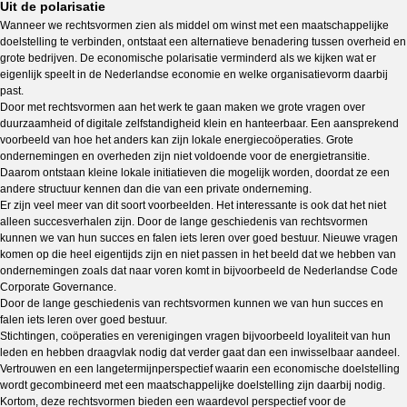
Uit de polarisatie
Wanneer we rechtsvormen zien als middel om winst met een maatschappelijke
doelstelling te verbinden, ontstaat een alternatieve benadering tussen overheid en
grote bedrijven. De economische polarisatie verminderd als we kijken wat er
eigenlijk speelt in de Nederlandse economie en welke organisatievorm daarbij
past.
Door met rechtsvormen aan het werk te gaan maken we grote vragen over
duurzaamheid of digitale zelfstandigheid klein en hanteerbaar. Een aansprekend
voorbeeld van hoe het anders kan zijn lokale energiecoöperaties. Grote
ondernemingen en overheden zijn niet voldoende voor de energietransitie.
Daarom ontstaan kleine lokale initiatieven die mogelijk worden, doordat ze een
andere structuur kennen dan die van een private onderneming.
Er zijn veel meer van dit soort voorbeelden. Het interessante is ook dat het niet
alleen succesverhalen zijn. Door de lange geschiedenis van rechtsvormen
kunnen we van hun succes en falen iets leren over goed bestuur. Nieuwe vragen
komen op die heel eigentijds zijn en niet passen in het beeld dat we hebben van
ondernemingen zoals dat naar voren komt in bijvoorbeeld de Nederlandse Code
Corporate Governance.
Door de lange geschiedenis van rechtsvormen kunnen we van hun succes en
falen iets leren over goed bestuur.
Stichtingen, coöperaties en verenigingen vragen bijvoorbeeld loyaliteit van hun
leden en hebben draagvlak nodig dat verder gaat dan een inwisselbaar aandeel.
Vertrouwen en een langetermijnperspectief waarin een economische doelstelling
wordt gecombineerd met een maatschappelijke doelstelling zijn daarbij nodig.
Kortom, deze rechtsvormen bieden een waardevol perspectief voor de