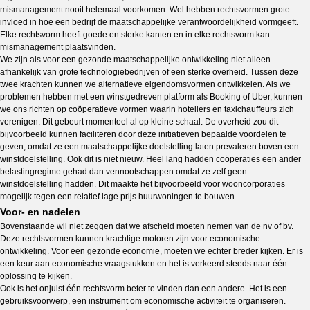
mismanagement nooit helemaal voorkomen. Wel hebben rechtsvormen grote
invloed in hoe een bedrijf de maatschappelijke verantwoordelijkheid vormgeeft.
Elke rechtsvorm heeft goede en sterke kanten en in elke rechtsvorm kan
mismanagement plaatsvinden.
We zijn als voor een gezonde maatschappelijke ontwikkeling niet alleen
afhankelijk van grote technologiebedrijven of een sterke overheid. Tussen deze
twee krachten kunnen we alternatieve eigendomsvormen ontwikkelen. Als we
problemen hebben met een winstgedreven platform als Booking of Uber, kunnen
we ons richten op coöperatieve vormen waarin hoteliers en taxichauffeurs zich
verenigen. Dit gebeurt momenteel al op kleine schaal. De overheid zou dit
bijvoorbeeld kunnen faciliteren door deze initiatieven bepaalde voordelen te
geven, omdat ze een maatschappelijke doelstelling laten prevaleren boven een
winstdoelstelling. Ook dit is niet nieuw. Heel lang hadden coöperaties een ander
belastingregime gehad dan vennootschappen omdat ze zelf geen
winstdoelstelling hadden. Dit maakte het bijvoorbeeld voor wooncorporaties
mogelijk tegen een relatief lage prijs huurwoningen te bouwen.
Voor- en nadelen
Bovenstaande wil niet zeggen dat we afscheid moeten nemen van de nv of bv.
Deze rechtsvormen kunnen krachtige motoren zijn voor economische
ontwikkeling. Voor een gezonde economie, moeten we echter breder kijken. Er is
een keur aan economische vraagstukken en het is verkeerd steeds naar één
oplossing te kijken.
Ook is het onjuist één rechtsvorm beter te vinden dan een andere. Het is een
gebruiksvoorwerp, een instrument om economische activiteit te organiseren.