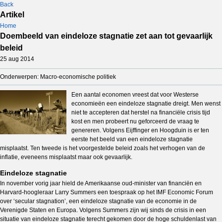
Back
Artikel
Home
Doembeeld van eindeloze stagnatie zet aan tot gevaarlijk
beleid
25 aug 2014
Onderwerpen: Macro-economische politiek
Een aantal economen vreest dat voor Westerse
economieën een eindeloze stagnatie dreigt. Men wenst
niet te accepteren dat herstel na financiële crisis tijd
kost en men probeert nu geforceerd de vraag te
genereren. Volgens Eijffinger en Hoogduin is er ten
eerste het beeld van een eindeloze stagnatie
misplaatst. Ten tweede is het voorgestelde beleid zoals het verhogen van de
inflatie, eveneens misplaatst maar ook gevaarlijk.
Eindeloze stagnatie
In november vorig jaar hield de Amerikaanse oud-minister van financiën en
Harvard-hoogleraar Larry Summers een toespraak op het IMF Economic Forum
over ‘secular stagnation’, een eindeloze stagnatie van de economie in de
Verenigde Staten en Europa. Volgens Summers zijn wij sinds de crisis in een
situatie van eindeloze stagnatie terecht gekomen door de hoge schuldenlast van