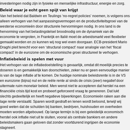
investeringen nodig zijn in fysieke en menselijke infrastructuur, energie en zorg.
Beleid waar je echt geen spijt van krijgt
Van het beleid dat Baldwin en Teulings ‘no-regret policies’ noemen, is volgens ons
alleen verhogen van het aanpassingsvermogen en de productiviteitsgroei van de
westerse economieën door structurele hervormingen nodig. In ons land is de
hervorming van het belastingstelsel broodnodig om de dynamiek van de
economie te vergroten, in Frankrijk en Italië moet de arbeidsmarkt veel flexibeler
gemaakt worden en zo kunnen wij nog wel even doorgaan. ECB-president Mario
Draghi pleit terecht voor een ‘structural compact’ naar analogie van het ‘fiscal
compact’ in de eurozone om de economische groei structureel te verhogen.
Inflatiebeleid is spelen met vuur
Het verhogen van de inflatiedoelstelling is gevaarlijk, omdat dit moeilijk precies te
doseren is en gemakkelijk kan doorschieten, zeker nu er geen eenvoudige manier
is van de lage inflatie af te komen. De huidige nominale beleidsrente is in de VS
en eurozone (bijna) nul en de reële rente al sinds de crisis (zeer) negatief door
uitermate ruim monetair beleid. Men wenst niet te accepteren dat herstel na een
financiële crisis tijd kost en probeert geforceerd vraag te genereren. Dat lukt
slechts gedeeltelijk en heeft negatieve bijwerkingen. Economieën raken aan die
lage rente verslaafd. Sparen wordt gestraft en lenen wordt beloond, terwijl wij
goed weten dat de schulden bij banken, bedrijven, huishouden en overheden
moeten worden afgebouwd. Op lange termijn is bij een geleidelijk economisch
herstel ook inflatie niet uit te sluiten, vooral als centrale bankiers en andere
beleidsmakers gaan geloven dat zonder voortdurend ingrijpen de economie
stagneert.