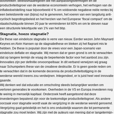
doorbreken: beleidsmaatregelen die het aanpassingsvermogen en de
productiviteitsgroei van de westerse economieën verhogen, het verhogen van de
inflatiedoelstelling naar bijvoorbeeld 4 % om voldoende negatieve reële rentes bij
een beleidsrente van (bijna) nul te genereren, het voeren van een langdurig anti-
cyclisch begrotingsbeleid en het herzien van het Europese ‘fiscal compact’ om de
staatschuldquote binnen 20 jaar te verminderen tot 60% en om te streven naar
een structurele tekortquote van 1% van het bbp.
Stagnatie, hoezo stagnatie?
De these van eindeloze stagnatie is verre van nieuw. Eerder wezen John Maynard
Keynes en Alvin Hansen op de stagnatiethese en bleken zij het flagrant mis te
hebben. De these is populair door de vrees voor een Japan-scenario van
eindeloze deflatie en stagnatie. Wij menen dat er geen grond is om te verwachten
dat op langere termijn de vraag de beperkende factor voor het aanbod zou zijn.
Innovaties zijn per definitie onvoorspelbaar. In dit verband verwijzen wij graag
naar Schumpeters these van de creatieve destructie. Er is geen goede reden om
te verwachten dat in de komende decennia de productiviteitsstijging in de
westerse wereld ineens zou verdwijnen. Integendeel, er is juist heel veel innovatie
gaande.
Wij denken wel dat educatie en omscholing steeds belangrijker worden om
verloren generaties te voorkomen. Overheden in de VS en Europa investeren nog
te weinig in menselijk kapitaal. Onderzoek heeft aangetoond dat deze
investeringen bepalend zijn voor de toekomstige productiviteitsgroei. Als andere
oorzaak voor stagnatie wordt vaak de vergrijzing in de westerse wereld genoemd.
Vergrijzing gaat geleidelijk en het is ons onduidelijk waarom die tot permanente
stagnatie zou moet leiden. Wij zijn met de auteurs van mening dat er langetermijn-