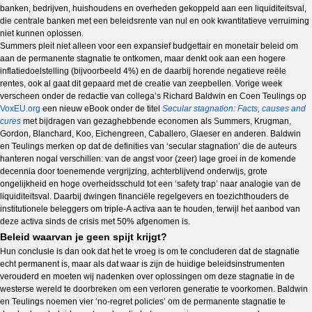
banken, bedrijven, huishoudens en overheden gekoppeld aan een liquiditeitsval,
die centrale banken met een beleidsrente van nul en ook kwantitatieve verruiming
niet kunnen oplossen.
Summers pleit niet alleen voor een expansief budgettair en monetair beleid om
aan de permanente stagnatie te ontkomen, maar denkt ook aan een hogere
inflatiedoelstelling (bijvoorbeeld 4%) en de daarbij horende negatieve reële
rentes, ook al gaat dit gepaard met de creatie van zeepbellen. Vorige week
verscheen onder de redactie van collega’s Richard Baldwin en Coen Teulings op
VoxEU.org
een nieuw eBook onder de titel
Secular stagnation: Facts, causes and
cures
met bijdragen van gezaghebbende economen als Summers, Krugman,
Gordon, Blanchard, Koo, Eichengreen, Caballero, Glaeser en anderen. Baldwin
en Teulings merken op dat de definities van ‘secular stagnation’ die de auteurs
hanteren nogal verschillen: van de angst voor (zeer) lage groei in de komende
decennia door toenemende vergrijzing, achterblijvend onderwijs, grote
ongelijkheid en hoge overheidsschuld tot een ‘safety trap’ naar analogie van de
liquiditeitsval. Daarbij dwingen financiële regelgevers en toezichthouders de
institutionele beleggers om triple-A activa aan te houden, terwijl het aanbod van
deze activa sinds de crisis met 50% afgenomen is.
Beleid waarvan je geen spijt krijgt?
Hun conclusie is dan ook dat het te vroeg is om te concluderen dat de stagnatie
echt permanent is, maar als dat waar is zijn de huidige beleidsinstrumenten
verouderd en moeten wij nadenken over oplossingen om deze stagnatie in de
westerse wereld te doorbreken om een verloren generatie te voorkomen. Baldwin
en Teulings noemen vier ‘no-regret policies’ om de permanente stagnatie te