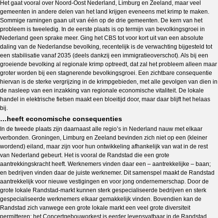
Het gaat vooral over Noord-Oost Nederland, Limburg en Zeeland, maar veel
gemeenten in andere delen van het land krijgen eveneens met krimp te maken.
Sommige ramingen gaan uit van één op de drie gemeenten. De kern van het
probleem is tweeledig. In de eerste plaats is op termijn van bevolkingsgroei in
Nederland geen sprake meer. Ging het CBS tot voor kort uit van een absolute
daling van de Nederlandse bevolking, recentelijk is de verwachting bijgesteld tot
een stabilisatie vanaf 2035 (deels dankzij een immigratieoverschot). Als bij een
groeiende bevolking al regionale krimp optreedt, dat zal het probleem alleen maar
groter worden bij een stagnerende bevolkingsgroei. Een zichtbare consequentie
hiervan is de sterke vergrijzing in de krimpgebieden, met alle gevolgen van dien in
de nasleep van een inzakking van regionale economische vitaliteit. De lokale
handel in elektrische fietsen maakt een bloeitijd door, maar daar blijft het helaas
bij.
…heeft economische consequenties
In de tweede plaats zijn daarnaast alle regio’s in Nederland nauw met elkaar
verbonden. Groningen, Limburg en Zeeland bevinden zich niet op een (kleiner
wordend) eiland, maar zijn voor hun ontwikkeling afhankelijk van wat in de rest
van Nederland gebeurt. Het is vooral de Randstad die een grote
aantrekkingskracht heeft. Werknemers vinden daar een – aantrekkelijke – baan;
en bedrijven vinden daar de juiste werknemer. Dit samenspel maakt de Randstad
aantrekkelijk voor nieuwe vestigingen en voor jong ondernemerschap. Door de
grote lokale Randstad-markt kunnen sterk gespecialiseerde bedrijven en sterk
gespecialiseerde werknemers elkaar gemakkelijk vinden. Bovendien kan de
Randstad zich vanwege een grote lokale markt een veel grote diversiteit
permitteren: het Concertgebouworkest is eerder levensvatbaar in de Randstad