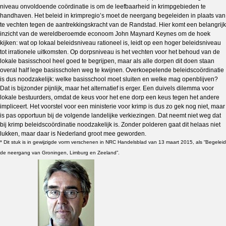
niveau onvoldoende coördinatie is om de leefbaarheid in krimpgebieden te
handhaven. Het beleid in krimpregio’s moet de neergang begeleiden in plaats van
te vechten tegen de aantrekkingskracht van de Randstad. Hier komt een belangrijk
inzicht van de wereldberoemde econoom John Maynard Keynes om de hoek
kijken: wat op lokaal beleidsniveau rationeel is, leidt op een hoger beleidsniveau
tot irrationele uitkomsten. Op dorpsniveau is het vechten voor het behoud van de
lokale basisschool heel goed te begrijpen, maar als alle dorpen dit doen staan
overal half lege basisscholen weg te kwijnen. Overkoepelende beleidscoördinatie
is dus noodzakelijk: welke basisschool moet sluiten en welke mag openblijven?
Dat is bijzonder pijnlijk, maar het alternatief is erger. Een duivels dilemma voor
lokale bestuurders, omdat de keus voor het ene dorp een keus tegen het andere
impliceert. Het voorstel voor een ministerie voor krimp is dus zo gek nog niet, maar
is pas opportuun bij de volgende landelijke verkiezingen. Dat neemt niet weg dat
bij krimp beleidscoördinatie noodzakelijk is. Zonder polderen gaat dit helaas niet
lukken, maar daar is Nederland groot mee geworden.
* Dit stuk is in gewijzigde vorm verschenen in NRC Handelsblad van 13 maart 2015, als “Begeleid
de neergang van Groningen, Limburg en Zeeland”.