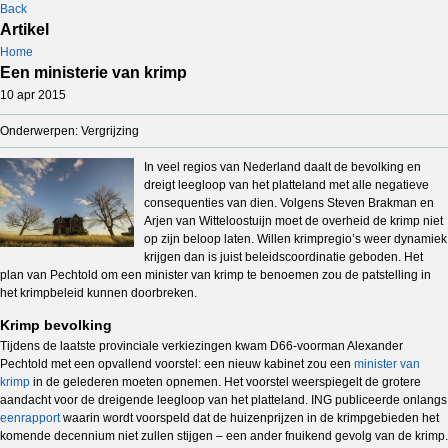
Back
Artikel
Home
Een ministerie van krimp
10 apr 2015
Onderwerpen: Vergrijzing
In veel regios van Nederland daalt de bevolking en
dreigt leegloop van het platteland met alle negatieve
consequenties van dien. Volgens Steven Brakman en
Arjen van Witteloostuijn moet de overheid de krimp niet
op zijn beloop laten. Willen krimpregio’s weer dynamiek
krijgen dan is juist beleidscoordinatie geboden. Het
plan van Pechtold om een minister van krimp te benoemen zou de patstelling in
het krimpbeleid kunnen doorbreken.
Krimp bevolking
Tijdens de laatste provinciale verkiezingen kwam D66-voorman Alexander
Pechtold met een opvallend voorstel: een nieuw kabinet zou een
minister van
krimp
in de gelederen moeten opnemen. Het voorstel weerspiegelt de grotere
aandacht voor de dreigende leegloop van het platteland. ING publiceerde onlangs
eenrapport
waarin wordt voorspeld dat de huizenprijzen in de krimpgebieden het
komende decennium niet zullen stijgen – een ander fnuikend gevolg van de krimp.