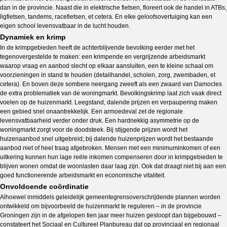
dan in de provincie. Naast die in elektrische fietsen, floreert ook de handel in ATBs,
ligfietsen, tandems, racefietsen, et cetera. En elke geloofsovertuiging kan een
eigen school levensvatbaar in de lucht houden.
Dynamiek en krimp
In de krimpgebieden heeft de achterblijvende bevolking eerder met het
tegenovergestelde te maken: een krimpende en vergrijzende arbeidsmarkt
waarop vraag en aanbod slecht op elkaar aansluiten, een te kleine schaal om
voorzieningen in stand te houden (detailhandel, scholen, zorg, zwembaden, et
cetera). En boven deze sombere neergang zweeft als een zwaard van Damocles
de extra problematiek van de woningmarkt. Bevolkingskrimp laat zich vaak direct
voelen op de huizenmarkt. Leegstand, dalende prijzen en verpaupering maken
een gebied snel onaantrekkelijk. Een armoedeval zet de regionale
levensvatbaarheid verder onder druk. Een hardnekkig asymmetrie op de
woningmarkt zorgt voor de doodsteek. Bij stijgende prijzen wordt het
huizenaanbod snel uitgebreid; bij dalende huizenprijzen wordt het bestaande
aanbod niet of heel traag afgebroken. Mensen met een minimuminkomen of een
uitkering kunnen hun lage reële inkomen compenseren door in krimpgebieden te
blijven wonen omdat de woonlasten daar laag zijn. Ook dat draagt niet bij aan een
goed functionerende arbeidsmarkt en economische vitaliteit.
Onvoldoende coördinatie
Alhoewel inmiddels geleidelijk gemeentegrensoverschrijdende plannen worden
ontwikkeld om bijvoorbeeld de huizenmarkt te reguleren – in de provincie
Groningen zijn in de afgelopen tien jaar meer huizen gesloopt dan bijgebouwd –
constateert het Sociaal en Cultureel Planbureau dat op provinciaal en regionaal