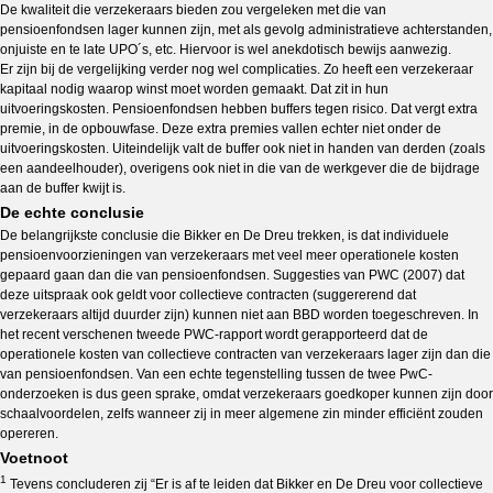
De kwaliteit die verzekeraars bieden zou vergeleken met die van
pensioenfondsen lager kunnen zijn, met als gevolg administratieve achterstanden,
onjuiste en te late UPO´s, etc. Hiervoor is wel anekdotisch bewijs aanwezig.
Er zijn bij de vergelijking verder nog wel complicaties. Zo heeft een verzekeraar
kapitaal nodig waarop winst moet worden gemaakt. Dat zit in hun
uitvoeringskosten. Pensioenfondsen hebben buffers tegen risico. Dat vergt extra
premie, in de opbouwfase. Deze extra premies vallen echter niet onder de
uitvoeringskosten. Uiteindelijk valt de buffer ook niet in handen van derden (zoals
een aandeelhouder), overigens ook niet in die van de werkgever die de bijdrage
aan de buffer kwijt is.
De echte conclusie
De belangrijkste conclusie die Bikker en De Dreu trekken, is dat individuele
pensioenvoorzieningen van verzekeraars met veel meer operationele kosten
gepaard gaan dan die van pensioenfondsen. Suggesties van PWC (2007) dat
deze uitspraak ook geldt voor collectieve contracten (suggererend dat
verzekeraars altijd duurder zijn) kunnen niet aan BBD worden toegeschreven. In
het recent verschenen tweede PWC-rapport wordt gerapporteerd dat de
operationele kosten van collectieve contracten van verzekeraars lager zijn dan die
van pensioenfondsen. Van een echte tegenstelling tussen de twee PwC-
onderzoeken is dus geen sprake, omdat verzekeraars goedkoper kunnen zijn door
schaalvoordelen, zelfs wanneer zij in meer algemene zin minder efficiënt zouden
opereren.
Voetnoot
1
Tevens concluderen zij “Er is af te leiden dat Bikker en De Dreu voor collectieve