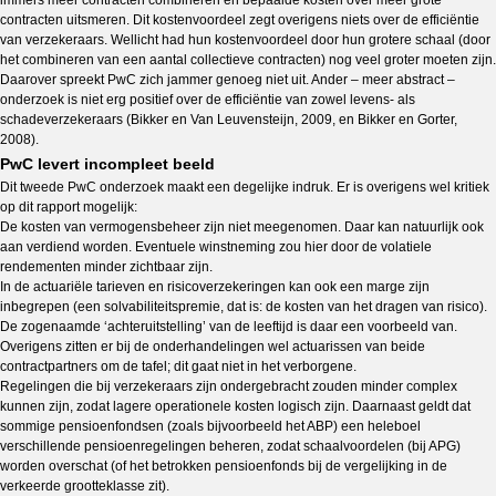
immers meer contracten combineren en bepaalde kosten over meer grote
contracten uitsmeren. Dit kostenvoordeel zegt overigens niets over de efficiëntie
van verzekeraars. Wellicht had hun kostenvoordeel door hun grotere schaal (door
het combineren van een aantal collectieve contracten) nog veel groter moeten zijn.
Daarover spreekt PwC zich jammer genoeg niet uit. Ander – meer abstract –
onderzoek is niet erg positief over de efficiëntie van zowel levens- als
schadeverzekeraars (Bikker en Van Leuvensteijn, 2009, en Bikker en Gorter,
2008).
PwC levert incompleet beeld
Dit tweede PwC onderzoek maakt een degelijke indruk. Er is overigens wel kritiek
op dit rapport mogelijk:
De kosten van vermogensbeheer zijn niet meegenomen. Daar kan natuurlijk ook
aan verdiend worden. Eventuele winstneming zou hier door de volatiele
rendementen minder zichtbaar zijn.
In de actuariële tarieven en risicoverzekeringen kan ook een marge zijn
inbegrepen (een solvabiliteitspremie, dat is: de kosten van het dragen van risico).
De zogenaamde ‘achteruitstelling’ van de leeftijd is daar een voorbeeld van.
Overigens zitten er bij de onderhandelingen wel actuarissen van beide
contractpartners om de tafel; dit gaat niet in het verborgene.
Regelingen die bij verzekeraars zijn ondergebracht zouden minder complex
kunnen zijn, zodat lagere operationele kosten logisch zijn. Daarnaast geldt dat
sommige pensioenfondsen (zoals bijvoorbeeld het ABP) een heleboel
verschillende pensioenregelingen beheren, zodat schaalvoordelen (bij APG)
worden overschat (of het betrokken pensioenfonds bij de vergelijking in de
verkeerde grootteklasse zit).