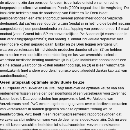
de uitvoering zijn dan pensioenfondsen, is derhalve onjuist en ten onrechte
toegepast op collectieve contracten. Ponds (2009) begaat dezelfde vergissing. De
impliciete betekenis van de boodschap van Bikker en De Dreu is dat
pensioenfondsen een efficiënt product leveren (onder meer door de verplichte
deelname), dat zzp’ers veel duurder uit zijn (omdat zij in het huidige bestel niet zijn
aangesloten bij een pensioenfonds) en dat aftopping van pensioenen op 1,5 maal
modaal (zoals GroenLinks, SP en aanvankelijk de PvdA toentertijd voorstelden in
hun verkiezingsprogramma´s) niet handig is, omdat individuele ‘reparatie’ met
veel hogere kosten gepaard gaan. Bikker en De Dreu leggen overigens uit
waarom verzekeraars bij individuele producten duurder uit zijn: (1) ze hebben
extra kosten van acquisitie en bemiddeling en last van averechtse selectie
waardoor medische keuring noodzakelijk is, (2) de individuele aanpak heeft een
kleine schaal waardoor de kosten relatief hoog zijn, en (3) er is een winstmarge
noodzakelijk (met andere woorden, het risico wordt afgedekt dankzij kapitaal van
aandeelhouders).
Geen uitspraak optimale individuele keuze
De uitspraak van Bikker en De Dreu zegt niets over de optimale keuze van een
ondernemer tussen een eigen pensioenfonds of een verzekeraar voor zover het
kosten betreft. Daarvoor schoten hun gegevens te kort. Het Verbond van
Verzekeraars heeft PwC echter uitgebreide gegevens over collectieve contracten
van verzekeraars in handen gegeven om deze optimaliteitsvraag wel te
beantwoorden. PwC heeft in een recent gepresenteerd rapport gevonden dat
verzekeraars bij gelijke omvang van de deelnemers goedkoper zijn. Ook nu weer
valt dit kostenverschil te herleiden tot schaalvoordelen: verzekeraars kunnen