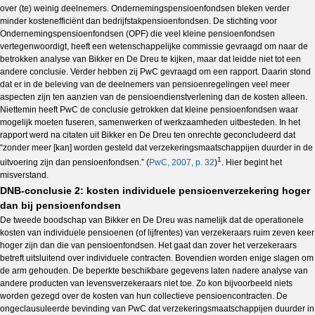
over (te) weinig deelnemers. Ondernemingspensioenfondsen bleken verder
minder kostenefficiënt dan bedrijfstakpensioenfondsen. De stichting voor
Ondernemingspensioenfondsen (OPF) die veel kleine pensioenfondsen
vertegenwoordigt, heeft een wetenschappelijke commissie gevraagd om naar de
betrokken analyse van Bikker en De Dreu te kijken, maar dat leidde niet tot een
andere conclusie. Verder hebben zij PwC gevraagd om een rapport. Daarin stond
dat er in de beleving van de deelnemers van pensioenregelingen veel meer
aspecten zijn ten aanzien van de pensioendienstverlening dan de kosten alleen.
Niettemin heeft PwC de conclusie getrokken dat kleine pensioenfondsen waar
mogelijk moeten fuseren, samenwerken of werkzaamheden uitbesteden. In het
rapport werd na citaten uit Bikker en De Dreu ten onrechte geconcludeerd dat
“zonder meer [kan] worden gesteld dat verzekeringsmaatschappijen duurder in de
1
uitvoering zijn dan pensioenfondsen.” (
PwC, 2007, p. 32
)
. Hier begint het
misverstand.
DNB-conclusie 2: kosten individuele pensioenverzekering hoger
dan bij pensioenfondsen
De tweede boodschap van Bikker en De Dreu was namelijk dat de operationele
kosten van individuele pensioenen (of lijfrentes) van verzekeraars ruim zeven keer
hoger zijn dan die van pensioenfondsen. Het gaat dan zover het verzekeraars
betreft uitsluitend over individuele contracten. Bovendien worden enige slagen om
de arm gehouden. De beperkte beschikbare gegevens laten nadere analyse van
andere producten van levensverzekeraars niet toe. Zo kon bijvoorbeeld niets
worden gezegd over de kosten van hun collectieve pensioencontracten. De
ongeclausuleerde bevinding van PwC dat verzekeringsmaatschappijen duurder in