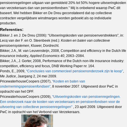
pensioenregelingen uitgaan van gemiddeld 20% tot 50% hogere uitvoeringkosten
van verzekeraars dan van pensioenfondsen.” Mij is onbekend waarop PwC dit
baseert. Wel hebben Bikker en De Dreu geconstateerd dat op collectieve
contracten vergelijkbare winstmarges worden geboekt als op individuele
producten.
Referenties:
Bikker J. en J. De Dreu (2006): “Uitvoeringskosten van pensioenverstrekkers”, in:
Lecq van der F. en O. Steenbeek (red.):
Kosten en baten van collectieve
pensioensystemen
, Kluwer, Dordrecht.
Bikker, J.A., M. van Leuvensteijn, 2008, Competition and efficiency in the Dutch life
insurance industry,
Applied Economics 40
, 2063–2084.
Bikker, J.A., J. Gorter, 2008, Performance of the Dutch non-life insurance industry:
competition, efficiency and focus, DNB Working Paper nr. 164.
Ponds, E., 2009,
“Conclusies van commercieel pensioenonderzoek zijn te koop”
,
Me Judice
, Jaargang 2, 24 mei 2009.
PricewaterhouseCoopers (2007),
“Kosten en baten van
ondernemingspensioenfondsen”
, 8 november 2007. Uitgevoerd door PwC in
opdracht van het OPF.
PricewaterhouseCoopers (2009),
“Uitvoeringskosten van pensioenregelingen.
Een onderzoek naar de kosten van verzekeraars en pensioenfondsen voor de
uitvoering van collectieve pensioenregelingen”
, 23 april 2009. Uitgevoerd door
PwC in opdracht van het Verbond van Verzekeraars.