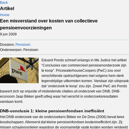
Back
Artikel
Home
Een misverstand over kosten van collectieve
pensioenvoorzieningen
9 jun 2009
Dossiers:
Pensioen
Onderwerpen: Pensioen
Eduard Ponds schreef onlangs in Me Judice het artikel
“Conclusies van commercieel pensioenonderzoek zijn
te koop”. PricewaterhouseCoopers (PwC) zou voor
verschillende opdrachtgevers met volgens hem sterk
tegenstrijdige uitkomsten komen. Vandaar zijn uitspraak
dat ‘onderzoek te koop’ zou zijn. Zowel PwC als Ponds
baseert zich op onjuiste of misleidende citaties uit onderzoek van DNB. DNB-
econoom Jaap Bikker geeft uitleg waar het verschil in onderzoeksresultaten
vandaan komt.
DNB-conclusie 1: kleine pensioenfondsen inefficiënt
Het DNB-onderzoek van de onderzoekers Bikker en De Dreu (2006) bevat twee
boodschappen. Allereerst dat kleine pensioenfondsen kosteninefficiënt zijn. Zij
missen schaalvoordelen waardoor de voornamelijk vaste kosten worden verdeeld