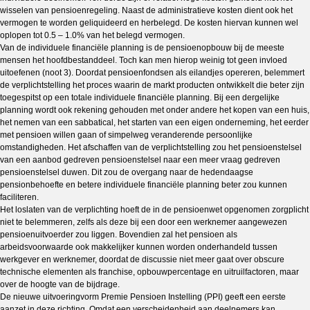
wisselen van pensioenregeling. Naast de administratieve kosten dient ook het
vermogen te worden geliquideerd en herbelegd. De kosten hiervan kunnen wel
oplopen tot 0.5 – 1.0% van het belegd vermogen.
Van de individuele financiële planning is de pensioenopbouw bij de meeste
mensen het hoofdbestanddeel. Toch kan men hierop weinig tot geen invloed
uitoefenen (noot 3). Doordat pensioenfondsen als eilandjes opereren, belemmert
de verplichtstelling het proces waarin de markt producten ontwikkelt die beter zijn
toegespitst op een totale individuele financiële planning. Bij een dergelijke
planning wordt ook rekening gehouden met onder andere het kopen van een huis,
het nemen van een sabbatical, het starten van een eigen onderneming, het eerder
met pensioen willen gaan of simpelweg veranderende persoonlijke
omstandigheden. Het afschaffen van de verplichtstelling zou het pensioenstelsel
van een aanbod gedreven pensioenstelsel naar een meer vraag gedreven
pensioenstelsel duwen. Dit zou de overgang naar de hedendaagse
pensionbehoefte en betere individuele financiële planning beter zou kunnen
faciliteren.
Het loslaten van de verplichting hoeft de in de pensioenwet opgenomen zorgplicht
niet te belemmeren, zelfs als deze bij een door een werknemer aangewezen
pensioenuitvoerder zou liggen. Bovendien zal het pensioen als
arbeidsvoorwaarde ook makkelijker kunnen worden onderhandeld tussen
werkgever en werknemer, doordat de discussie niet meer gaat over obscure
technische elementen als franchise, opbouwpercentage en uitruilfactoren, maar
over de hoogte van de bijdrage.
De nieuwe uitvoeringvorm Premie Pensioen Instelling (PPI) geeft een eerste
aanzet in deze richting. Omdat een verscheidenheid aan deelnemers kan