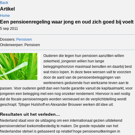
Back
Artikel
Home
Een pensioenregeling waar jong en oud zich goed bij voelt
5 sep 2011
Dossiers:
Pensioen
Onderwerpen: Pensioen
Ouderen die tegen hun pensioen aanzitten willen
zekerheid, jongeren willen hun lange
beleggingshorizon maximaal benutten en daarbij best
wat risico lopen. In deze twee wensen valt te voorzien
door de aard van de pensioenbeleggingen van
werknemers gedurende hun werkzame leven aan te
passen. Voor ouderen geldt dan een harde garantie vanuit de kapitaalmarkt, voor
jongeren een belegging met een nog onzeker rendement. Hiervoor is wel nodig
dat de fiscale pensioenregels worden vernieuwd en de verplichtstelling wordt
geschrapt. Tjitsger Hulshoff en Alexander Brouwer werken dit idee uit.
Resultaten uit het verleden…
Nederland staat voor de uitdaging om een internationaal gezien uitstekend
pensioenstelsel toekomstbestedig te maken. De goede reputatie van het
Nederlandse stelsel is gebaseerd op relatief hoge pensioenuitkeringen in