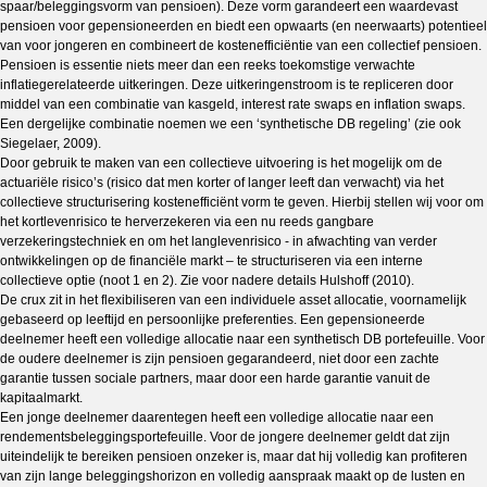
spaar/beleggingsvorm van pensioen). Deze vorm garandeert een waardevast
pensioen voor gepensioneerden en biedt een opwaarts (en neerwaarts) potentieel
van voor jongeren en combineert de kostenefficiëntie van een collectief pensioen.
Pensioen is essentie niets meer dan een reeks toekomstige verwachte
inflatiegerelateerde uitkeringen. Deze uitkeringenstroom is te repliceren door
middel van een combinatie van kasgeld, interest rate swaps en inflation swaps.
Een dergelijke combinatie noemen we een ‘synthetische DB regeling’ (zie ook
Siegelaer, 2009).
Door gebruik te maken van een collectieve uitvoering is het mogelijk om de
actuariële risico’s (risico dat men korter of langer leeft dan verwacht) via het
collectieve structurisering kostenefficiënt vorm te geven. Hierbij stellen wij voor om
het kortlevenrisico te herverzekeren via een nu reeds gangbare
verzekeringstechniek en om het langlevenrisico - in afwachting van verder
ontwikkelingen op de financiële markt – te structuriseren via een interne
collectieve optie (noot 1 en 2). Zie voor nadere details Hulshoff (2010).
De crux zit in het flexibiliseren van een individuele asset allocatie, voornamelijk
gebaseerd op leeftijd en persoonlijke preferenties. Een gepensioneerde
deelnemer heeft een volledige allocatie naar een synthetisch DB portefeuille. Voor
de oudere deelnemer is zijn pensioen gegarandeerd, niet door een zachte
garantie tussen sociale partners, maar door een harde garantie vanuit de
kapitaalmarkt.
Een jonge deelnemer daarentegen heeft een volledige allocatie naar een
rendementsbeleggingsportefeuille. Voor de jongere deelnemer geldt dat zijn
uiteindelijk te bereiken pensioen onzeker is, maar dat hij volledig kan profiteren
van zijn lange beleggingshorizon en volledig aanspraak maakt op de lusten en