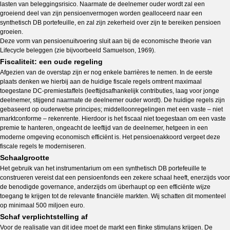
lasten van beleggingsrisico. Naarmate de deelnemer ouder wordt zal een
groeiend deel van zijn pensioenvermogen worden gealloceerd naar een
synthetisch DB portefeuille, en zal zijn zekerheid over zijn te bereiken pensioen
groeien.
Deze vorm van pensioenuitvoering sluit aan bij de economische theorie van
Lifecycle beleggen (zie bijvoorbeeld Samuelson, 1969).
Fiscaliteit: een oude regeling
Afgezien van de overstap zijn er nog enkele barrières te nemen. In de eerste
plaats denken we hierbij aan de huidige fiscale regels omtrent maximaal
toegestane DC-premiestaffels (leeftijdsafhankelijk contributies, laag voor jonge
deelnemer, stijgend naarmate de deelnemer ouder wordt). De huidige regels zijn
gebaseerd op ouderwetse principes; middelloonregelingen met een vaste – niet
marktconforme – rekenrente. Hierdoor is het fiscaal niet toegestaan om een vaste
premie te hanteren, ongeacht de leeftijd van de deelnemer, hetgeen in een
moderne omgeving economisch efficiënt is. Het pensioenakkoord vergeet deze
fiscale regels te moderniseren.
Schaalgrootte
Het gebruik van het instrumentarium om een synthetisch DB portefeuille te
construeren vereist dat een pensioenfonds een zekere schaal heeft, enerzijds voor
de benodigde governance, anderzijds om überhaupt op een efficiënte wijze
toegang te krijgen tot de relevante financiële markten. Wij schatten dit momenteel
op minimaal 500 miljoen euro.
Schaf verplichtstelling af
Voor de realisatie van dit idee moet de markt een flinke stimulans krijgen. De