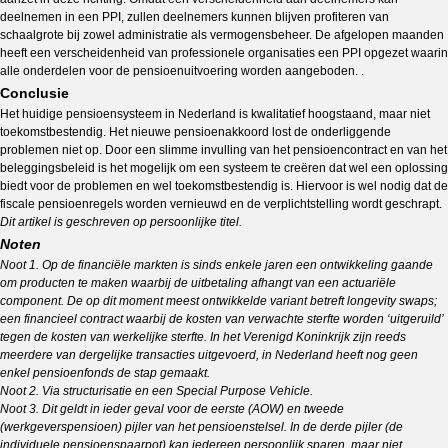
deelnemen in een PPI, zullen deelnemers kunnen blijven profiteren van
schaalgrote bij zowel administratie als vermogensbeheer. De afgelopen maanden
heeft een verscheidenheid van professionele organisaties een PPI opgezet waarin
alle onderdelen voor de pensioenuitvoering worden aangeboden. .
Conclusie
Het huidige pensioensysteem in Nederland is kwalitatief hoogstaand, maar niet
toekomstbestendig. Het nieuwe pensioenakkoord lost de onderliggende
problemen niet op. Door een slimme invulling van het pensioencontract en van het
beleggingsbeleid is het mogelijk om een systeem te creëren dat wel een oplossing
biedt voor de problemen en wel toekomstbestendig is. Hiervoor is wel nodig dat de
fiscale pensioenregels worden vernieuwd en de verplichtstelling wordt geschrapt.
Dit artikel is geschreven op persoonlijke titel.
Noten
Noot 1
. Op de financiële markten is sinds enkele jaren een ontwikkeling gaande
om producten te maken waarbij de uitbetaling afhangt van een actuariële
component. De op dit moment meest ontwikkelde variant betreft longevity swaps;
een financieel contract waarbij de kosten van verwachte sterfte worden ‘uitgeruild’
tegen de kosten van werkelijke sterfte. In het Verenigd Koninkrijk zijn reeds
meerdere van dergelijke transacties uitgevoerd, in Nederland heeft nog geen
enkel pensioenfonds de stap gemaakt.
Noot 2
. Via structurisatie en een
Special Purpose Vehicle
.
Noot 3
. Dit geldt in ieder geval voor de eerste (AOW) en tweede
(werkgeverspensioen) pijler van het pensioenstelsel. In de derde pijler (de
individuele pensioenspaarpot) kan iedereen persoonlijk sparen, maar niet