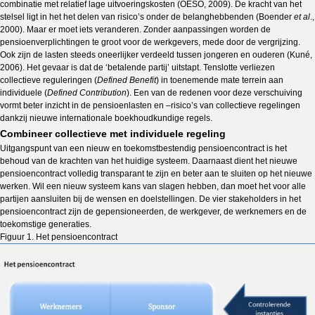
combinatie met relatief lage uitvoeringskosten (OESO, 2009). De kracht van het
stelsel ligt in het het delen van risico’s onder de belanghebbenden (Boender
et al
.,
2000). Maar er moet iets veranderen. Zonder aanpassingen worden de
pensioenverplichtingen te groot voor de werkgevers, mede door de vergrijzing.
Ook zijn de lasten steeds oneerlijker verdeeld tussen jongeren en ouderen (Kuné,
2006). Het gevaar is dat de ‘betalende partij’ uitstapt. Tenslotte verliezen
collectieve reguleringen (
Defined Benefit
) in toenemende mate terrein aan
individuele (
Defined Contribution
). Een van de redenen voor deze verschuiving
vormt beter inzicht in de pensioenlasten en –risico’s van collectieve regelingen
dankzij nieuwe internationale boekhoudkundige regels.
Combineer collectieve met individuele regeling
Uitgangspunt van een nieuw en toekomstbestendig pensioencontract is het
behoud van de krachten van het huidige systeem. Daarnaast dient het nieuwe
pensioencontract volledig transparant te zijn en beter aan te sluiten op het nieuwe
werken. Wil een nieuw systeem kans van slagen hebben, dan moet het voor alle
partijen aansluiten bij de wensen en doelstellingen. De vier stakeholders in het
pensioencontract zijn de gepensioneerden, de werkgever, de werknemers en de
toekomstige generaties.
Figuur 1. Het pensioencontract