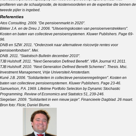
profiteren van de schaalgrootte, de kostenvoordelen en de expertise die binnen de
tweede pijler is ingebed.
Referenties
Atos Consulting. 2009. “De pensioenmarkt in 2020”.
Bikker J.A. en de Dreu J. 2006. "Uitvoeringskosten van pensioenverstrekkers".
Kosten en baten van collectieve pensioensystemen. Kluwer Publishers. Page 69-
96.
DNB en SZW. 2011. “Onderzoek naar alternatieve risicovrije rentes voor
pensioenfondsen”. Mei.
DNB. 2011. “Statistisch Bulletin december 2010".
TJB Hulshoff. 2011. “Next Generation Defined Benefit”.
VBA Journal
#1 2011.
TJB Hulshoff. 2010. “Next Generation Defined Benefit Schemes”. Thesis. Msc.
Investment Management, Vrije Universiteit Amsterdam.
Kuné J.B. 2006. "Solidariteiten in collectieve pensioenregelingen". Kosten en
baten van collectieve pensioensystemen. Kluwer Publishers. Page 23-46.
Samuelson, P.A. 1969. Lifetime Portfolio Selection by Dynamic Stochastic
Programming.
Review of Economics and Statistics
51, 239-246.
Siegelaer. 2009. "Solidariteit in een nieuw jasje".
Financieele Dagblad
. 26 maart.
Bron foto: Flickr, Daniel Blume.