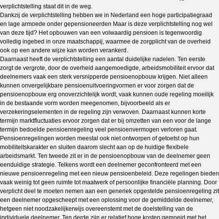
verplichtstelling staat dit in de weg.
Dankzij de verplichtstelling hebben we in Nederland een hoge participatiegraad
en lage armoede onder gepensioneerden Maar is deze verplichtstelling nog wel
van deze tijd? Het opbouwen van een volwaardig pensioen is tegenwoordig
volledig ingebed in onze maatschappij, waarmee de zorgplicht van de overheid
ook op een andere wijze kan worden verankerd.
Daarnaast heeft de verplichtstelling een aantal duidelijke nadelen. Ten eerste
zorgt de vergrote, door de overheid aangemoedigde, arbeidsmobiliteit ervoor dat
deelnemers vaak een sterk versnipperde pensioenopbouw krijgen. Niet alleen
kunnen onvergelijkbare pensioenuitvoeringvormen er voor zorgen dat de
pensioenopbouw erg onoverzichtelijk wordt, vaak kunnen oude regeling moeilijk
in de bestaande vorm worden meegenomen, bijvoorbeeld als er
verzekeringselementen in de regeling zijn verwoven. Daarnaast kunnen korte
termijn marktfluctuaties ervoor zorgen dat er bij omzetten van een voor de lange
termijn bedoelde pensioenregeling veel pensioenvermogen verloren gaat.
Pensioenregelingen worden meestal ook niet ontworpen of getoetst op hun
mobiliteitskarakter en sluiten daarom slecht aan op de huidige flexibele
arbeidsmarkt. Ten tweede zit er in de pensioenopbouw van de deelnemer geen
eenduidige strategie. Telkens wordt een deelnemer geconfronteerd met een
nieuwe pensioenregeling met een nieuw pensioenbeleid. Deze regelingen bieden
vaak weinig tot geen ruimte tot maatwerk of persoonlijke financiële planning. Door
verplicht deel te moeten nemen aan een generiek opgestelde pensioenregeling zit
een deelnemer opgescheept met een oplossing voor de gemiddelde deelnemer,
hetgeen niet noodzakelijkerwijs overeenstemt met de doelstelling van de
individuele deelnemer. Ten derde zijn er relatief hoge kosten gemoeid met het