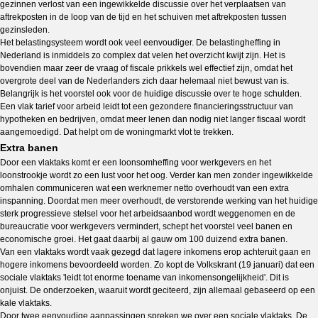
gezinnen verlost van een ingewikkelde discussie over het verplaatsen van
aftrekposten in de loop van de tijd en het schuiven met aftrekposten tussen
gezinsleden.
Het belastingsysteem wordt ook veel eenvoudiger. De belastingheffing in
Nederland is inmiddels zo complex dat velen het overzicht kwijt zijn. Het is
bovendien maar zeer de vraag of fiscale prikkels wel effectief zijn, omdat het
overgrote deel van de Nederlanders zich daar helemaal niet bewust van is.
Belangrijk is het voorstel ook voor de huidige discussie over te hoge schulden.
Een vlak tarief voor arbeid leidt tot een gezondere financieringsstructuur van
hypotheken en bedrijven, omdat meer lenen dan nodig niet langer fiscaal wordt
aangemoedigd. Dat helpt om de woningmarkt vlot te trekken.
Extra banen
Door een vlaktaks komt er een loonsomheffing voor werkgevers en het
loonstrookje wordt zo een lust voor het oog. Verder kan men zonder ingewikkelde
omhalen communiceren wat een werknemer netto overhoudt van een extra
inspanning. Doordat men meer overhoudt, de verstorende werking van het huidige
sterk progressieve stelsel voor het arbeidsaanbod wordt weggenomen en de
bureaucratie voor werkgevers vermindert, schept het voorstel veel banen en
economische groei. Het gaat daarbij al gauw om 100 duizend extra banen.
Van een vlaktaks wordt vaak gezegd dat lagere inkomens erop achteruit gaan en
hogere inkomens bevoordeeld worden. Zo kopt de Volkskrant (19 januari) dat een
sociale vlaktaks 'leidt tot enorme toename van inkomensongelijkheid'. Dit is
onjuist. De onderzoeken, waaruit wordt geciteerd, zijn allemaal gebaseerd op een
kale vlaktaks.
Door twee eenvoudige aanpassingen spreken we over een sociale vlaktaks. De