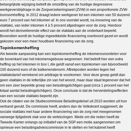
belangrijkste wijziging betreft de omzetting van de huidige degressieve
werkgeversbijdrage in de Zorgverzekeringswet (ZVW) in een proportionele ZVW-
loonsomheffing. In 2012 draagt iedere werkgever tot een inkomen van 50 duizend
euro 7 procent van het inkomen af. In ons voorstel wordt, na invoering van de
vlaktaks, van ieder inkomen 4 à 5 procent afgedragen voor de zorg. Hierdoor
wordt het denivellerende effect van de vlaktaks aan de onderkant beperkt.
Bovendien wordt de huidige ingewikkelde financiering overboord gezet en wordt
gekozen voor een meer houdbare financiering van de zorg.
Topinkomenheffing
Als tweede aanpassing kan een topinkomenheffing de inkomensvoordelen voor
de bovenkant van het inkomensgebouw wegnemen. Het betreft hier een extra
heffing op het inkomen in box I, die geldt vanaf een topinkomen van bijvoorbeeld
100 duizend euro of de balkenendenorm. Aftrekposten worden tegen het
vlaktakstarief verrekend om arbitrage te voorkomen. Voor deze groep geldt dan
geen vlaktaks in de letterlijke zin van het woord, maar daar staat tegenover dat het
om een zeer beperkte groep van belastingplichtigen gaat (circa 1 procent van het
totaal aantal belastingplichtigen). Onze conclusie is dat de herverdelingseffecten
van een sociale vlaktaks beperkt zijn.
Ook de citaten van de Studiecommissie Belastingstelsel uit 2010 worden uit hun
verband gerukt. De commissie heeft, anders dan de Volkskrant suggereert, de
sociale vlaktaks met haar andere financiering van de zorg niet meegenomen
vanwege tijdgebrek vlak voor de verkiezingen. Mede om die reden heeft de
Tweede Kamer onlangs op initiatief van de SGP een motie aangenomen om
opnieuw een belastingadviescommissie in te stellen en het kabinet heeft