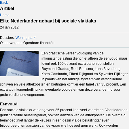
Back
Artikel
Home
Elke Nederlander gebaat bij sociale vlaktaks
24 jan 2012
Dossiers:
Woningmarkt
Onderwerpen: Openbare financiën
Een drastische vereenvoudiging van de
inkomstenbelasting dient niet alleen de eenvoud, maar
levert ook 100 duizend extra banen op, stellen
Raymond Gradus, Roel Beetsma, Lans Bovenberg,
Koen Caminada, Elbert Dijkgraaf en Sylvester Eijffinger.
In plaats van het huidige systeem van verschillende
schijven en vele aftrekposten en kortingen komt er één tarief van 35 procent. Een
extra topinkomenheffing kan eventuele voordelen van deze verandering voor
grote verdieners wegnemen.
Eenvoud
Een sociale vlaktaks van ongeveer 35 procent kent veel voordelen. Voor iedereen
geldt hetzelfde belastingtarief, ook ten aanzien van de aftrekposten. De overheid
beïnvloedt niet langer de keuzes in een gezin via de belastingtarieven,
bijvoorbeeld ten aanzien van de vraag wie hoeveel uren werkt. Ook worden