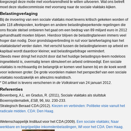
toegezegd deze motie met voortvarendheid te willen uitvoeren. Wat ons betreft
moet deze studiecommissie met voorrang naar de sociale vlaktaks kijken.
Belastingverlaging
Bij de invoering van een sociale vlaktaks moet tevens kritisch gekeken worden of
alle 118 aftrekposten, kortingen en andere belastingbeperkende regelingen die
ons fiscale stelsel ontsieren het gaat om een bedrag van 89 miljard euro in 2012
gehandhaafd moeten blijven. Hierdoor blijven de belastingtarieven immers veel
hoger dan nodig. Door grondslagverbreding in ruil voor tariefverlaging kan het
vlaktakstarief verder dalen. Het verschil tussen de belastingtarieven op arbeid en
kapitaal wordt daardoor kleiner, wat belastingarbitrage vermindert.
Steeds meer dringt het inzicht door dat het huidige belastingsys-teem nodeloos
ingewikkeld is, overmatig lenen stimuleert en arbeid ontmoedigt. Een sociale
vlaktaks is rechtvaardig én belangrijk er komen veel banen bij en de koek wordt
voor iedereen groter. De grote voordelen maken het perspectief van een sociale
vlaktaks noodzakelijk en alleszins realistisch.
* Dit artikel is tevens verschenen in
de Volkskrant
van 24 januari 2012.
Referenties
Bovenberg, A.L. en Gradus, R. (2011), Sociale vlaktaks als sluitstuk
Boxensystematiek,
ESB
, 96, blz. 230-233.
Strategisch Beraad CDA (2012).
Kiezen en verbinden: Politieke visie vanuit het
radicale midden. CDA: Den Haag.
Wetenschappelijk Instituut voor het CDA (2009).
Een sociale vlaktaks; Naar
werkbare en begrijpelijke inkomstenbelastingen, WI voor het CDA: Den Haag.