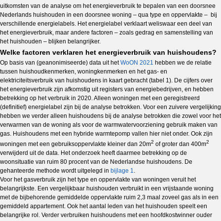
uitkomsten van de analyse om het energieverbruik te bepalen van een doorsnee
Nederlands huishouden in een doorsnee woning – qua type en oppervlakte – bij
verschillende energielabels. Het energielabel verklaart weliswaar een deel van
het energieverbruik, maar andere factoren – zoals gedrag en samenstelling van
het huishouden – blijken belangrijker.
Welke factoren verklaren het energieverbruik van huishoudens?
Op basis van (geanonimiseerde) data uit het
WoON 2021
hebben we de relatie
tussen huishoudkenmerken, woningkenmerken en het gas- en
elektriciteitsverbruik van huishoudens in kaart gebracht (tabel 1). De cijfers over
het energieverbruik zijn afkomstig uit registers van energiebedrijven, en hebben
betrekking op het verbruik in 2020. Alleen woningen met een geregistreerd
(definitief) energielabel zijn bij de analyse betrokken. Voor een zuivere vergelijking
hebben we verder alleen huishoudens bij de analyse betrokken die zowel voor het
verwarmen van de woning als voor de warmwatervoorziening gebruik maken van
gas. Huishoudens met een hybride warmtepomp vallen hier niet onder. Ook zijn
2
2
woningen met een gebruiksoppervlakte kleiner dan 20m
of groter dan 400m
verwijderd uit de data. Het onderzoek heeft daarmee betrekking op de
woonsituatie van ruim 80 procent van de Nederlandse huishoudens. De
gehanteerde methode wordt uitgelegd in
bijlage 1
.
Voor het gasverbruik zijn het type en oppervlakte van woningen veruit het
belangrijkste. Een vergelijkbaar huishouden verbruikt in een vrijstaande woning
met de bijbehorende gemiddelde oppervlakte ruim 2,3 maal zoveel gas als in een
gemiddeld appartement. Ook het aantal leden van het huishouden speelt een
belangrijke rol. Verder verbruiken huishoudens met een hoofdkostwinner ouder