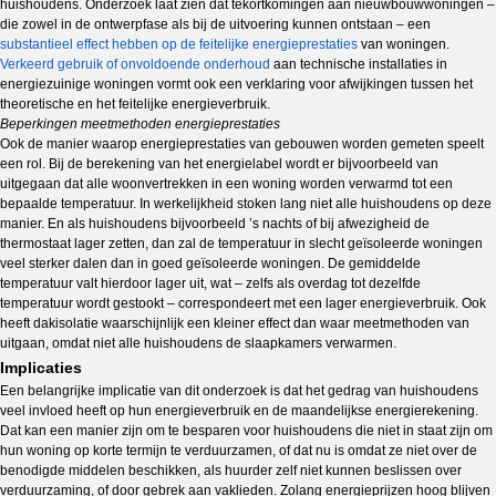
huishoudens. Onderzoek laat zien dat tekortkomingen aan nieuwbouwwoningen –
die zowel in de ontwerpfase als bij de uitvoering kunnen ontstaan – een
substantieel effect hebben op de feitelijke energieprestaties
van woningen.
Verkeerd gebruik of onvoldoende onderhoud
aan technische installaties in
energiezuinige woningen vormt ook een verklaring voor afwijkingen tussen het
theoretische en het feitelijke energieverbruik.
Beperkingen meetmethoden energieprestaties
Ook de manier waarop energieprestaties van gebouwen worden gemeten speelt
een rol. Bij de berekening van het energielabel wordt er bijvoorbeeld van
uitgegaan dat alle woonvertrekken in een woning worden verwarmd tot een
bepaalde temperatuur. In werkelijkheid stoken lang niet alle huishoudens op deze
manier. En als huishoudens bijvoorbeeld ’s nachts of bij afwezigheid de
thermostaat lager zetten, dan zal de temperatuur in slecht geïsoleerde woningen
veel sterker dalen dan in goed geïsoleerde woningen. De gemiddelde
temperatuur valt hierdoor lager uit, wat – zelfs als overdag tot dezelfde
temperatuur wordt gestookt – correspondeert met een lager energieverbruik. Ook
heeft dakisolatie waarschijnlijk een kleiner effect dan waar meetmethoden van
uitgaan, omdat niet alle huishoudens de slaapkamers verwarmen.
Implicaties
Een belangrijke implicatie van dit onderzoek is dat het gedrag van huishoudens
veel invloed heeft op hun energieverbruik en de maandelijkse energierekening.
Dat kan een manier zijn om te besparen voor huishoudens die niet in staat zijn om
hun woning op korte termijn te verduurzamen, of dat nu is omdat ze niet over de
benodigde middelen beschikken, als huurder zelf niet kunnen beslissen over
verduurzaming, of door gebrek aan vaklieden. Zolang energieprijzen hoog blijven