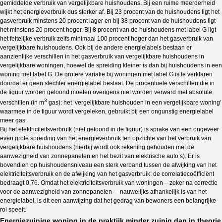
gemiddelde verbruik van vergelijkbare huishoudens. Bij een ruime meerderheid
wijkt het energieverbruik dus sterker af. Bij 23 procent van de huishoudens ligt het
gasverbruik minstens 20 procent lager en bij 38 procent van de huishoudens ligt
het minstens 20 procent hoger. Bij 8 procent van de huishoudens met label G ligt
het feitelijke verbruik zelfs minimaal 100 procent hoger dan het gasverbruik van
vergelijkbare huishoudens. Ook bij de andere energielabels bestaan er
aanzienlijke verschillen in het gasverbruik van vergelijkbare huishoudens in
vergelijkbare woningen, hoewel de spreiding kleiner is dan bij huishoudens in een
woning met label G. De grotere variatie bij woningen met label G is te verklaren
doordat er geen slechter energielabel bestaat. De procentuele verschillen die in
de figuur worden getoond moeten overigens niet worden verward met absolute
3
verschillen (in m
gas): het ‘vergelijkbare huishouden in een vergelijkbare woning’
waarmee in de figuur wordt vergeleken, gebruikt bij een ongunstig energielabel
meer gas.
Bij het elektriciteitsverbruik (niet getoond in de figuur) is sprake van een ongeveer
even grote spreiding van het energieverbruik ten opzichte van het verbruik van
vergelijkbare huishoudens (hierbij wordt ook rekening gehouden met de
aanwezigheid van zonnepanelen en het bezit van elektrische auto’s). Er is
bovendien op huishoudensniveau een sterk verband tussen de afwijking van het
elektriciteitsverbruik en de afwijking van het gasverbruik: de correlatiecoëfficiënt
bedraagt 0,76. Omdat het elektriciteitsverbruik van woningen – zeker na correctie
voor de aanwezigheid van zonnepanelen – nauwelijks afhankelijk is van het
energielabel, is dit een aanwijzing dat het gedrag van bewoners een belangrijke
rol speelt.
Energiezuinige woning in de praktijk minder zuinig dan in theorie