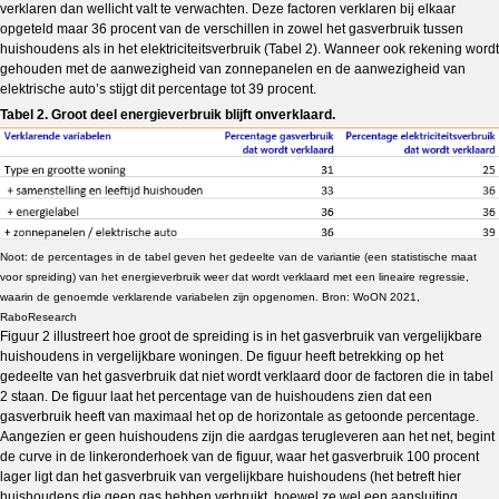
verklaren dan wellicht valt te verwachten. Deze factoren verklaren bij elkaar
opgeteld maar 36 procent van de verschillen in zowel het gasverbruik tussen
huishoudens als in het elektriciteitsverbruik (Tabel 2). Wanneer ook rekening wordt
gehouden met de aanwezigheid van zonnepanelen en de aanwezigheid van
elektrische auto’s stijgt dit percentage tot 39 procent.
Tabel 2. Groot deel energieverbruik blijft onverklaard.
Noot: de percentages in de tabel geven het gedeelte van de variantie (een statistische maat
voor spreiding) van het energieverbruik weer dat wordt verklaard met een lineaire regressie,
waarin de genoemde verklarende variabelen zijn opgenomen. Bron: WoON 2021,
RaboResearch
Figuur 2 illustreert hoe groot de spreiding is in het gasverbruik van vergelijkbare
huishoudens in vergelijkbare woningen. De figuur heeft betrekking op het
gedeelte van het gasverbruik dat niet wordt verklaard door de factoren die in tabel
2 staan. De figuur laat het percentage van de huishoudens zien dat een
gasverbruik heeft van maximaal het op de horizontale as getoonde percentage.
Aangezien er geen huishoudens zijn die aardgas terugleveren aan het net, begint
de curve in de linkeronderhoek van de figuur, waar het gasverbruik 100 procent
lager ligt dan het gasverbruik van vergelijkbare huishoudens (het betreft hier
huishoudens die geen gas hebben verbruikt, hoewel ze wel een aansluiting