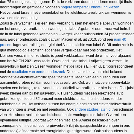
dan 75 meer gas dan jongeren. Dit is te verklaren doordat ouderen meer tijd thuis
doorbrengen en gemiddeld voor een
hogere temperatuurinstelling kiezen
.
Het verband tussen het energielabel en het elektriciteitsverbruik van woningen is
zwak en niet eenduidig.
Zoals te verwachten is er een sterk verband tussen het energielabel van woningen
en het energieverbruik: in een woning met label A gebruikt een – voor wat betreft
de in de tabel getoonde kenmerken – vergelijkbaar huishouden 34 procent minder
gas. Eerder onderzoek, zoals dat van Macjen et al. uit 2013, vond een
ruim 40
procent
lager verbruik bij energielabel A ten opzichte van label G. Dit onderzoek is
qua methodologie echter niet geheel vergelijkbaar met ons onderzoek. Het
kleinere verschil in onze studie is goed verklaarbaar, want de winter voorafgaand
aan het WoON 2021 was zacht. Opvallend is dat tabel 1 vrijwel geen verschil in
gasverbruik laat zien tussen woningen met de labels E, F en G. Dit correspondeert
met de
resultaten van eerder onderzoek
. De oorzaak hiervan is niet bekend.
Voor het elektriciteitsverbruik speelt het aantal leden van een huishouden een
aanzienlijk grotere rol dan voor het gasverbruik. Ook woningtype en oppervlakte
spelen een belangrijke rol voor het elektriciteitsverbruik, maar hier is het effect juist
(veel) kleiner dan bij het gasverbruik. Huishoudens met een elektrische auto
gebruiken gemiddeld 32 procent meer elektriciteit dan huishoudens zonder
elektrische auto. Het verband tussen het energielabel en het elektriciteitsverbruik
van woningen is zwak en niet eenduidig. Ook
andere studies laten dit
verschijnsel
zien. Het stroomverbruik van huishoudens in woningen met label G vormt een
opvallende uitbijter. Doordat woningen met label A vaker beschikken over
zonnepanelen, neemt het energieverbruik (bij de gasgestookte woningen in ons
onderzoek) af naarmate het energielabel gunstiger wordt. Ook huishoudens in