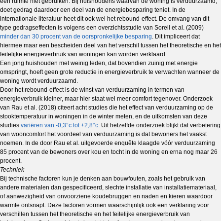
een ruimte niet gebruiken. Bij huishoudens waarvan de woning is verduurzaamd,
doet gedrag daardoor een deel van de energiebesparing teniet. In de
internationale literatuur heet dit ook wel het rebound-effect. De omvang van dit
type gedragseffecten is volgens een overzichtsstudie van Sorell et al. (2009)
minder dan 30 procent van de oorspronkelijke besparing
. Dit impliceert dat
hiermee maar een bescheiden deel van het verschil tussen het theoretische en het
feitelijke energieverbruik van woningen kan worden verklaard.
Een jong huishouden met weinig leden, dat bovendien zuinig met energie
omspringt, hoeft geen grote reductie in energieverbruik te verwachten wanneer de
woning wordt verduurzaamd.
Door het rebound-effect is de winst van verduurzaming in termen van
energieverbruik kleiner, maar hier staat wel meer comfort tegenover. Onderzoek
van Rau et al. (2018) citeert acht studies die het effect van verduurzaming op de
stooktemperatuur in woningen in de winter meten, en de uitkomsten van deze
studies
variëren van -0,3°c tot +2,8°c
. Uit hetzelfde onderzoek blijkt dat verbetering
van wooncomfort het voordeel van verduurzaming is dat bewoners het vaakst
noemen. In de door Rau et al. uitgevoerde enquête klaagde vóór verduurzaming
85 procent van de bewoners over kou en tocht in de woning en erna nog maar 26
procent.
Techniek
Bij technische factoren kun je denken aan bouwfouten, zoals het gebruik van
andere materialen dan gespecificeerd, slechte installatie van installatiemateriaal,
of aanwezigheid van onvoorziene koudebruggen en naden en kieren waardoor
warmte ontsnapt. Deze factoren vormen waarschijnlijk ook een verklaring voor
verschillen tussen het theoretische en het feitelijke energieverbruik van