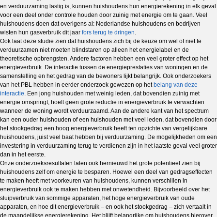
en verduurzaming lastig is, kunnen huishoudens hun energierekening in elk geval
voor een deel onder controle houden door zuinig met energie om te gaan. Veel
huishoudens doen dat overigens al: Nederlandse huishoudens en bedrijven
wisten hun gasverbruik dit jaar
fors terug te dringen
.
Ook laat deze studie zien dat huishoudens zich bij de keuze om wel of niet te
verduurzamen niet moeten blindstaren op alleen het energielabel en de
theoretische opbrengsten. Andere factoren hebben een veel groter effect op het
energieverbruik. De interactie tussen de energieprestaties van woningen en de
samenstelling en het gedrag van de bewoners lijkt belangrijk. Ook onderzoekers
van het PBL hebben in eerder onderzoek gewezen op het
belang van deze
interactie
. Een jong huishouden met weinig leden, dat bovendien zuinig met
energie omspringt, hoeft geen grote reductie in energieverbruik te verwachten
wanneer de woning wordt verduurzaamd. Aan de andere kant van het spectrum
kan een ouder huishouden of een huishouden met veel leden, dat bovendien door
het stookgedrag een hoog energieverbruik heeft ten opzichte van vergelijkbare
huishoudens, juist veel baat hebben bij verduurzaming. De mogelijkheden om een
investering in verduurzaming terug te verdienen zijn in het laatste geval veel groter
dan in het eerste.
Onze onderzoeksresultaten laten ook hernieuwd het grote potentieel zien bij
huishoudens zelf om energie te besparen. Hoewel een deel van gedragseffecten
te maken heeft met voorkeuren van huishoudens, kunnen verschillen in
energieverbruik ook te maken hebben met onwetendheid. Bijvoorbeeld over het
sluipverbruik van sommige apparaten, het hoge energieverbruik van oude
apparaten, en hoe dit energieverbruik – en ook het stookgedrag – zich vertaalt in
de maandelijkse energierekening. Het blijft belangrijke om huishoudens hierover