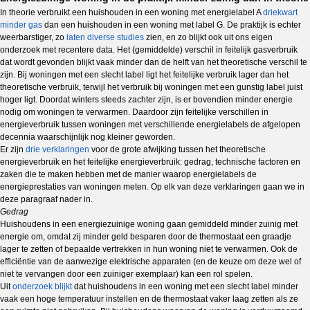
In theorie verbruikt een huishouden in een woning met energielabel A
driekwart
minder gas
dan een huishouden in een woning met label G. De praktijk is echter
weerbarstiger, zo
laten
diverse
studies
zien, en zo blijkt ook uit ons eigen
onderzoek met recentere data. Het (gemiddelde) verschil in feitelijk gasverbruik
dat wordt gevonden blijkt vaak minder dan de helft van het theoretische verschil te
zijn. Bij woningen met een slecht label ligt het feitelijke verbruik lager dan het
theoretische verbruik, terwijl het verbruik bij woningen met een gunstig label juist
hoger ligt. Doordat winters steeds zachter zijn, is er bovendien minder energie
nodig om woningen te verwarmen. Daardoor zijn feitelijke verschillen in
energieverbruik tussen woningen met verschillende energielabels de afgelopen
decennia waarschijnlijk nog kleiner geworden.
Er zijn
drie verklaringen
voor de grote afwijking tussen het theoretische
energieverbruik en het feitelijke energieverbruik: gedrag, technische factoren en
zaken die te maken hebben met de manier waarop energielabels de
energieprestaties van woningen meten. Op elk van deze verklaringen gaan we in
deze paragraaf nader in.
Gedrag
Huishoudens in een energiezuinige woning gaan gemiddeld minder zuinig met
energie om, omdat zij minder geld besparen door de thermostaat een graadje
lager te zetten of bepaalde vertrekken in hun woning niet te verwarmen. Ook de
efficiëntie van de aanwezige elektrische apparaten (en de keuze om deze wel of
niet te vervangen door een zuiniger exemplaar) kan een rol spelen.
Uit
onderzoek blijkt
dat huishoudens in een woning met een slecht label minder
vaak een hoge temperatuur instellen en de thermostaat vaker laag zetten als ze