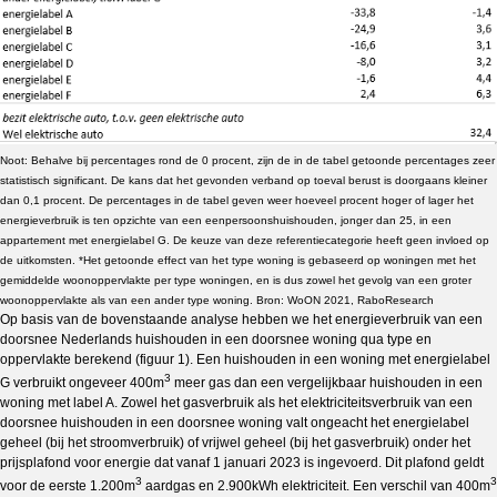
N
oot: Behalve bij percentages rond de 0 procent, zijn de in de tabel getoonde percentages zeer
statistisch significant. De kans dat het gevonden verband op toeval berust is doorgaans kleiner
dan 0,1 procent. De percentages in de tabel geven weer hoeveel procent hoger of lager het
energieverbruik is ten opzichte van een eenpersoonshuishouden, jonger dan 25, in een
appartement met energielabel G. De keuze van deze referentiecategorie heeft geen invloed op
de uitkomsten. *Het getoonde effect van het type woning is gebaseerd op woningen met het
gemiddelde woonoppervlakte per type woningen, en is dus zowel het gevolg van een groter
woonoppervlakte als van een ander type woning. Bron: WoON 2021, RaboResearch
Op basis van de bovenstaande analyse hebben we het energieverbruik van een
doorsnee Nederlands huishouden in een doorsnee woning qua type en
oppervlakte berekend (figuur 1). Een huishouden in een woning met energielabel
3
G verbruikt ongeveer 400m
meer gas dan een vergelijkbaar huishouden in een
woning met label A. Zowel het gasverbruik als het elektriciteitsverbruik van een
doorsnee huishouden in een doorsnee woning valt ongeacht het energielabel
geheel (bij het stroomverbruik) of vrijwel geheel (bij het gasverbruik) onder het
prijsplafond voor energie dat vanaf 1 januari 2023 is ingevoerd. Dit plafond geldt
3
3
voor de eerste 1.200m
aardgas en 2.900kWh elektriciteit. Een verschil van 400m