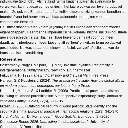
individuatie (ibid.: 695). Als het kind ruimte krijgt het parentificatietrauma te
verwerken, kan het deze competenties in het latere volwassen leven productief
maken. Zo ook zou Europa haar afhankelijkheidsverstrikking kunnen benutten als
brandstof voor het heroveren van haar autonomie en herijken van haar
continentale identiteit.
De Duitse filosoof Peter Sloterdijk (2006) ziet in Europa een ‘continent zonder
eigenschappen’. Haar roerige imperialistische, kolonialistische, militair-industriële
geweldgeschiedenis, stelt hij, heeft haar huiverig gemaakt voor nóg meer
daadkracht, ideologie en leed. Liever blijft ze ‘leeg’ en kijkt ze terug op dat wat
geschiedde. Nu wacht haar een nieuw hoofdstuk van zelfreflectie: dat van de
transatlantische verstrikking.
Referenties
Boszormenyi-Nagy, I. & Spark, G. (1973). Invisible loyalties: Reciprocity in
intergenerational family therapy. New York: Brunner/Mazel
Fukuyama, F. (1992).
The End of History and the Last Man
. Free Press
Hanson, S. & Kopstein, J. (2024).
The assault on the state: How the global attack
on modern government endangers our future
. Polity Press.
Hooper, L., Marotta, S., & Lanthier, R. (2008). Predictors of growth and distress
following childhood parentification: A retrospective exploratory study.
Journal of
child and Family Studies, 17
(5), 693-705.
Mitzen, J. (2006). Ontological security in world politics: State identity and the
security dilemma.
European journal of international relations
,
12
(3), 341-370
Nord, M., Altman, D., Fernandes, T., Good God, A., & Lindberg, S. (2026).
Democracy Report 2026: Unraveling the democratic era?
University of
Gothenburg: V-Dem Institute.