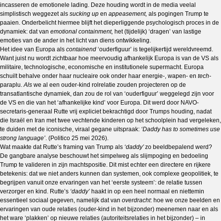
incasseren de emotionele lading. Deze houding wordt in de media veelal
simplistisch weggezet als
sucking up
en
appeasement,
als
pogingen Trump te
paaien. Onderbelicht hiermee blijft het dieperliggende psychologisch proces in de
dynamiek: dat van
emotional containment,
het (tijdelijk) ‘dragen’ van lastige
emoties van de ander in het licht van diens ontwikkeling.
Het idee van Europa als
containend
‘ouderfiguur’ is tegelijkertijd wereldvreemd.
Want juist nu wordt zichtbaar hoe meervoudig afhankelijk Europa is van de VS als
militaire, technologische, economische en institutionele supermacht. Europa
schuilt behalve onder haar nucleaire ook onder haar energie-, wapen- en
tech-
paraplu.
Als
we al een ouder-kind rolrelatie zouden projecteren op de
transatlantische dynamiek, dan zou de rol van ‘ouderfiguur’ weggelegd zijn voor
de VS en die van het ‘afhankelijke kind’ voor Europa. Dit werd door NAVO-
secretaris-generaal Rutte vrij expliciet bekrachtigd door Trumps houding, nadat
die Israël en Iran met twee vechtende kinderen op het schoolplein had vergeleken,
te duiden met de iconische, viraal gegane uitspraak:
‘Daddy has to sometimes use
strong language’
. (Politico 25 mei 2026).
Wat maakte dat Rutte’s framing van Trump als
‘daddy’
zo beeldbepalend werd?
De gangbare analyse beschouwt het simpelweg als slijmpoging en bedoeling
Trump te valideren in zijn machtspositie. Dit mist echter een directere en rijkere
betekenis: dat we niet anders kunnen dan systemen, ook complexe geopolitiek, te
begrijpen vanuit onze ervaringen van het ‘eerste systeem’: de relatie tussen
verzorger en kind. Rutte’s
‘daddy’
haakt in op een heel normaal en niettemin
essentieel sociaal gegeven, namelijk dat van
overdracht
: hoe we onze beelden en
ervaringen van oude relaties (ouder-kind in het bijzonder) meenemen naar en als
het ware ‘plakken’ op nieuwe relaties (autoriteitsrelaties in het bijzonder) – in