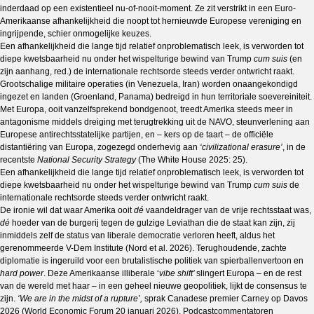
inderdaad op een existentieel nu-of-nooit-moment. Ze zit verstrikt in een Euro-
Amerikaanse afhankelijkheid die noopt tot hernieuwde Europese vereniging en
ingrijpende, schier onmogelijke keuzes.
Een afhankelijkheid die lange tijd relatief onproblematisch leek, is verworden tot
diepe kwetsbaarheid nu onder het wispelturige bewind van Trump
cum suis
(en
zijn aanhang, red.) de internationale rechtsorde steeds verder ontwricht raakt.
Grootschalige militaire operaties (in Venezuela, Iran) worden onaangekondigd
ingezet en landen (Groenland, Panama) bedreigd in hun territoriale soevereiniteit.
Met Europa, ooit vanzelfsprekend bondgenoot, treedt Amerika steeds meer in
antagonisme middels dreiging met terugtrekking uit de NAVO, steunverlening aan
Europese antirechtsstatelijke partijen, en – kers op de taart – de officiële
distantiëring van Europa, zogezegd onderhevig aan
‘civilizational erasure’
, in de
recentste
National Security Strategy
(The White House 2025: 25).
Een afhankelijkheid die lange tijd relatief onproblematisch leek, is verworden tot
diepe kwetsbaarheid nu onder het wispelturige bewind van Trump
cum suis
de
internationale rechtsorde steeds verder ontwricht raakt.
De ironie wil dat waar Amerika ooit
dé
vaandeldrager van de vrije rechtsstaat was,
dé
hoeder van de burgerij tegen de gulzige Leviathan die de staat kan zijn, zij
inmiddels zelf de status van liberale democratie verloren heeft, aldus het
gerenommeerde V-Dem Institute (Nord et al. 2026). Terughoudende, zachte
diplomatie is ingeruild voor een brutalistische politiek van spierballenvertoon en
hard power
. Deze Amerikaanse illiberale ‘
vibe shift’
slingert Europa – en de rest
van de wereld met haar – in een geheel nieuwe geopolitiek, lijkt de consensus te
zijn.
‘We are in the midst of a rupture’,
sprak Canadese premier Carney op Davos
2026 (World Economic Forum 20 januari 2026). Podcastcommentatoren