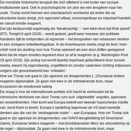
De mondiale historische terugval die zich aftekent is niet louter van sociaal-
institutionele aard. Ook in psychologische zin zien we een
terugkeer naar het
oude.
Trump vormt hiervan een exemplarisch voorbeeld als leider die op
structurele basis dreigt, zich agressief uitlaat, onvoorspelbaar en impulsief handelt,
en vanuit emotie reageert.
Dat zijn bestuursstijl regelmatig als ‘kleuterachtig’ – ‘een klein kind dat Risk speelt’
(RTL Tonight 6 april 2026) – wordt geduid, geeft weer hoezeer zijn politieke
handelen lijkt te ontspruiten uit
regressie –
het terugvallen van volwassen denken
in een vroegere ontwikkelingsfase. In de Amerikaanse media zingt de term
‘man-
child’
rond als duiding voor hoe Trump opereert als een door driften geregeerd
kind dat de eigen emoties reguleert door ze af te reageren (e.g. Washington Post
18 april 2018). Zijn
acting out
wordt daarbij maximaal gefaciliteerd door sociale
media, waarin hij eigenstandig, ongefilterd en zonder nadenken richting miljoenen
volgers zijn gevoelswereld kan ‘ontladen’.
Hoe ver Trump ook gaat in zijn agressie en dreigementen [...] Europese leiders
reageren diplomatiek. Ze gaan niet mee in de intimiderende toon, maar
incasseren de emotionele lading
De vraag is hoe de internationale politiek zich tracht te verhouden tot de
chronische stortvloed van door Trump
cum suis
‘uitgeleefde’ angsten, agressies
en ressentimenten. Hier komt wat Europa betreft een tweede haarscherpe intuïtie
van Joost Klein in beeld. Europa’s opstelling tegenover de VS doet namelijk
denken aan die van de ‘verdragende ouder’ – aan
Europapa.
Hoe ver Trump ook
gaat in zijn agressie en dreigementen, van NAVO-terugtrekking tot Groenland-
claims, Europese leiders reageren – met bondskanselier Merz als uitzondering op
de regel – diplomatiek. Ze gaan niet mee in de intimiderende toon, maar