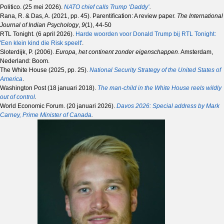
Politico. (25 mei 2026).
NATO chief calls Trump ‘Daddy’
.
Rana, R. & Das, A. (2021, pp. 45). Parentification: A review paper.
The International
Journal of Indian Psychology
,
9
(1), 44-50
RTL Tonight. (6 april 2026).
Harde woorden voor Donald Trump bij RTL Tonight:
'Een klein kind die Risk speelt'
.
Sloterdijk, P. (2006).
Europa, het continent zonder eigenschappen
. Amsterdam,
Nederland: Boom.
The White House (2025, pp. 25).
National Security Strategy of the United States of
America
.
Washington Post (18 januari 2018).
The man-child in the White House reels wildly
out of control
.
World Economic Forum. (20 januari 2026).
Davos 2026: Special address by Mark
Carney, Prime Minister of Canada
.