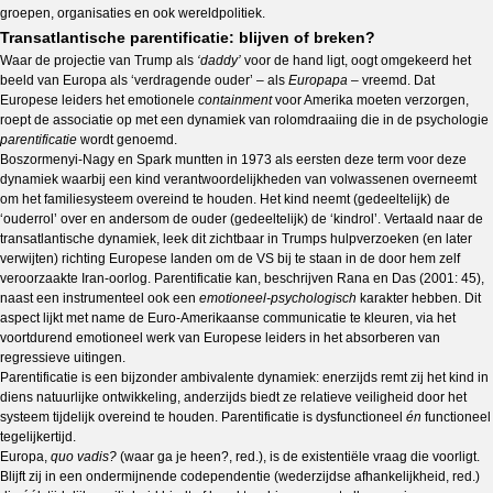
groepen, organisaties en ook wereldpolitiek.
Transatlantische parentificatie: blijven of breken?
Waar de projectie van Trump als
‘daddy’
voor de hand ligt, oogt omgekeerd het
beeld van Europa als ‘verdragende ouder’ – als
Europapa
–
vreemd. Dat
Europese leiders het emotionele
containment
voor Amerika moeten verzorgen,
roept de associatie op met een dynamiek van rolomdraaiing die in de psychologie
parentificatie
wordt genoemd.
Boszormenyi-Nagy en Spark muntten in 1973 als eersten deze term voor deze
dynamiek waarbij een kind verantwoordelijkheden van volwassenen overneemt
om het familiesysteem overeind te houden. Het kind neemt (gedeeltelijk) de
‘ouderrol’ over en andersom de ouder (gedeeltelijk) de ‘kindrol’. Vertaald naar de
transatlantische dynamiek, leek dit zichtbaar in Trumps hulpverzoeken (en later
verwijten) richting Europese landen om de VS bij te staan in de door hem zelf
veroorzaakte Iran-oorlog. Parentificatie kan, beschrijven Rana en Das (2001: 45),
naast een instrumenteel ook een
emotioneel-psychologisch
karakter hebben.
Dit
aspect lijkt met name de Euro-Amerikaanse communicatie te kleuren, via het
voortdurend emotioneel werk van Europese leiders in het absorberen van
regressieve uitingen.
Parentificatie is een bijzonder ambivalente dynamiek: enerzijds remt zij het kind in
diens natuurlijke ontwikkeling, anderzijds biedt ze relatieve veiligheid door het
systeem tijdelijk overeind te houden. Parentificatie is dysfunctioneel
én
functioneel
tegelijkertijd.
Europa,
quo vadis?
(waar ga je heen?, red.),
is de existentiële vraag die voorligt.
Blijft zij in een ondermijnende codependentie (wederzijdse afhankelijkheid, red.)