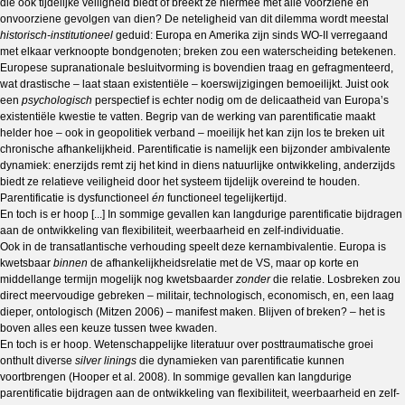
die óók tijdelijke veiligheid biedt of breekt ze hiermee met alle voorziene en
onvoorziene gevolgen van dien? De neteligheid van dit dilemma wordt meestal
historisch-institutioneel
geduid: Europa en Amerika zijn sinds WO-II verregaand
met elkaar verknoopte bondgenoten; breken zou een waterscheiding betekenen.
Europese supranationale besluitvorming is bovendien traag en gefragmenteerd,
wat drastische – laat staan existentiële – koerswijzigingen bemoeilijkt. Juist ook
een
psychologisch
perspectief is echter nodig om de delicaatheid van Europa’s
existentiële kwestie te vatten. Begrip van de werking van parentificatie maakt
helder hoe – ook in geopolitiek verband – moeilijk het kan zijn los te breken uit
chronische afhankelijkheid. Parentificatie is namelijk een bijzonder ambivalente
dynamiek: enerzijds remt zij het kind in diens natuurlijke ontwikkeling, anderzijds
biedt ze relatieve veiligheid door het systeem tijdelijk overeind te houden.
Parentificatie is dysfunctioneel
én
functioneel
tegelijkertijd.
En toch is er hoop [...] In sommige gevallen kan langdurige parentificatie bijdragen
aan de ontwikkeling van flexibiliteit, weerbaarheid en zelf-individuatie.
Ook in de transatlantische verhouding speelt deze kernambivalentie. Europa is
kwetsbaar
binnen
de afhankelijkheidsrelatie met de VS, maar op korte en
middellange termijn mogelijk nog kwetsbaarder
zonder
die relatie. Losbreken zou
direct meervoudige gebreken – militair, technologisch, economisch, en, een laag
dieper, ontologisch (Mitzen 2006) – manifest maken. Blijven of breken? – het is
boven alles een keuze tussen twee kwaden.
En toch is er hoop. Wetenschappelijke literatuur over posttraumatische groei
onthult diverse
silver linings
die dynamieken van parentificatie kunnen
voortbrengen (Hooper et al. 2008). In sommige gevallen kan langdurige
parentificatie bijdragen aan de ontwikkeling van flexibiliteit, weerbaarheid en zelf-