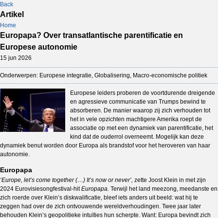
Back
Artikel
Home
Europapa? Over transatlantische parentificatie en
Europese autonomie
15 jun 2026
Onderwerpen: Europese integratie, Globalisering, Macro-economische politiek
Europese leiders proberen de voortdurende dreigende
en agressieve communicatie van Trumps bewind te
absorberen. De manier waarop zij zich verhouden tot
het in vele opzichten machtigere Amerika roept de
associatie op met een dynamiek van parentificatie, het
kind dat de ouderrol overneemt. Mogelijk kan deze
dynamiek benut worden door Europa als brandstof voor het heroveren van haar
autonomie.
Europapa
‘Europe, let’s come together (…) It’s now or never’,
zette Joost Klein in met zijn
2024 Eurovisiesongfestival-hit
Europapa.
Terwijl het land meezong, meedanste en
zich roerde over Klein’s diskwalificatie, bleef iets anders uit beeld: wat hij te
zeggen had over de zich ontvouwende wereldverhoudingen. Twee jaar later
behouden Klein’s geopolitieke intuïties hun scherpte. Want: Europa bevindt zich