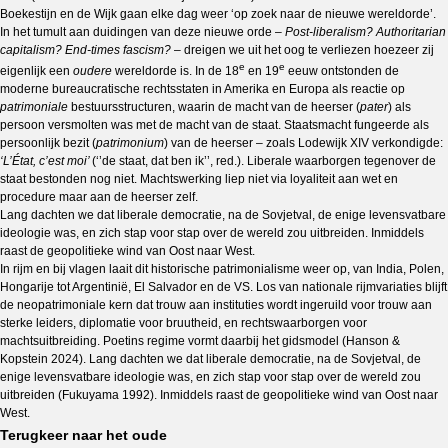
Boekestijn en de Wijk gaan elke dag weer ‘op zoek naar de nieuwe wereldorde’.
In het tumult aan duidingen van deze nieuwe orde –
Post-liberalism? Authoritarian
capitalism? End-times fascism?
– dreigen we uit het oog te verliezen hoezeer zij
e
e
eigenlijk een
oudere
wereldorde is. In de 18
en 19
eeuw ontstonden de
moderne bureaucratische rechtsstaten in Amerika en Europa als reactie op
patrimoniale
bestuursstructuren, waarin de macht van de heerser (
pater
) als
persoon versmolten was met de macht van de staat. Staatsmacht fungeerde als
persoonlijk bezit (
patrimonium
) van de heerser – zoals Lodewijk XIV verkondigde:
‘L’État, c’est moi’
(‘’de staat, dat ben ik’’, red.). Liberale waarborgen tegenover de
staat bestonden nog niet. Machtswerking liep niet via loyaliteit aan wet en
procedure maar aan de heerser zelf.
Lang dachten we dat liberale democratie, na de Sovjetval, de enige levensvatbare
ideologie was, en zich stap voor stap over de wereld zou uitbreiden. Inmiddels
raast de geopolitieke wind van Oost naar West.
In rijm en bij vlagen laait dit historische patrimonialisme weer op, van India, Polen,
Hongarije tot Argentinië, El Salvador en de VS. Los van nationale rijmvariaties blijft
de neopatrimoniale kern dat trouw aan instituties wordt ingeruild voor trouw aan
sterke leiders, diplomatie voor bruutheid, en rechtswaarborgen voor
machtsuitbreiding. Poetins regime vormt daarbij het gidsmodel (Hanson &
Kopstein 2024). Lang dachten we dat liberale democratie, na de Sovjetval, de
enige levensvatbare ideologie was, en zich stap voor stap over de wereld zou
uitbreiden (Fukuyama 1992). Inmiddels raast de geopolitieke wind van Oost naar
West.
Terugkeer naar het oude