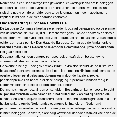
Nederland is een soort
hedge fund
geworden: er wordt geleend om te beleggen
door particulieren en de overheid. Een fundamentele aanpak van het fiscaal
stelsel is nodig om de schuldenberg terug te dringen en meer risicodragend
kapitaal te krijgen in de Nederlandse economie.
Onderschatting Europese Commissie
De Europese Commissie heeft gisteren redelijk positief gereageerd op de plannen
van de lentecoalitie. Wel wijst zij – terecht overigens – op de noodzaak de fiscale
subsidiëring van de hypotheekberg veel rigoureuzer aan te pakken. Verrassend is
echter dat net als politiek Den Haag de Europese Commissie de fundamentele
kwetsbaarheid van de Nederlandse economie onvoldoende lijkt te onderkennen.
Het gaat hierbij om:
De combinatie van een genereuze hypotheekrenteaftrek en belastingvrije
spaarmogelijkheden zet aan tot extra lenen.
De overheid belegt – hoe gek het ook klinkt – extra staatschuld via de uitstel van
belastingafdracht over premies die bij pensioenfondsen zijn ingelegd. Immers, de
overheid levert eerst belastingopbrengsten in door de fiscale aftrek van
pensioenpremies en hoopt later deze belegging in pensioenfondsen terug te
krijgen via belastingheffing op pensioenuitkeringen.
De mismatch tussen bezittingen en schulden. Besparingen komen vooral terecht
bij pensioenfondsen – die beleggen in het buitenland – en niet bij banken die
huishoudens en bedrijven financieren. Banken moeten daarom geld aantrekken in
het buitenland om de Nederlandse economie te financieren. Nederland –
particulieren en overheid – leent dus veel, om grote bedragen in het buitenland te
kunnen beleggen. Banken zijn onnodig kwetsbaar door de afhankelijkheid van de