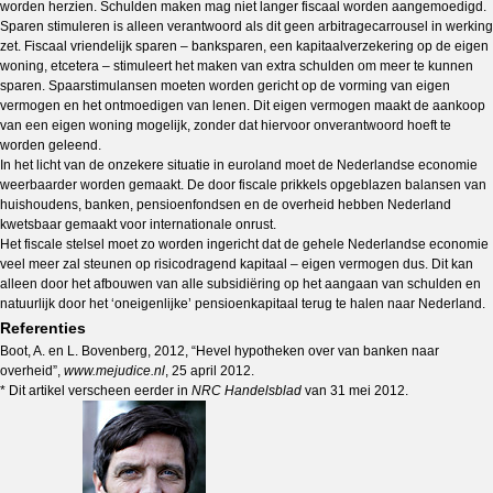
worden herzien. Schulden maken mag niet langer fiscaal worden aangemoedigd.
Sparen stimuleren is alleen verantwoord als dit geen arbitragecarrousel in werking
zet. Fiscaal vriendelijk sparen – banksparen, een kapitaalverzekering op de eigen
woning, etcetera – stimuleert het maken van extra schulden om meer te kunnen
sparen. Spaarstimulansen moeten worden gericht op de vorming van eigen
vermogen en het ontmoedigen van lenen. Dit eigen vermogen maakt de aankoop
van een eigen woning mogelijk, zonder dat hiervoor onverantwoord hoeft te
worden geleend.
In het licht van de onzekere situatie in euroland moet de Nederlandse economie
weerbaarder worden gemaakt. De door fiscale prikkels opgeblazen balansen van
huishoudens, banken, pensioenfondsen en de overheid hebben Nederland
kwetsbaar gemaakt voor internationale onrust.
Het fiscale stelsel moet zo worden ingericht dat de gehele Nederlandse economie
veel meer zal steunen op risicodragend kapitaal – eigen vermogen dus. Dit kan
alleen door het afbouwen van alle subsidiëring op het aangaan van schulden en
natuurlijk door het ‘oneigenlijke’ pensioenkapitaal terug te halen naar Nederland.
Referenties
Boot, A. en L. Bovenberg, 2012, “Hevel hypotheken over van banken naar
overheid”,
www.mejudice.nl
, 25 april 2012.
* Dit artikel verscheen eerder in
NRC Handelsblad
van 31 mei 2012.