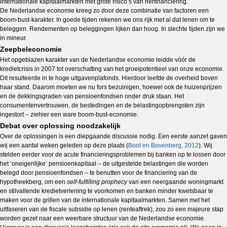
internationale kapitaalmarkten met grote risico’s van herfinanciering.
De Nederlandse economie kreeg zo door deze combinatie van factoren een
boom-bust-karakter. In goede tijden rekenen we ons rijk met al dat lenen om te
beleggen. Rendementen op beleggingen lijken dan hoog. In slechte tijden zijn we
in mineur.
Zeepbeleconomie
Het opgeblazen karakter van de Nederlandse economie leidde vóór de
kredietcrisis in 2007 tot overschatting van het groeipotentieel van onze economie.
Dit resulteerde in te hoge uitgavenplafonds. Hierdoor leefde de overheid boven
haar stand. Daarom moeten we nu fors bezuinigen, hoewel ook de huizenprijzen
en de dekkingsgraden van pensioenfondsen onder druk staan. Het
consumentenvertrouwen, de bestedingen en de belastingopbrengsten zijn
ingestort – ziehier een ware boom-bust-economie.
Debat over oplossing noodzakelijk
Over de oplossingen is een diepgaande discussie nodig. Een eerste aanzet gaven
wij een aantal weken geleden op deze plaats (
Boot en Bovenberg, 2012
). Wij
stelden eerder voor de acute financieringsproblemen bij banken op te lossen door
het ‘oneigenlijke’ pensioenkapitaal – de uitgestelde belastingen die worden
belegd door pensioenfondsen – te benutten voor de financiering van de
hypotheekberg, om een
self-fulfilling prophecy
van een neergaande woningmarkt
en stilvallende kredietverlening te voorkomen en banken minder kwetsbaar te
maken voor de grillen van de internationale kapitaalmarkten. Samen met het
uitfaseren van de fiscale subsidie op lenen (renteaftrek), zou zo een majeure stap
worden gezet naar een weerbare structuur van de Nederlandse economie.