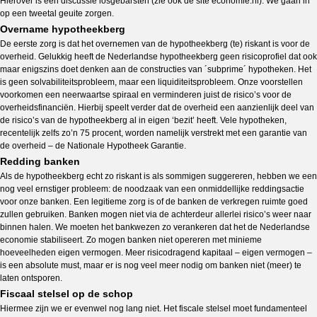
Hierover is een discussie losgebarsten (zie ook de site economie.nl). We gaan in
op een tweetal geuite zorgen.
Overname hypotheekberg
De eerste zorg is dat het overnemen van de hypotheekberg (te) riskant is voor de
overheid. Gelukkig heeft de Nederlandse hypotheekberg geen risicoprofiel dat ook
maar enigszins doet denken aan de constructies van ´subprime´ hypotheken. Het
is geen solvabiliteitsprobleem, maar een liquiditeitsprobleem. Onze voorstellen
voorkomen een neerwaartse spiraal en verminderen juist de risico’s voor de
overheidsfinanciën. Hierbij speelt verder dat de overheid een aanzienlijk deel van
de risico’s van de hypotheekberg al in eigen ‘bezit’ heeft. Vele hypotheken,
recentelijk zelfs zo’n 75 procent, worden namelijk verstrekt met een garantie van
de overheid – de Nationale Hypotheek Garantie.
Redding banken
Als de hypotheekberg echt zo riskant is als sommigen suggereren, hebben we een
nog veel ernstiger probleem: de noodzaak van een onmiddellijke reddingsactie
voor onze banken. Een legitieme zorg is of de banken de verkregen ruimte goed
zullen gebruiken. Banken mogen niet via de achterdeur allerlei risico’s weer naar
binnen halen. We moeten het bankwezen zo verankeren dat het de Nederlandse
economie stabiliseert. Zo mogen banken niet opereren met minieme
hoeveelheden eigen vermogen. Meer risicodragend kapitaal – eigen vermogen –
is een absolute must, maar er is nog veel meer nodig om banken niet (meer) te
laten ontsporen.
Fiscaal stelsel op de schop
Hiermee zijn we er evenwel nog lang niet. Het fiscale stelsel moet fundamenteel