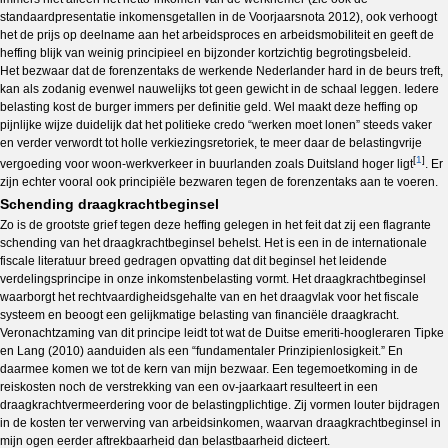
standaardpresentatie inkomensgetallen in de Voorjaarsnota 2012), ook verhoogt
het de prijs op deelname aan het arbeidsproces en arbeidsmobiliteit en geeft de
heffing blijk van weinig principieel en bijzonder kortzichtig begrotingsbeleid.
Het bezwaar dat de forenzentaks de werkende Nederlander hard in de beurs treft,
kan als zodanig evenwel nauwelijks tot geen gewicht in de schaal leggen. Iedere
belasting kost de burger immers per definitie geld. Wel maakt deze heffing op
pijnlijke wijze duidelijk dat het politieke credo “werken moet lonen” steeds vaker
en verder verwordt tot holle verkiezingsretoriek, te meer daar de belastingvrije
[
1
]
vergoeding voor woon-werkverkeer in buurlanden zoals Duitsland hoger ligt
. Er
zijn echter vooral ook principiële bezwaren tegen de forenzentaks aan te voeren.
Schending draagkrachtbeginsel
Zo is de grootste grief tegen deze heffing gelegen in het feit dat zij een flagrante
schending van het draagkrachtbeginsel behelst. Het is een in de internationale
fiscale literatuur breed gedragen opvatting dat dit beginsel het leidende
verdelingsprincipe in onze inkomstenbelasting vormt. Het draagkrachtbeginsel
waarborgt het rechtvaardigheidsgehalte van en het draagvlak voor het fiscale
systeem en beoogt een gelijkmatige belasting van financiële draagkracht.
Veronachtzaming van dit principe leidt tot wat de Duitse emeriti-hoogleraren Tipke
en Lang (2010) aanduiden als een “fundamentaler Prinzipienlosigkeit.” En
daarmee komen we tot de kern van mijn bezwaar. Een tegemoetkoming in de
reiskosten noch de verstrekking van een ov-jaarkaart resulteert in een
draagkrachtvermeerdering voor de belastingplichtige. Zij vormen louter bijdragen
in de kosten ter verwerving van arbeidsinkomen, waarvan draagkrachtbeginsel in
mijn ogen eerder aftrekbaarheid dan belastbaarheid dicteert.