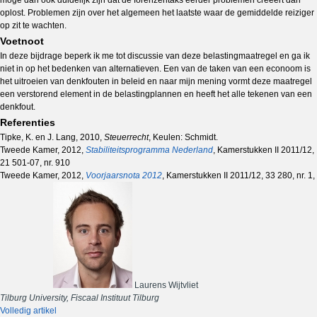
moge dan ook duidelijk zijn dat de forenzentaks eerder problemen creëert dan
oplost. Problemen zijn over het algemeen het laatste waar de gemiddelde reiziger
op zit te wachten.
Voetnoot
In deze bijdrage beperk ik me tot discussie van deze belastingmaatregel en ga ik
niet in op het bedenken van alternatieven. Een van de taken van een econoom is
het uitroeien van denkfouten in beleid en naar mijn mening vormt deze maatregel
een verstorend element in de belastingplannen en heeft het alle tekenen van een
denkfout.
Referenties
Tipke, K. en J. Lang, 2010,
Steuerrecht
, Keulen: Schmidt.
Tweede Kamer, 2012,
Stabiliteitsprogramma Nederland
, Kamerstukken II 2011/12,
21 501-07, nr. 910
Tweede Kamer, 2012,
Voorjaarsnota 2012
, Kamerstukken II 2011/12, 33 280, nr. 1,
Laurens Wijtvliet
Tilburg University, Fiscaal Instituut Tilburg
Volledig artikel