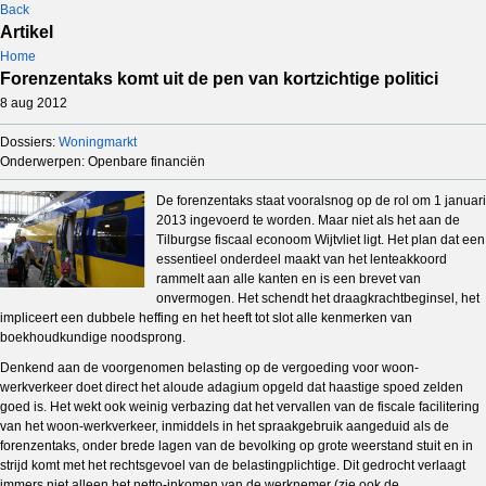
Back
Artikel
Home
Forenzentaks komt uit de pen van kortzichtige politici
8 aug 2012
Dossiers:
Woningmarkt
Onderwerpen: Openbare financiën
De forenzentaks staat vooralsnog op de rol om 1 januari
2013 ingevoerd te worden. Maar niet als het aan de
Tilburgse fiscaal econoom Wijtvliet ligt. Het plan dat een
essentieel onderdeel maakt van het lenteakkoord
rammelt aan alle kanten en is een brevet van
onvermogen. Het schendt het draagkrachtbeginsel, het
impliceert een dubbele heffing en het heeft tot slot alle kenmerken van
boekhoudkundige noodsprong.
Denkend aan de voorgenomen belasting op de vergoeding voor woon-
werkverkeer doet direct het aloude adagium opgeld dat haastige spoed zelden
goed is. Het wekt ook weinig verbazing dat het vervallen van de fiscale facilitering
van het woon-werkverkeer, inmiddels in het spraakgebruik aangeduid als de
forenzentaks, onder brede lagen van de bevolking op grote weerstand stuit en in
strijd komt met het rechtsgevoel van de belastingplichtige. Dit gedrocht verlaagt
immers niet alleen het netto-inkomen van de werknemer (zie ook de