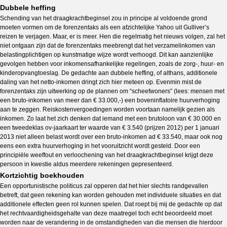
Dubbele heffing
Schending van het draagkrachtbeginsel zou in principe al voldoende grond
moeten vormen om de forenzentaks als een afzichtelijke Yahoo uit Gulliver’s
reizen te verjagen. Maar, er is meer. Hen die regelmatig het nieuws volgen, zal het
niet ontgaan zijn dat de forenzentaks meebrengt dat het verzamelinkomen van
belastingplichtigen op kunstmatige wijze wordt verhoogd. Dit kan aanzienlijke
gevolgen hebben voor inkomensafhankelijke regelingen, zoals de zorg-, huur- en
kinderopvangtoeslag. De gedachte aan dubbele heffing, of althans, additionele
daling van het netto-inkomen dringt zich hier meteen op. Evenmin mist de
forenzentaks zijn uitwerking op de plannen om “scheefwoners” (lees: mensen met
een bruto-inkomen van meer dan € 33.000,-) een boveninflatoire huurverhoging
aan te zeggen. Reiskostenvergoedingen worden voortaan namelijk gezien als
inkomen. Zo laat het zich denken dat iemand met een brutoloon van € 30.000 en
een tweedeklas ov-jaarkaart ter waarde van € 3.540 (prijzen 2012) per 1 januari
2013 niet alleen belast wordt over een bruto-inkomen ad € 33.540, maar ook nog
eens een extra huurverhoging in het vooruitzicht wordt gesteld. Door een
principiële weeffout en verloochening van het draagkrachtbeginsel krijgt deze
persoon in kwestie aldus meerdere rekeningen gepresenteerd.
Kortzichtig boekhouden
Een opportunistische politicus zal opperen dat het hier slechts randgevallen
betreft, dat geen rekening kan worden gehouden met individuele situaties en dat
additionele effecten geen rol kunnen spelen. Dat roept bij mij de gedachte op dat
het rechtvaardigheidsgehalte van deze maatregel toch echt beoordeeld moet
worden naar de verandering in de omstandigheden van die mensen die hierdoor