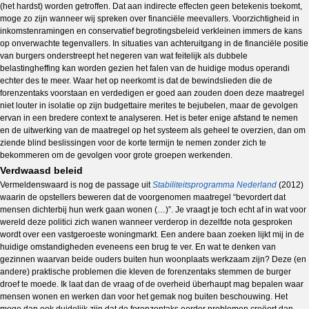
(het hardst) worden getroffen. Dat aan indirecte effecten geen betekenis toekomt,
moge zo zijn wanneer wij spreken over financiële meevallers. Voorzichtigheid in
inkomstenramingen en conservatief begrotingsbeleid verkleinen immers de kans
op onverwachte tegenvallers. In situaties van achteruitgang in de financiële positie
van burgers onderstreept het negeren van wat feitelijk als dubbele
belastingheffing kan worden gezien het falen van de huidige modus operandi
echter des te meer. Waar het op neerkomt is dat de bewindslieden die de
forenzentaks voorstaan en verdedigen er goed aan zouden doen deze maatregel
niet louter in isolatie op zijn budgettaire merites te bejubelen, maar de gevolgen
ervan in een bredere context te analyseren. Het is beter enige afstand te nemen
en de uitwerking van de maatregel op het systeem als geheel te overzien, dan om
ziende blind beslissingen voor de korte termijn te nemen zonder zich te
bekommeren om de gevolgen voor grote groepen werkenden.
Verdwaasd beleid
Vermeldenswaard is nog de passage uit
Stabiliteitsprogramma Nederland
(2012)
waarin de opstellers beweren dat de voorgenomen maatregel “bevordert dat
mensen dichterbij hun werk gaan wonen (…)”. Je vraagt je toch echt af in wat voor
wereld deze politici zich wanen wanneer verderop in dezelfde nota gesproken
wordt over een vastgeroeste woningmarkt. Een andere baan zoeken lijkt mij in de
huidige omstandigheden eveneens een brug te ver. En wat te denken van
gezinnen waarvan beide ouders buiten hun woonplaats werkzaam zijn? Deze (en
andere) praktische problemen die kleven de forenzentaks stemmen de burger
droef te moede. Ik laat dan de vraag of de overheid überhaupt mag bepalen waar
mensen wonen en werken dan voor het gemak nog buiten beschouwing. Het