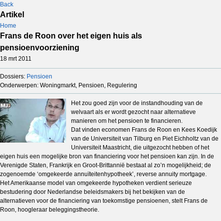
Back
Artikel
Home
Frans de Roon over het eigen huis als
pensioenvoorziening
18 mrt 2011
Dossiers:
Pensioen
Onderwerpen: Woningmarkt, Pensioen, Regulering
Het zou goed zijn voor de instandhouding van de
welvaart als er wordt gezocht naar alternatieve
manieren om het pensioen te financieren.
Dat vinden economen Frans de Roon en Kees Koedijk
van de Universiteit van Tilburg en Piet Eichholtz van de
Universiteit Maastricht, die uitgezocht hebben of het
eigen huis een mogelijke bron van financiering voor het pensioen kan zijn. In de
Verenigde Staten, Frankrijk en Groot-Brittannië bestaat al zo’n mogelijkheid; de
zogenoemde ‘omgekeerde annuïteitenhypotheek’, reverse annuity mortgage.
Het Amerikaanse model van omgekeerde hypotheken verdient serieuze
bestudering door Nederlandse beleidsmakers bij het bekijken van de
alternatieven voor de financiering van toekomstige pensioenen, stelt Frans de
Roon, hoogleraar beleggingstheorie.