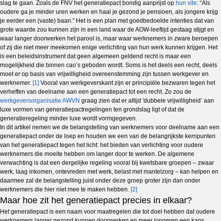
slag te gaan. Zoals de FNV het generatiepact bondig aanprijst op
hun site
: “Als
oudere ga je minder uren werken en haal je gezond je pensioen, als jongere krijg
je eerder een (vaste) baan.” Het is een plan met goedbedoelde intenties dat van
grote waarde zou kunnen zijn in een land waar de AOW-leeftijd gestaag stijgt en
waar langer doorwerken het parool is, maar waar werknemers in zware beroepen
of zij die niet meer meekomen enige verlichting van hun werk kunnen krijgen. Het
is een beleidsinstrument dat geen algemeen geldend recht is maar een
mogelijkheid die binnen cao’s geboden wordt. Soms is het deels een recht, deels
moet er op basis van vrijwilligheid overeenstemming zijn tussen werkgever en
werknemer.
[1]
Vooral van werkgeverskant zijn er principiële bezwaren tegen het
verheffen van deelname aan een generatiepact tot een recht. Zo zou de
werkgeversorganisatie AWVN
graag zien dat er altijd 'dubbele vrijwilligheid’ aan
luxe vormen van generatiepactregelingen ten grondslag ligt of dat de
generatieregeling minder luxe wordt vormgegeven.
In dit artikel nemen we de belangstelling van werknemers voor deelname aan een
generatiepact onder de loep en houden we een van de belangrijkste kernpunten
van het generatiepact tegen het licht: het bieden van verlichting voor oudere
werknemers die moeite hebben om langer door te werken. De algemene
verwachting is dat een dergelijke regeling vooral bij kwetsbare groepen – zwaar
werk, laag inkomen, ontevreden met werk, belast met mantelzorg – kan helpen en
daarmee zal de belangstelling juist onder deze groep groter zijn dan onder
werknemers die hier niet mee te maken hebben.
[2]
Maar hoe zit het generatiepact precies in elkaar?
Het generatiepact is een naam voor maatregelen die tot doel hebben dat oudere
werknemers langer gezond kunnen doorwerken en meer jongeren een kans