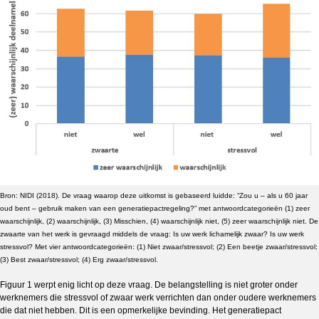
Bron: NIDI (2018). De vraag waarop deze uitkomst is gebaseerd luidde: “Zou u – als u 60 jaar
oud bent – gebruik maken van een generatiepactregeling?” met antwoordcategorieën (1) zeer
waarschijnlijk, (2) waarschijnlijk, (3) Misschien, (4) waarschijnlijk niet, (5) zeer waarschijnlijk niet. De
zwaarte van het werk is gevraagd middels de vraag: Is uw werk lichamelijk zwaar? Is uw werk
stressvol? Met vier antwoordcategorieën: (1) Niet zwaar/stressvol; (2) Een beetje zwaar/stressvol;
(3) Best zwaar/stressvol; (4) Erg zwaar/stressvol.
Figuur 1 werpt enig licht op deze vraag. De belangstelling is niet groter onder
werknemers die stressvol of zwaar werk verrichten dan onder oudere werknemers
die dat niet hebben. Dit is een opmerkelijke bevinding. Het generatiepact