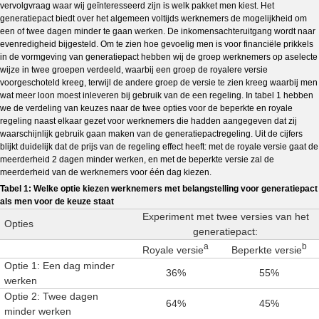
vervolgvraag waar wij geïnteresseerd zijn is welk pakket men kiest. Het
generatiepact biedt over het algemeen voltijds werknemers de mogelijkheid om
een of twee dagen minder te gaan werken. De inkomensachteruitgang wordt naar
evenredigheid bijgesteld. Om te zien hoe gevoelig men is voor financiële prikkels
in de vormgeving van generatiepact hebben wij de groep werknemers op aselecte
wijze in twee groepen verdeeld, waarbij een groep de royalere versie
voorgeschoteld kreeg, terwijl de andere groep de versie te zien kreeg waarbij men
wat meer loon moest inleveren bij gebruik van de een regeling. In tabel 1 hebben
we de verdeling van keuzes naar de twee opties voor de beperkte en royale
regeling naast elkaar gezet voor werknemers die hadden aangegeven dat zij
waarschijnlijk gebruik gaan maken van de generatiepactregeling. Uit de cijfers
blijkt duidelijk dat de prijs van de regeling effect heeft: met de royale versie gaat de
meerderheid 2 dagen minder werken, en met de beperkte versie zal de
meerderheid van de werknemers voor één dag kiezen.
Tabel 1: Welke optie kiezen werknemers met belangstelling voor generatiepact
als men voor de keuze staat
Experiment met twee versies van het
Opties
generatiepact:
a
b
Royale versie
Beperkte versie
Optie 1: Een dag minder
36%
55%
werken
Optie 2: Twee dagen
64%
45%
minder werken