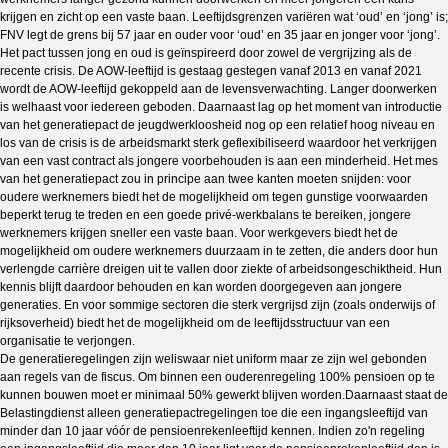
krijgen en zicht op een vaste baan. Leeftijdsgrenzen variëren wat ‘oud’ en ‘jong’ is;
FNV legt de grens bij 57 jaar en ouder voor ‘oud’ en 35 jaar en jonger voor ‘jong’.
Het pact tussen jong en oud is geïnspireerd door zowel de vergrijzing als de
recente crisis. De AOW-leeftijd is gestaag gestegen vanaf 2013 en vanaf 2021
wordt de AOW-leeftijd gekoppeld aan de levensverwachting. Langer doorwerken
is welhaast voor iedereen geboden. Daarnaast lag op het moment van introductie
van het generatiepact de jeugdwerkloosheid nog op een relatief hoog niveau en
los van de crisis is de arbeidsmarkt sterk geflexibiliseerd waardoor het verkrijgen
van een vast contract als jongere voorbehouden is aan een minderheid. Het mes
van het generatiepact zou in principe aan twee kanten moeten snijden: voor
oudere werknemers biedt het de mogelijkheid om tegen gunstige voorwaarden
beperkt terug te treden en een goede privé-werkbalans te bereiken, jongere
werknemers krijgen sneller een vaste baan. Voor werkgevers biedt het de
mogelijkheid om oudere werknemers duurzaam in te zetten, die anders door hun
verlengde carrière dreigen uit te vallen door ziekte of arbeidsongeschiktheid. Hun
kennis blijft daardoor behouden en kan worden doorgegeven aan jongere
generaties. En voor sommige sectoren die sterk vergrijsd zijn (zoals onderwijs of
rijksoverheid) biedt het de mogelijkheid om de leeftijdsstructuur van een
organisatie te verjongen.
De generatieregelingen zijn weliswaar niet uniform maar ze zijn wel gebonden
aan regels van de fiscus. Om binnen een ouderenregeling 100% pensioen op te
kunnen bouwen moet er minimaal 50% gewerkt blijven worden.Daarnaast staat de
Belastingdienst alleen generatiepactregelingen toe die een ingangsleeftijd van
minder dan 10 jaar vóór de pensioenrekenleeftijd kennen. Indien zo'n regeling