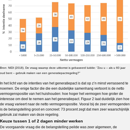
Bron: NIDI (2018). De vraag waarop deze uitkomst is gebaseerd luidde: “Zou u – als u 60 jaar
oud bent – gebruik maken van een generatiepactregeling?”
In het licht van de intenties van het generatiepact is dat op z’n minst verrassend te
noemen. De enige factor die die een duidelijke samenhang vertoont is de netto
vermogenspositie van het huishouden: hoe hoger het vermogen hoe groter de
interesse om deel te nemen aan het generatiepact. Figuur 2 laat duidelijk zien hoe
de vraag varieert naar de netto vermogenspositie. Vooral bij de zeer vermogenden
is de belangstelling groot en concreet: 73 procent zegt dat men zeer waarschijnlijk
gebruik zal maken van deze regeling.
Keuze tussen 1 of 2 dagen minder werken
De voorgaande vraag die de belangstelling peilde was zeer algemeen, de