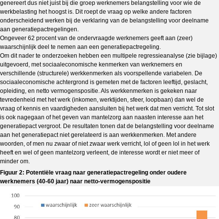
genereert dus niet juist bij die groep werknemers belangstelling voor wie de
werkbelasting het hoogst is. Dit roept de vraag op welke andere factoren
onderscheidend werken bij de verklaring van de belangstelling voor deelname
aan generatiepactregelingen.
Ongeveer 62 procent van de ondervraagde werknemers geeft aan (zeer)
waarschijnlijk deel te nemen aan een generatiepactregeling.
Om dit nader te onderzoeken hebben een multipele regressieanalyse (zie bijlage)
uitgevoerd, met sociaaleconomische kenmerken van werknemers en
verschillende (structurele) werkkenmerken als voorspellende variabelen. De
sociaaleconomische achtergrond is gemeten met de factoren leeftijd, geslacht,
opleiding, en netto vermogenspositie. Als werkkenmerken is gekeken naar
tevredenheid met het werk (inkomen, werktijden, sfeer, loopbaan) dan wel de
vraag of kennis en vaardigheden aansluiten bij het werk dat men verricht. Tot slot
is ook nagegaan of het geven van mantelzorg aan naasten interesse aan het
generatiepact vergroot. De resultaten tonen dat de belangstelling voor deelname
aan het generatiepact niet gerelateerd is aan werkkenmerken. Met andere
woorden, of men nu zwaar of niet zwaar werk verricht, lol of geen lol in het werk
heeft en wel of geen mantelzorg verleent, de interesse wordt er niet meer of
minder om.
Figuur 2: Potentiële vraag naar generatiepactregeling onder oudere
werknemers (40-60 jaar) naar netto-vermogenspositie