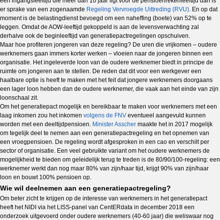
een ingangsleeftijd die meer dan 10 jaar ligt voor de pensioenrekenleeftijd dan is
er sprake van een zogenaamde
Regeling Vervroegde Uittreding (RVU)
. En op dat
moment is de belastingdienst bevoegd om een naheffing (boete) van 52% op te
leggen. Omdat de AOW-leeftijd gekoppeld is aan de levensverwachting zal
derhalve ook de beginleeftijd van generatiepactregelingen opschuiven.
Maar hoe profiteren jongeren van deze regeling? De uren die vrijkomen – oudere
werknemers gaan immers korter werken – vloeien naar de jongeren binnen een
organisatie. Het ingeleverde loon van de oudere werknemer biedt in principe de
ruimte om jongeren aan te stellen. De reden dat dit voor een werkgever een
haalbare optie is heeft te maken met het feit dat jongere werknemers doorgaans
een lager loon hebben dan de oudere werknemer, die vaak aan het einde van zijn
loonschaal zit.
Om het generatiepact mogelijk en bereikbaar te maken voor werknemers met een
laag inkomen zou het inkomen
volgens de FNV
eventueel aangevuld kunnen
worden met een deeltijdpensioen.
Minister Asscher
maakte het in 2017 mogelijk
om tegelijk deel te nemen aan een generatiepactregeling en het opnemen van
een vroegpensioen. De regeling wordt afgesproken in een cao en verschilt per
sector of organisatie. Een veel gebruikte variant om het oudere werknemers de
mogelijkheid te bieden om geleidelijk terug te treden is de 80/90/100-regeling: een
werknemer werkt dan nog maar 80% van zijn/haar tijd, krijgt 90% van zijn/haar
loon en bouwt 100% pensioen op.
Wie wil deelnemen aan een generatiepactregeling?
Om beter zicht te krijgen op de interesse van werknemers in het generatiepact
heeft het NIDI via het LISS-panel van CentERdata in december 2018 een
onderzoek uitgevoerd onder oudere werknemers (40-60 jaar) die weliswaar nog