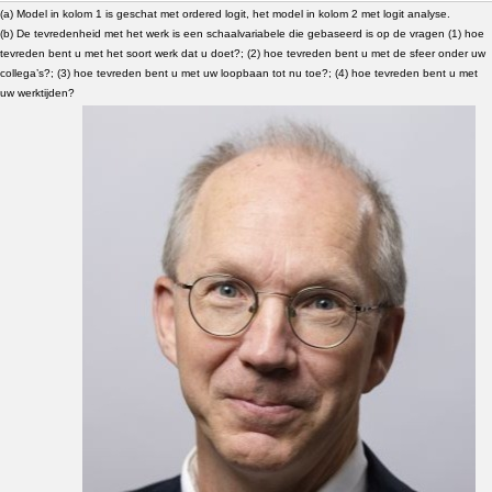
(a) Model in kolom 1 is geschat met ordered logit, het model in kolom 2 met logit analyse.
(b) De tevredenheid met het werk is een schaalvariabele die gebaseerd is op de vragen (1) hoe
tevreden bent u met het soort werk dat u doet?; (2) hoe tevreden bent u met de sfeer onder uw
collega’s?; (3) hoe tevreden bent u met uw loopbaan tot nu toe?; (4) hoe tevreden bent u met
uw werktijden?