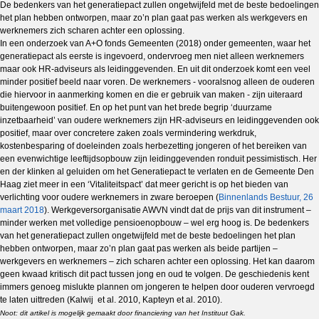
De bedenkers van het generatiepact zullen ongetwijfeld met de beste bedoelingen
het plan hebben ontworpen, maar zo’n plan gaat pas werken als werkgevers en
werknemers zich scharen achter een oplossing.
In een onderzoek van A+O fonds Gemeenten (2018) onder gemeenten, waar het
generatiepact als eerste is ingevoerd, ondervroeg men niet alleen werknemers
maar ook HR-adviseurs als leidinggevenden. En uit dit onderzoek komt een veel
minder positief beeld naar voren. De werknemers - vooralsnog alleen de ouderen
die hiervoor in aanmerking komen en die er gebruik van maken - zijn uiteraard
buitengewoon positief. En op het punt van het brede begrip ‘duurzame
inzetbaarheid’ van oudere werknemers zijn HR-adviseurs en leidinggevenden ook
positief, maar over concretere zaken zoals vermindering werkdruk,
kostenbesparing of doeleinden zoals herbezetting jongeren of het bereiken van
een evenwichtige leeftijdsopbouw zijn leidinggevenden ronduit pessimistisch. Her
en der klinken al geluiden om het Generatiepact te verlaten en de Gemeente Den
Haag ziet meer in een ‘Vitaliteitspact’ dat meer gericht is op het bieden van
verlichting voor oudere werknemers in zware beroepen (
Binnenlands Bestuur, 26
maart 2018
). Werkgeversorganisatie AWVN vindt dat de prijs van dit instrument –
minder werken met volledige pensioenopbouw – wel erg hoog is. De bedenkers
van het generatiepact zullen ongetwijfeld met de beste bedoelingen het plan
hebben ontworpen, maar zo’n plan gaat pas werken als beide partijen –
werkgevers en werknemers – zich scharen achter een oplossing. Het kan daarom
geen kwaad kritisch dit pact tussen jong en oud te volgen. De geschiedenis kent
immers genoeg mislukte plannen om jongeren te helpen door ouderen vervroegd
te laten uittreden (Kalwij et al. 2010, Kapteyn et al. 2010).
Noot: dit artikel is mogelijk gemaakt door financiering van het Instituut Gak.