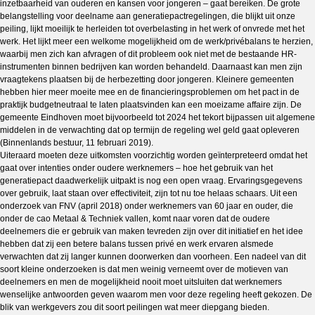
inzetbaarheid van ouderen en kansen voor jongeren – gaat bereiken. De grote
belangstelling voor deelname aan generatiepactregelingen, die blijkt uit onze
peiling, lijkt moeilijk te herleiden tot overbelasting in het werk of onvrede met het
werk. Het lijkt meer een welkome mogelijkheid om de werk/privébalans te herzien,
waarbij men zich kan afvragen of dit probleem ook niet met de bestaande HR-
instrumenten binnen bedrijven kan worden behandeld. Daarnaast kan men zijn
vraagtekens plaatsen bij de herbezetting door jongeren. Kleinere gemeenten
hebben hier meer moeite mee en de financieringsproblemen om het pact in de
praktijk budgetneutraal te laten plaatsvinden kan een moeizame affaire zijn. De
gemeente Eindhoven moet bijvoorbeeld tot 2024 het tekort bijpassen uit algemene
middelen in de verwachting dat op termijn de regeling wel geld gaat opleveren
(Binnenlands bestuur, 11 februari 2019).
Uiteraard moeten deze uitkomsten voorzichtig worden geïnterpreteerd omdat het
gaat over intenties onder oudere werknemers – hoe het gebruik van het
generatiepact daadwerkelijk uitpakt is nog een open vraag. Ervaringsgegevens
over gebruik, laat staan over effectiviteit, zijn tot nu toe helaas schaars. Uit een
onderzoek van FNV (april 2018) onder werknemers van 60 jaar en ouder, die
onder de cao Metaal & Techniek vallen, komt naar voren dat de oudere
deelnemers die er gebruik van maken tevreden zijn over dit initiatief en het idee
hebben dat zij een betere balans tussen privé en werk ervaren alsmede
verwachten dat zij langer kunnen doorwerken dan voorheen. Een nadeel van dit
soort kleine onderzoeken is dat men weinig verneemt over de motieven van
deelnemers en men de mogelijkheid nooit moet uitsluiten dat werknemers
wenselijke antwoorden geven waarom men voor deze regeling heeft gekozen. De
blik van werkgevers zou dit soort peilingen wat meer diepgang bieden.