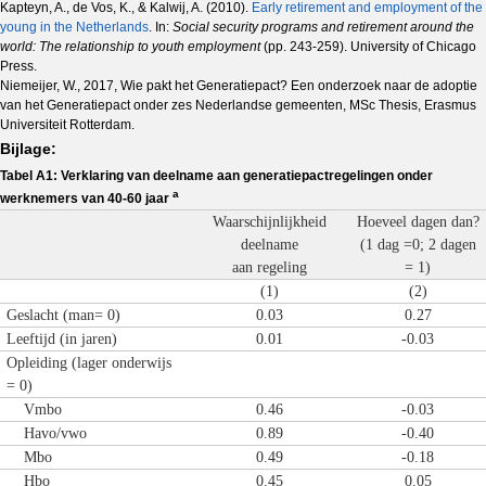
Kapteyn, A., de Vos, K., & Kalwij, A. (2010).
Early retirement and employment of the
young in the Netherlands
. In:
Social security programs and retirement around the
world: The relationship to youth employment
(pp. 243-259). University of Chicago
Press.
Niemeijer, W., 2017, Wie pakt het Generatiepact? Een onderzoek naar de adoptie
van het Generatiepact onder zes Nederlandse gemeenten, MSc Thesis, Erasmus
Universiteit Rotterdam.
Bijlage:
Tabel A1: Verklaring van deelname aan generatiepactregelingen onder
a
werknemers van 40-60 jaar
Waarschijnlijkheid
Hoeveel dagen dan?
deelname
(1 dag =0; 2 dagen
aan regeling
= 1)
(1)
(2)
Geslacht (man= 0)
0.03
0.27
Leeftijd (in jaren)
0.01
-0.03
Opleiding (lager onderwijs
= 0)
Vmbo
0.46
-0.03
Havo/vwo
0.89
-0.40
Mbo
0.49
-0.18
Hbo
0.45
0.05