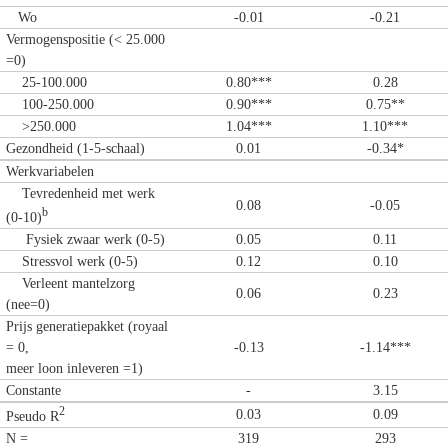
Wo
-0.01
-0.21
Vermogenspositie (< 25.000
=0)
25-100.000
0.80***
0.28
100-250.000
0.90***
0.75**
>250.000
1.04***
1.10***
Gezondheid (1-5-schaal)
0.01
-0.34*
Werkvariabelen
Tevredenheid met werk
0.08
-0.05
b
(0-10)
Fysiek zwaar werk (0-5)
0.05
0.11
Stressvol werk (0-5)
0.12
0.10
Verleent mantelzorg
0.06
0.23
(nee=0)
Prijs generatiepakket (royaal
= 0,
-0.13
-1.14***
meer loon inleveren =1)
Constante
-
3.15
2
0.03
0.09
Pseudo R
N =
319
293