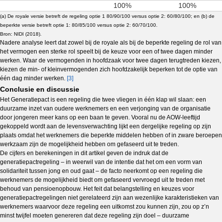
100%
100%
(a) De royale versie betreft de regeling optie 1 80/90/100 versus optie 2: 60/80/100; en (b) de
beperkte versie betreft optie 1: 80/85/100 versus optie 2: 60/70/100.
Bron: NIDI (2018).
Nadere analyse leert dat zowel bij de royale als bij de beperkte regeling de rol van
het vermogen een sterke rol speelt bij de keuze voor een of twee dagen minder
werken. Waar de vermogenden in hoofdzaak voor twee dagen terugtreden kiezen,
kiezen de min- of kleinvermogenden zich hoofdzakelijk beperken tot de optie van
één dag minder werken.
[3]
Conclusie en discussie
Het Generatiepact is een regeling die twee vliegen in één klap wil slaan: een
duurzame inzet van oudere werknemers en een verjonging van de organisatie
door jongeren meer kans op een baan te geven. Vooral nu de AOW-leeftijd
gekoppeld wordt aan de levensverwachting lijkt een dergelijke regeling op zijn
plaats omdat het werknemers die beperkte middelen hebben of in zware beroepen
werkzaam zijn de mogelijkheid hebben om gefaseerd uit te treden.
De cijfers en berekeningen in dit artikel geven de indruk dat de
generatiepactregeling – in weerwil van de intentie dat het om een vorm van
solidariteit tussen jong en oud gaat – de facto neerkomt op een regeling die
werknemers de mogelijkheid biedt om gefaseerd vervroegd uit te treden met
behoud van pensioenopbouw. Het feit dat belangstelling en keuzes voor
generatiepactregelingen niet gerelateerd zijn aan wezenlijke karakteristieken van
werknemers waarvoor deze regeling een uitkomst zou kunnen zijn, zou op z’n
minst twijfel moeten genereren dat deze regeling zijn doel – duurzame