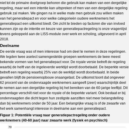
niet tot de primaire doelgroep behoren die gebruik kan maken van een dergelijke
regeling, maar wel een intentie kan uitspreken of men van een dergelijke regeling
gebruik zal maken. We gingen na in welke mate men gebruik zou willen maken
van het generatiepact en voor welke categorieën oudere werknemers het
generatiepact een uitkomst biedt. Om zicht te bieden op factoren die van invloed
kunnen zijn op de intentie en keuze van generatiepactregeling is onze vragenlijst
tevens gekoppeld aan de LISS-module over werk en scholing, uitgevoerd in april
2018.
Deelname
De eerste vraag was of men interesse had om deel te nemen in deze regelingen.
We legden twee aselect samengestelde groepen werknemers de twee meest
bekende vormen van het generatiepact voor. De royale versie betreft de regeling
waarbij de helft van de ingeleverde werktijd wordt doorbetaald. De beperkte versie
betreft een regeling waarbij 25% van de werktijd wordt doorbetaald. In beide
gevallen blijft de pensioenopbouw onaangetast. De uitkomst toont dat ongeveer
62 procent van de ondervraagde werknemers aangeeft (zeer) waarschijnlijk deel
te nemen aan een dergelijke regeling bij het bereiken van de 60-jarige leeftijd. Dit
percentage verschilt niet voor de royale of de beperkte variant. Ook bestaat er bij
ondervraagden die dicht tegen hun zestigste aanzitten niet meer belangstelling
dan bij werknemers onder de 50 jaar. Een belangrijke vraag is of de zwaarte van
het werk samenhangt interesse in deelname aan een generatiepact.
Figuur 1: Potentiële vraag naar generatiepactregeling onder oudere
werknemers (40-60 jaar) naar zwaarte werk (fysiek en psychisch)