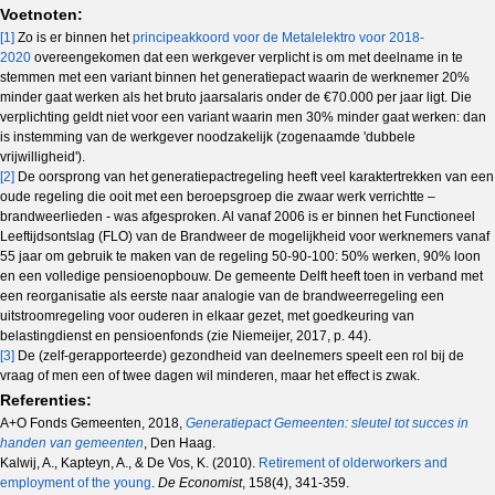
Voetnoten:
[1]
Zo is er binnen het
principeakkoord voor de Metalelektro voor 2018-
2020
overeengekomen dat een werkgever verplicht is om met deelname in te
stemmen met een variant binnen het generatiepact waarin de werknemer 20%
minder gaat werken als het bruto jaarsalaris onder de €70.000 per jaar ligt. Die
verplichting geldt niet voor een variant waarin men 30% minder gaat werken: dan
is instemming van de werkgever noodzakelijk (zogenaamde 'dubbele
vrijwilligheid').
[2]
De oorsprong van het generatiepactregeling heeft veel karaktertrekken van een
oude regeling die ooit met een beroepsgroep die zwaar werk verrichtte –
brandweerlieden - was afgesproken. Al vanaf 2006 is er binnen het Functioneel
Leeftijdsontslag (FLO) van de Brandweer de mogelijkheid voor werknemers vanaf
55 jaar om gebruik te maken van de regeling 50-90-100: 50% werken, 90% loon
en een volledige pensioenopbouw. De gemeente Delft heeft toen in verband met
een reorganisatie als eerste naar analogie van de brandweerregeling een
uitstroomregeling voor ouderen in elkaar gezet, met goedkeuring van
belastingdienst en pensioenfonds (zie Niemeijer, 2017, p. 44).
[3]
De (zelf-gerapporteerde) gezondheid van deelnemers speelt een rol bij de
vraag of men een of twee dagen wil minderen, maar het effect is zwak.
Referenties:
A+O Fonds Gemeenten, 2018,
Generatiepact Gemeenten: sleutel tot succes in
handen van gemeenten
, Den Haag.
Kalwij, A., Kapteyn, A., & De Vos, K. (2010).
Retirement of olderworkers and
employment of the young
.
De Economist
, 158(4), 341-359.